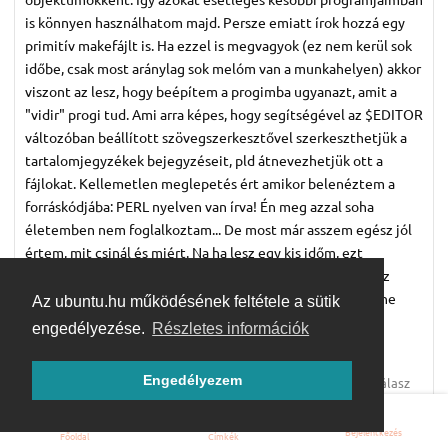
is könnyen használhatom majd. Persze emiatt írok hozzá egy
primitív makefájlt is. Ha ezzel is megvagyok (ez nem kerül sok
időbe, csak most aránylag sok melóm van a munkahelyen) akkor
viszont az lesz, hogy beépítem a progimba ugyanazt, amit a
"vidir" progi tud. Ami arra képes, hogy segítségével az $EDITOR
változóban beállított szövegszerkesztővel szerkeszthetjük a
tartalomjegyzékek bejegyzéseit, pld átnevezhetjük ott a
fájlokat. Kellemetlen meglepetés ért amikor belenéztem a
forráskódjába: PERL nyelven van írva! Én meg azzal soha
életemben nem foglalkoztam... De most már asszem egész jól
értem, mit csinál és miért. Na ha lesz egy kis időm, ezt
leprogramozom C nyelven, bele a hacker_ls -be. Elvégre az
amúgyis beolvassa a tartalomjegyzéket, akkor már miért ne
Az ubuntu.hu működésének feltétele a sütik
tudhatná azt is amit a "vidir"... Az $EDITOR meghívása
engedélyezése.
Részletes információk
különben sem nehéz technikailag.
Engedélyezem
Válasz
Bejelentkezés
Főoldal
Címkék
ENNYIVEL KÉSŐBB:
9 ÉV