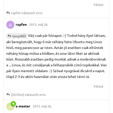
Válasz
rapfen
válaszolt erre.
rapfen
2013. máj 26.
R
Várj csak pár hónapot. :-) Tudod hány ilyet láttam,
taxy443
aki beregisztrált, hogy ő már néhány hete Ubuntu meg Linux
hívő, meg parancssor az isten. Aztán jó esetben csak eltűntek
néhány hónap múlva a ködben, és sose látni őket az aktívak
közt. Rosszabb esetben pedig munkát adnak a moderátoroknak
a ... Linux, és mit csináljanak a felhasználók című topikokkal. Van
pár ilyen mentett oldalam. :-) Szóval nyugtával dicsérd a napot.
Majd 2-3 év aktív használat után vissza lehet térni rá.
Válasz
[törölve]
válaszolt erre.
a mester
2013. máj 26.
A