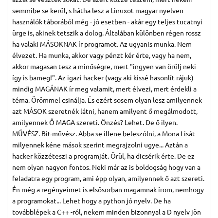
semmibe se kerül, s hátha lesz a Linuxot magyar nyelven
használók táborából még - jó esetben - akár egy teljes tucatnyi
ürge is, akinek tetszik a dolog. Általában különben régen rossz
ha valaki MÁSOKNAK ír programot. Az ugyanis munka. Nem
élvezet. Ha munka, akkor vagy pénzt kér érte, vagy ha nem,
akkor magasan tesz a minőségre, mert "ingyen van örülj neki
így is bameg!". Az igazi hacker (vagy aki kissé hasonlít rájuk)
mindig MAGÁNAK ír meg valamit, mert élvezi, mert érdekli a
téma. Örömmel csinálja. És ezért sosem olyan lesz amilyennek
azt MÁSOK szeretnék látni, hanem amilyent ő megálmodott,
amilyennek Ő MAGA szereti. Önzés? Lehet. De ő ilyen.
MŰVÉSZ. Bit-művész. Abba se illene beleszólni, a Mona Lisát
milyennek kéne mások szerint megrajzolni ugye... Aztán a
hacker közzéteszi a programját. Örül, ha dicsérik érte. De ez
nem olyan nagyon fontos. Neki már az is boldogság hogy van a
feladatra egy program, ami épp olyan, amilyennek ő azt szereti.
Én még a regényeimet is elsősorban magamnak írom, nemhogy
a programokat... Lehet hogy a python jó nyelv. De ha
továbblépek a C++ -ról, nekem minden bizonnyal a D nyelv jön