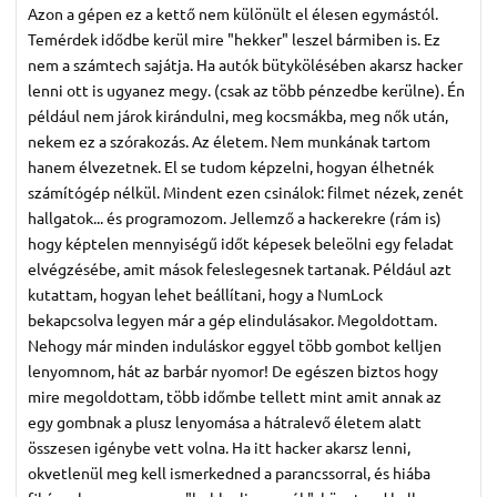
Azon a gépen ez a kettő nem különült el élesen egymástól.
Temérdek idődbe kerül mire "hekker" leszel bármiben is. Ez
nem a számtech sajátja. Ha autók bütykölésében akarsz hacker
lenni ott is ugyanez megy. (csak az több pénzedbe kerülne). Én
például nem járok kirándulni, meg kocsmákba, meg nők után,
nekem ez a szórakozás. Az életem. Nem munkának tartom
hanem élvezetnek. El se tudom képzelni, hogyan élhetnék
számítógép nélkül. Mindent ezen csinálok: filmet nézek, zenét
hallgatok... és programozom. Jellemző a hackerekre (rám is)
hogy képtelen mennyiségű időt képesek beleölni egy feladat
elvégzésébe, amit mások feleslegesnek tartanak. Például azt
kutattam, hogyan lehet beállítani, hogy a NumLock
bekapcsolva legyen már a gép elindulásakor. Megoldottam.
Nehogy már minden induláskor eggyel több gombot kelljen
lenyomnom, hát az barbár nyomor! De egészen biztos hogy
mire megoldottam, több időmbe tellett mint amit annak az
egy gombnak a plusz lenyomása a hátralevő életem alatt
összesen igénybe vett volna. Ha itt hacker akarsz lenni,
okvetlenül meg kell ismerkedned a parancssorral, és hiába