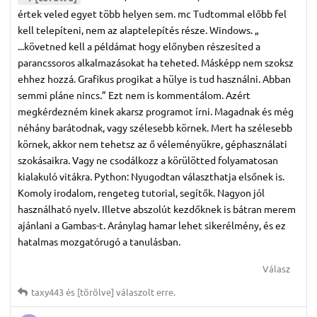
értek veled egyet több helyen sem. mc Tudtommal előbb fel
kell telepíteni, nem az alaptelepítés része. Windows. „
...követned kell a példámat hogy előnyben részesíted a
parancssoros alkalmazásokat ha teheted. Másképp nem szoksz
ehhez hozzá. Grafikus progikat a hülye is tud használni. Abban
semmi pláne nincs.” Ezt nem is kommentálom. Azért
megkérdezném kinek akarsz programot írni. Magadnak és még
néhány barátodnak, vagy szélesebb körnek. Mert ha szélesebb
körnek, akkor nem tehetsz az ő véleményükre, géphasználati
szokásaikra. Vagy ne csodálkozz a körülötted folyamatosan
kialakuló vitákra. Python: Nyugodtan választhatja elsőnek is.
Komoly irodalom, rengeteg tutorial, segítők. Nagyon jól
használható nyelv. Illetve abszolút kezdőknek is bátran merem
ajánlani a Gambas-t. Aránylag hamar lehet sikerélmény, és ez
hatalmas mozgatórugó a tanulásban.
Válasz
taxy443
és
[törölve]
válaszolt erre.