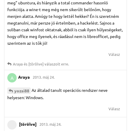
meg" ubuntura, és hiányzik a total commander hasonló
funkciója. a wine-t meg még nem sikerült belőnöm, hogy
menjen alatta. Amúgy te hogy lettél hekker? Én is szeretném
megtanulni, már persze jó értelmben, a hackelést. Sajnos a
suliban csak winfost oktatnak, abból is csak ilyen hülyeségeket,
hogy office meg ilyenek, és ráadásul nem is libreofficet, pedig
szerintem az is tök jó!
Válasz
Araya
és
[törölve]
válaszolt erre.
Araya
2013. máj 24.
A
Az általad tanult operációs rendszer neve
yozsi88
helyesen: Windows.
Válasz
[törölve]
2013. máj 24.