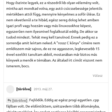
Hogy őszinte legyek, ez a részedről kb olyan vélemény volt,
mintha azt mondtad volna, egy autó csúcssebessége jelentős
mértékben attól függ, mennyire kényelmes a sofőr ülése. Ez
nem okvetlenül a te hibád, egész sereg dolog lehet amiben
igazi profi vagy hozzám vagy más linuxosokhoz képest,
egyszerűen nem ilyesmivel foglalkoztál eddig. De akkor se
tudod mindezt. Tehát meg kell tanulnod. Ennek pedig ez a
sorrendje amit leírtam neked. A "rossz C könyv" címére nem
emlékszem már sajnos, de ez ne aggasszon, legkevesebb 15
évvel ezelőtt tanultam abból, mostanában már biztos más
könyvek a menők e témában. Az általad írt címűt viszont nem
ismerem, bocs.
Válasz
[törölve]
2013. máj 27.
Fejlődök. Eddig az egész progi egyetlen .cpp
[törölve]
fájlban volt. De eldöntöttem, szétszedem több állományba,
objektumokként. Így azokat esetleges későbbi programjaimban