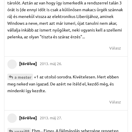
tárolót. Aztán az van hogy így ismerkedik a rendszerrel talán 3
órát is (de ennyi időt is csak a különösen makacs ürgék szánnak
rá) és menekül vissza az elektronikus Liberójához, aminek
Windows a neve, mert azt már ismeri, újat tanulni nem akar,
vállalja inkább az ismert nyűgöket, neki ugyanis kell a szellemi
pelenka, az olyan "tiszta és száraz érzés"...
Válasz
[törölve]
2013. máj 26.
+1 az utolsó sorodra. Kivételesen. Mert ebben
a mester
meg neked van igazad. De azért ne ítéld el, kezdő még, és
mindenki így kezdte.
Válasz
[törölve]
2013. máj 27.
Ehm... Figyu. A fájlmásolás sebessége rengeteg
yozsi88