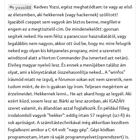
Kedves Yozsi, egész meghatódtam: te vagy az első
yozsi88
az életemben, aki hekkernek (vagy hackernek) szólított!
Igazából cseppet sem vagyok ám biztos benne, megillet-e
engem ez a megtisztelő cím. De mindenekelőtt: gyorsan
segítek neked. Ha nem félsz a parancssor használatától, vagy
legalábbis nem nagyon, akkor ott üsd be, hogy mc mire felugrik
neked egy olyan kis kétpaneles prograny, mint a szeretett
windózod alatt a Norton Commander (ha ismerted azt netán).
Elvileg magyar nyelvű lesz. És ennek a menüjében találsz ám
olyat, ami a könyvtárakat összehasonlítja neked... A "winfos"
írásmód miatt ne izgulj, e fórumon sokan ezt nem szeretik, nem
tudom miért, de én is gyakran így írom. Teljesen megértem az
érzelmeidet. Hekkernek lenni... Ne azt akard hogy az legyél. Aki
ezért küzd, sosem lesz az. Bárki az lesz azonban, aki IGAZÁN
szeret valamit, és állandóan azzal foglalkozik. Én például főleg
irodalomból vagyok "hekker": eddig írtam 57 regényt (sci-fi) és
sok apróságot. A számítástechnikával még akkoriban kezdtem
foglalkozni amikor a C-64 volt "nagy gép". Gépi kódban
programoztam, írtam rá saját programnyelvet(oprendszert) is.