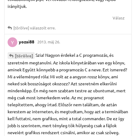
irányítjuk.
Válasz
[törölve]
válaszolt erre.
yozsi88
2013. máj 26.
Y
Szia! Nagyon érdekel a C programozás, és
[törölve]
szeretném megtanulni. Az iskola könyvtárában van egy könyv,
aminek Együtt könnyebb a programozás C a neve. Ezt ismered?
Mi a véleményed róla: Mi volt az a angyon rossz könyv, ami
neked sok bosszúságot okozozz? Azt szeretném elkerülni
mindenképp. Én még nem szabtam testre az ubuntumat, mert
még csak most ismerkedem vele. Az mc programot
telepítettem, ahogy írtad. Először nem találtam, de aztán
kerestem az interneten, és megtudtam, hogy azt a terminálban
kell futtatni, nem grafikus, mint a total commander. De ez így
jobb is szerintem, mert tényleg tök hülyeség csak a fájlok
neveiért grafikus rendszert csinálni, amikor az csak szöveg.