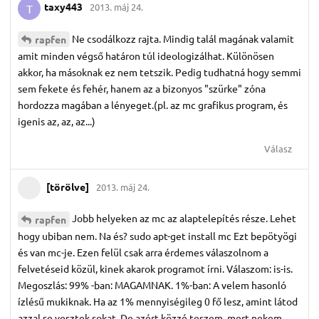
taxy443
2013. máj 24.
T
Ne csodálkozz rajta. Mindig talál magának valamit
rapfen
amit minden végső határon túl ideologizálhat. Különösen
akkor, ha másoknak ez nem tetszik. Pedig tudhatná hogy semmi
sem fekete és fehér, hanem az a bizonyos "szürke" zóna
hordozza magában a lényeget.(pl. az mc grafikus program, és
igenis az, az, az...)
Válasz
[törölve]
2013. máj 24.
Jobb helyeken az mc az alaptelepítés része. Lehet
rapfen
hogy ubiban nem. Na és? sudo apt-get install mc Ezt bepötyögi
és van mc-je. Ezen felül csak arra érdemes válaszolnom a
felvetéseid közül, kinek akarok programot írni. Válaszom: is-is.
Megoszlás: 99% -ban: MAGAMNAK. 1%-ban: A velem hasonló
ízlésű mukiknak. Ha az 1% mennyiségileg 0 fő lesz, amint látod
azzal se vesztek sokat. De azért közzé teszem, mert nekem