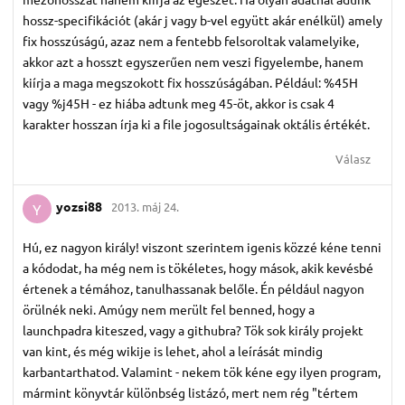
Válasz
yozsi88
2013. máj 24.
Y
Hú, ez nagyon király! viszont szerintem igenis közzé kéne tenni
a kódodat, ha még nem is tökéletes, hogy mások, akik kevésbé
értenek a témához, tanulhassanak belőle. Én például nagyon
örülnék neki. Amúgy nem merült fel benned, hogy a
launchpadra kiteszed, vagy a githubra? Tök sok király projekt
van kint, és még wikije is lehet, ahol a leírását mindig
karbantarthatod. Valamint - nekem tök kéne egy ilyen program,
mármint könyvtár különbség listázó, mert nem rég "tértem