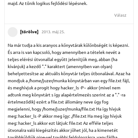
majd. Az tűnik logikus fejlődési lépésnek.
Válasz
[törölve]
2013. máj 25.
Na már tudja a kis aranyos a könyvtárak különbségét is képezni.
És arra is van kapcsoló, hogy amennyiben a tételek nevét a
teljes elérési útvonallal együtt jelenítjük meg, abban (ha
kívánjuk) a kezdő "." karaktert (amennyiben van olyan)
behelyettesítse az aktuális könyvtár teljes útbonalával. Azaz ha
mondjuk a /home/juzer/munka könyvtárban van egy file.txt fájl,
és meghívjuk a progit hogy hacker_ls -P~ akkor (mivel nem
adtunk meg könyvtárt s így alapértelmezés szerint az a "." -ra
értelmeződik) ezért a file.txt állomány neve úgy fog
megjelenni, hogy /home/juzer/munka/file.txt Ha így hívjuk
meg: hacker_ls -P akkor meg így: ./file.txt Ha meg így hívjuk
meg: hacker_ls akkor ezt látjuk: file.txt Az efféle teljes
útvonalra való kiegészítés akkor jöhet jól, ha a kimenetét
továbbküldjük pipe-vel további feldolgozásra, vagy fájlba