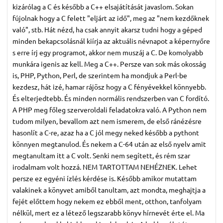
kizárólag a C és később a C++ elsajátítását javaslom. Sokan
fújolnak hogy a C felett "eljárt az idő", meg az "nem kezdőknek
való", stb. Hát nézd, ha csak annyit akarsz tudni hogy a géped
minden bekapcsolásnál kiírja az aktuális névnapot a képernyőre
s erre írj egy programot, akkor nem muszáj a C. De komolyabb
munkára igenis az kell. Meg a C++. Persze van sok más okosság
is, PHP, Python, Perl, de szerintem ha mondjuk a Perl-be
kezdesz, hát izé, hamar rájösz hogy a C fényévekkel könnyebb.
És elterjedtebb. És minden normális rendszerben van C fordító.
A PHP meg főleg szerveroldali feladatokra való. A Python nem
tudom milyen, bevallom azt nem ismerem, de első ránézésre
hasonlít a C-re, azaz ha a C jól megy neked később a pythont
könnyen megtanulod. És nekem a C-64 után az első nyelv amit
megtanultam itt a C volt. Senki nem segített, és rém szar
irodalmam volt hozzá. NEM TARTOTTAM NEHÉZNEK. Lehet
persze ez egyéni ízlés kérdése is. Később amikor mutattam
valakinek a könyvet amiből tanultam, azt mondta, meghajtja a
fejét előttem hogy nekem ez ebből ment, otthon, tanfolyam
nélkül, mert ez a létező legszarabb könyv hírnevét érte el. Ma