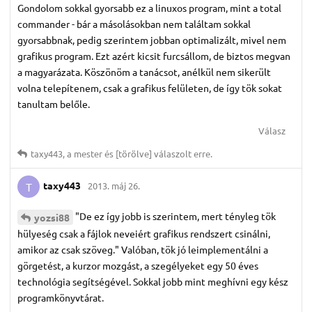
Gondolom sokkal gyorsabb ez a linuxos program, mint a total
commander - bár a másolásokban nem találtam sokkal
gyorsabbnak, pedig szerintem jobban optimalizált, mivel nem
grafikus program. Ezt azért kicsit furcsállom, de biztos megvan
a magyarázata. Köszönöm a tanácsot, anélkül nem sikerült
volna telepítenem, csak a grafikus felületen, de így tök sokat
tanultam belőle.
Válasz
taxy443
,
a mester
és
[törölve]
válaszolt erre.
taxy443
2013. máj 26.
T
"De ez így jobb is szerintem, mert tényleg tök
yozsi88
hülyeség csak a fájlok neveiért grafikus rendszert csinálni,
amikor az csak szöveg." Valóban, tök jó leimplementálni a
görgetést, a kurzor mozgást, a szegélyeket egy 50 éves
technológia segítségével. Sokkal jobb mint meghívni egy kész
programkönyvtárat.