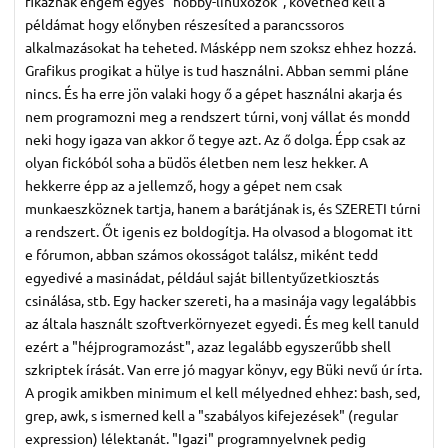
fikáznak engem egyes "hobby-linuxozók", követned kell a
példámat hogy előnyben részesíted a parancssoros
alkalmazásokat ha teheted. Másképp nem szoksz ehhez hozzá.
Grafikus progikat a hülye is tud használni. Abban semmi pláne
nincs. És ha erre jön valaki hogy ő a gépet használni akarja és
nem programozni meg a rendszert túrni, vonj vállat és mondd
neki hogy igaza van akkor ő tegye azt. Az ő dolga. Épp csak az
olyan fickóból soha a büdös életben nem lesz hekker. A
hekkerre épp az a jellemző, hogy a gépet nem csak
munkaeszköznek tartja, hanem a barátjának is, és SZERETI túrni
a rendszert. Őt igenis ez boldogítja. Ha olvasod a blogomat itt
e fórumon, abban számos okosságot találsz, miként tedd
egyedivé a masinádat, például saját billentyűzetkiosztás
csinálása, stb. Egy hacker szereti, ha a masinája vagy legalábbis
az általa használt szoftverkörnyezet egyedi. És meg kell tanuld
ezért a "héjprogramozást", azaz legalább egyszerűbb shell
szkriptek írását. Van erre jó magyar könyv, egy Büki nevű úr írta.
A progik amikben minimum el kell mélyedned ehhez: bash, sed,
grep, awk, s ismerned kell a "szabályos kifejezések" (regular
expression) lélektanát. "Igazi" programnyelvnek pedig