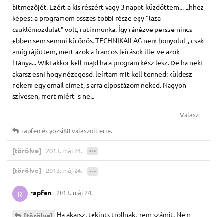
bitmezőjét. Ezért a kis részért vagy 3 napot küzdöttem... Ehhez
képest a programom összes többi része egy "laza
csuklómozdulat" volt, rutinmunka. Így ránézve persze nincs
ebben sem semmi különös, TECHNIKAILAG nem bonyolult, csak
amíg rájöttem, mert azok a francos leírások illetve azok
hiánya... Wiki akkor kell majd ha a program kész lesz. De ha neki
akarsz esni hogy nézegesd, leírtam mit kell tenned: küldesz
nekem egy email címet, s arra elpostázom neked. Nagyon
szívesen, mert miért is ne...
Válasz
rapfen
és
yozsi88
válaszolt erre.
[törölve]
2013. máj 24.
[törölve]
2013. máj 24.
rapfen
2013. máj 24.
R
Ha akarsz, tekints trollnak, nem számít. Nem
[törölve]