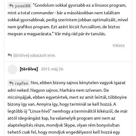
"Gondolom sokkal gyorsabb ez a linuxos program,
yozsi88
mint a total commander - bár a másolásokban nem találtam
sokkal gyorsabbnak, pedig szerintem jobban optimalizált, mivel
nem grafikus program. Ezt azért kicsit furcsállom, de biztos
megvan a magyarázata." Vár még rád pár év tanulás.
Válasz
[törölve]
válaszolt erre.
[törölve]
2013. máj 26.
Nos, ebben bizony sajnos kénytelen vagyok igazat
rapfen
adni neked. Nagyon sajnos. Marhára nem szívesen. De
micsinyájjak, ebben egyetértek, mert ez amit leírtál, többnyire
bizony így van. Annyira így, hogy terminál se kell hozzá. A
legtöbb új "Linux-hívő" nemhogy a termináltól kikészül, de már
attól idegrángást kap, ha valamelyik program ami nem az
alaptelepítés része, mondjuk Skype, olyan rém bonyolultan
tehető csak fel, hogy mondjuk engedélyezni kell hozzá egy