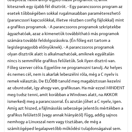
kitesznek egy újabb fél disztrót. - Egy parancssoros program az
esetek többségében sokkal rugalmasabban paraméterezhető
(parancssori kapcsolókkal, illetve részben config fájlokkal) mint
a grafikus programok. - A parancssoros programok szkriptekbe
ágyazhatóak, azaz a kimenetük továbbítható más programok
számára további feldolgozásokra. (Én főleg ezt tartom a
legislegnagyobb előnyüknek). - A parancssoros programok
olyan disztrók alatt is alkalmazhatóak, amiknek egyáltalán
nincs is semmiféle grafikus felületük. Sok ilyen disztró van.
Főleg szerver célra. Egyelőre ne programozni tanulj. Az helyes
és nemes cél, nem is akarlak lebeszélni róla, még a C nyelv is
remek választás. De ELŐBB tanuld meg magabiztosan kezelni
az ubuntudat, így ahogy van, grafikusan. Ha már ezzel MINDENT
meg tudsz tenni, amit korábban a Windows alatt, na AKKOR
ismerkedj meg a parancssorral. És azután jöhet a C nyelv, igen.
Amíg azt hiszed, a fájlmásolás sebessége jelentős mértékben a
grafikus felülettől (vagy annak hiányától) függ, addig sajnos
nemhogy a Linuxszal nem vagy tisztában, de még a
számítógéped legalapvetőbb működési tulajdonságaival sem.