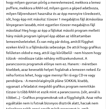
hogy milyen gyorsan pörög a merevlemezed, mekkora a lemez
puffere, mekkora a RAM-od, milyen gyors a géped adatbusza,
milyen fáljrendszert használsz és az épp mennyire töredezett,
sőt, hogy épp mit másolsz: tízezer 1 megabájtos fájl átmásolása
lényegesen lassabb, mint egyetlen tízezer megabájtos fájl
másolása! Meg hogy az épp a fájlokat másoló program mellett
hány másik program igényel épp abban az időtartamban
lemezműveleteket. És van még pár dolog, amitől függhet
ezeken kívül is a fájlmásolás sebessége. De attól hogy grafikus
felületen oldod-e meg, attól úgy körülbelül - nem hiszem hogy
túlzok - mindössze talán néhány milliszekundumot. A
parancssoros programok előnye nem ez. Hanem: - méretben
kisebbek, azaz kevesebb helyet foglalnak a lemezen neked. Ez
néha fontos lehet, hogy ugye mennyi fér rá egy CD-re vagy
pendrájvra. - A memóriaigényük pláne SOKKAL kisebb,
ugyanazt a feladatot megoldó grafikus program nemritkán
tízszer is több RAM-ot eszik mint a parancssoros. (sőt, annál is
többet...) - Grafikus programoknak sok a függőségük. Azaz néha
egyáltalán nem is futnak bizonyos disztrók alatt, hacsak nem
telepítesz nekik annyi egyéb másik programot is, amik