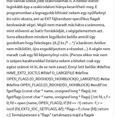
már vannak sokkal jobb szakirodalmak is. A hekker életét
leginkább épp a szakirodalom hiánya keserítheti meg. E
programomban a legnagyobb kihívást nekem egy nyúlfarknyi
kis rutin okozta, ami az EXT fájlrendszer-specifikus flagek
beolvasását végzi. Végül nem maradt más hátra a számomra,
mint elővenni az lsattr forráskódját, s végigelemeztem azt.
Sorra elkezdtem mindent kigyilkolni belőle amiről úgy
gondoltam hogy felesleges. (A // és /* ... */ a barátom: Amikor
nem működött, újra engedélyeztem a részeket... ) A végén nem
maradt csak egy fél képernyőnyi rutin. (Persze ekkor már nem
is szépen karakterekkel listázta nekem a biteket csak egy
egész számot írt ki, de ez nem zavar). Ennyi lett belőle: #define
HAVE_EXT2_IOCTLS #ifdef O_LARGEFILE #define
OPEN_FLAGS (O_RDONLY|O_NONBLOCK|O_LARGEFILE) #else
#define OPEN_FLAGS (O_RDONLY|O_NONBLOCK) #endif int
fgetflags (const char * name, unsigned long * flags); int
fgetflags (const char * name, unsigned long * flags) { int fd, r, f =
0; fd = open (name, OPEN_FLAGS); if (fd == -1) return -1; r =
ioctl (fd, EXT2_IOC_GETFLAGS, &f); *flags = f; close (fd); return
r; } Természetesen a "flags" tartalmazza majd a flagek