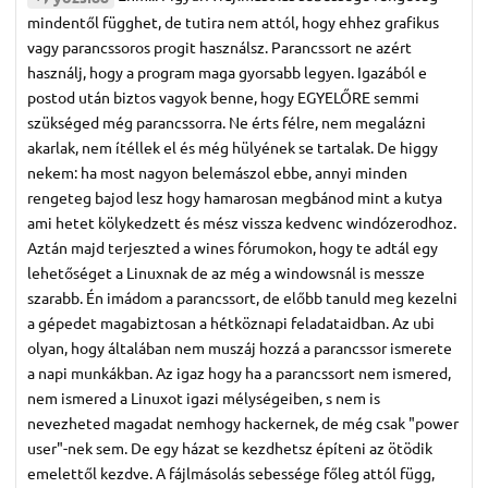
mindentől függhet, de tutira nem attól, hogy ehhez grafikus
vagy parancssoros progit használsz. Parancssort ne azért
használj, hogy a program maga gyorsabb legyen. Igazából e
postod után biztos vagyok benne, hogy EGYELŐRE semmi
szükséged még parancssorra. Ne érts félre, nem megalázni
akarlak, nem ítéllek el és még hülyének se tartalak. De higgy
nekem: ha most nagyon belemászol ebbe, annyi minden
rengeteg bajod lesz hogy hamarosan megbánod mint a kutya
ami hetet kölykedzett és mész vissza kedvenc windózerodhoz.
Aztán majd terjeszted a wines fórumokon, hogy te adtál egy
lehetőséget a Linuxnak de az még a windowsnál is messze
szarabb. Én imádom a parancssort, de előbb tanuld meg kezelni
a gépedet magabiztosan a hétköznapi feladataidban. Az ubi
olyan, hogy általában nem muszáj hozzá a parancssor ismerete
a napi munkákban. Az igaz hogy ha a parancssort nem ismered,
nem ismered a Linuxot igazi mélységeiben, s nem is
nevezheted magadat nemhogy hackernek, de még csak "power
user"-nek sem. De egy házat se kezdhetsz építeni az ötödik
emelettől kezdve. A fájlmásolás sebessége főleg attól függ,