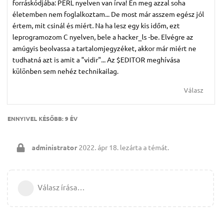
forráskódjába: PERL nyelven van írva! Én meg azzal soha
életemben nem foglalkoztam... De most már asszem egész jól
értem, mit csinál és miért. Na ha lesz egy kis időm, ezt
leprogramozom C nyelven, bele a hacker_ls -be. Elvégre az
amúgyis beolvassa a tartalomjegyzéket, akkor már miért ne
tudhatná azt is amit a "vidir"... Az $EDITOR meghívása
különben sem nehéz technikailag.
Válasz
ENNYIVEL KÉSŐBB:
9 ÉV
administrator
2022. ápr 18.
lezárta a témát.
Válasz írása…