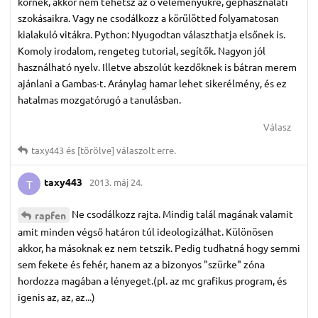
körnek, akkor nem tehetsz az ő véleményükre, géphasználati
szokásaikra. Vagy ne csodálkozz a körülötted folyamatosan
kialakuló vitákra. Python: Nyugodtan választhatja elsőnek is.
Komoly irodalom, rengeteg tutorial, segítők. Nagyon jól
használható nyelv. Illetve abszolút kezdőknek is bátran merem
ajánlani a Gambas-t. Aránylag hamar lehet sikerélmény, és ez
hatalmas mozgatórugó a tanulásban.
Válasz
taxy443
és
[törölve]
válaszolt erre.
taxy443
2013. máj 24.
T
Ne csodálkozz rajta. Mindig talál magának valamit
rapfen
amit minden végső határon túl ideologizálhat. Különösen
akkor, ha másoknak ez nem tetszik. Pedig tudhatná hogy semmi
sem fekete és fehér, hanem az a bizonyos "szürke" zóna
hordozza magában a lényeget.(pl. az mc grafikus program, és
igenis az, az, az...)