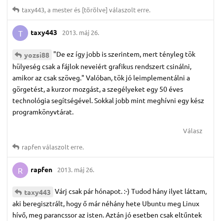
taxy443
,
a mester
és
[törölve]
válaszolt erre.
taxy443
2013. máj 26.
T
"De ez így jobb is szerintem, mert tényleg tök
yozsi88
hülyeség csak a fájlok neveiért grafikus rendszert csinálni,
amikor az csak szöveg." Valóban, tök jó leimplementálni a
görgetést, a kurzor mozgást, a szegélyeket egy 50 éves
technológia segítségével. Sokkal jobb mint meghívni egy kész
programkönyvtárat.
Válasz
rapfen
válaszolt erre.
rapfen
2013. máj 26.
R
Várj csak pár hónapot. :-) Tudod hány ilyet láttam,
taxy443
aki beregisztrált, hogy ő már néhány hete Ubuntu meg Linux
hívő, meg parancssor az isten. Aztán jó esetben csak eltűntek