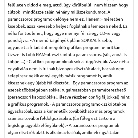
felületen oldod-e meg, attól úgy körülbelül - nem hiszem hogy
túlzok - mindössze talán néhány milliszekundumot. A
parancssoros programok előnye nem ez. Hanem: - méretben
kisebbek, azaz kevesebb helyet foglalnak a lemezen neked. Ez
néha fontos lehet, hogy ugye mennyi fér rá egy CD-re vagy
pendrájvra. - A memóriaigényük pláne SOKKAL kisebb,
ugyanazt a feladatot megoldó grafikus program nemritkán
tízszer is több RAM-ot eszik mint a parancssoros. (sőt, annál is
többet...) - Grafikus programoknak sok a függőségük. Azaz néha
egyáltalán nem is futnak bizonyos disztrók alatt, hacsak nem
telepítesz nekik annyi egyéb másik programot is, amik
kitesznek egy újabb fél disztrót. - Egy parancssoros program az
esetek többségében sokkal rugalmasabban paraméterezhető
(parancssori kapcsolókkal, illetve részben config fájlokkal) mint
a grafikus programok. - A parancssoros programok szkriptekbe
ágyazhatóak, azaz a kimenetük továbbítható más programok
számára további feldolgozásokra. (Én főleg ezt tartom a
legislegnagyobb előnyüknek). - A parancssoros programok
olyan disztrók alatt is alkalmazhatóak, amiknek egyáltalán