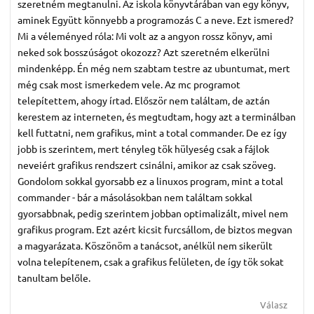
szeretném megtanulni. Az iskola könyvtárában van egy könyv,
aminek Együtt könnyebb a programozás C a neve. Ezt ismered?
Mi a véleményed róla: Mi volt az a angyon rossz könyv, ami
neked sok bosszúságot okozozz? Azt szeretném elkerülni
mindenképp. Én még nem szabtam testre az ubuntumat, mert
még csak most ismerkedem vele. Az mc programot
telepítettem, ahogy írtad. Először nem találtam, de aztán
kerestem az interneten, és megtudtam, hogy azt a terminálban
kell futtatni, nem grafikus, mint a total commander. De ez így
jobb is szerintem, mert tényleg tök hülyeség csak a fájlok
neveiért grafikus rendszert csinálni, amikor az csak szöveg.
Gondolom sokkal gyorsabb ez a linuxos program, mint a total
commander - bár a másolásokban nem találtam sokkal
gyorsabbnak, pedig szerintem jobban optimalizált, mivel nem
grafikus program. Ezt azért kicsit furcsállom, de biztos megvan
a magyarázata. Köszönöm a tanácsot, anélkül nem sikerült
volna telepítenem, csak a grafikus felületen, de így tök sokat
tanultam belőle.
Válasz