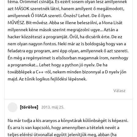
téma. Örömmel csinálja. És ezért sosem olyan lesz amilyennek
azt MÁSOK szeretnék látni, hanem amilyent ő megálmodott,
amilyennek Ő MAGA szereti. Önzés? Lehet. De ő ilyen.
MŰVÉSZ. Bit-művész. Abba se illene beleszólni, a Mona Lisát
milyennek kéne mások szerint megrajzolni ugye... Aztán a
hacker közzéteszi a programját. Örül, ha dicsérik érte. De ez
nem olyan nagyon fontos. Neki már az is boldogság hogy van a
feladatra egy program, ami épp olyan, amilyennek ő azt szereti.
Én még a regényeimet is elsősorban magamnak írom, nemhogy
a programokat... Lehet hogy a python jó nyelv. De ha
továbblépek a C++ -ról, nekem minden bizonnyal a D nyelv jön
majd. Az tűnik logikus fejlődési lépésnek.
Válasz
[törölve]
2013. máj 25.
Na már tudja a kis aranyos a könyvtárak különbségét is képezni.
És arra is van kapcsoló, hogy amennyiben a tételek nevét a
teljes elérési útvonallal együtt jelenítjük meg, abban (ha