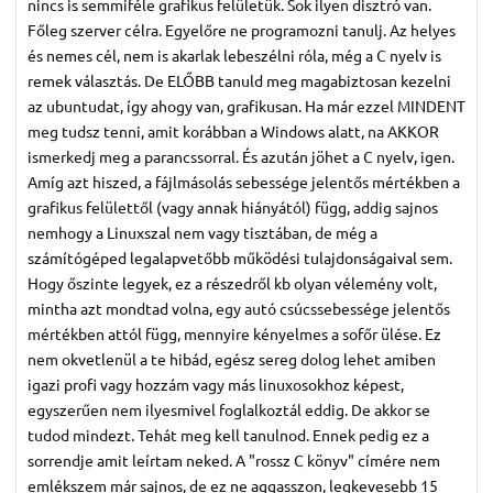
nincs is semmiféle grafikus felületük. Sok ilyen disztró van.
Főleg szerver célra. Egyelőre ne programozni tanulj. Az helyes
és nemes cél, nem is akarlak lebeszélni róla, még a C nyelv is
remek választás. De ELŐBB tanuld meg magabiztosan kezelni
az ubuntudat, így ahogy van, grafikusan. Ha már ezzel MINDENT
meg tudsz tenni, amit korábban a Windows alatt, na AKKOR
ismerkedj meg a parancssorral. És azután jöhet a C nyelv, igen.
Amíg azt hiszed, a fájlmásolás sebessége jelentős mértékben a
grafikus felülettől (vagy annak hiányától) függ, addig sajnos
nemhogy a Linuxszal nem vagy tisztában, de még a
számítógéped legalapvetőbb működési tulajdonságaival sem.
Hogy őszinte legyek, ez a részedről kb olyan vélemény volt,
mintha azt mondtad volna, egy autó csúcssebessége jelentős
mértékben attól függ, mennyire kényelmes a sofőr ülése. Ez
nem okvetlenül a te hibád, egész sereg dolog lehet amiben
igazi profi vagy hozzám vagy más linuxosokhoz képest,
egyszerűen nem ilyesmivel foglalkoztál eddig. De akkor se
tudod mindezt. Tehát meg kell tanulnod. Ennek pedig ez a
sorrendje amit leírtam neked. A "rossz C könyv" címére nem
emlékszem már sajnos, de ez ne aggasszon, legkevesebb 15