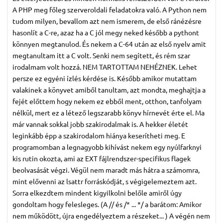
A PHP meg főleg szerveroldali feladatokra való. A Python nem
tudom milyen, bevallom azt nem ismerem, de első ránézésre
hasonlít a C-re, azaz ha a C jól megy neked később a pythont
könnyen megtanulod. És nekem a C-64 után az első nyelv amit
megtanultam itt a C volt. Senki nem segített, és rém szar
irodalmam volt hozzá. NEM TARTOTTAM NEHÉZNEK. Lehet
persze ez egyéni ízlés kérdése is. Később amikor mutattam
valakinek a könyvet amiből tanultam, azt mondta, meghajtja a
fejét előttem hogy nekem ez ebből ment, otthon, tanfolyam
nélkül, mert ez a létező legszarabb könyv hírnevét érte el. Ma
már vannak sokkal jobb szakirodalmak is. A hekker életét
leginkább épp a szakirodalom hiánya keserítheti meg. E
programomban a legnagyobb kihívást nekem egy nyúlfarknyi
kis rutin okozta, ami az EXT fájlrendszer-specifikus flagek
beolvasását végzi. Végül nem maradt más hátra a számomra,
mint elővenni az lsattr forráskódját, s végigelemeztem azt.
Sorra elkezdtem mindent kigyilkolni belőle amiről úgy
gondoltam hogy felesleges. (A // és /* ... */ a barátom: Amikor
nem működött, újra engedélyeztem a részeket... ) A végén nem