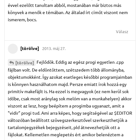
évvel ezelőtt tanultam abból, mostanában már biztos más
könyvek a menők e témában. Az általad írt címűt viszont nem
ismerem, bocs.
Válasz
[törölve]
2013. máj 27.
Fejlődök. Eddig az egész progi egyetlen .cpp
[törölve]
fájlban volt. De eldöntöttem, szétszedem több állományba,
objektumokként. Így azokat esetleges későbbi programjaimban
is könnyen használhatom majd. Persze emiatt írok hozzá egy
primitív makefájlt is. Ha ezzel is megvagyok (ez nem kerül sok
időbe, csak most aránylag sok melóm van a munkahelyen) akkor
viszont az lesz, hogy beépítem a progimba ugyanazt, amit a
"vidir" progi tud. Ami arra képes, hogy segítségével az $EDITOR
változóban beállított szövegszerkesztővel szerkeszthetjük a
tartalomjegyzékek bejegyzéseit, pld átnevezhetjük ott a
fájlokat. Kellemetlen meglepetés ért amikor belenéztem a