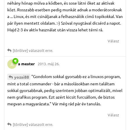
néhány hónap múlva a ködben, és sose látni őket az aktívak
közt. Rosszabb esetben pedig munkát adnak a moderátoroknak
a ... Linux, és mit csináljanak a felhasználók című topikokkal. Van
pár ilyen mentett oldalam. :-) Szóval nyugtával dicsérd a napot.
Majd 2-3 év aktív használat után vissza lehet térni rá.
Válasz
[törölve]
válaszolt erre.
a mester
2013. máj 26.
A
"Gondolom sokkal gyorsabb ez a linuxos program,
yozsi88
mint a total commander - bár a másolásokban nem találtam
sokkal gyorsabbnak, pedig szerintem jobban optimalizált, mivel
nem grafikus program. Ezt azért kicsit furcsállom, de biztos
megvan a magyarázata." Vár még rád pár év tanulás.
Válasz
[törölve]
válaszolt erre.