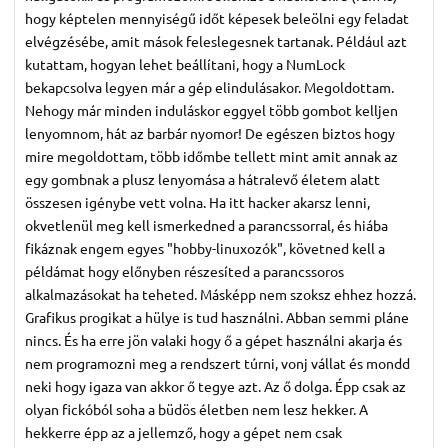
hogy képtelen mennyiségű időt képesek beleölni egy feladat
elvégzésébe, amit mások feleslegesnek tartanak. Például azt
kutattam, hogyan lehet beállítani, hogy a NumLock
bekapcsolva legyen már a gép elindulásakor. Megoldottam.
Nehogy már minden induláskor eggyel több gombot kelljen
lenyomnom, hát az barbár nyomor! De egészen biztos hogy
mire megoldottam, több időmbe tellett mint amit annak az
egy gombnak a plusz lenyomása a hátralevő életem alatt
összesen igénybe vett volna. Ha itt hacker akarsz lenni,
okvetlenül meg kell ismerkedned a parancssorral, és hiába
fikáznak engem egyes "hobby-linuxozók", követned kell a
példámat hogy előnyben részesíted a parancssoros
alkalmazásokat ha teheted. Másképp nem szoksz ehhez hozzá.
Grafikus progikat a hülye is tud használni. Abban semmi pláne
nincs. És ha erre jön valaki hogy ő a gépet használni akarja és
nem programozni meg a rendszert túrni, vonj vállat és mondd
neki hogy igaza van akkor ő tegye azt. Az ő dolga. Épp csak az
olyan fickóból soha a büdös életben nem lesz hekker. A
hekkerre épp az a jellemző, hogy a gépet nem csak