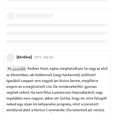
[törölve]
2013. máj 24.
Kedves Yozsi, egész meghatódtam: te vagy az első
yozsi88
az életemben, aki hekkernek (vagy hackernek) szólított!
Igazából cseppet sem vagyok ám biztos benne, megillet-e
engem ez a megtisztelő cím. De mindenekelőtt: gyorsan
segítek neked. Ha nem félsz a parancssor használatától, vagy
legalábbis nem nagyon, akkor ott üsd be, hogy mc mire felugrik
neked egy olyan kis kétpaneles prograny, mint a szeretett
windózod alatt a Norton Commander (ha ismerted azt netán).