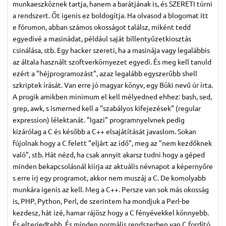
munkaeszköznek tartja, hanem a barátjának is, és SZERETI túrni
a rendszert. Őt igenis ez boldogítja. Ha olvasod a blogomat itt
e fórumon, abban számos okosságot találsz, miként tedd
egyedivé a masinádat, például saját billentyűzetkiosztás
csinálása, stb. Egy hacker szereti, ha a masinája vagy legalábbis
az általa használt szoftverkörnyezet egyedi. És meg kell tanuld
ezért a "héjprogramozást", azaz legalább egyszerűbb shell
szkriptek írását. Van erre jó magyar könyv, egy Büki nevű úr írta.
A progik amikben minimum el kell mélyedned ehhez: bash, sed,
grep, awk, s ismerned kell a "szabályos kifejezések" (regular
expression) lélektanát. "Igazi" programnyelvnek pedig
kizárólag a C és később a C++ elsajátítását javaslom. Sokan
fújolnak hogy a C felett "eljárt az idő", meg az "nem kezdőknek
való", stb. Hát nézd, ha csak annyit akarsz tudni hogy a géped
minden bekapcsolásnál kiírja az aktuális névnapot a képernyőre
s erre írj egy programot, akkor nem muszáj a C. De komolyabb
munkára igenis az kell. Meg a C++. Persze van sok más okosság
is, PHP, Python, Perl, de szerintem ha mondjuk a Perl-be
kezdesz, hát izé, hamar rájösz hogy a C fényévekkel könnyebb.
És elterjedtebb. És minden normális rendszerben van C fordító.