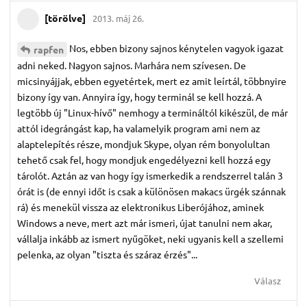
[törölve]
2013. máj 26.
Nos, ebben bizony sajnos kénytelen vagyok igazat
rapfen
adni neked. Nagyon sajnos. Marhára nem szívesen. De
micsinyájjak, ebben egyetértek, mert ez amit leírtál, többnyire
bizony így van. Annyira így, hogy terminál se kell hozzá. A
legtöbb új "Linux-hívő" nemhogy a termináltól kikészül, de már
attól idegrángást kap, ha valamelyik program ami nem az
alaptelepítés része, mondjuk Skype, olyan rém bonyolultan
tehető csak fel, hogy mondjuk engedélyezni kell hozzá egy
tárolót. Aztán az van hogy így ismerkedik a rendszerrel talán 3
órát is (de ennyi időt is csak a különösen makacs ürgék szánnak
rá) és menekül vissza az elektronikus Liberójához, aminek
Windows a neve, mert azt már ismeri, újat tanulni nem akar,
vállalja inkább az ismert nyűgöket, neki ugyanis kell a szellemi
pelenka, az olyan "tiszta és száraz érzés"...
Válasz