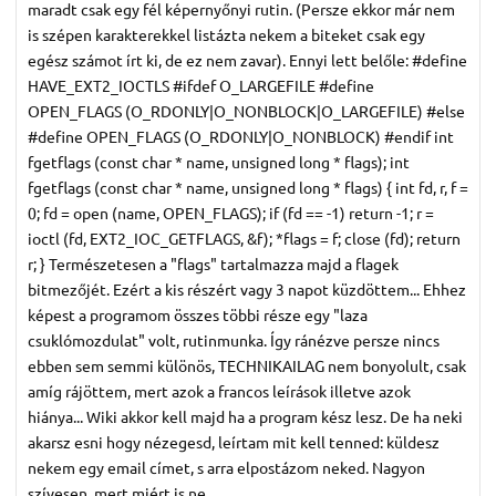
maradt csak egy fél képernyőnyi rutin. (Persze ekkor már nem
is szépen karakterekkel listázta nekem a biteket csak egy
egész számot írt ki, de ez nem zavar). Ennyi lett belőle: #define
HAVE_EXT2_IOCTLS #ifdef O_LARGEFILE #define
OPEN_FLAGS (O_RDONLY|O_NONBLOCK|O_LARGEFILE) #else
#define OPEN_FLAGS (O_RDONLY|O_NONBLOCK) #endif int
fgetflags (const char * name, unsigned long * flags); int
fgetflags (const char * name, unsigned long * flags) { int fd, r, f =
0; fd = open (name, OPEN_FLAGS); if (fd == -1) return -1; r =
ioctl (fd, EXT2_IOC_GETFLAGS, &f); *flags = f; close (fd); return
r; } Természetesen a "flags" tartalmazza majd a flagek
bitmezőjét. Ezért a kis részért vagy 3 napot küzdöttem... Ehhez
képest a programom összes többi része egy "laza
csuklómozdulat" volt, rutinmunka. Így ránézve persze nincs
ebben sem semmi különös, TECHNIKAILAG nem bonyolult, csak
amíg rájöttem, mert azok a francos leírások illetve azok
hiánya... Wiki akkor kell majd ha a program kész lesz. De ha neki
akarsz esni hogy nézegesd, leírtam mit kell tenned: küldesz
nekem egy email címet, s arra elpostázom neked. Nagyon
szívesen, mert miért is ne...