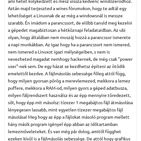
ami hetet kölykedzett és mész vissza kedvenc windózerodhoz.
Aztán majd terjeszted a wines fórumokon, hogy te adtál egy
lehetőséget a Linuxnak de az még a windowsnál is messze
szarabb. Én imádom a parancssort, de előbb tanuld meg kezelni
a gépedet magabiztosan a hétköznapi feladataidban. Az ubi
olyan, hogy általában nem muszáj hozzá a parancssor ismerete
a napi munkákban. Az igaz hogy ha a parancssort nem ismered,
nem ismered a Linuxot igazi mélységeiben, s nem is
nevezheted magadat nemhogy hackernek, de még csak "power
user"-nek sem. De egy házat se kezdhetsz építeni az ötödik
emelettől kezdve. A fájlmásolás sebessége főleg attól függ,
hogy milyen gyorsan pörög a merevlemezed, mekkora a lemez
puffere, mekkora a RAM-od, milyen gyors a géped adatbusza,
milyen fáljrendszert használsz és az épp mennyire töredezett,
sőt, hogy épp mit másolsz: tízezer 1 megabájtos fájl átmásolása
lényegesen lassabb, mint egyetlen tízezer megabájtos fájl
másolása! Meg hogy az épp a fájlokat másoló program mellett
hány másik program igényel épp abban az időtartamban
lemezműveleteket. És van még pár dolog, amitől függhet
ezeken kívül is a fájlmásolás sebessége. De attól hogy grafikus