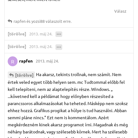
Válasz
rapfen
és
yozsi88
válaszolt erre.
[törölve]
2013. máj 24.
[törölve]
2013. máj 24.
rapfen
2013. máj 24.
R
Ha akarsz, tekints trollnak, nem számít. Nem
[törölve]
értek veled egyet több helyen sem. mc Tudtommal előbb fel
kell telepíteni, nem az alaptelepítés része. Windows. „
...követned kell a példámat hogy előnyben részesíted a
parancssoros alkalmazásokat ha teheted. Másképp nem szoksz
ehhez hozzá. Grafikus progikat a hülye is tud használni. Abban
semmi pláne nincs.” Ezt nem is kommentálom. Azért
megkérdezném kinek akarsz programot írni. Magadnak és még
néhány barátodnak, vagy szélesebb körnek. Mert ha szélesebb