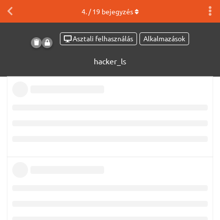
4
. /
19
bejegyzés
Asztali felhasználás
Alkalmazások
hacker_ls