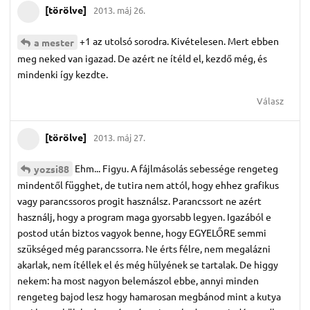
[törölve]
2013. máj 26.
+1 az utolsó sorodra. Kivételesen. Mert ebben
a mester
meg neked van igazad. De azért ne ítéld el, kezdő még, és
mindenki így kezdte.
Válasz
[törölve]
2013. máj 27.
Ehm... Figyu. A fájlmásolás sebessége rengeteg
yozsi88
mindentől függhet, de tutira nem attól, hogy ehhez grafikus
vagy parancssoros progit használsz. Parancssort ne azért
használj, hogy a program maga gyorsabb legyen. Igazából e
postod után biztos vagyok benne, hogy EGYELŐRE semmi
szükséged még parancssorra. Ne érts félre, nem megalázni
akarlak, nem ítéllek el és még hülyének se tartalak. De higgy
nekem: ha most nagyon belemászol ebbe, annyi minden
rengeteg bajod lesz hogy hamarosan megbánod mint a kutya