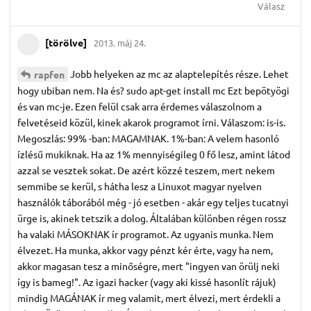
Válasz
[törölve]
2013. máj 24.
Jobb helyeken az mc az alaptelepítés része. Lehet
rapfen
hogy ubiban nem. Na és? sudo apt-get install mc Ezt bepötyögi
és van mc-je. Ezen felül csak arra érdemes válaszolnom a
felvetéseid közül, kinek akarok programot írni. Válaszom: is-is.
Megoszlás: 99% -ban: MAGAMNAK. 1%-ban: A velem hasonló
ízlésű mukiknak. Ha az 1% mennyiségileg 0 fő lesz, amint látod
azzal se vesztek sokat. De azért közzé teszem, mert nekem
semmibe se kerül, s hátha lesz a Linuxot magyar nyelven
használók táborából még - jó esetben - akár egy teljes tucatnyi
ürge is, akinek tetszik a dolog. Általában különben régen rossz
ha valaki MÁSOKNAK ír programot. Az ugyanis munka. Nem
élvezet. Ha munka, akkor vagy pénzt kér érte, vagy ha nem,
akkor magasan tesz a minőségre, mert "ingyen van örülj neki
így is bameg!". Az igazi hacker (vagy aki kissé hasonlít rájuk)
mindig MAGÁNAK ír meg valamit, mert élvezi, mert érdekli a