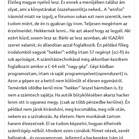
Elvileg magyar nyelvű lesz. És ennek a menüjében találsz ám
olyat, ami a könyvtárakat összehasonlítja neked... A "winfos"
írásmód miatt ne izgulj, e fórumon sokan ezt nem szeretik, nem
tudom miért, de én is gyakran így írom. Teljesen megértem az
érzelmeidet. Hekkernek lenni... Ne azt akard hogy az legyél. Aki
ezért küzd, sosem lesz az. Bárki az lesz azonban, aki IGAZÁN
szeret valamit, és állandóan azzal foglalkozik. Én például főleg
irodalomból vagyok "hekker": eddig írtam 57 regényt (sci-fi) és
sok apróságot. A számítástechnikával még akkoriban kezdtem
foglalkozni amikor a C-64 volt "nagy gép". Gépi kódban
programoztam, írtam rá saját programnyelvet(oprendszert) is.
Azon a gépen ez a kettő nem különült el élesen egymástól.
Temérdek idődbe kerül mire "hekker" leszel bármiben is. Ez
nem a számtech sajátja. Ha autók bütykölésében akarsz hacker
lenni ott is ugyanez megy. (csak az több pénzedbe kerülne). Én
például nem járok kirándulni, meg kocsmákba, meg nők után,
nekem ez a szórakozás. Az életem. Nem munkának tartom
hanem élvezetnek. El se tudom képzelni, hogyan élhetnék
számítógép nélkül. Mindent ezen csinálok: filmet nézek, zenét
hallgatok... és programozom. Jellemző a hackerekre (rám is)