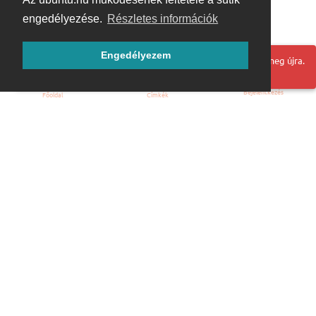
engedélyezése.
Részletes információk
Engedélyezem
Hoppá! Valami hiba történt. Frissítse az oldalt és próbálja meg újra.
Bejelentkezés
Főoldal
Címkék
Kezdőoldal
Blog
ÁSZF
Szabályzat
Kapcsolat
ubuntu.hu :: Magyar Ubuntu Közösség
© 2007 – 2026