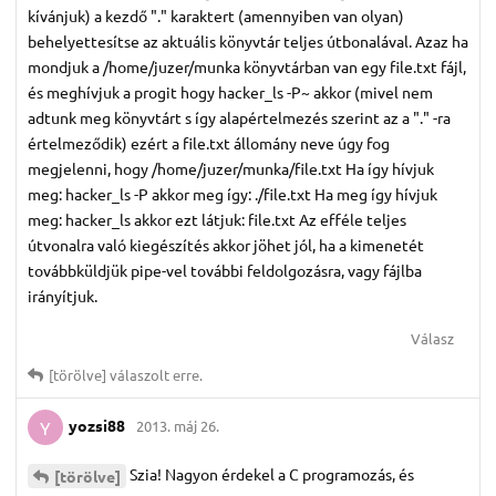
kívánjuk) a kezdő "." karaktert (amennyiben van olyan)
behelyettesítse az aktuális könyvtár teljes útbonalával. Azaz ha
mondjuk a /home/juzer/munka könyvtárban van egy file.txt fájl,
és meghívjuk a progit hogy hacker_ls -P~ akkor (mivel nem
adtunk meg könyvtárt s így alapértelmezés szerint az a "." -ra
értelmeződik) ezért a file.txt állomány neve úgy fog
megjelenni, hogy /home/juzer/munka/file.txt Ha így hívjuk
meg: hacker_ls -P akkor meg így: ./file.txt Ha meg így hívjuk
meg: hacker_ls akkor ezt látjuk: file.txt Az efféle teljes
útvonalra való kiegészítés akkor jöhet jól, ha a kimenetét
továbbküldjük pipe-vel további feldolgozásra, vagy fájlba
irányítjuk.
Válasz
[törölve]
válaszolt erre.
yozsi88
2013. máj 26.
Y
Szia! Nagyon érdekel a C programozás, és
[törölve]