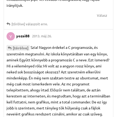
irányítjuk.
Válasz
[törölve]
válaszolt erre.
yozsi88
2013. máj 26.
Y
Szia! Nagyon érdekel a C programozás, és
[törölve]
szeretném megtanulni. Az iskola könyvtárában van egy könyv,
aminek Együtt könnyebb a programozás C a neve. Ezt ismered?
Mi a véleményed róla: Mi volt az a angyon rossz könyv, ami
neked sok bosszúságot okozozz? Azt szeretném elkerülni
mindenképp. Én még nem szabtam testre az ubuntumat, mert
még csak most ismerkedem vele. Az mc programot
telepítettem, ahogy írtad. Először nem találtam, de aztán
kerestem az interneten, és megtudtam, hogy azt a terminálban
kell futtatni, nem grafikus, mint a total commander. De ez így
jobb is szerintem, mert tényleg tök hülyeség csak a fájlok
neveiért grafikus rendszert csinálni, amikor az csak szöveg.