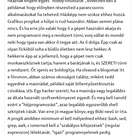
fikáznak engem egyes "hobby-linuxozók", követned kell a
példámat hogy előnyben részesíted a parancssoros
alkalmazásokat ha teheted. Másképp nem szoksz ehhez hozzá.
Grafikus progikat a hülye is tud használni. Abban semmi pláne
nincs. És ha erre jön valaki hogy ő a gépet használni akarja és
nem programozni meg a rendszert túrni, vonj vállat és mondd
neki hogy igaza van akkor ő tegye azt. Az ő dolga. Épp csak az
olyan fickóból soha a büdös életben nem lesz hekker. A
hekkerre épp az a jellemző, hogy a gépet nem csak
munkaeszköznek tartja, hanem a barátjának is, és SZERETI túrni
a rendszert. Őt igenis ez boldogítja. Ha olvasod a blogomat itt
e fórumon, abban számos okosságot találsz, miként tedd
egyedivé a masinádat, például saját billentyűzetkiosztás
csinálása, stb. Egy hacker szereti, ha a masinája vagy legalábbis
az általa használt szoftverkörnyezet egyedi. És meg kell tanuld
ezért a "héjprogramozást", azaz legalább egyszerűbb shell
szkriptek írását. Van erre jó magyar könyv, egy Büki nevű úr írta.
A progik amikben minimum el kell mélyedned ehhez: bash, sed,
grep, awk, s ismerned kell a "szabályos kifejezések" (regular
expression) lélektanát. "Igazi" programnyelvnek pedig