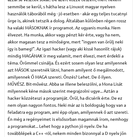
semmibe se kerül, s hátha lesz a Linuxot magyar nyelven
használók táborából még - jó esetben - akár egy teljes tucatnyi
ürge is, akinek tetszik a dolog. Általában különben régen rossz
ha valaki MÁSOKNAK ír programot. Az ugyanis munka. Nem
élvezet. Ha munka, akkor vagy pénzt kér érte, vagy ha nem,
akkor magasan tesz a minőségre, mert "ingyen van örülj neki
így is bameg!". Az igazi hacker (vagy aki kissé hasonlít rájuk)
mindig MAGÁNAK ír meg valamit, mert élvezi, mert érdekli a
téma. Örömmel csinálja. És ezért sosem olyan lesz amilyennek
azt MÁSOK szeretnék látni, hanem amilyent ő megálmodott,
amilyennek Ő MAGA szereti. Önzés? Lehet. De ő ilyen.
MŰVÉSZ. Bit-művész. Abba se illene beleszólni, a Mona Lisát
milyennek kéne mások szerint megrajzolni ugye... Aztán a
hacker közzéteszi a programját. Örül, ha dicsérik érte. De ez
nem olyan nagyon fontos. Neki már az is boldogság hogy van a
feladatra egy program, ami épp olyan, amilyennek ő azt szereti.
Én még a regényeimet is elsősorban magamnak írom, nemhogy
a programokat... Lehet hogy a python jó nyelv. De ha
továbblépek a C++ -ról, nekem minden bizonnyal a D nyelv jön