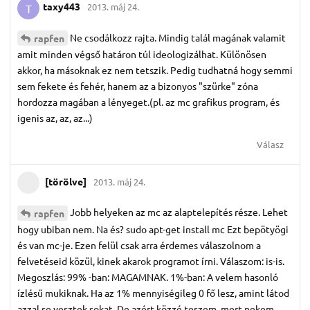
taxy443
2013. máj 24.
T
Ne csodálkozz rajta. Mindig talál magának valamit
rapfen
amit minden végső határon túl ideologizálhat. Különösen
akkor, ha másoknak ez nem tetszik. Pedig tudhatná hogy semmi
sem fekete és fehér, hanem az a bizonyos "szürke" zóna
hordozza magában a lényeget.(pl. az mc grafikus program, és
igenis az, az, az...)
Válasz
[törölve]
2013. máj 24.
Jobb helyeken az mc az alaptelepítés része. Lehet
rapfen
hogy ubiban nem. Na és? sudo apt-get install mc Ezt bepötyögi
és van mc-je. Ezen felül csak arra érdemes válaszolnom a
felvetéseid közül, kinek akarok programot írni. Válaszom: is-is.
Megoszlás: 99% -ban: MAGAMNAK. 1%-ban: A velem hasonló
ízlésű mukiknak. Ha az 1% mennyiségileg 0 fő lesz, amint látod
azzal se vesztek sokat. De azért közzé teszem, mert nekem