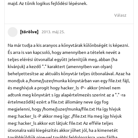
majd. Az tűnik logikus fejlődési lépésnek.
Válasz
[törölve]
2013. máj 25.
Na már tudja a kis aranyos a könyvtárak különbségét is képezni.
És arra is van kapcsoló, hogy amennyiben a tételek nevét a
teljes elérési útvonallal együtt jelenítjük meg, abban (ha
kívánjuk) a kezdő "." karaktert (amennyiben van olyan)
behelyettesítse az aktuális könyvtár teljes útbonalával. Azaz ha
mondjuk a /home/juzer/munka könyvtárban van egy file.txt fájl,
és meghívjuk a progit hogy hacker_ls -P~ akkor (mivel nem
adtunk meg könyvtárt s így alapértelmezés szerint az a "." -ra
értelmeződik) ezért a file.txt állomány neve úgy fog
megjelenni, hogy /home/juzer/munka/file.txt Ha így hívjuk
meg: hacker_ls -P akkor meg így: ./file.txt Ha meg így hívjuk
meg: hacker_ls akkor ezt látjuk: file.txt Az efféle teljes
útvonalra való kiegészítés akkor jöhet jól, ha a kimenetét
továbbküldjük pipe-vel további feldolgozásra, vagy fájlba