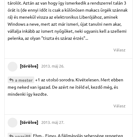
tárolót. Aztán az van hogy így ismerkedik a rendszerrel talán 3
órát is (de ennyi időt is csak a különösen makacs ürgék szánnak
rá) és menekül vissza az elektronikus Liberójához, aminek
Windows a neve, mert azt már ismeri, újat tanulni nem akar,
vállalja inkább az ismert nyűgöket, neki ugyanis kell a szellemi
pelenka, az olyan "tiszta és száraz érzés"...
Válasz
[törölve]
2013. máj 26.
+1 az utolsó sorodra. Kivételesen. Mert ebben
a mester
meg neked van igazad. De azért ne ítéld el, kezdő még, és
mindenki így kezdte.
Válasz
[törölve]
2013. máj 27.
Ehm... Figyu. A fájlmásolás sebessége rengeteg
yozsi88