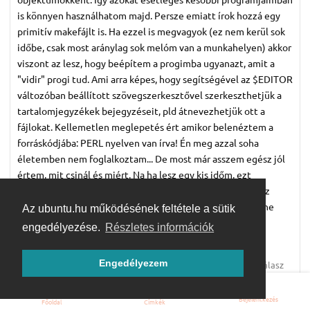
is könnyen használhatom majd. Persze emiatt írok hozzá egy
primitív makefájlt is. Ha ezzel is megvagyok (ez nem kerül sok
időbe, csak most aránylag sok melóm van a munkahelyen) akkor
viszont az lesz, hogy beépítem a progimba ugyanazt, amit a
"vidir" progi tud. Ami arra képes, hogy segítségével az $EDITOR
változóban beállított szövegszerkesztővel szerkeszthetjük a
tartalomjegyzékek bejegyzéseit, pld átnevezhetjük ott a
fájlokat. Kellemetlen meglepetés ért amikor belenéztem a
forráskódjába: PERL nyelven van írva! Én meg azzal soha
életemben nem foglalkoztam... De most már asszem egész jól
értem, mit csinál és miért. Na ha lesz egy kis időm, ezt
leprogramozom C nyelven, bele a hacker_ls -be. Elvégre az
amúgyis beolvassa a tartalomjegyzéket, akkor már miért ne
Az ubuntu.hu működésének feltétele a sütik
tudhatná azt is amit a "vidir"... Az $EDITOR meghívása
engedélyezése.
Részletes információk
különben sem nehéz technikailag.
Engedélyezem
Válasz
Bejelentkezés
Főoldal
Címkék
ENNYIVEL KÉSŐBB:
9 ÉV