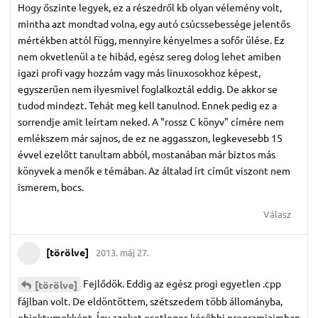
Hogy őszinte legyek, ez a részedről kb olyan vélemény volt,
mintha azt mondtad volna, egy autó csúcssebessége jelentős
mértékben attól függ, mennyire kényelmes a sofőr ülése. Ez
nem okvetlenül a te hibád, egész sereg dolog lehet amiben
igazi profi vagy hozzám vagy más linuxosokhoz képest,
egyszerűen nem ilyesmivel foglalkoztál eddig. De akkor se
tudod mindezt. Tehát meg kell tanulnod. Ennek pedig ez a
sorrendje amit leírtam neked. A "rossz C könyv" címére nem
emlékszem már sajnos, de ez ne aggasszon, legkevesebb 15
évvel ezelőtt tanultam abból, mostanában már biztos más
könyvek a menők e témában. Az általad írt címűt viszont nem
ismerem, bocs.
Válasz
[törölve]
2013. máj 27.
Fejlődök. Eddig az egész progi egyetlen .cpp
[törölve]
fájlban volt. De eldöntöttem, szétszedem több állományba,
objektumokként. Így azokat esetleges későbbi programjaimban