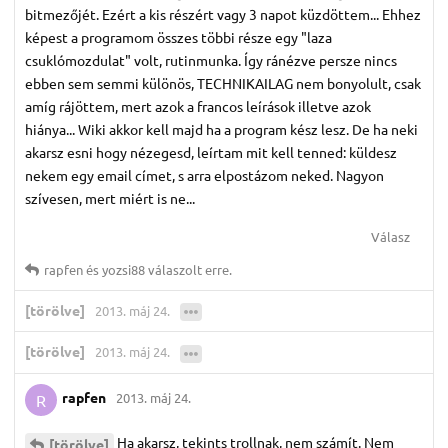
bitmezőjét. Ezért a kis részért vagy 3 napot küzdöttem... Ehhez
képest a programom összes többi része egy "laza
csuklómozdulat" volt, rutinmunka. Így ránézve persze nincs
ebben sem semmi különös, TECHNIKAILAG nem bonyolult, csak
amíg rájöttem, mert azok a francos leírások illetve azok
hiánya... Wiki akkor kell majd ha a program kész lesz. De ha neki
akarsz esni hogy nézegesd, leírtam mit kell tenned: küldesz
nekem egy email címet, s arra elpostázom neked. Nagyon
szívesen, mert miért is ne...
Válasz
rapfen
és
yozsi88
válaszolt erre.
[törölve]
2013. máj 24.
[törölve]
2013. máj 24.
rapfen
2013. máj 24.
R
Ha akarsz, tekints trollnak, nem számít. Nem
[törölve]