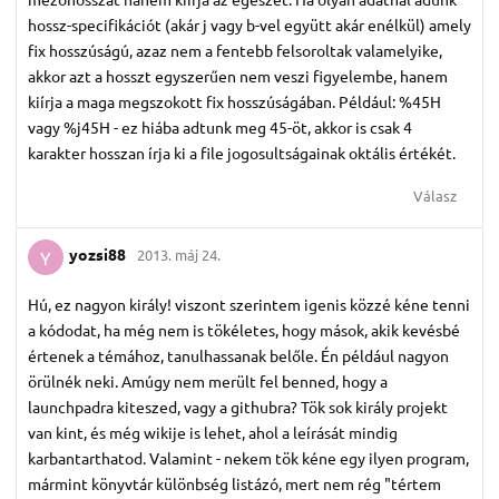
Válasz
yozsi88
2013. máj 24.
Y
Hú, ez nagyon király! viszont szerintem igenis közzé kéne tenni
a kódodat, ha még nem is tökéletes, hogy mások, akik kevésbé
értenek a témához, tanulhassanak belőle. Én például nagyon
örülnék neki. Amúgy nem merült fel benned, hogy a
launchpadra kiteszed, vagy a githubra? Tök sok király projekt
van kint, és még wikije is lehet, ahol a leírását mindig
karbantarthatod. Valamint - nekem tök kéne egy ilyen program,
mármint könyvtár különbség listázó, mert nem rég "tértem