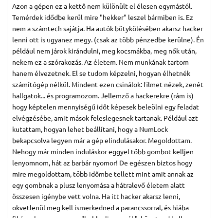
Azon a gépen ez a kettő nem különült el élesen egymástól.
Temérdek idődbe kerül mire "hekker" leszel bármiben is. Ez
nem a számtech sajátja. Ha autók bütykölésében akarsz hacker
lenni ott is ugyanez megy. (csak az több pénzedbe kerülne). Én
például nem járok kirándulni, meg kocsmákba, meg nők után,
nekem ez a szórakozás. Az életem. Nem munkának tartom
hanem élvezetnek. El se tudom képzelni, hogyan élhetnék
számítógép nélkül. Mindent ezen csinálok: filmet nézek, zenét
hallgatok... és programozom. Jellemző a hackerekre (rám is)
hogy képtelen mennyiségű időt képesek beleölni egy feladat
elvégzésébe, amit mások feleslegesnek tartanak. Például azt
kutattam, hogyan lehet beállítani, hogy a NumLock
bekapcsolva legyen már a gép elindulásakor. Megoldottam.
Nehogy már minden induláskor eggyel több gombot kelljen
lenyomnom, hát az barbár nyomor! De egészen biztos hogy
mire megoldottam, több időmbe tellett mint amit annak az
egy gombnak a plusz lenyomása a hátralevő életem alatt
összesen igénybe vett volna. Ha itt hacker akarsz lenni,
okvetlenül meg kell ismerkedned a parancssorral, és hiába