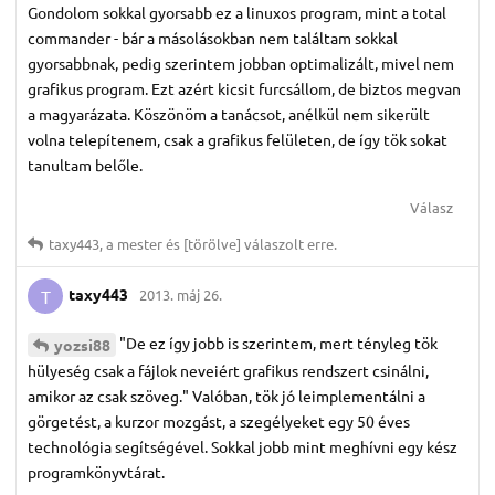
Gondolom sokkal gyorsabb ez a linuxos program, mint a total
commander - bár a másolásokban nem találtam sokkal
gyorsabbnak, pedig szerintem jobban optimalizált, mivel nem
grafikus program. Ezt azért kicsit furcsállom, de biztos megvan
a magyarázata. Köszönöm a tanácsot, anélkül nem sikerült
volna telepítenem, csak a grafikus felületen, de így tök sokat
tanultam belőle.
Válasz
taxy443
,
a mester
és
[törölve]
válaszolt erre.
taxy443
2013. máj 26.
T
"De ez így jobb is szerintem, mert tényleg tök
yozsi88
hülyeség csak a fájlok neveiért grafikus rendszert csinálni,
amikor az csak szöveg." Valóban, tök jó leimplementálni a
görgetést, a kurzor mozgást, a szegélyeket egy 50 éves
technológia segítségével. Sokkal jobb mint meghívni egy kész
programkönyvtárat.