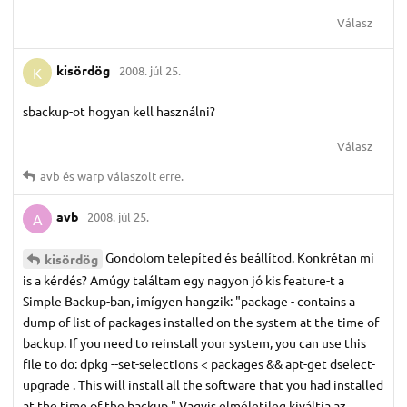
Válasz
kisördög
2008. júl 25.
K
sbackup-ot hogyan kell használni?
Válasz
avb
és
warp
válaszolt erre.
avb
2008. júl 25.
A
Gondolom telepíted és beállítod. Konkrétan mi
kisördög
is a kérdés? Amúgy találtam egy nagyon jó kis feature-t a
Simple Backup-ban, imígyen hangzik: "package - contains a
dump of list of packages installed on the system at the time of
backup. If you need to reinstall your system, you can use this
file to do: dpkg --set-selections < packages && apt-get dselect-
upgrade . This will install all the software that you had installed
at the time of the backup." Vagyis elméletileg kiváltja az