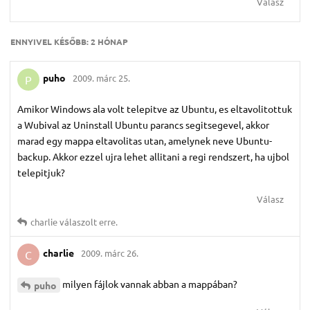
Válasz
ENNYIVEL KÉSŐBB:
2 HÓNAP
puho
2009. márc 25.
P
Amikor Windows ala volt telepitve az Ubuntu, es eltavolitottuk
a Wubival az Uninstall Ubuntu parancs segitsegevel, akkor
marad egy mappa eltavolitas utan, amelynek neve Ubuntu-
backup. Akkor ezzel ujra lehet allitani a regi rendszert, ha ujbol
telepitjuk?
Válasz
charlie
válaszolt erre.
charlie
2009. márc 26.
C
milyen fájlok vannak abban a mappában?
puho