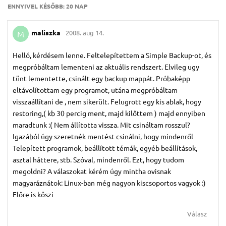
ENNYIVEL KÉSŐBB:
20 NAP
maliszka
2008. aug 14.
M
Helló, kérdésem lenne. Feltelepítettem a Simple Backup-ot, és
megpróbáltam lementeni az aktuális rendszert. Elvileg ugy
tünt lementette, csinált egy backup mappát. Próbaképp
eltávolítottam egy programot, utána megpróbáltam
visszaállítani de , nem sikerült. Felugrott egy kis ablak, hogy
restoring,( kb 30 percig ment, majd kilőttem ) majd ennyiben
maradtunk :( Nem állította vissza. Mit csináltam rosszul?
Igazából úgy szeretnék mentést csinálni, hogy mindenről
Telepített programok, beállított témák, egyéb beállítások,
asztal háttere, stb. Szóval, mindenről. Ezt, hogy tudom
megoldni? A válaszokat kérém úgy mintha ovisnak
magyaráznátok: Linux-ban még nagyon kiscsoportos vagyok :)
Előre is köszi
Válasz