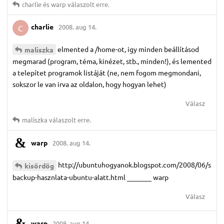
charlie
és
warp
válaszolt erre.
charlie
2008. aug 14.
C
elmented a /home-ot, igy minden beállításod
maliszka
megmarad (program, téma, kinézet, stb., minden!), és lemented
a telepítet programok listáját (ne, nem fogom megmondani,
sokszor le van irva az oldalon, hogy hogyan lehet)
Válasz
maliszka
válaszolt erre.
warp
2008. aug 14.
http://ubuntuhogyanok.blogspot.com/2008/06/s
kisördög
backup-hasznlata-ubuntu-alatt.html _______ warp
Válasz
warp
2008. aug 14.