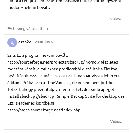
ubuntu telepítő lemez létrehozásának leírása pofonegyszerű
módon - nekem bevált.
Válasz
ticsung
válaszolt erre.
arth2o
2008. jún 6.
A
Szia, Ez a program nekem bevált.
http://sourceforge.net/projects/sbackup/ Komoly részletes
mentést készít, a múltkor a profilomból elszálltak a Firefox
beállítások, ezzel simán csak azt az 1 mappát vissza lehetett
állítani. Próbáltam a TimeVault-ot, de nekem nem jött be.
Tetszik ahogy prezentálja a mentéseket, de.. sudo apt-get
install sbackup //sbackup - Simple Backup Suite for desktop use
Ezt is érdemes kipróbálni
http://areca.sourceforge.net/index.php
Válasz