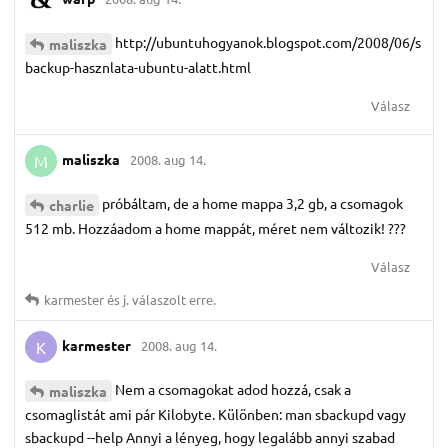
http://ubuntuhogyanok.blogspot.com/2008/06/s
maliszka
backup-hasznlata-ubuntu-alatt.html
Válasz
maliszka
2008. aug 14.
M
próbáltam, de a home mappa 3,2 gb, a csomagok
charlie
512 mb. Hozzáadom a home mappát, méret nem változik! ???
Válasz
karmester
és
j.​
válaszolt erre.
karmester
2008. aug 14.
K
Nem a csomagokat adod hozzá, csak a
maliszka
csomaglistát ami pár Kilobyte. Különben: man sbackupd vagy
sbackupd --help Annyi a lényeg, hogy legalább annyi szabad