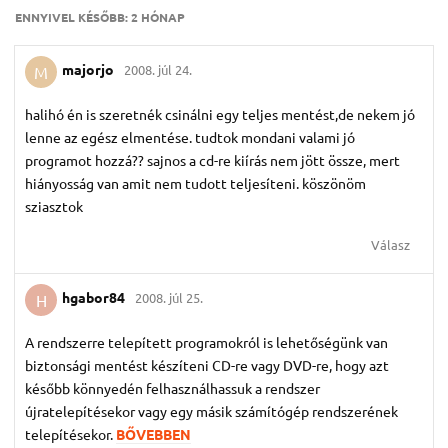
ENNYIVEL KÉSŐBB:
2 HÓNAP
majorjo
2008. júl 24.
M
halihó én is szeretnék csinálni egy teljes mentést,de nekem jó
lenne az egész elmentése. tudtok mondani valami jó
programot hozzá?? sajnos a cd-re kiírás nem jött össze, mert
hiányosság van amit nem tudott teljesíteni. köszönöm
sziasztok
Válasz
hgabor84
2008. júl 25.
H
A rendszerre telepített programokról is lehetőségünk van
biztonsági mentést készíteni CD-re vagy DVD-re, hogy azt
később könnyedén felhasználhassuk a rendszer
újratelepítésekor vagy egy másik számítógép rendszerének
telepítésekor.
BŐVEBBEN