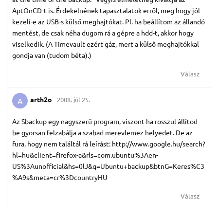
AptOnCD-t is. Érdekelnének tapasztalatok erről, meg hogy jól
kezeli-e az USB-s külső meghajtókat. Pl. ha beállítom az állandó
mentést, de csak néha dugom rá a gépre a hdd-t, akkor hogy
viselkedik. (A Timevault ezért gáz, mert a külső meghajtókkal
gondja van (tudom béta).)
Válasz
arth2o
2008. júl 25.
A
Az Sbackup egy nagyszerű program, viszont ha rosszul állítod
be gyorsan felzabálja a szabad merevlemez helyedet. De az
fura, hogy nem találtál rá leírást: http://www.google.hu/search?
hl=hu&client=firefox-a&rls=com.ubuntu%3Aen-
US%3Aunofficial&hs=0lJ&q=Ubuntu+backup&btnG=Keres%C3
%A9s&meta=cr%3DcountryHU
Válasz