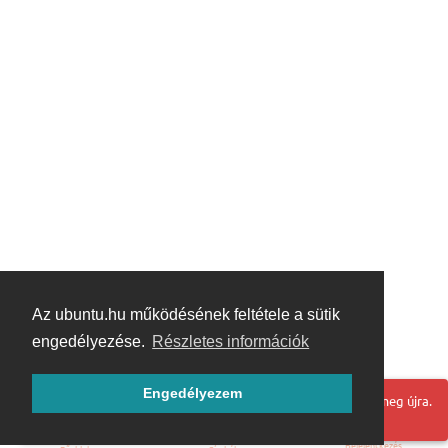
Az ubuntu.hu működésének feltétele a sütik
engedélyezése.
Részletes információk
Engedélyezem
Hoppá! Valami hiba történt. Frissítse az oldalt és próbálja meg újra.
Bejelentkezés