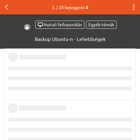
3
. /
28
bejegyzés
Asztali felhasználás
Egyéb témák
Backup Ubuntu-n - Lehetőségek