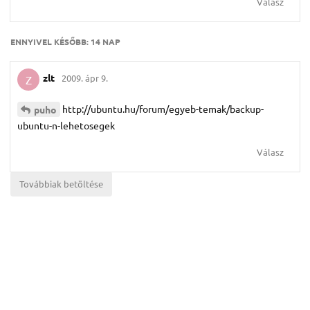
Válasz
ENNYIVEL KÉSŐBB:
14 NAP
zlt
2009. ápr 9.
Z
http://ubuntu.hu/forum/egyeb-temak/backup-
puho
ubuntu-n-lehetosegek
Válasz
Továbbiak betöltése