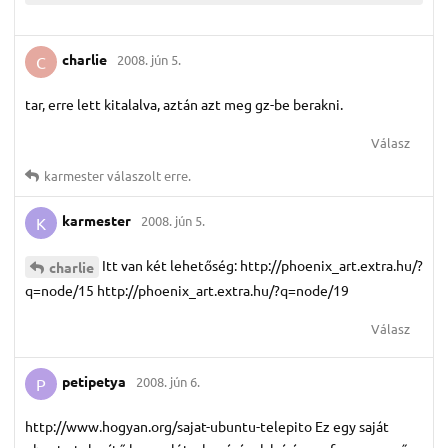
charlie
2008. jún 5.
C
tar, erre lett kitalalva, aztán azt meg gz-be berakni.
Válasz
karmester
válaszolt erre.
karmester
2008. jún 5.
K
Itt van két lehetőség: http://phoenix_art.extra.hu/?
charlie
q=node/15 http://phoenix_art.extra.hu/?q=node/19
Válasz
petipetya
2008. jún 6.
P
http://www.hogyan.org/sajat-ubuntu-telepito Ez egy saját