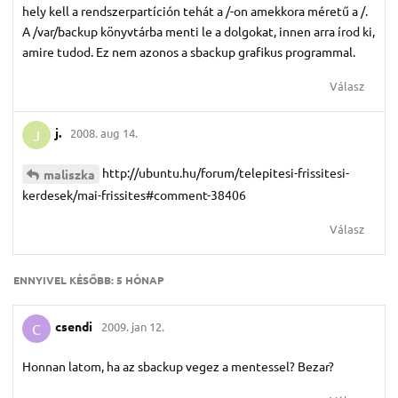
hely kell a rendszerpartíción tehát a /-on amekkora méretű a /.
A /var/backup könyvtárba menti le a dolgokat, innen arra írod ki,
amire tudod. Ez nem azonos a sbackup grafikus programmal.
Válasz
j.​
2008. aug 14.
J
http://ubuntu.hu/forum/telepitesi-frissitesi-
maliszka
kerdesek/mai-frissites#comment-38406
Válasz
ENNYIVEL KÉSŐBB:
5 HÓNAP
csendi
2009. jan 12.
C
Honnan latom, ha az sbackup vegez a mentessel? Bezar?