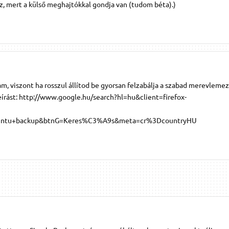
áz, mert a külső meghajtókkal gondja van (tudom béta).)
, viszont ha rosszul állítod be gyorsan felzabálja a szabad merevlemez
 leírást: http://www.google.hu/search?hl=hu&client=firefox-
buntu+backup&btnG=Keres%C3%A9s&meta=cr%3DcountryHU