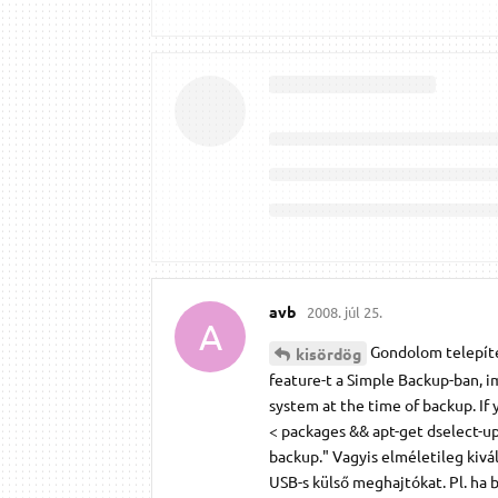
avb
2008. júl 25.
A
Gondolom telepíte
kisördög
feature-t a Simple Backup-ban, i
system at the time of backup. If y
< packages && apt-get dselect-upg
backup." Vagyis elméletileg kivá
USB-s külső meghajtókat. Pl. ha 