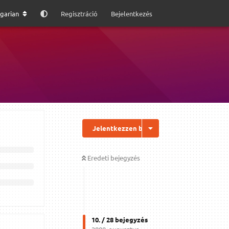
garian
Regisztráció
Bejelentkezés
Jelentkezzen be a válaszhoz
Eredeti bejegyzés
10
. /
28
bejegyzés