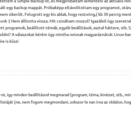
ítettem a Simple Backup-ot, és megpróbáltam lementeni az aktuális ren
inált egy backup mappát. Próbaképp eltávolítottam egy programot, után
nem sikerült. Felugrott egy kis ablak, hogy restoring,( kb 30 percig men
nk :( Nem állította vissza. Mit csináltam rosszul? Igazából úgy szeret
tt programok, beállított témák, egyéb beállítások, asztal háttere, stb. S
oldni? A válaszokat kérém úgy mintha ovisnak magyaráznátok: Linux-b
re is köszi
ot, igy minden beállításod megmarad (program, téma, kinézet, stb., min
listáját (ne, nem fogom megmondani, sokszor le van irva az oldalon, ho