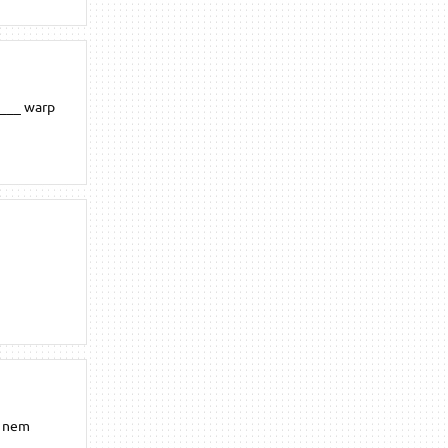
____ warp
t nem