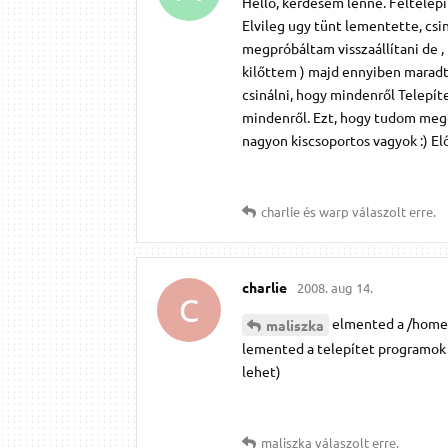
Helló, kérdésem lenne. Feltelep
Elvileg ugy tünt lementette, cs
megpróbáltam visszaállítani de , 
kilőttem ) majd ennyiben maradtu
csinálni, hogy mindenről Telepíte
mindenről. Ezt, hogy tudom meg
nagyon kiscsoportos vagyok :) Elő
charlie
és
warp
válaszolt erre.
charlie
2008. aug 14.
C
elmented a /home-
maliszka
lemented a telepítet programok 
lehet)
maliszka
válaszolt erre.