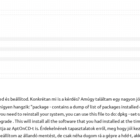
d és beállítod. Konkrétan mi is a kérdés? Amúgy találtam egy nagyon jó
mígyen hangzik: "package - contains a dump of list of packages installed
ou need to reinstall your system, you can use this file to do: dpkg --set-
rade . This will install all the software that you had installed at the ti
ltja az AptOnCD-t is. Érdekelnének tapasztalatok erről, meg hogy jól kez
beállítom az állandó mentést, de csak néha dugom rá a gépre a hdd-t, ak