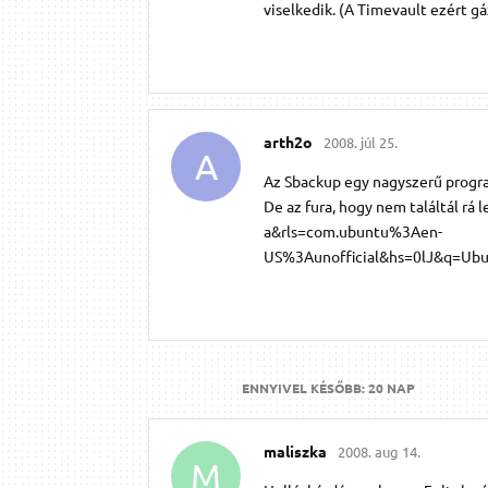
viselkedik. (A Timevault ezért g
arth2o
2008. júl 25.
A
Az Sbackup egy nagyszerű program
De az fura, hogy nem találtál rá
a&rls=com.ubuntu%3Aen-
US%3Aunofficial&hs=0lJ&q=U
ENNYIVEL KÉSŐBB:
20 NAP
maliszka
2008. aug 14.
M