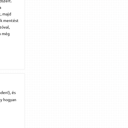
dszert.
a
t, majd
nék mentést
zóval,
an még
den!), és
gy hogyan