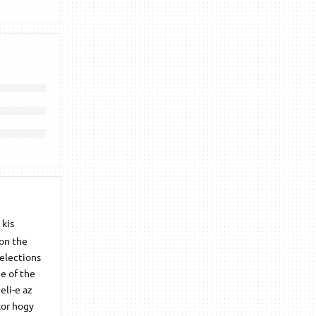
 kis
 on the
selections
me of the
eli-e az
kor hogy