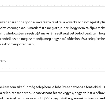
 üzenet szerint a gond a következő rakd fel a következő csomagokat plu
bdrm csomagokat. A másik része meg azt jelenti hogy nem találja a make
 mint windowsban a registr)A make fájl segítségével tudod beállítani hog
 rendelkezzen meg ez mondja meg hogy a működéshez és a telepítéshe
 akkor nyugodtan sszólj.
erre.
 nekem sem sikerült még telepíteni. A hibaüzenet azonos a fentiekkel. H
n a telepítés menetét. Abban viszont biztos vagyok, hogy ez lesz a célra
 pár évet, amíg az az áldott jó Via cég csinál egy normális linux drivert