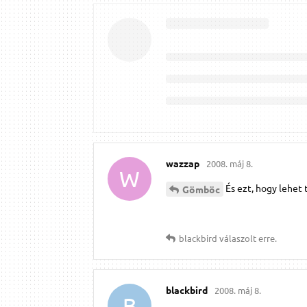
wazzap
2008. máj 8.
W
És ezt, hogy lehet 
Gömböc
blackbird
válaszolt erre.
blackbird
2008. máj 8.
B