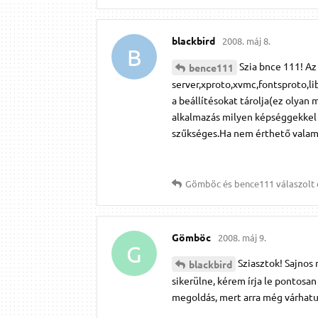
blackbird
2008. máj 8.
B
Szia bnce 111! Az
bence111
server,xproto,xvmc,fontsproto,li
a beállítésokat tárolja(ez olyan
alkalmazás milyen képséggekkel
szűkséges.Ha nem érthető valami
Gömböc
és
bence111
válaszolt 
Gömböc
2008. máj 9.
G
Sziasztok! Sajnos
blackbird
sikerülne, kérem írja le pontosa
megoldás, mert arra még várhatunk