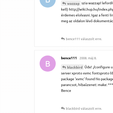
szia wazzap! leford
wazzap
kell) http://wiki.hup.hu/index.p
érdemes elolvasni. Igaz a fenti l
meg az oldalon lévő dokumentác
bence111
válaszolt erre.
bence111
2008. máj 8.
B
Üdv! ./configure 
blackbird
server xproto xvmc fontsproto li
package 'xvmc' found No package
parancsot, hibaüzenet: make: ***
Bence
blackbird
válaszolt erre.