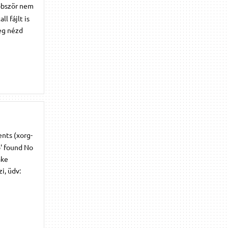
öbbször nem
l fájlt is
leg nézd
ents (xorg-
o' found No
ake
i, üdv: