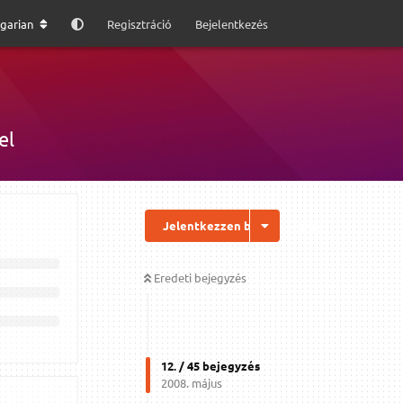
garian
Regisztráció
Bejelentkezés
el
Jelentkezzen be a válaszhoz
Eredeti bejegyzés
12
. /
45
bejegyzés
2008. május