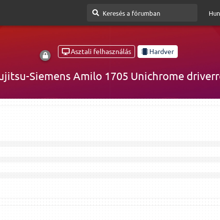
Hun
Asztali felhasználás
Hardver
ujitsu-Siemens Amilo 1705 Unichrome driverr