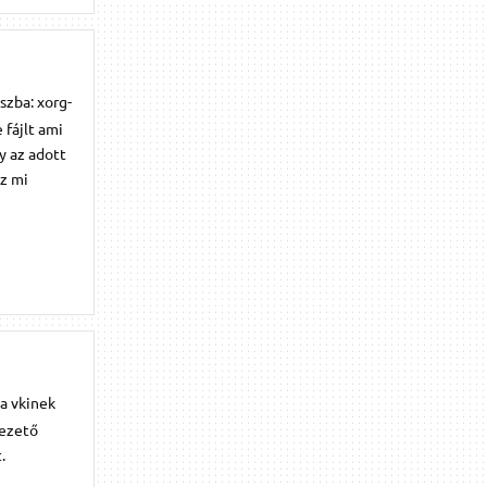
szba: xorg-
 fájlt ami
y az adott
z mi
a vkinek
vezető
.