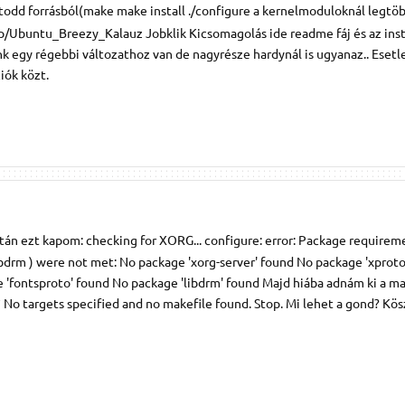
ítodd forrásból(make make install ./configure a kernelmoduloknál legt
hp/Ubuntu_Breezy_Kalauz Jobklik Kicsomagolás ide readme fáj és az instal
ink egy régebbi változathoz van de nagyrésze hardynál is ugyanaz.. Eset
iók közt.
után ezt kapom: checking for XORG... configure: error: Package requirem
bdrm ) were not met: No package 'xorg-server' found No package 'xprot
 'fontsproto' found No package 'libdrm' found Majd hiába adnám ki a m
 No targets specified and no makefile found. Stop. Mi lehet a gond? Kösz