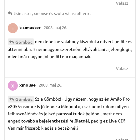
Válasz
tisimaster
,
xmouse
és
szota
válaszolt erre.
tisimaster
2008. máj 26.
T
nem lehetne valahogy kiszedni a drivert belőle és
Gömböc
áttenni ubira? nemnagyon szeretném eltávolítani a jelenglegit,
mivel már nagyon jól belőttem magamnak.
Válasz
xmouse
2008. máj 26.
X
Szia Gömböc! - Úgy nézem, hogy az én Amilo Pro
Gömböc
v2055-ösömre is jó lenne a Minbuntu, csak nem tudom milyen
felhasználónév és jelszó párossal tudok belépni, mert nem
enged tovább a bejelentkezési felületnél, pedig ez Live CD? -
Van már frissebb kiadás a beta2-nél?
Válasz