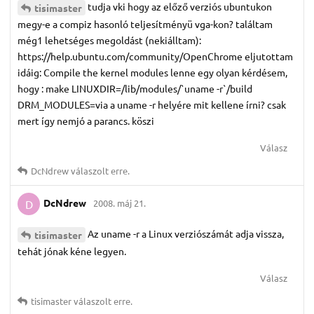
tudja vki hogy az előző verziós ubuntukon
tisimaster
megy-e a compiz hasonló teljesítményü vga-kon? találtam
még1 lehetséges megoldást (nekiálltam):
https://help.ubuntu.com/community/OpenChrome eljutottam
idáig: Compile the kernel modules lenne egy olyan kérdésem,
hogy : make LINUXDIR=/lib/modules/`uname -r`/build
DRM_MODULES=via a uname -r helyére mit kellene írni? csak
mert így nemjó a parancs. köszi
Válasz
DcNdrew
válaszolt erre.
DcNdrew
2008. máj 21.
D
Az uname -r a Linux verziószámát adja vissza,
tisimaster
tehát jónak kéne legyen.
Válasz
tisimaster
válaszolt erre.