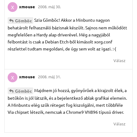
xmouse
2008. máj 30.
X
Szia Gömböc! Akkor a Minbuntu nagyon
Gömböc
behatárolt felhasználó bázisnak készült. Sajnos nem működött
megfelelően a Hardy alap driverével. Még a nagyjából
felbontást is csak a Debian Etch-ből kimásolt xorg.conf
részlettel tudtam megoldani, de úgy sem volt az igazi. :-(
Válasz
xmouse
2008. máj 31.
X
Majdnem jó hozzá, gyönyörűek a kirajzolt élek, a
Gömböc
betűkön is jól látszik, és a bejelentkező ablak grafikai elemein.
A Minbuntu elég szűk réteget fog kiszolgálni, mert többféle
Via chipset létezik, nemcsak a Chrome9 VN896 típusú driver.
Válasz