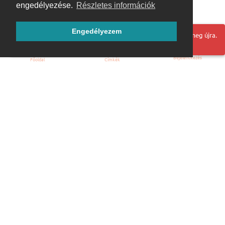
engedélyezése.
Részletes információk
Engedélyezem
Hoppá! Valami hiba történt. Frissítse az oldalt és próbálja meg újra.
Bejelentkezés
Főoldal
Címkék
Kezdőoldal
Blog
ÁSZF
Szabályzat
Kapcsolat
ubuntu.hu :: Magyar Ubuntu Közösség
© 2007 – 2026
Önkéntes segítők: