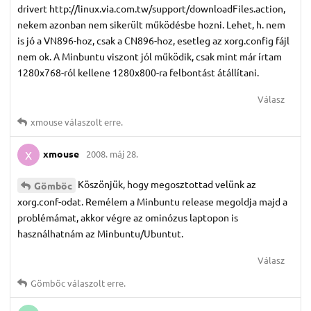
drivert http://linux.via.com.tw/support/downloadFiles.action,
nekem azonban nem sikerült működésbe hozni. Lehet, h. nem
is jó a VN896-hoz, csak a CN896-hoz, esetleg az xorg.config fájl
nem ok. A Minbuntu viszont jól működik, csak mint már írtam
1280x768-ról kellene 1280x800-ra felbontást átállítani.
Válasz
xmouse
válaszolt erre.
xmouse
2008. máj 28.
X
Köszönjük, hogy megosztottad velünk az
Gömböc
xorg.conf-odat. Remélem a Minbuntu release megoldja majd a
problémámat, akkor végre az ominózus laptopon is
használhatnám az Minbuntu/Ubuntut.
Válasz
Gömböc
válaszolt erre.