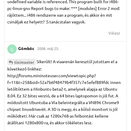
undefined variable is referenced. This program built for i486-
pc-linux-gnu Report bugs to make: *** [modules] Error 2 mod:
rájöttem... i486 rendszerre van a program, és akkor én mit
csináljak ez helyett? :S tanácstalan vagyok.
Válasz
Gömböc
2008. máj 25.
G
Sikerült! A viaarenán keresztül jutottam el a
tisimaster
következő linkhez:
http://forums.mininoteuser.com/viewtopic.php?
f=11&t=258&sid=52a7b6f48479b4f357c7e5efef889fdc innen
letöltöttem a Minbuntu beta2-t, amelynek alapja az Ubuntu
8.04. Ez 32 bites verzió, de a 64 bites laptopomon is jól fut. A
módosított Ubuntuba a Via beleintegrálta a VN896 Chrome9
chipset linuxdriverét. A 3D is megy, és a külső monitort is jól
működteti. Már csak az 1280x768-as felbontást kellene
átállítani 1280x800-ra, és akkor tökéletes lesz.