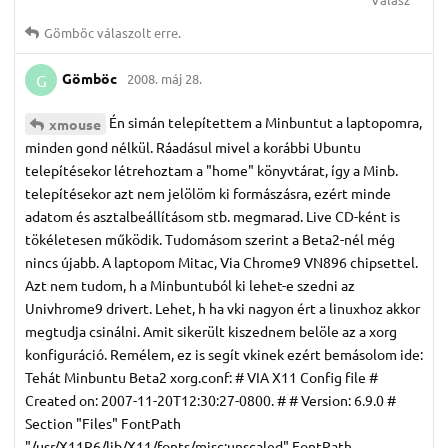
Gömböc
válaszolt erre.
Gömböc
2008. máj 28.
G
Én simán telepítettem a Minbuntut a laptopomra,
xmouse
minden gond nélkül. Ráadásul mivel a korábbi Ubuntu
telepítésekor létrehoztam a "home" könyvtárat, így a Minb.
telepítésekor azt nem jelölöm ki formászásra, ezért minde
adatom és asztalbeállításom stb. megmarad. Live CD-ként is
tökéletesen működik. Tudomásom szerint a Beta2-nél még
nincs újabb. A laptopom Mitac, Via Chrome9 VN896 chipsettel.
Azt nem tudom, h a Minbuntuból ki lehet-e szedni az
Univhrome9 drivert. Lehet, h ha vki nagyon ért a linuxhoz akkor
megtudja csinálni. Amit sikerült kiszednem belöle az a xorg
konfiguráció. Remélem, ez is segít vkinek ezért bemásolom ide:
Tehát Minbuntu Beta2 xorg.conf: # VIA X11 Config file #
Created on: 2007-11-20T12:30:27-0800. # # Version: 6.9.0 #
Section "Files" FontPath
"/usr/X11R6/lib/X11/fonts/misc:unscaled" FontPath