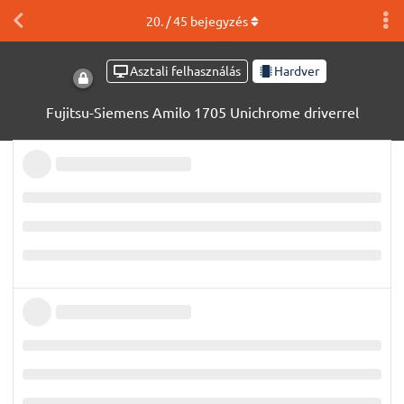
20
. /
45
bejegyzés
Asztali felhasználás
Hardver
Fujitsu-Siemens Amilo 1705 Unichrome driverrel