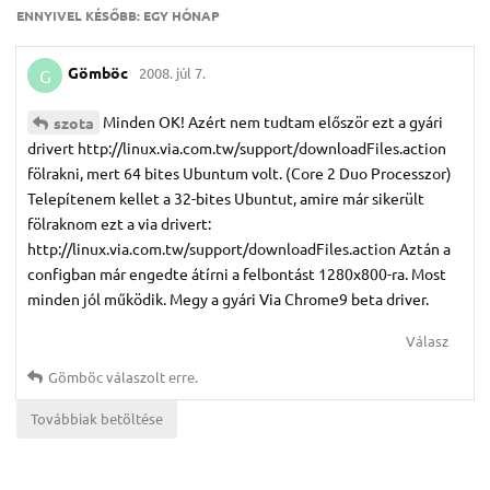
ENNYIVEL KÉSŐBB:
EGY HÓNAP
Gömböc
2008. júl 7.
G
Minden OK! Azért nem tudtam először ezt a gyári
szota
drivert http://linux.via.com.tw/support/downloadFiles.action
fölrakni, mert 64 bites Ubuntum volt. (Core 2 Duo Processzor)
Telepítenem kellet a 32-bites Ubuntut, amire már sikerült
fölraknom ezt a via drivert:
http://linux.via.com.tw/support/downloadFiles.action Aztán a
configban már engedte átírni a felbontást 1280x800-ra. Most
minden jól működik. Megy a gyári Via Chrome9 beta driver.
Válasz
Gömböc
válaszolt erre.
Továbbiak betöltése