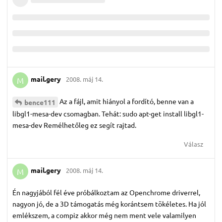
mail.​gery
2008. máj 14.
M
Az a fájl, amit hiányol a fordító, benne van a
bence111
libgl1-mesa-dev csomagban. Tehát: sudo apt-get install libgl1-
mesa-dev Remélhetőleg ez segít rajtad.
Válasz
mail.​gery
2008. máj 14.
M
Én nagyjából fél éve próbálkoztam az Openchrome driverrel,
nagyon jó, de a 3D támogatás még korántsem tökéletes. Ha jól
emlékszem, a compiz akkor még nem ment vele valamilyen