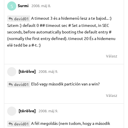
Surmi
2008. máj 8.
S
A timeout 3 és a hidemenü lesz a te bajod... :)
devid01
Sztem :) default 0 ## timeout sec # Set a timeout, in SEC
seconds, before automatically booting the default entry #
(normally the first entry defined). timeout 20 És a hidemenu
elé tedd be a #-t. :)
Válasz
[törölve]
2008. máj 9.
Első vagy második partíción van a win?
devid01
Válasz
[törölve]
2008. máj 9.
A fél megoldás (nem tudom, hogy a második
devid01