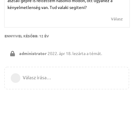
asztali gépre is feltettem hasonló módon, ott ugyanez a
kényelmetlenség van. Tud valaki segiteni?
Válasz
ENNYIVEL KÉSŐBB:
12 ÉV
administrator
2022. ápr 18.
lezárta a témát.
Válasz írása…