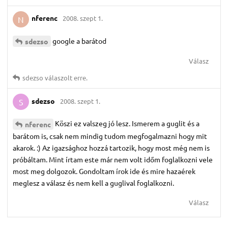
nferenc
2008. szept 1.
N
google a barátod
sdezso
Válasz
sdezso
válaszolt erre.
sdezso
2008. szept 1.
S
Köszi ez valszeg jó lesz. Ismerem a guglit és a
nferenc
barátom is, csak nem mindig tudom megfogalmazni hogy mit
akarok. :) Az igazsághoz hozzá tartozik, hogy most még nem is
próbáltam. Mint írtam este már nem volt időm foglalkozni vele
most meg dolgozok. Gondoltam írok ide és mire hazaérek
meglesz a válasz és nem kell a guglival foglalkozni.
Válasz