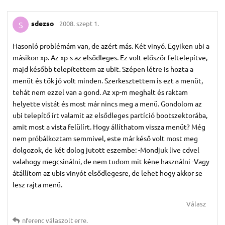
sdezso
2008. szept 1.
S
Hasonló problémám van, de azért más. Két vinyó. Egyiken ubi a
másikon xp. Az xp-s az elsődleges. Ez volt először feltelepítve,
majd később telepítettem az ubit. Szépen létre is hozta a
menüt és tök jó volt minden. Szerkesztettem is ezt a menüt,
tehát nem ezzel van a gond. Az xp-m meghalt és raktam
helyette vistát és most már nincs meg a menü. Gondolom az
ubi telepítő írt valamit az elsődleges partíció bootszektorába,
amit most a vista felülírt. Hogy állíthatom vissza menüt? Még
nem próbálkoztam semmivel, este már késő volt most meg
dolgozok, de két dolog jutott eszembe: -Mondjuk live cdvel
valahogy megcsinálni, de nem tudom mit kéne használni -Vagy
átállítom az ubis vinyót elsődlegesre, de lehet hogy akkor se
lesz rajta menü.
Válasz
nferenc
válaszolt erre.