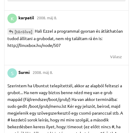
karpatil
2008. máj 8.
K
Hali Ezzel a programmal gyorsan és átláthatóan
[törölve]
tudod állítani a grubodat, nem rég találtam rá én is:
http://linuxbox.hu/node/507
Válasz
Surmi
2008. máj 8.
S
Szerintem ha Ubuntut telepítettél, akkor az alapból felteszi a
grubot... Ha nem vagy biztos benne nézd meg van e grub
mappád (Fájlrendszer/boot/grub/) Ha van akkor terminálba:
sudo gedit /boot/grub/menu.lst Kér egy jelszót, beírod, majd
megjelenik egy szövegszerkesztő egy csomó paranccsal stb. A
# kezdetű sorok leírás, hogy mi mire szolgál, a második
bekezdésben keress ilyet, hogy: timeout (ez előtt nincs #, ha