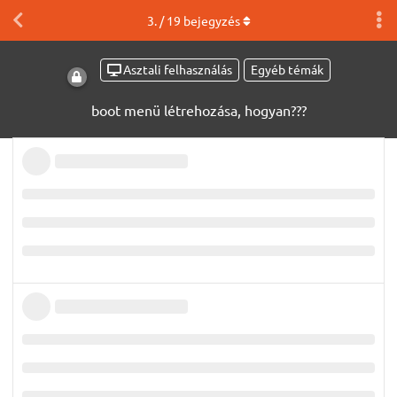
3
. /
19
bejegyzés
Asztali felhasználás
Egyéb témák
boot menü létrehozása, hogyan???