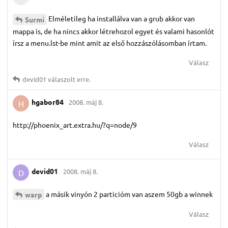
Elméletileg ha installálva van a grub akkor van
Surmi
mappa is, de ha nincs akkor létrehozol egyet és valami hasonlót
írsz a menu.lst-be mint amit az első hozzászólásomban írtam.
Válasz
devid01
válaszolt erre.
hgabor84
2008. máj 8.
H
http://phoenix_art.extra.hu/?q=node/9
Válasz
devid01
2008. máj 8.
D
a másik vinyón 2 particióm van aszem 50gb a winnek
warp
Válasz