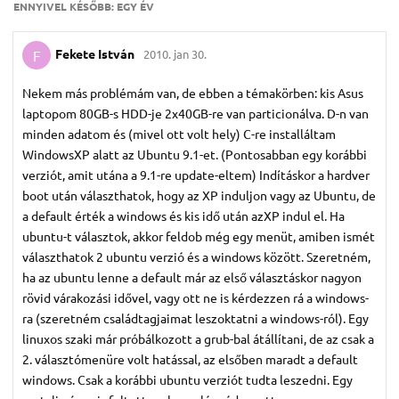
ENNYIVEL KÉSŐBB:
EGY ÉV
Fekete István
2010. jan 30.
F
Nekem más problémám van, de ebben a témakörben: kis Asus
laptopom 80GB-s HDD-je 2x40GB-re van particionálva. D-n van
minden adatom és (mivel ott volt hely) C-re installáltam
WindowsXP alatt az Ubuntu 9.1-et. (Pontosabban egy korábbi
verziót, amit utána a 9.1-re update-eltem) Indításkor a hardver
boot után választhatok, hogy az XP induljon vagy az Ubuntu, de
a default érték a windows és kis idő után azXP indul el. Ha
ubuntu-t választok, akkor feldob még egy menüt, amiben ismét
választhatok 2 ubuntu verzió és a windows között. Szeretném,
ha az ubuntu lenne a default már az első választáskor nagyon
rövid várakozási idővel, vagy ott ne is kérdezzen rá a windows-
ra (szeretném családtagjaimat leszoktatni a windows-ról). Egy
linuxos szaki már próbálkozott a grub-bal átállítani, de az csak a
2. választómenüre volt hatással, az elsőben maradt a default
windows. Csak a korábbi ubuntu verziót tudta leszedni. Egy