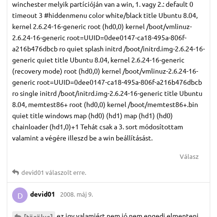
winchester melyik partícióján van a win, 1. vagy 2.: default 0
timeout 3 #hiddenmenu color white/black title Ubuntu 8.04,
kernel 2.6.24-16-generic root (hd0,0) kernel /boot/vmlinuz-
2.6.24-16-generic root=UUID=0dee0147-ca18-495a-806f-
a216b476dbcb ro quiet splash initrd /boot/initrd.img-2.6.24-16-
generic quiet title Ubuntu 8.04, kernel 2.6.24-16-generic
(recovery mode) root (hd0,0) kernel /boot/vmlinuz-2.6.24-16-
generic root=UUID=0dee0147-ca18-495a-806f-a216b476dbcb
ro single initrd /boot/initrd.img-2.6.24-16-generic title Ubuntu
8.04, memtest86+ root (hd0,0) kernel /boot/memtest86+.bin
quiet title windows map (hd0) (hd1) map (hd1) (hd0)
chainloader (hd1,0)+1 Tehát csak a 3. sort módosítottam
valamint a végére illeszd be a win beállításást.
Válasz
devid01
válaszolt erre.
devid01
2008. máj 9.
D
ez igy valamiért nem jó nem engedi elmenteni
[törölve]