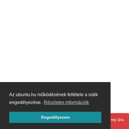
Az ubuntu.hu működésének feltétele a sütik
engedélyezése.
Részletes információk
Engedélyezem
Hoppá! Valami hiba történt. Frissítse az oldalt és próbálja meg újra.