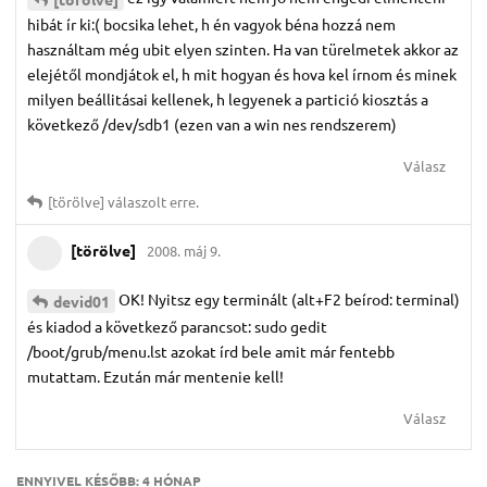
hibát ír ki:( bocsika lehet, h én vagyok béna hozzá nem
használtam még ubit elyen szinten. Ha van türelmetek akkor az
elejétől mondjátok el, h mit hogyan és hova kel írnom és minek
milyen beállitásai kellenek, h legyenek a partició kiosztás a
következő /dev/sdb1 (ezen van a win nes rendszerem)
Válasz
[törölve]
válaszolt erre.
[törölve]
2008. máj 9.
OK! Nyitsz egy terminált (alt+F2 beírod: terminal)
devid01
és kiadod a következő parancsot: sudo gedit
/boot/grub/menu.lst azokat írd bele amit már fentebb
mutattam. Ezután már mentenie kell!
Válasz
ENNYIVEL KÉSŐBB:
4 HÓNAP