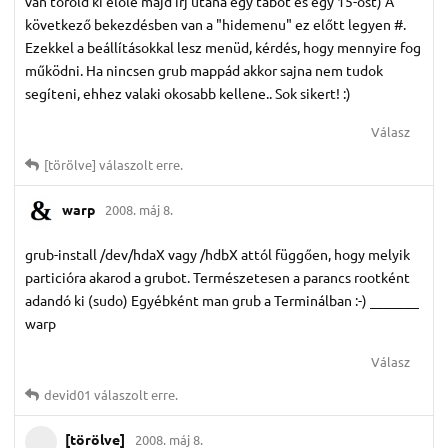
van töröld ki előle majd irj utána egy tabot és egy 15-öst) A
következő bekezdésben van a "hidemenu" ez előtt legyen #.
Ezekkel a beállításokkal lesz menüd, kérdés, hogy mennyire fog
működni. Ha nincsen grub mappád akkor sajna nem tudok
segíteni, ehhez valaki okosabb kellene.. Sok sikert! :)
Válasz
[törölve]
válaszolt erre.
warp
2008. máj 8.
grub-install /dev/hdaX vagy /hdbX attól függően, hogy melyik
particióra akarod a grubot. Természetesen a parancs rootként
adandó ki (sudo) Egyébként man grub a Terminálban :-) _______
warp
Válasz
devid01
válaszolt erre.
[törölve]
2008. máj 8.