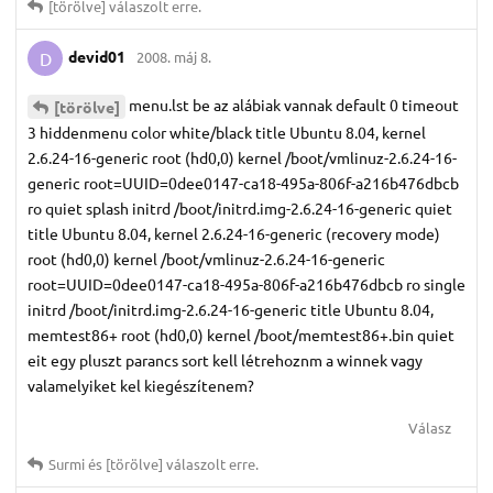
[törölve]
válaszolt erre.
devid01
2008. máj 8.
D
menu.lst be az alábiak vannak default 0 timeout
[törölve]
3 hiddenmenu color white/black title Ubuntu 8.04, kernel
2.6.24-16-generic root (hd0,0) kernel /boot/vmlinuz-2.6.24-16-
generic root=UUID=0dee0147-ca18-495a-806f-a216b476dbcb
ro quiet splash initrd /boot/initrd.img-2.6.24-16-generic quiet
title Ubuntu 8.04, kernel 2.6.24-16-generic (recovery mode)
root (hd0,0) kernel /boot/vmlinuz-2.6.24-16-generic
root=UUID=0dee0147-ca18-495a-806f-a216b476dbcb ro single
initrd /boot/initrd.img-2.6.24-16-generic title Ubuntu 8.04,
memtest86+ root (hd0,0) kernel /boot/memtest86+.bin quiet
eit egy pluszt parancs sort kell létrehoznm a winnek vagy
valamelyiket kel kiegészítenem?
Válasz
Surmi
és
[törölve]
válaszolt erre.