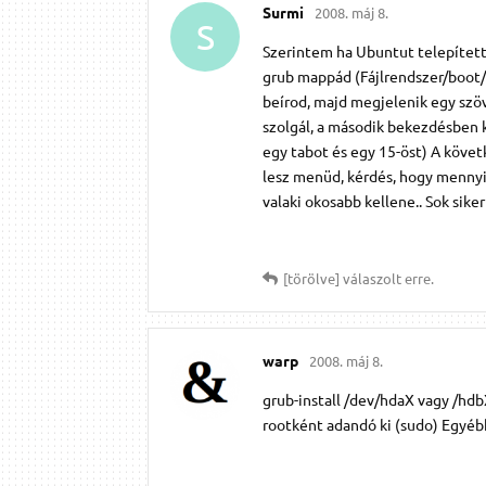
Surmi
2008. máj 8.
S
Szerintem ha Ubuntut telepítetté
grub mappád (Fájlrendszer/boot/g
beírod, majd megjelenik egy szöv
szolgál, a második bekezdésben ke
egy tabot és egy 15-öst) A követ
lesz menüd, kérdés, hogy mennyi
valaki okosabb kellene.. Sok sikert
[törölve]
válaszolt erre.
warp
2008. máj 8.
grub-install /dev/hdaX vagy /hdb
rootként adandó ki (sudo) Egyéb