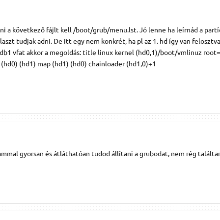
ni a következő fájlt kell /boot/grub/menu.lst. Jó lenne ha leírnád a partí
aszt tudjak adni. De itt egy nem konkrét, ha pl az 1. hd így van felosztva
sdb1 vfat akkor a megoldás: title linux kernel (hd0,1)/boot/vmlinuz roo
(hd0) (hd1) map (hd1) (hd0) chainloader (hd1,0)+1
ammal gyorsan és átláthatóan tudod állítani a grubodat, nem rég találtam