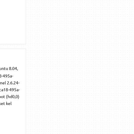
untu 8.04,
8-495a-
nel 2.6.24-
ca18-495a-
oot (hd0,0)
ket kel