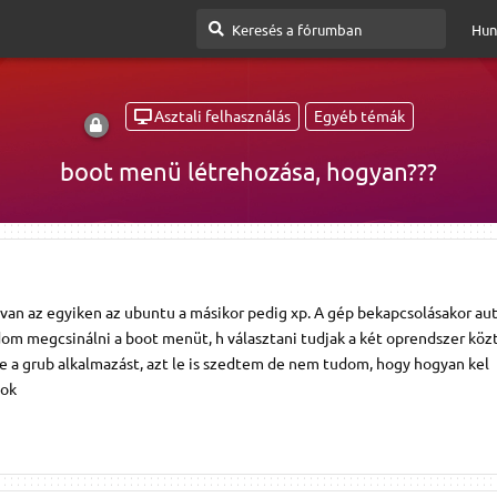
Hun
Asztali felhasználás
Egyéb témák
boot menü létrehozása, hogyan???
an az egyiken az ubuntu a másikor pedig xp. A gép bekapcsolásakor a
dom megcsinálni a boot menüt, h választani tudjak a két oprendszer közt
e a grub alkalmazást, azt le is szedtem de nem tudom, hogy hogyan kel
dok