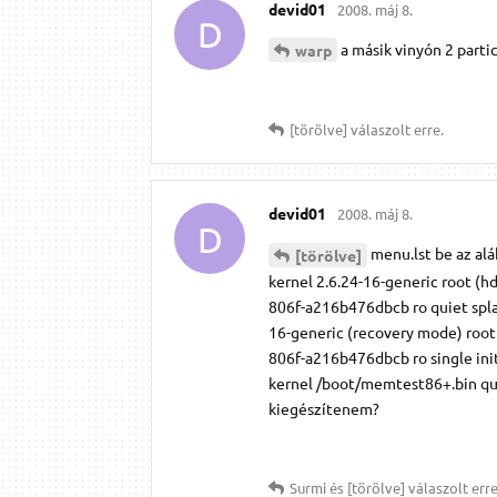
devid01
2008. máj 8.
D
a másik vinyón 2 part
warp
[törölve]
válaszolt erre.
devid01
2008. máj 8.
D
menu.lst be az al
[törölve]
kernel 2.6.24-16-generic root (
806f-a216b476dbcb ro quiet splas
16-generic (recovery mode) roo
806f-a216b476dbcb ro single init
kernel /boot/memtest86+.bin quie
kiegészítenem?
Surmi
és
[törölve]
válaszolt erre