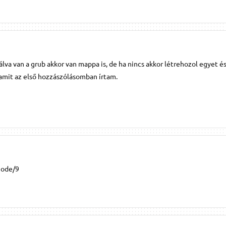
álva van a grub akkor van mappa is, de ha nincs akkor létrehozol egyet é
 amit az első hozzászólásomban írtam.
node/9