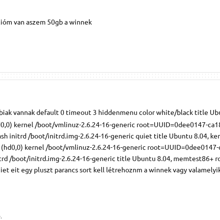
icióm van aszem 50gb a winnek
ábiak vannak default 0 timeout 3 hiddenmenu color white/black title Ub
hd0,0) kernel /boot/vmlinuz-2.6.24-16-generic root=UUID=0dee0147-ca1
h initrd /boot/initrd.img-2.6.24-16-generic quiet title Ubuntu 8.04, ker
t (hd0,0) kernel /boot/vmlinuz-2.6.24-16-generic root=UUID=0dee0147-
rd /boot/initrd.img-2.6.24-16-generic title Ubuntu 8.04, memtest86+ r
t eit egy pluszt parancs sort kell létrehoznm a winnek vagy valamelyi
.