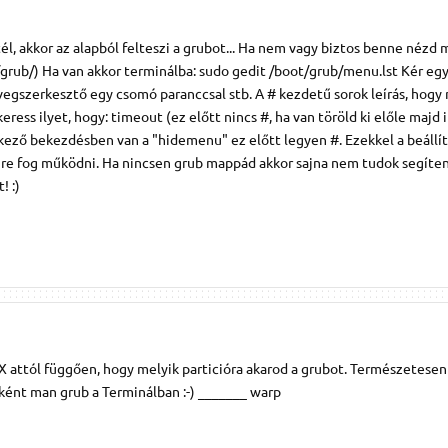
l, akkor az alapból felteszi a grubot... Ha nem vagy biztos benne nézd 
rub/) Ha van akkor terminálba: sudo gedit /boot/grub/menu.lst Kér egy 
egszerkesztő egy csomó paranccsal stb. A # kezdetű sorok leírás, hogy
ress ilyet, hogy: timeout (ez előtt nincs #, ha van töröld ki előle majd i
kező bekezdésben van a "hidemenu" ez előtt legyen #. Ezekkel a beállí
re fog működni. Ha nincsen grub mappád akkor sajna nem tudok segíten
! :)
X attól függően, hogy melyik particióra akarod a grubot. Természetesen
ként man grub a Terminálban :-) _______ warp