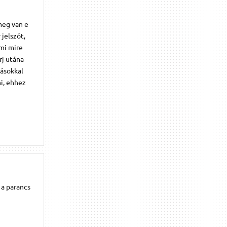
meg van e
jelszót,
 mi mire
rj utána
tásokkal
i, ehhez
 a parancs