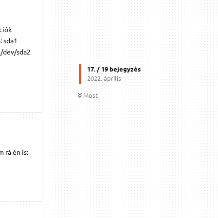
ciók
: sda1
t=/dev/sda2
17
. /
19
bejegyzés
2022. április
Most
 rá én is: