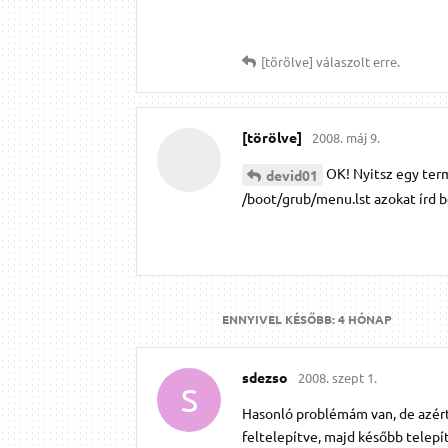
[törölve]
válaszolt erre.
[törölve]
2008. máj 9.
OK! Nyitsz egy term
devid01
/boot/grub/menu.lst azokat írd 
ENNYIVEL KÉSŐBB:
4 HÓNAP
sdezso
2008. szept 1.
S
Hasonló problémám van, de azért 
feltelepítve, majd később telepí