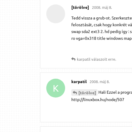
[törölve]
2008. máj 8.
Tedd vissza a grub-ot. Szerkeszte
felosztását, csak hogy konkrét vál
swap sda2 ext3 2. hd pedig így : 
ro vga=0x318 title windows map 
karpatil
válaszolt erre.
karpatil
2008. máj 8.
K
Hali Ezzel a progr
[törölve]
http://linuxbox.hu/node/507