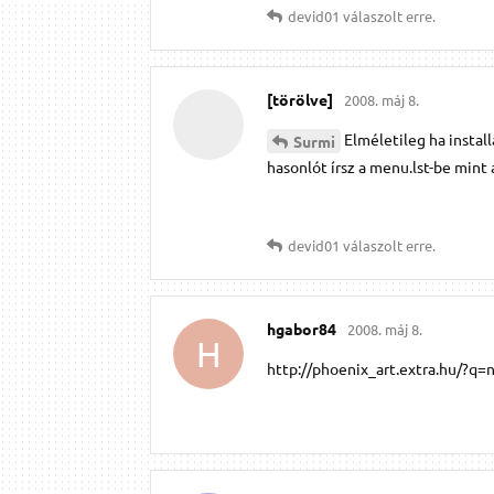
devid01
válaszolt erre.
[törölve]
2008. máj 8.
Elméletileg ha install
Surmi
hasonlót írsz a menu.lst-be mint
devid01
válaszolt erre.
hgabor84
2008. máj 8.
H
http://phoenix_art.extra.hu/?q=