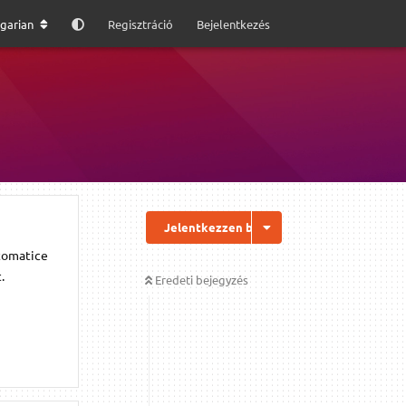
garian
Regisztráció
Bejelentkezés
Jelentkezzen be a válaszhoz
utomatice
.
Eredeti bejegyzés