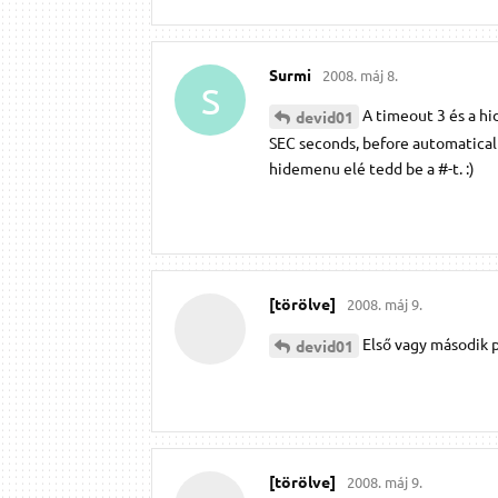
Surmi
2008. máj 8.
S
A timeout 3 és a hid
devid01
SEC seconds, before automaticall
hidemenu elé tedd be a #-t. :)
[törölve]
2008. máj 9.
Első vagy második p
devid01
[törölve]
2008. máj 9.