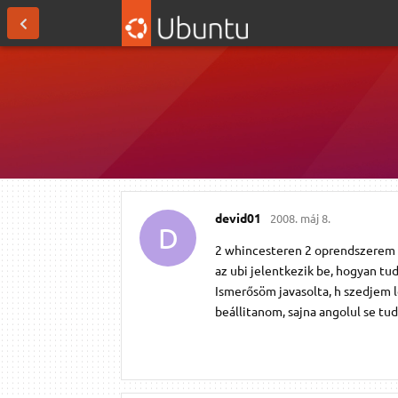
devid01
2008. máj 8.
D
2 whincesteren 2 oprendszerem v
az ubi jelentkezik be, hogyan tu
Ismerősöm javasolta, h szedjem l
beállitanom, sajna angolul se tu