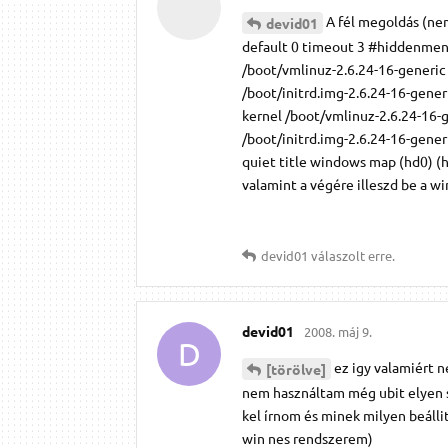
A fél megoldás (nem
devid01
default 0 timeout 3 #hiddenmenu 
/boot/vmlinuz-2.6.24-16-generi
/boot/initrd.img-2.6.24-16-gener
kernel /boot/vmlinuz-2.6.24-16
/boot/initrd.img-2.6.24-16-gene
quiet title windows map (hd0) (h
valamint a végére illeszd be a win
devid01
válaszolt erre.
devid01
2008. máj 9.
D
ez igy valamiért n
[törölve]
nem használtam még ubit elyen s
kel írnom és minek milyen beállit
win nes rendszerem)