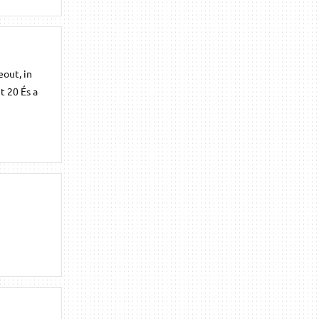
eout, in
t 20 És a