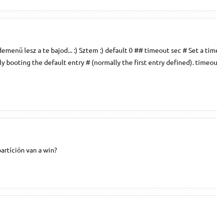
emenü lesz a te bajod... :) Sztem :) default 0 ## timeout sec # Set a tim
y booting the default entry # (normally the first entry defined). timeou
artíción van a win?