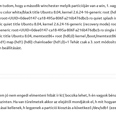
 tudom, hogy a második winchester melyik partícióján van a win, 1. vagy
color white/black title Ubuntu 8.04, kernel 2.6.24-16-generic root (hd
c root=UUID=0dee0147-ca18-495a-806f-a216b476dbcb ro quiet splash i
ic quiet title Ubuntu 8.04, kernel 2.6.24-16-generic (recovery mode) roo
-generic root=UUID=0dee0147-ca18-495a-806f-a216b476dbcb ro single i
ric title Ubuntu 8.04, memtest86+ root (hd0,0) kernel /boot/memtest86
d1) map (hd1) (hd0) chainloader (hd1,0)+1 Tehát csak a 3. sort módosí
 beállításást.
em jó nem engedi elmenteni hibát ír ki:( bocsika lehet, h én vagyok bén
zinten. Ha van türelmetek akkor az elejétől mondjátok el, h mit hogyan
ásai kellenek, h legyenek a partició kiosztás a következő /dev/sdb1 (ez