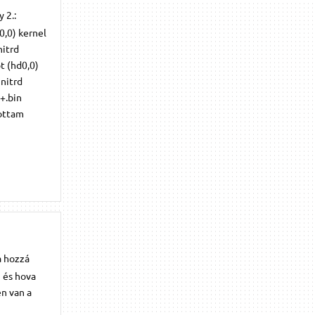
 2.:
0,0) kernel
nitrd
t (hd0,0)
nitrd
+.bin
tottam
a hozzá
 és hova
en van a