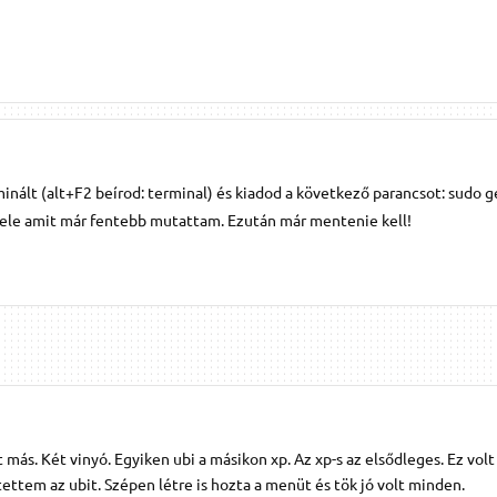
inált (alt+F2 beírod: terminal) és kiadod a következő parancsot: sudo g
bele amit már fentebb mutattam. Ezután már mentenie kell!
más. Két vinyó. Egyiken ubi a másikon xp. Az xp-s az elsődleges. Ez volt
tettem az ubit. Szépen létre is hozta a menüt és tök jó volt minden.