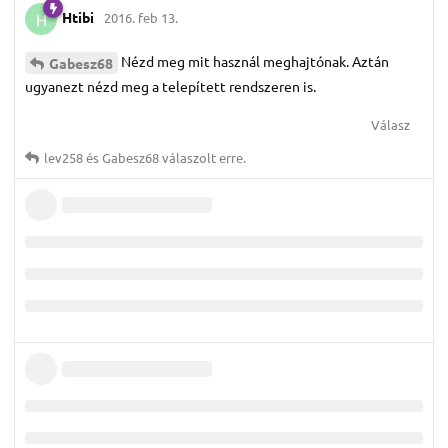
Htibi
2016. feb 13.
H
Nézd meg mit használ meghajtónak. Aztán
Gabesz68
ugyanezt nézd meg a telepített rendszeren is.
Válasz
lev258
és
Gabesz68
válaszolt erre.