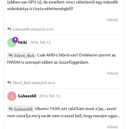
(ebben van GPU is), de emellett nincs véletlenül egy második
videokártya is tiszta véletlenségből?
Válasz
Gabesz68
válaszolt erre.
Htibi
2016. feb 13.
H
Csak AMD-s hibrid van? Emlékeim szerint az
Silent_Bob
NVIDIA is szerepel ebben az összefüggésben.
Válasz
Silent_Bob
válaszolt erre.
Gabesz68
2016. feb 13.
G
Ubuntu 14.04, ezt tala'ltam most e'pp... ezzel
Gabesz68
nem csina'lja me'g na de nem is ezzel kell, hogy menjen ugye...
Válasz