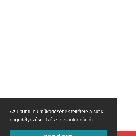
Az ubuntu.hu működésének feltétele a sütik
engedélyezése.
Részletes információk
Engedélyezem