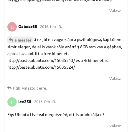
Válasz
Gabesz68
2016. feb 13.
G
:) ez jó! én vagyok ám a pszihológusa, kap tőlem
a mester
simit eleget, de el is várok tőle azért! :) 8GB ram van a gépben,
a proci az, ami. itt a free kimenet:
http://paste.ubuntu.com/15035513/ és a -h kimenet is:
http://paste.ubuntu.com/15035524/
Válasz
Htibi
válaszolt erre.
lev258
2016. feb 13.
L
Egy Ubuntu Live-val megnéznéd, ott is produkálja-e?
Válasz