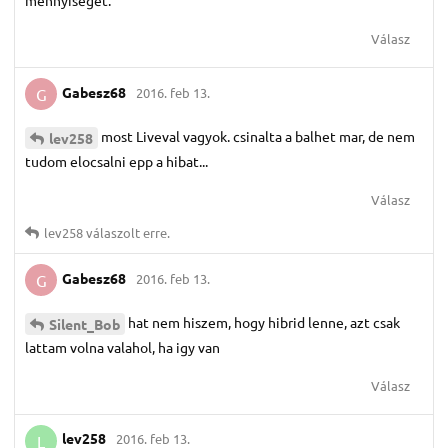
mennyiséget.
Válasz
Gabesz68
2016. feb 13.
G
most Liveval vagyok. csinalta a balhet mar, de nem
lev258
tudom elocsalni epp a hibat...
Válasz
lev258
válaszolt erre.
Gabesz68
2016. feb 13.
G
hat nem hiszem, hogy hibrid lenne, azt csak
Silent_Bob
lattam volna valahol, ha igy van
Válasz
lev258
2016. feb 13.
L