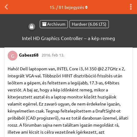
15
. /
81
bejegyzés
Archívum
Hardver (6.06 LTS)
Intel HD Graphics Controller – a kép remeg
Gabesz68
2016. feb 13.
G
Hahó! Dell laptopom van, INTEL Core i3, M 350 @2.27GHz x 2,
integrált VGA-val. Többszöri MINT disztribúció frissítés után
leöltem a gépem, és feltettem a legújabb, 17.3-as, 64bites
verziót. A baj az, hogy a kép időnként remeg, mikor a
kiterjesztett asztal és a laptop monitor között huzigálok
valamit egérrel. Ez zavaró ugyan, de nem érdekelne igazán,
kényelmetlen csak. Tegnap feltelepítettem a DraftSight-ot
próbából (CAD progiszerű), na ez totál darabosan üzemel, állati
rossz. A fórumban sajna nem találtam igazán megoldást rá,
illetve ami kicsit is célra vezetőnek ígérkezett, azt