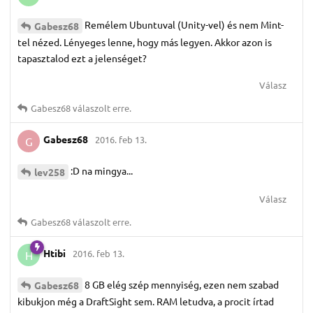
Remélem Ubuntuval (Unity-vel) és nem Mint-
Gabesz68
tel nézed. Lényeges lenne, hogy más legyen. Akkor azon is
tapasztalod ezt a jelenséget?
Válasz
Gabesz68
válaszolt erre.
Gabesz68
2016. feb 13.
G
:D na mingya...
lev258
Válasz
Gabesz68
válaszolt erre.
Htibi
2016. feb 13.
H
8 GB elég szép mennyiség, ezen nem szabad
Gabesz68
kibukjon még a DraftSight sem. RAM letudva, a procit írtad