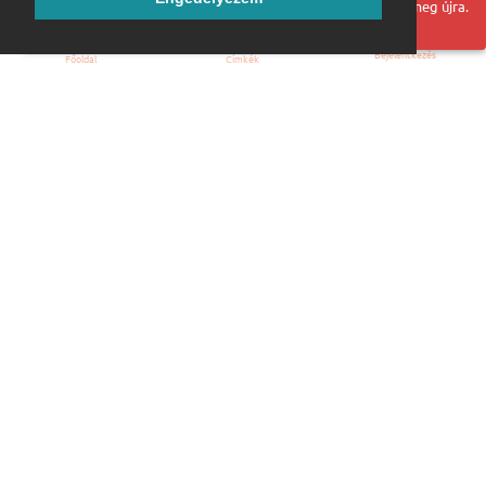
Hoppá! Valami hiba történt. Frissítse az oldalt és próbálja meg újra.
Bejelentkezés
Főoldal
Címkék
Kezdőoldal
Blog
ÁSZF
Szabályzat
Kapcsolat
ubuntu.hu :: Magyar Ubuntu Közösség
© 2007 – 2026
Önkéntes segítők:
Megtekintés
Webmester: