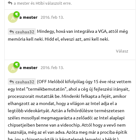
a mester
és
Htibi
válaszolt erre.
a mester
2016. feb 13.
A
Mindegy, hová van integrálva a VGA, attól még
csuhas32
memória kell neki. Hidd el, elveszi azt, ami kell neki.
Válasz
a mester
2016. feb 13.
A
(OFF Melóból kifolyólag úgy 15 éve rész vettem
csuhas32
egy Intel "termékbemutatón", ahol a cég új fejleszési irányait,
processzorait mutatták be. Mindenki felkapta a fejét, amikor
elhangzott az a mondat, hogy a világon az Intel adja el a
legtöbb videokártyát. Aztán a felhördülésre természetesen
széles mosollyal megmagyarázta a zelőadó: az Intel alaplapi
chipsetjeiben benne van a videochip. Attól hogy a vevő nem
használja, még az el van adva. Azóta meg már a prociba építik
be, így a chipsetgyártók is kénytelenek lenyelni a békát.)