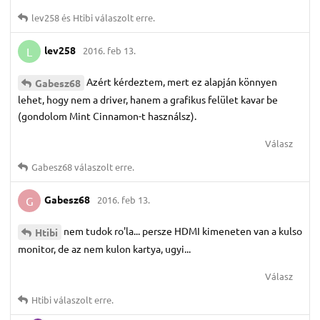
lev258
és
Htibi
válaszolt erre.
lev258
2016. feb 13.
L
Azért kérdeztem, mert ez alapján könnyen
Gabesz68
lehet, hogy nem a driver, hanem a grafikus felület kavar be
(gondolom Mint Cinnamon-t használsz).
Válasz
Gabesz68
válaszolt erre.
Gabesz68
2016. feb 13.
G
nem tudok ro'la... persze HDMI kimeneten van a kulso
Htibi
monitor, de az nem kulon kartya, ugyi...
Válasz
Htibi
válaszolt erre.