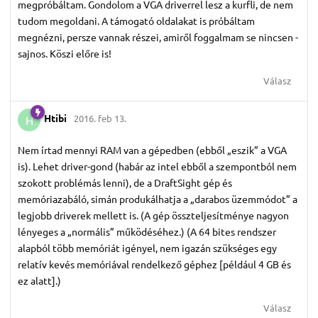
megpróbáltam. Gondolom a VGA driverrel lesz a kurfli, de nem
tudom megoldani. A támogató oldalakat is próbáltam
megnézni, persze vannak részei, amiről foggalmam se nincsen -
sajnos. Köszi előre is!
Válasz
Htibi
2016. feb 13.
H
Nem írtad mennyi RAM van a gépedben (ebből „eszik” a VGA
is). Lehet driver-gond (habár az intel ebből a szempontból nem
szokott problémás lenni), de a DraftSight gép és
memóriazabáló, simán produkálhatja a „darabos üzemmódot” a
legjobb driverek mellett is. (A gép összteljesítménye nagyon
lényeges a „normális” működéséhez.) (A 64 bites rendszer
alapból több memóriát igényel, nem igazán szükséges egy
relatív kevés memóriával rendelkező géphez [például 4 GB és
ez alatt].)
Válasz