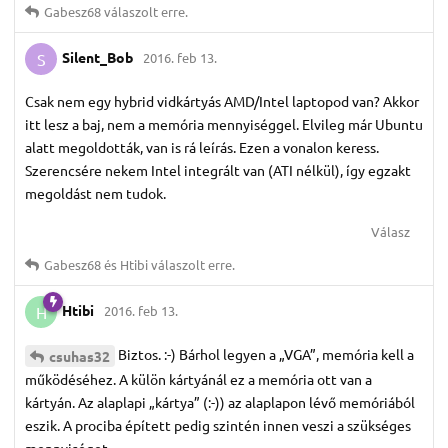
Gabesz68
válaszolt erre.
Silent_Bob
2016. feb 13.
S
Csak nem egy hybrid vidkártyás AMD/Intel laptopod van? Akkor
itt lesz a baj, nem a memória mennyiséggel. Elvileg már Ubuntu
alatt megoldották, van is rá leírás. Ezen a vonalon keress.
Szerencsére nekem Intel integrált van (ATI nélkül), így egzakt
megoldást nem tudok.
Válasz
Gabesz68
és
Htibi
válaszolt erre.
Htibi
2016. feb 13.
H
Biztos. :-) Bárhol legyen a „VGA”, memória kell a
csuhas32
működéséhez. A külön kártyánál ez a memória ott van a
kártyán. Az alaplapi „kártya” (:-)) az alaplapon lévő memóriából
eszik. A prociba épített pedig szintén innen veszi a szükséges