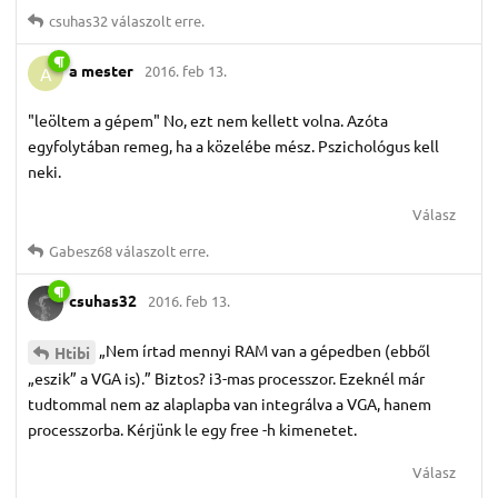
csuhas32
válaszolt erre.
a mester
2016. feb 13.
A
"leöltem a gépem" No, ezt nem kellett volna. Azóta
egyfolytában remeg, ha a közelébe mész. Pszichológus kell
neki.
Válasz
Gabesz68
válaszolt erre.
csuhas32
2016. feb 13.
„Nem írtad mennyi RAM van a gépedben (ebből
Htibi
„eszik” a VGA is).” Biztos? i3-mas processzor. Ezeknél már
tudtommal nem az alaplapba van integrálva a VGA, hanem
processzorba. Kérjünk le egy free -h kimenetet.
Válasz