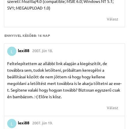
szereti: Mozilla/4.0 (compatible; MSIE 6.0; Windows NT 5.1;
SV1; MEGAUPLOAD 1.0)
Válasz
ENNYIVEL KÉSŐBB:
16 NAP
lexi88
2007. jún 18.
L
Feltelepítettem az allábbi link alapján a kiegészítőt, de
továbbra sem, tudok letölteni, próbáltam keresgélni a
beállításai között de nem jöttem rá hogy hogy kellene
megoldani a letöltést mert továbbra is le akarja töltetni az exe-
t. Segítene valaki hogy hogyan tovább? Biztosan egyszerű csak
én bambázom. :-( Előre is kösz.
Válasz
lexi88
2007. jún 19.
L