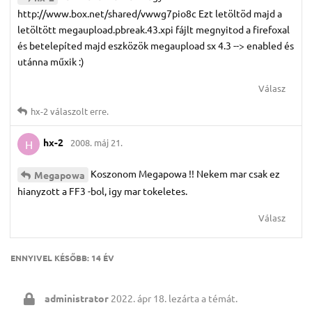
http://www.box.net/shared/vwwg7pio8c Ezt letöltöd majd a
letöltött megaupload.pbreak.43.xpi fájlt megnyitod a firefoxal
és betelepíted majd eszközök megaupload sx 4.3 --> enabled és
utánna műxik :)
Válasz
hx-2
válaszolt erre.
hx-2
2008. máj 21.
H
Koszonom Megapowa !! Nekem mar csak ez
Megapowa
hianyzott a FF3 -bol, igy mar tokeletes.
Válasz
ENNYIVEL KÉSŐBB:
14 ÉV
administrator
2022. ápr 18.
lezárta a témát.