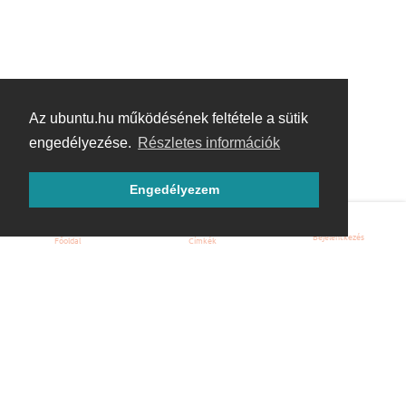
Az ubuntu.hu működésének feltétele a sütik
engedélyezése.
Részletes információk
Engedélyezem
Bejelentkezés
Főoldal
Címkék