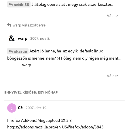
állitolag opera alatt megy csak a szerkesztes.
sztibi88
Válasz
warp
válaszolt erre.
warp
2007. nov 5.
Azért jó lenne, ha -az egyik- default linux
charlie
böngészőn is menne, nem? ;-) Főleg, nem oly régen még ment...
_______ warp
Válasz
ENNYIVEL KÉSŐBB:
EGY HÓNAP
Cé
2007. dec 19.
C
Firefox Add-ons: Megaupload SX.3.2
https://addons.mozilla.org/en-US/firefox/addon/3843