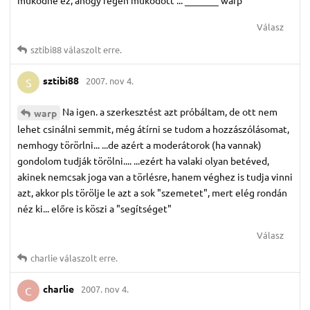
Válasz
sztibi88
válaszolt erre.
sztibi88
2007. nov 4.
S
Na igen. a szerkesztést azt próbáltam, de ott nem
warp
lehet csinálni semmit, még átírni se tudom a hozzászólásomat,
nemhogy törörlni... ...de azért a moderátorok (ha vannak)
gondolom tudják törölni.... ...ezért ha valaki olyan betéved,
akinek nemcsak joga van a törlésre, hanem véghez is tudja vinni
azt, akkor pls törölje le azt a sok "szemetet", mert elég rondán
néz ki... előre is köszi a "segítséget"
Válasz
charlie
válaszolt erre.
charlie
2007. nov 4.
C