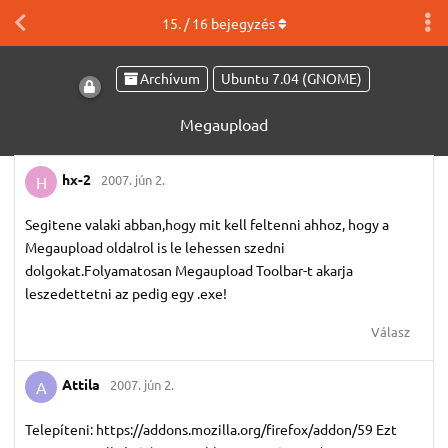
15
. /
16
bejegyzés
Archívum
Ubuntu 7.04 (GNOME)
Megaupload
hx-2
2007. jún 2.
H
Segitene valaki abban,hogy mit kell feltenni ahhoz, hogy a
Megaupload oldalrol is le lehessen szedni
dolgokat.Folyamatosan Megaupload Toolbar-t akarja
leszedettetni az pedig egy .exe!
Válasz
Attila
2007. jún 2.
A
Telepíteni: https://addons.mozilla.org/firefox/addon/59 Ezt