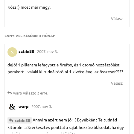
Kösz :) most már megy.
Válasz
ENNYIVEL KÉSŐBB:
4 HÓNAP
sztibi88
2007. nov 3.
S
dejó! 1 pillantra lefagyott a firefox, és 1 csomó hozzászólást
berakott... valaki ki tudná törölni 1 kivételével az összeset????
Válasz
warp
válaszolt erre.
warp
2007. nov 3.
Annyira azért nem jó :-( Egyébként Te tudnád
sztibi88
kitörölni a Szerkesztés ponttal a saját hozzászólásodat, ha úgy
működne ez, ahogy régen működött ... _______ warp