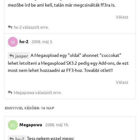
mezőbe írd be ami kell, talán már megcsinálták ff3ra is.
Válasz
hx-2
válaszolt erre.
hx-2
2008. máj 3.
H
A Megaupload egy "oldal" ahonnet "cuccokat"
jasper
lehet letolteni a Megaupload SX3.2 pedig egy Add-ons, de ezt
most nem lehet hozzaadni az FF3-hoz. Tovabbi otlet!!
Válasz
Megapowa
válaszolt erre.
ENNYIVEL KÉSŐBB:
16 NAP
Megapowa
2008. máj 19.
M
Tess nekem ezzel megy:
hx-2