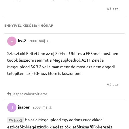
Válasz
ENNYIVEL KÉSŐBB:
4 HÓNAP
hx-2
2008. máj 3.
H
Sziasztok! Feltettem az uj 8.04-es Ubit es a FF3-mal most nem
tudok leszedni semmit a Megauploadrol. Az FF2-nel a
Megaupload SX.3.2 vel siman ment de most ezt nem engedi
telepiteni az FF3-hoz. Elore is koszonom!!
Válasz
jasper
válaszolt erre.
jasper
2008. máj 3.
J
Ha az a Megaupload egy addons cucc akkor
hx-2
eszközök>kiegészítők>kiegészítők letöltése(fül)>keresés