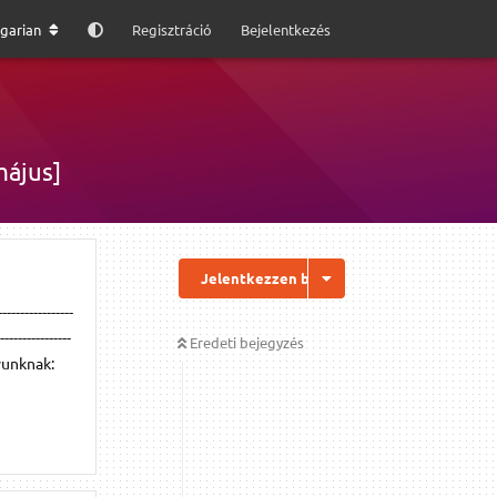
garian
Regisztráció
Bejelentkezés
május]
Jelentkezzen be a válaszhoz
----------------
----------------
Eredeti bejegyzés
yunknak: