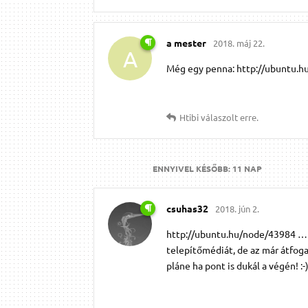
a mester
2018. máj 22.
A
Még egy penna: http://ubuntu.hu
Htibi
válaszolt erre.
ENNYIVEL KÉSŐBB:
11 NAP
csuhas32
2018. jún 2.
http://ubuntu.hu/node/43984 …lálá
telepítőmédiát, de az már átfog
pláne ha pont is dukál a végén! :-