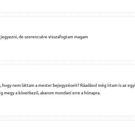
jegyezni, de szerencsére visszafogtam magam
a, hogy nem láttam a mester bejegyzéseit? Ráadásul még írtam is az egy
dig megy a következő, akarom mondani erre a hónapra.