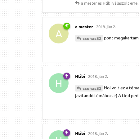
a mester
és
Htibi
válaszolt erre.
a mester
2018. jún 2.
A
pont megakartam 
csuhas32
Htibi
2018. jún 2.
H
Hol volt ez a tém
csuhas32
javítandó témához. :-( A tied pe
Htibi
2018. jún 2.