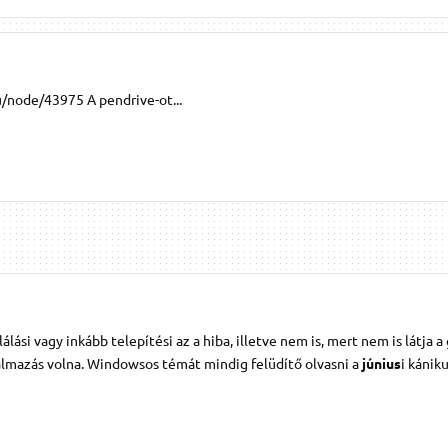
/node/43975 A pendrive-ot...
si vagy inkább telepítési az a hiba, illetve nem is, mert nem is látja a
almazás volna. Windowsos témát mindig felüdítő olvasni a
június
i kánik
)