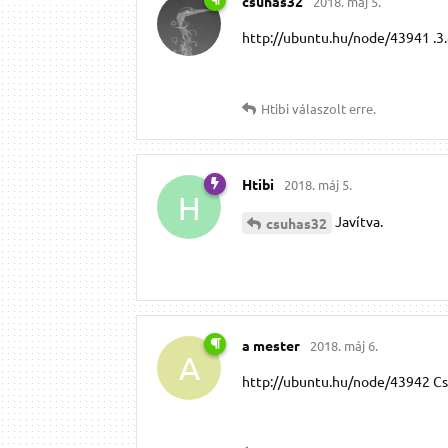
csuhas32
2018. máj 5.
http://ubuntu.hu/node/43941 .3.8
Htibi
válaszolt erre.
Htibi
2018. máj 5.
H
Javítva.
csuhas32
a mester
2018. máj 6.
A
http://ubuntu.hu/node/43942 Csa