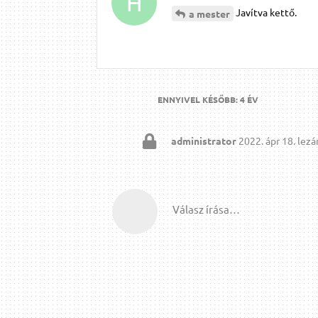
H
Javítva kettő.
a mester
ENNYIVEL KÉSŐBB:
4 ÉV
administrator
2022. ápr 18.
lezár
Válasz írása…