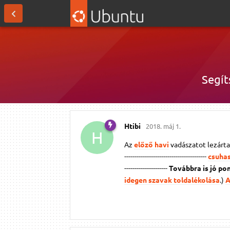
Segít
Htibi
2018. máj 1.
H
Az
előző havi
vadászatot lezárta
----------------------------------------
csuha
---------------------
Továbbra is jó po
idegen szavak toldalékolása
.)
A