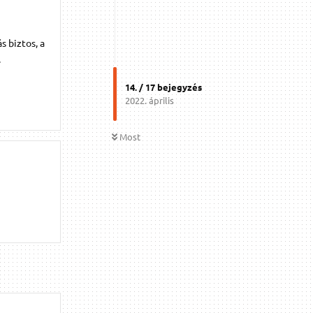
ás biztos, a
.
14
. /
17
bejegyzés
2022. április
Most