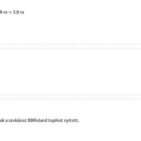
-ra -> 3.8-ra
k a szokásos: BBRoland topikot nyitott.