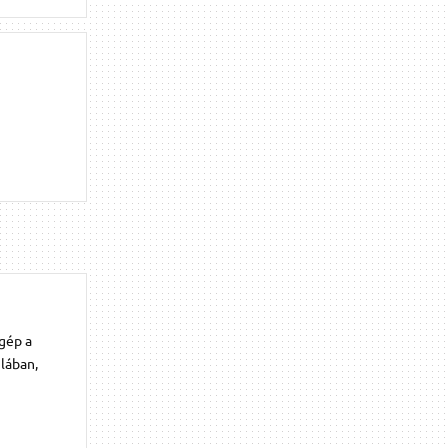
 gép a
ulában,