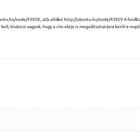
ubuntu.hu/node/43928
,
stb
.
elt
ű
nt http://ubuntu.hu/node/43929 A ford
í
t
kell, kíváncsi vagyok, hogy a cím eleje is megváltoztatásra kerül-e majd