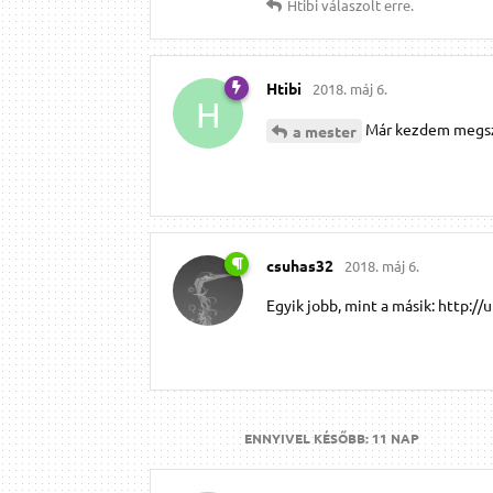
Htibi
válaszolt erre.
Htibi
2018. máj 6.
H
Már kezdem megszo
a mester
csuhas32
2018. máj 6.
Egyik jobb, mint a másik: http:/
ENNYIVEL KÉSŐBB:
11 NAP