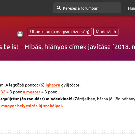
Hun
Ubuntu.hu (a magyar közösség)
Moderáció
s te is! – Hibás, hiányos címek javítása [2018. 
m. A legtöbb pontot (6)
Ightorn
gyűjtötte. ---------------------------------------------
s32
= 3 pont
a mester
= 3 pont
----------------------------------------------------------------
ntgyűjtést (és tanulást) mindenkinek!
(Zárójelben, hátha jól jön néhán
 magyar helyesírás új szabályai.