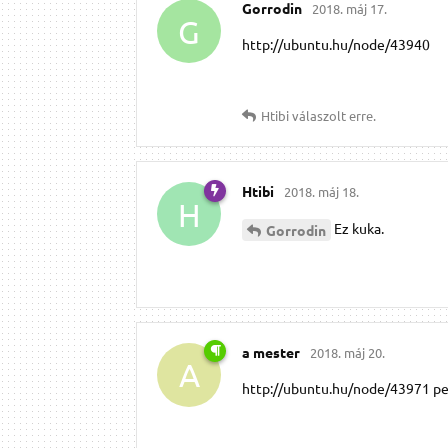
Gorrodin
2018. máj 17.
G
http://ubuntu.hu/node/43940
Htibi
válaszolt erre.
Htibi
2018. máj 18.
H
Ez kuka.
Gorrodin
a mester
2018. máj 20.
A
http://ubuntu.hu/node/43971 p