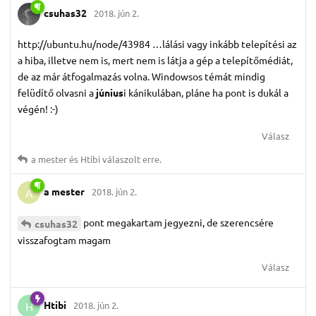
csuhas32
2018. jún 2.
http://ubuntu.hu/node/43984 …lálási vagy inkább telepítési az
a hiba, illetve nem is, mert nem is látja a gép a telepítőmédiát,
de az már átfogalmazás volna. Windowsos témát mindig
felüdítő olvasni a
június
i kánikulában, pláne ha pont is dukál a
végén! :-)
Válasz
a mester
és
Htibi
válaszolt erre.
a mester
2018. jún 2.
A
pont megakartam jegyezni, de szerencsére
csuhas32
visszafogtam magam
Válasz
Htibi
2018. jún 2.
H