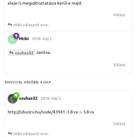
eleje is megváltoztatásra kerül-e majd.
Válasz
Htibi
válaszolt erre.
Htibi
2018. máj 1.
H
Javítva.
csuhas32
Válasz
ENNYIVEL KÉSŐBB:
4 NAP
csuhas32
2018. máj 5.
http://ubuntu.hu/node/43941 .3.8-ra -> 3.8-ra
Válasz
Htibi
válaszolt erre.