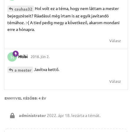
Hol volt ez a téma, hogy nem láttam a mester
csuhas32
bejegyzéseit? Ráadásul még írtam is az egyik javítandó
témához. :-( A tied pedig megy a következő, akarom mondani
erre a hónapra.
Válasz
Htibi
2018. jún 2.
H
Javítva kettő.
a mester
Válasz
ENNYIVEL KÉSŐBB:
4 ÉV
administrator
2022. ápr 18.
lezárta a témát.