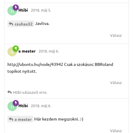
Htibi
2018. máj 5.
H
Javítva.
csuhas32
Válasz
a mester
2018. máj 6.
A
http://ubuntu.hu/node/43942 Csak a szokásos: BBRoland
topikot nyitott.
Válasz
Htibi
válaszolt erre.
Htibi
2018. máj 6.
H
Már kezdem megszokni. :-)
a mester
Válasz