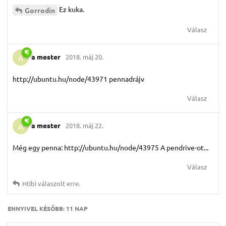
Ez kuka.
Gorrodin
Válasz
a mester
2018. máj 20.
A
http://ubuntu.hu/node/43971 pennadrájv
Válasz
a mester
2018. máj 22.
A
Még egy penna: http://ubuntu.hu/node/43975 A pendrive-ot...
Válasz
Htibi
válaszolt erre.
ENNYIVEL KÉSŐBB:
11 NAP