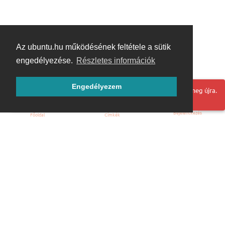
Az ubuntu.hu működésének feltétele a sütik
engedélyezése.
Részletes információk
Engedélyezem
Hoppá! Valami hiba történt. Frissítse az oldalt és próbálja meg újra.
Bejelentkezés
Főoldal
Címkék