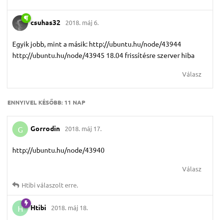
csuhas32
2018. máj 6.
Egyik jobb, mint a másik: http://ubuntu.hu/node/43944
http://ubuntu.hu/node/43945 18.04 frissítésre szerver hiba
Válasz
ENNYIVEL KÉSŐBB:
11 NAP
Gorrodin
2018. máj 17.
G
http://ubuntu.hu/node/43940
Válasz
Htibi
válaszolt erre.
Htibi
2018. máj 18.
H