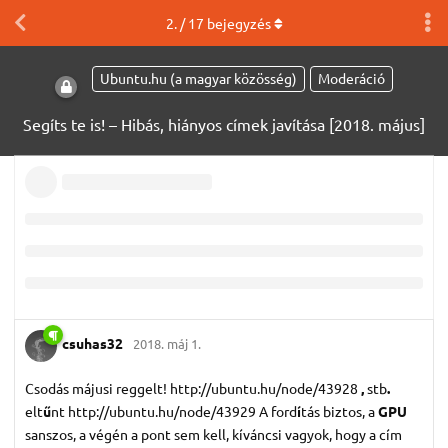
2
. /
17
bejegyzés
Ubuntu.hu (a magyar közösség)
Moderáció
Segíts te is! – Hibás, hiányos címek javítása [2018. május]
csuhas32
2018. máj 1.
Csodás májusi reggelt! http://ubuntu.hu/node/43928
,
stb
.
elt
ű
nt http://ubuntu.hu/node/43929 A ford
í
tás biztos, a
GPU
sanszos, a végén a pont sem kell, kíváncsi vagyok, hogy a cím