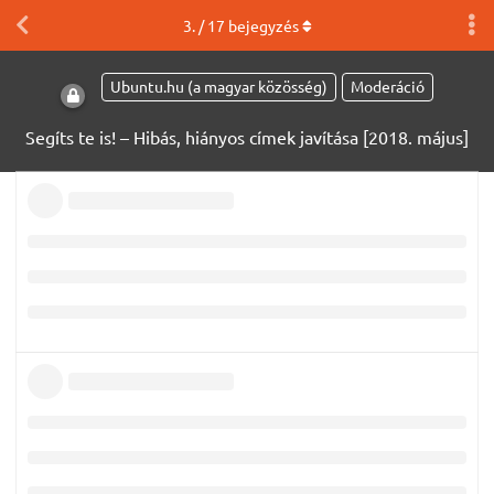
3
. /
17
bejegyzés
Ubuntu.hu (a magyar közösség)
Moderáció
Segíts te is! – Hibás, hiányos címek javítása [2018. május]