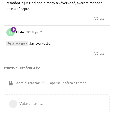
témához. :-( A tied pedig megy a következő, akarom mondani
erre a hónapra.
Válasz
Htibi
2018. jún 2.
H
Javítva kettő.
a mester
Válasz
ENNYIVEL KÉSŐBB:
4 ÉV
administrator
2022. ápr 18.
lezárta a témát.
Válasz írása…