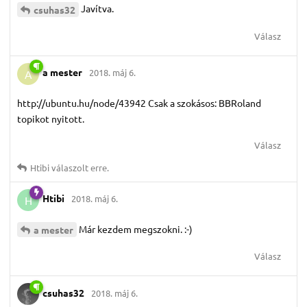
Javítva.
csuhas32
Válasz
a mester
2018. máj 6.
A
http://ubuntu.hu/node/43942 Csak a szokásos: BBRoland
topikot nyitott.
Válasz
Htibi
válaszolt erre.
Htibi
2018. máj 6.
H
Már kezdem megszokni. :-)
a mester
Válasz
csuhas32
2018. máj 6.