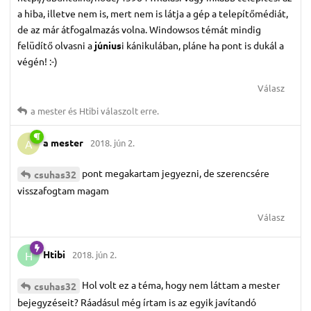
a hiba, illetve nem is, mert nem is látja a gép a telepítőmédiát,
de az már átfogalmazás volna. Windowsos témát mindig
felüdítő olvasni a
június
i kánikulában, pláne ha pont is dukál a
végén! :-)
Válasz
a mester
és
Htibi
válaszolt erre.
a mester
2018. jún 2.
A
pont megakartam jegyezni, de szerencsére
csuhas32
visszafogtam magam
Válasz
Htibi
2018. jún 2.
H
Hol volt ez a téma, hogy nem láttam a mester
csuhas32
bejegyzéseit? Ráadásul még írtam is az egyik javítandó