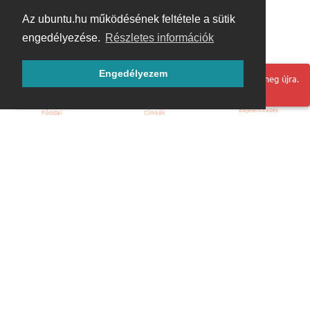
Az ubuntu.hu működésének feltétele a sütik
engedélyezése.
Részletes információk
Engedélyezem
Hoppá! Valami hiba történt. Frissítse az oldalt és próbálja meg újra.
Bejelentkezés
Főoldal
Címkék
Kezdőoldal
Blog
ÁSZF
Szabályzat
Kapcsolat
ubuntu.hu :: Magyar Ubuntu Közösség
© 2007 – 2026