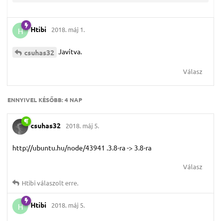
Htibi
2018. máj 1.
H
Javítva.
csuhas32
Válasz
ENNYIVEL KÉSŐBB:
4 NAP
csuhas32
2018. máj 5.
http://ubuntu.hu/node/43941 .3.8-ra -> 3.8-ra
Válasz
Htibi
válaszolt erre.
Htibi
2018. máj 5.
H