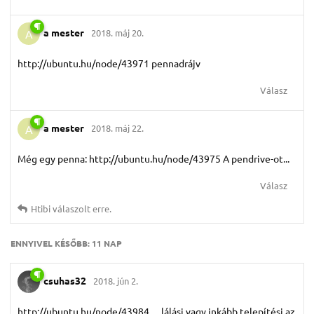
a mester
2018. máj 20.
A
http://ubuntu.hu/node/43971 pennadrájv
Válasz
a mester
2018. máj 22.
A
Még egy penna: http://ubuntu.hu/node/43975 A pendrive-ot...
Válasz
Htibi
válaszolt erre.
ENNYIVEL KÉSŐBB:
11 NAP
csuhas32
2018. jún 2.
http://ubuntu.hu/node/43984 …lálási vagy inkább telepítési az