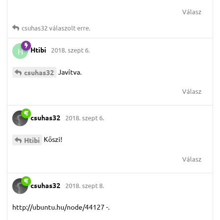
Válasz
csuhas32
válaszolt erre.
Htibi
2018. szept 6.
H
Javítva.
csuhas32
Válasz
csuhas32
2018. szept 6.
Köszi!
Htibi
Válasz
csuhas32
2018. szept 8.
http://ubuntu.hu/node/44127 -.