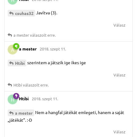
Javítva (3).
csuhas32
Válasz
a mester
válaszolt erre.
a mester
2018. szept 11.
A
szerintem a játszik ige ikes ige
Htibi
Válasz
Htibi
válaszolt erre.
Htibi
2018. szept 11.
H
Nem a hangfal játékát emlegeti, hanem a saját
a mester
„játékát”. :-D
Válasz