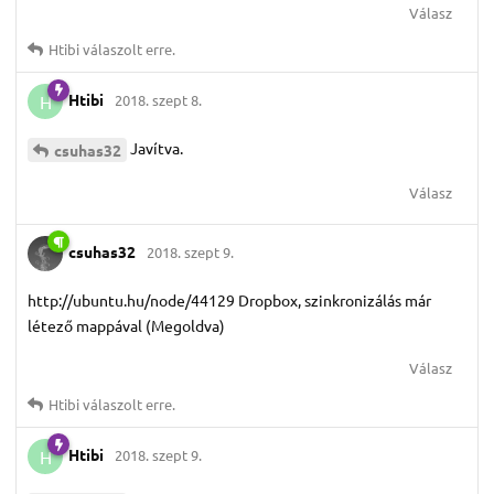
Válasz
Htibi
válaszolt erre.
Htibi
2018. szept 8.
H
Javítva.
csuhas32
Válasz
csuhas32
2018. szept 9.
http://ubuntu.hu/node/44129 Dropbox, szinkronizálás már
létező mappával (Megoldva)
Válasz
Htibi
válaszolt erre.
Htibi
2018. szept 9.
H