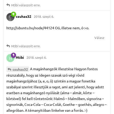
Htibi
válaszolt erre.
csuhas32
2018. szept 6.
http://ubuntu.hu/node/44124 Oó, illetve nem, ó->o.
Válasz
Htibi
válaszolt erre.
Htibi
2018. szept 6.
H
A magánhangzók illesztése Nagyon fontos
csuhas32
részszabály, hogy az idegen szavak szó végi rövid
magánhangzójához (a, e, o, ö) szintén a magyar fonetika
szabályai szerint illesztjük a ragot, ami azt jelenti, hogy adott
esetben a magánhangzó nyúlását (alma – almát, körte –
körtével) fel kell tüntetnünk: Malmö – Malmőben, signorina –
signorinák, Coca-Cola – Coca-Colát, Goethe – goethés, allegro –
allegróban. A témanyitóban linkelve van a forrás. :-)