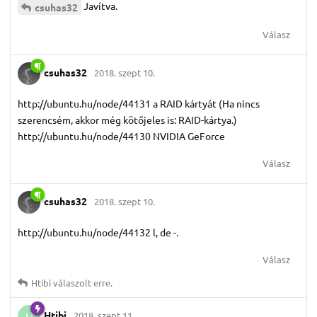
Javítva.
csuhas32
Válasz
csuhas32
2018. szept 10.
http://ubuntu.hu/node/44131 a RAID kártyát (Ha nincs
szerencsém, akkor még kötőjeles is: RAID-kártya.)
http://ubuntu.hu/node/44130 NVIDIA GeForce
Válasz
csuhas32
2018. szept 10.
http://ubuntu.hu/node/44132 l, de -.
Válasz
Htibi
válaszolt erre.
Htibi
2018. szept 11.
H