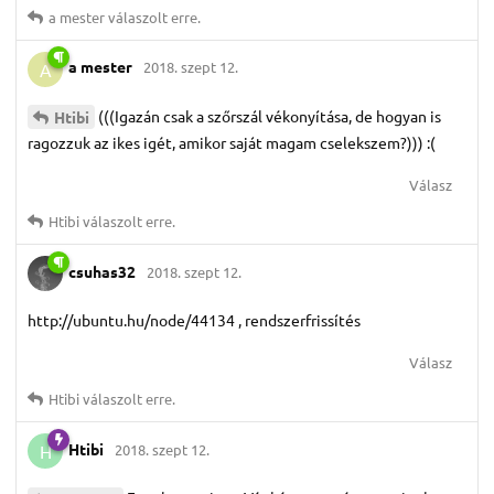
a mester
válaszolt erre.
a mester
2018. szept 12.
A
(((Igazán csak a szőrszál vékonyítása, de hogyan is
Htibi
ragozzuk az ikes igét, amikor saját magam cselekszem?))) :(
Válasz
Htibi
válaszolt erre.
csuhas32
2018. szept 12.
http://ubuntu.hu/node/44134 , rendszerfrissítés
Válasz
Htibi
válaszolt erre.
Htibi
2018. szept 12.
H