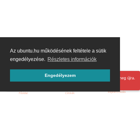
Az ubuntu.hu működésének feltétele a sütik
engedélyezése.
Részletes információk
Engedélyezem
Hoppá! Valami hiba történt. Frissítse az oldalt és próbálja meg újra.
Bejelentkezés
Főoldal
Címkék