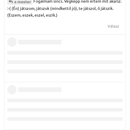
Fogalmam sincs. Végképp nem értem mit akarsz.
a mester
:-( (Én) játszom, játszok (mindkettő jó), te játszol, ő játszik.
(Eszem, eszek, eszel, eszik.)
Válasz