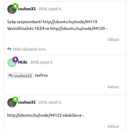
csuhas32
2018. szept 4.
Szép szeptembert! http://ubuntu.hu/node/44119
Verziófrissítés 18.04-re http://ubuntu.hu/node/44120 -.
Válasz
Htibi
válaszolt erre.
Htibi
2018. szept 4.
H
Javítva.
csuhas32
Válasz
csuhas32
2018. szept 4.
http://ubuntu.hu/node/44122 vásárlás+a -.
Válasz