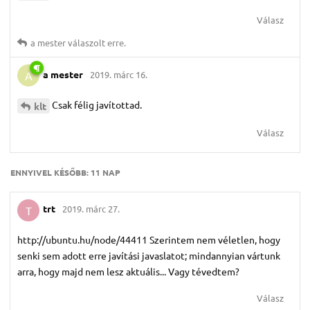
Válasz
a mester
válaszolt erre.
a mester
2019. márc 16.
A
Csak félig javítottad.
klt
Válasz
ENNYIVEL KÉSŐBB:
11 NAP
trt
2019. márc 27.
T
http://ubuntu.hu/node/44411 Szerintem nem véletlen, hogy
senki sem adott erre javítási javaslatot; mindannyian vártunk
arra, hogy majd nem lesz aktuális... Vagy tévedtem?
Válasz