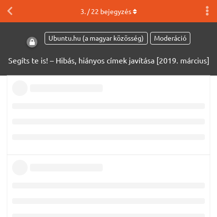
3
. /
22
bejegyzés
Ubuntu.hu (a magyar közösség)
Moderáció
Segíts te is! – Hibás, hiányos címek javítása [2019. március]