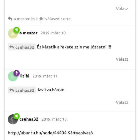
Válasz
a mester
és
Htibi
válaszolt erre.
a mester
2019. márc 10.
A
És kéretik a fekete szín mellőztetni !!!
csuhas32
Válasz
Htibi
2019. márc 11.
H
Javítva három.
csuhas32
Válasz
csuhas32
2019. márc 15.
http://ubuntu.hu/node/44404 Kártyaolvasó