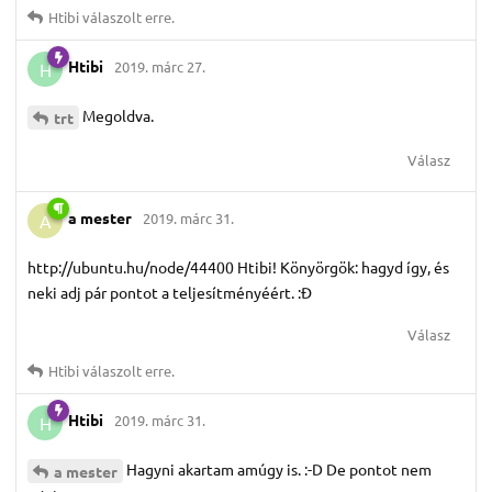
Htibi
válaszolt erre.
Htibi
2019. márc 27.
H
Megoldva.
trt
Válasz
a mester
2019. márc 31.
A
http://ubuntu.hu/node/44400 Htibi! Könyörgök: hagyd így, és
neki adj pár pontot a teljesítményéért. :Đ
Válasz
Htibi
válaszolt erre.
Htibi
2019. márc 31.
H
Hagyni akartam amúgy is. :-D De pontot nem
a mester