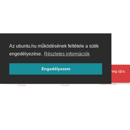
Az ubuntu.hu működésének feltétele a sütik
engedélyezése.
Részletes információk
Engedélyezem
Hoppá! Valami hiba történt. Frissítse az oldalt és próbálja meg újra.
Bejelentkezés
Főoldal
Címkék