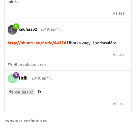
adok.
Válasz
csuhas32
2019. ápr 1.
http://ubuntu.hu/node/44394
Uborka vagy Uborkasaláta
Válasz
Htibi
válaszolt erre.
Htibi
2019. ápr 1.
H
:-D
csuhas32
Válasz
ENNYIVEL KÉSŐBB:
3 ÉV