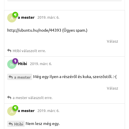
a mester
2019. márc 6.
A
http://ubuntu.hu/node/44393 (Ügyes spam.)
Válasz
Htibi
válaszolt erre.
Htibi
2019. márc 6.
H
Még egy ilyen a részéről és kuka, szerzőstől. :-(
a mester
Válasz
a mester
válaszolt erre.
a mester
2019. márc 6.
A
Nem lesz még egy.
Htibi