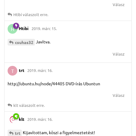
Válasz
Htibi
válaszolt erre.
Htibi
2019. márc 15.
H
Javítva.
csuhas32
Válasz
trt
2019. márc 16.
T
http://ubuntu.hu/node/44405 DVD-írás Ubuntun
Válasz
klt
válaszolt erre.
klt
2019. márc 16.
Kijavítottam, köszi a figyelmeztetést!
trt