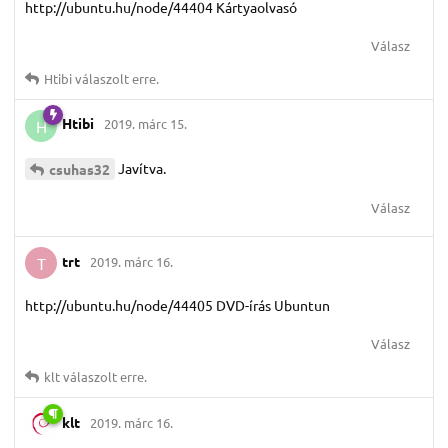
http://ubuntu.hu/node/44404 Kártyaolvasó
Válasz
Htibi
válaszolt erre.
Htibi
2019. márc 15.
H
Javítva.
csuhas32
Válasz
trt
2019. márc 16.
T
http://ubuntu.hu/node/44405 DVD-írás Ubuntun
Válasz
klt
válaszolt erre.
klt
2019. márc 16.