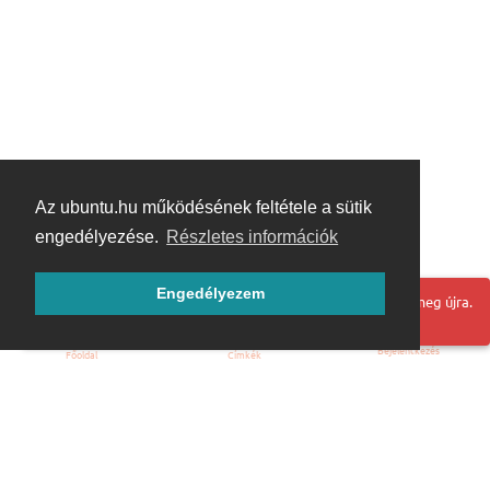
Az ubuntu.hu működésének feltétele a sütik
engedélyezése.
Részletes információk
Engedélyezem
Hoppá! Valami hiba történt. Frissítse az oldalt és próbálja meg újra.
Bejelentkezés
Főoldal
Címkék