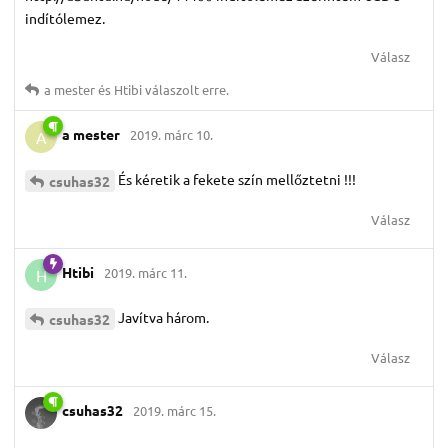
indítólemez.
Válasz
a mester
és
Htibi
válaszolt erre.
a mester
2019. márc 10.
A
És kéretik a fekete szín mellőztetni !!!
csuhas32
Válasz
Htibi
2019. márc 11.
H
Javítva három.
csuhas32
Válasz
csuhas32
2019. márc 15.