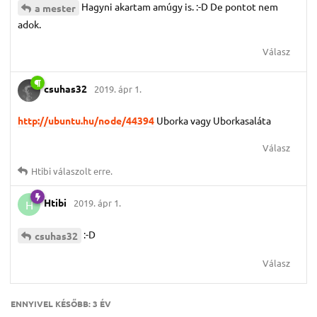
Hagyni akartam amúgy is. :-D De pontot nem
a mester
adok.
Válasz
csuhas32
2019. ápr 1.
http://ubuntu.hu/node/44394
Uborka vagy Uborkasaláta
Válasz
Htibi
válaszolt erre.
Htibi
2019. ápr 1.
H
:-D
csuhas32
Válasz
ENNYIVEL KÉSŐBB:
3 ÉV