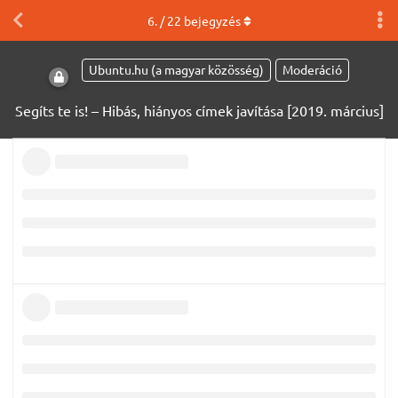
6
. /
22
bejegyzés
Ubuntu.hu (a magyar közösség)
Moderáció
Segíts te is! – Hibás, hiányos címek javítása [2019. március]