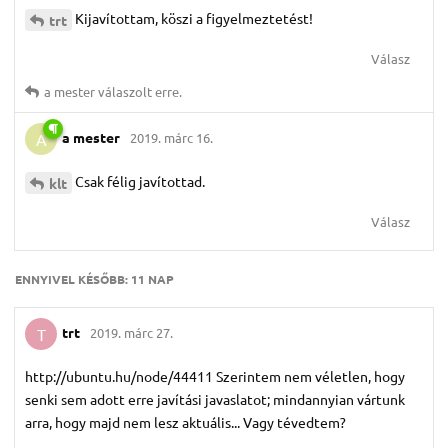
Kijavítottam, köszi a figyelmeztetést!
trt
Válasz
a mester
válaszolt erre.
a mester
2019. márc 16.
A
Csak félig javítottad.
klt
Válasz
ENNYIVEL KÉSŐBB:
11 NAP
trt
2019. márc 27.
T
http://ubuntu.hu/node/44411 Szerintem nem véletlen, hogy
senki sem adott erre javítási javaslatot; mindannyian vártunk
arra, hogy majd nem lesz aktuális... Vagy tévedtem?