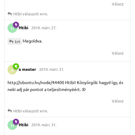
Válasz
Htibi
válaszolt erre.
Htibi
2019. márc 27.
H
Megoldva.
trt
Válasz
a mester
2019. márc 31.
A
http://ubuntu.hu/node/44400 Htibi! Könyörgök: hagyd így, és
neki adj pár pontot a teljesítményéért. :Đ
Válasz
Htibi
válaszolt erre.
Htibi
2019. márc 31.
H