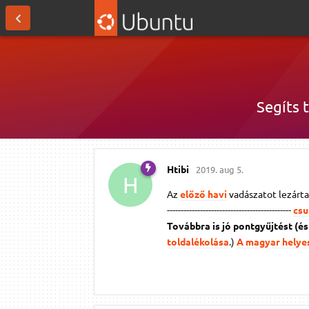
Segíts t
Htibi
2019. aug 5.
H
Az
előző havi
vadászatot lezárta
---------------------------------------------
csu
Továbbra is jó pontgyűjtést (é
toldalékolása
.)
A magyar helyes