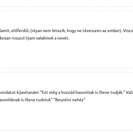
alamit, előferdül, (olyan nem létezik, hogy ne tévesszen az ember). Visz
osan rosszul írjam valakinek a nevét.
ondatot kijavítanám: "Ezt még a hozzád hasonlóak is illene tudják." Va
sonlóknak is illene tudniuk" "Beszélni nehéz"