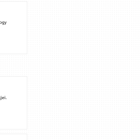
hogy
jei.