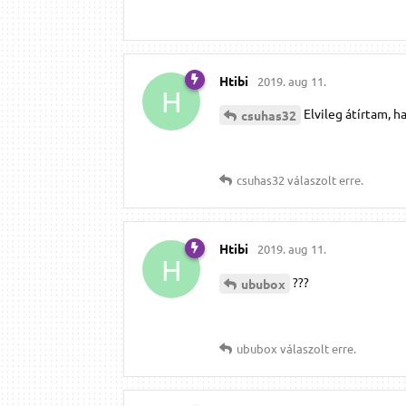
Htibi
2019. aug 11.
H
Elvileg átírtam, h
csuhas32
csuhas32
válaszolt erre.
Htibi
2019. aug 11.
H
???
ububox
ububox
válaszolt erre.