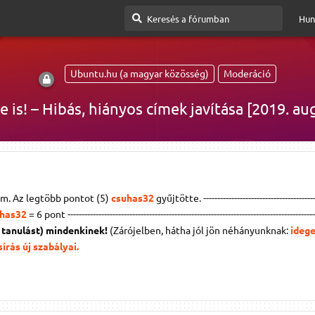
Hun
Ubuntu.hu (a magyar közösség)
Moderáció
e is! – Hibás, hiányos címek javítása [2019. a
m. Az legtöbb pontot (5)
csuhas32
gyűjtötte. -----------------------------------------
has32
= 6 pont
----------------------------------------------------------------------------------------
s tanulást) mindenkinek!
(Zárójelben, hátha jól jön néhányunknak:
ideg
írás új szabályai.