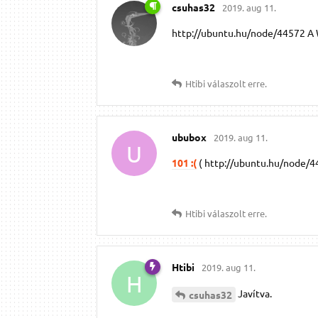
csuhas32
2019. aug 11.
http://ubuntu.hu/node/44572 A 
Htibi
válaszolt erre.
ububox
2019. aug 11.
U
101 :(
( http://ubuntu.hu/node/4
Htibi
válaszolt erre.
Htibi
2019. aug 11.
H
Javítva.
csuhas32