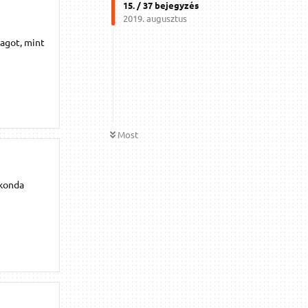
15
. /
37
bejegyzés
2019. augusztus
agot, mint
Most
akonda