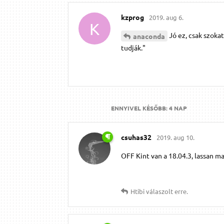
kzprog
2019. aug 6.
K
Jó ez, csak szoka
anaconda
tudják."
ENNYIVEL KÉSŐBB:
4 NAP
csuhas32
2019. aug 10.
OFF Kint van a 18.04.3, lassan maj
Htibi
válaszolt erre.