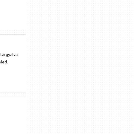
itárgyalva
eled.