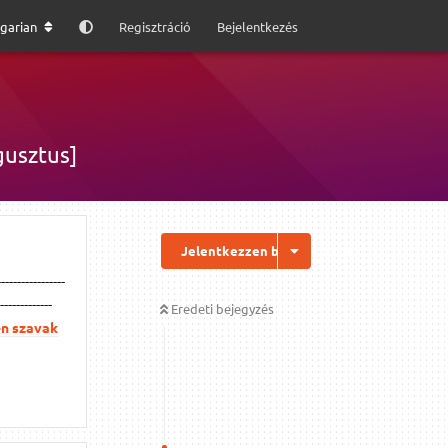
garian
Regisztráció
Bejelentkezés
ugusztus]
Jelentkezzen be a válaszhoz
---------------
-------------
Eredeti bejegyzés
en szavak