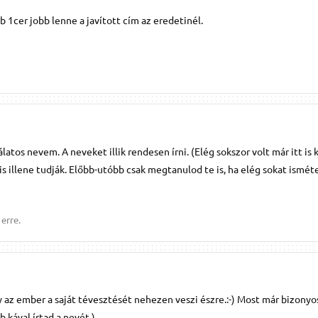
b 1cer jobb lenne a javított cím az eredetinél.
álatos nevem. A neveket illik rendesen írni. (Elég sokszor volt már itt is 
s illene tudják. Előbb-utóbb csak megtanulod te is, ha elég sokat ismét
erre.
az ember a saját tévesztését nehezen veszi észre.:-) Most már bizonyo
b kával írtad a nevét.)