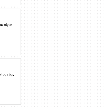
ont olyan
lahogy úgy