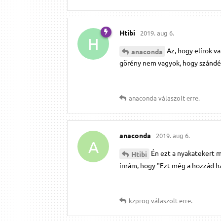
Htibi
2019. aug 6.
H
Az, hogy elírok v
anaconda
görény nem vagyok, hogy szándék
anaconda
válaszolt erre.
anaconda
2019. aug 6.
A
Én ezt a nyakatekert m
Htibi
írnám, hogy "Ezt még a hozzád ha
kzprog
válaszolt erre.