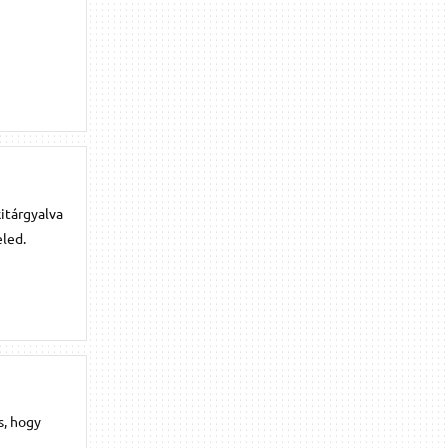
kitárgyalva
eled.
s, hogy