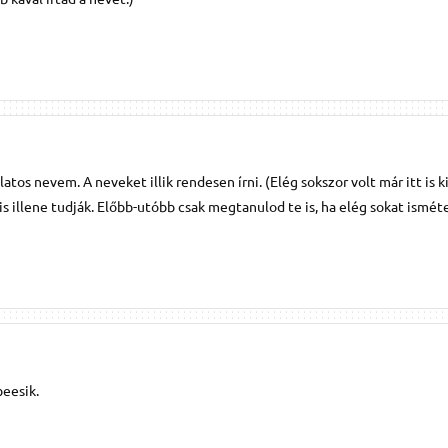
atos nevem. A neveket illik rendesen írni. (Elég sokszor volt már itt is k
s illene tudják. Előbb-utóbb csak megtanulod te is, ha elég sokat ismét
beesik.