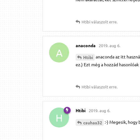
Htibi
válaszolt erre.
anaconda
2019. aug 6.
A
anaconda az itt használ
Htibi
ez.) Ezt még a hozzád hasonlóak i
Htibi
válaszolt erre.
Htibi
2019. aug 6.
H
:-) Megesik, hogy 
csuhas32