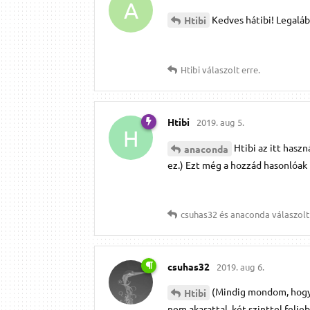
A
Kedves hátibi! Legaláb
Htibi
Htibi
válaszolt erre.
Htibi
2019. aug 5.
H
Htibi az itt haszn
anaconda
ez.) Ezt még a hozzád hasonlóak i
csuhas32
és
anaconda
válaszolt 
csuhas32
2019. aug 6.
(Mindig mondom, hogy 
Htibi
nem akarattal, két szinttel feljeb