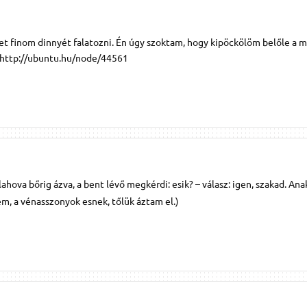
 finom dinnyét falatozni. Én úgy szoktam, hogy kipöckölöm belőle a m
. http://ubuntu.hu/node/44561
ahova bőrig ázva, a bent lévő megkérdi: esik? – válasz: igen, szakad. An
nem, a vénasszonyok esnek, tőlük áztam el.)