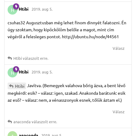
Htibi
2019. aug 5.
H
csuhas32 Augusztusban még lehet finom dinnyét falatozni. Én
úgy szoktam, hogy kipöckölöm belőle a magot, mint cím
végéről a felesleges pontot. http://ubuntu.hu/node/44561
Válasz
Htibi
válaszolt erre.
Htibi
2019. aug 5.
H
Javítva. (Bemegyek valahova bőrig ázva, a bent lévő
Htibi
megkérdi: esik? – válasz: igen, szakad. Anakonda barátunk: esik
az eső? – válasz: nem, a vénasszonyok esnek, tőlük áztam el.)
Válasz
anaconda
válaszolt erre.
anaconda
2019. aug 5.
A