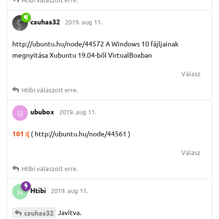
csuhas32
2019. aug 11.
http://ubuntu.hu/node/44572 A Windows 10 fájljainak
megnyitása Xubuntu 19.04-ből VirtualBoxban
Válasz
Htibi
válaszolt erre.
ububox
2019. aug 11.
U
101 :(
( http://ubuntu.hu/node/44561 )
Válasz
Htibi
válaszolt erre.
Htibi
2019. aug 11.
H
Javítva.
csuhas32