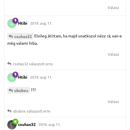
Válasz
Htibi
2019. aug 11.
H
Elvileg átírtam, ha majd unatkozol nézz rá, van-e
csuhas32
még valami hiba.
Válasz
csuhas32
válaszolt erre.
Htibi
2019. aug 11.
H
???
ububox
Válasz
ububox
válaszolt erre.
csuhas32
2019. aug 11.