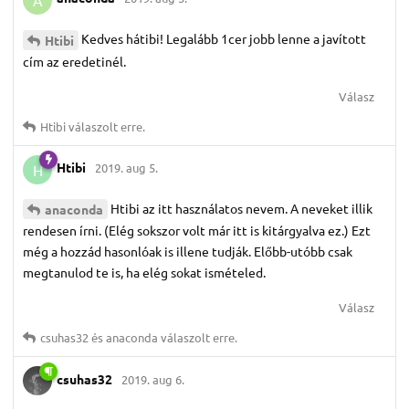
Kedves hátibi! Legalább 1cer jobb lenne a javított
Htibi
cím az eredetinél.
Válasz
Htibi
válaszolt erre.
Htibi
2019. aug 5.
H
Htibi az itt használatos nevem. A neveket illik
anaconda
rendesen írni. (Elég sokszor volt már itt is kitárgyalva ez.) Ezt
még a hozzád hasonlóak is illene tudják. Előbb-utóbb csak
megtanulod te is, ha elég sokat ismételed.
Válasz
csuhas32
és
anaconda
válaszolt erre.
csuhas32
2019. aug 6.