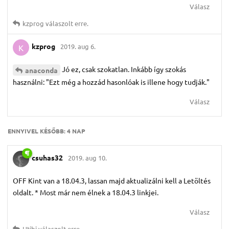
Válasz
kzprog
válaszolt erre.
kzprog
2019. aug 6.
K
Jó ez, csak szokatlan. Inkább így szokás
anaconda
használni: "Ezt még a hozzád hasonlóak is illene hogy tudják."
Válasz
ENNYIVEL KÉSŐBB:
4 NAP
csuhas32
2019. aug 10.
OFF Kint van a 18.04.3, lassan majd aktualizálni kell a Letöltés
oldalt. * Most már nem élnek a 18.04.3 linkjei.
Válasz
Htibi
válaszolt erre.