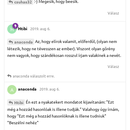
:-) Megesik, hogy beesik.
csuhas32
Válasz
Htibi
2019. aug 6.
H
Az, hogy elírok valamit, előferdül, (olyan nem
anaconda
létezik, hogy ne tévesszen az ember). Viszont olyan görény
nem vagyok, hogy szándékosan rosszul írjam valakinek a nevét.
Válasz
anaconda
válaszolt erre.
anaconda
2019. aug 6.
A
Én ezt a nyakatekert mondatot kijavítanám: "Ezt
Htibi
még a hozzád hasonlóak is illene tudják." Valahogy úgy írnám,
hogy "Ezt még a hozzád hasonlóknak is illene tudniuk"
"Beszélni nehéz"