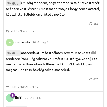
(Mindig mondom, hogy az ember a saját tévesztését
Htibi
nehezen veszi észre.:-) Most már bizonyos, hogy nem akarattal,
két szinttel feljebb kával írtad a nevét.)
Válasz
Htibi
válaszolt erre.
anaconda
2019. aug 6.
A
anaconda az itt használatos nevem. A neveket illik
Htibi
rendesen írni. (Elég sokszor volt már itt is kitárgyalva ez.) Ezt
még a hozzád hasonlóak is illene tudják. Előbb-utóbb csak
megtanulod te is, ha elég sokat ismételed.
Válasz
Htibi
válaszolt erre.
Htibi
2019. aug 6.
H