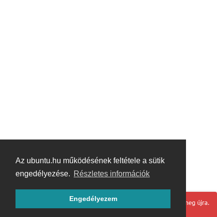
Az ubuntu.hu működésének feltétele a sütik
engedélyezése.
Részletes információk
Engedélyezem
Hoppá! Valami hiba történt. Frissítse az oldalt és próbálja meg újra.