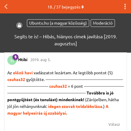
18
. /
37
bejegyzés
Ubuntu.hu (a magyar közösség)
Moderáció
Segíts te is! – Hibás, hiányos címek javítása [2019.
augusztus]
Htibi
2019. aug 5.
H
Az
előző havi
vadászatot lezártam. Az legtöbb pontot (5)
csuhas32
gyűjtötte. ------------------------------------------------------------------
-----------------------------------
csuhas32
= 6 pont
----------------------------------
-------------------------------------------------------------------
Továbbra is jó
pontgyűjtést (és tanulást) mindenkinek!
(Zárójelben, hátha
jól jön néhányunknak:
idegen szavak toldalékolása
.)
A
magyar helyesírás új szabályai.
Válasz