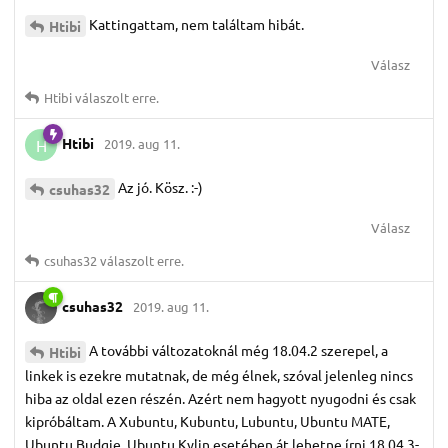
Kattingattam, nem találtam hibát.
Htibi
Válasz
Htibi
válaszolt erre.
Htibi
2019. aug 11.
H
Az jó. Kösz. :-)
csuhas32
Válasz
csuhas32
válaszolt erre.
csuhas32
2019. aug 11.
A további változatoknál még 18.04.2 szerepel, a
Htibi
linkek is ezekre mutatnak, de még élnek, szóval jelenleg nincs
hiba az oldal ezen részén. Azért nem hagyott nyugodni és csak
kipróbáltam. A Xubuntu, Kubuntu, Lubuntu, Ubuntu MATE,
Ubuntu Budgie, Ubuntu Kylin esetében át lehetne írni 18.04.3-