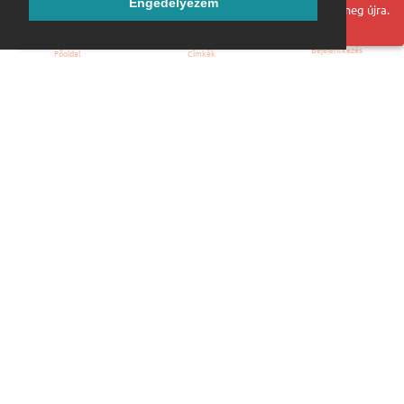
Engedélyezem
Hoppá! Valami hiba történt. Frissítse az oldalt és próbálja meg újra.
Bejelentkezés
Főoldal
Címkék
Kezdőoldal
Blog
ÁSZF
Szabályzat
Kapcsolat
ubuntu.hu :: Magyar Ubuntu Közösség
© 2007 – 2026
Önkéntes segítők:
Megtekintés
Webmester: