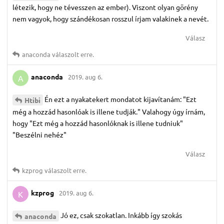
létezik, hogy ne tévesszen az ember). Viszont olyan görény
nem vagyok, hogy szándékosan rosszul írjam valakinek a nevét.
Válasz
anaconda
válaszolt erre.
anaconda
2019. aug 6.
A
Én ezt a nyakatekert mondatot kijavítanám: "Ezt
Htibi
még a hozzád hasonlóak is illene tudják." Valahogy úgy írnám,
hogy "Ezt még a hozzád hasonlóknak is illene tudniuk"
"Beszélni nehéz"
Válasz
kzprog
válaszolt erre.
kzprog
2019. aug 6.
K
Jó ez, csak szokatlan. Inkább így szokás
anaconda