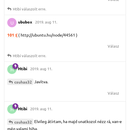
Htibi
válaszolt erre.
ububox
2019. aug 11.
U
101 :(
( http://ubuntu.hu/node/44561 )
Válasz
Htibi
válaszolt erre.
Htibi
2019. aug 11.
H
Javítva.
csuhas32
Válasz
Htibi
2019. aug 11.
H
Elvileg átírtam, ha majd unatkozol nézz rá, van-e
csuhas32
még valami hiba.