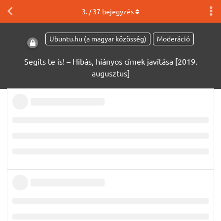
3
. /
37
bejegyzés
Ubuntu.hu (a magyar közösség)
Moderáció
Segíts te is! – Hibás, hiányos címek javítása [2019.
augusztus]