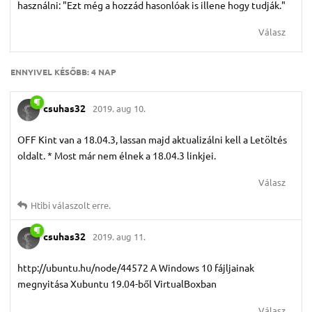
használni: "Ezt még a hozzád hasonlóak is illene hogy tudják."
Válasz
ENNYIVEL KÉSŐBB:
4 NAP
csuhas32
2019. aug 10.
OFF Kint van a 18.04.3, lassan majd aktualizálni kell a Letöltés
oldalt. * Most már nem élnek a 18.04.3 linkjei.
Válasz
Htibi
válaszolt erre.
csuhas32
2019. aug 11.
http://ubuntu.hu/node/44572 A Windows 10 fájljainak
megnyitása Xubuntu 19.04-ből VirtualBoxban
Válasz