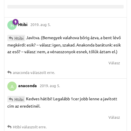
Htibi
2019. aug 5.
H
Javítva. (Bemegyek valahova bőrig ázva, a bent lévő
Htibi
megkérdi: esik? – válasz: igen, szakad. Anakonda barátunk: esik
az eső? – válasz: nem, a vénasszonyok esnek, tőlük áztam el.)
Válasz
anaconda
válaszolt erre.
anaconda
2019. aug 5.
A
Kedves hátibi! Legalább 1cer jobb lenne a javított
Htibi
cím az eredetinél.
Válasz
Htibi
válaszolt erre.