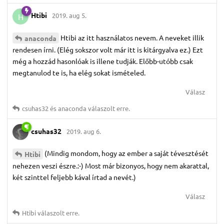
Htibi
2019. aug 5.
H
Htibi az itt használatos nevem. A neveket illik
anaconda
rendesen írni. (Elég sokszor volt már itt is kitárgyalva ez.) Ezt
még a hozzád hasonlóak is illene tudják. Előbb-utóbb csak
megtanulod te is, ha elég sokat ismételed.
Válasz
csuhas32
és
anaconda
válaszolt erre.
csuhas32
2019. aug 6.
(Mindig mondom, hogy az ember a saját tévesztését
Htibi
nehezen veszi észre.:-) Most már bizonyos, hogy nem akarattal,
két szinttel feljebb kával írtad a nevét.)
Válasz
Htibi
válaszolt erre.