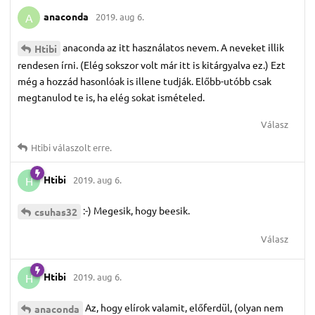
anaconda
2019. aug 6.
A
anaconda az itt használatos nevem. A neveket illik
Htibi
rendesen írni. (Elég sokszor volt már itt is kitárgyalva ez.) Ezt
még a hozzád hasonlóak is illene tudják. Előbb-utóbb csak
megtanulod te is, ha elég sokat ismételed.
Válasz
Htibi
válaszolt erre.
Htibi
2019. aug 6.
H
:-) Megesik, hogy beesik.
csuhas32
Válasz
Htibi
2019. aug 6.
H
Az, hogy elírok valamit, előferdül, (olyan nem
anaconda