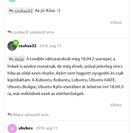
Az jó. Kösz. :-)
csuhas32
Válasz
csuhas32
válaszolt erre.
csuhas32
2019. aug 11.
A további változatoknál még 18.04.2 szerepel, a
Htibi
linkek is ezekre mutatnak, de még élnek, szóval jelenleg nincs
hiba az oldal ezen részén. Azért nem hagyott nyugodni és csak
kipróbáltam. A Xubuntu, Kubuntu, Lubuntu, Ubuntu MATE,
Ubuntu Budgie, Ubuntu Kylin esetében át lehetne írni 18.04.3-
ra, már működnek ezek az elérhetőségek.
Válasz
Phace
válaszolt erre.
ububox
2019. aug 11.
U