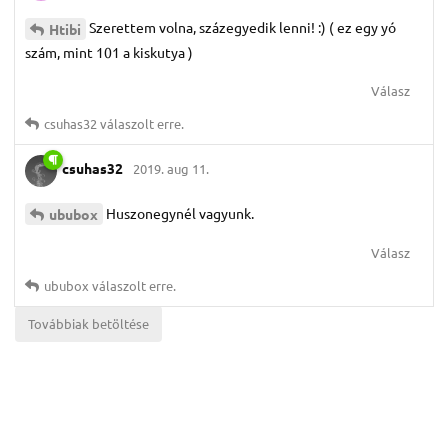
Szerettem volna, százegyedik lenni! :) ( ez egy yó
Htibi
szám, mint 101 a kiskutya )
Válasz
csuhas32
válaszolt erre.
csuhas32
2019. aug 11.
Huszonegynél vagyunk.
ububox
Válasz
ububox
válaszolt erre.
Továbbiak betöltése