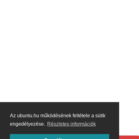
Az ubuntu.hu működésének feltétele a sütik
engedélyezése.
Részletes információk