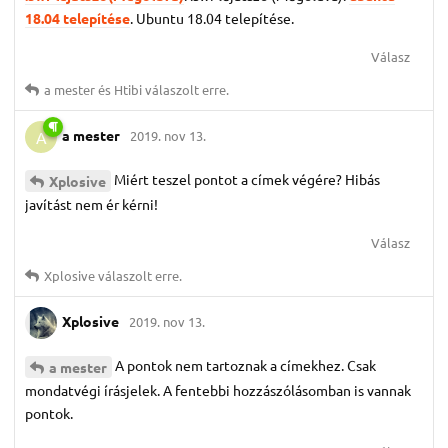
18.04 telepítése
. Ubuntu 18.04 telepítése.
Válasz
a mester
és
Htibi
válaszolt erre.
a mester
2019. nov 13.
A
Miért teszel pontot a címek végére? Hibás
Xplosive
javítást nem ér kérni!
Válasz
Xplosive
válaszolt erre.
Xplosive
2019. nov 13.
A pontok nem tartoznak a címekhez. Csak
a mester
mondatvégi írásjelek. A fentebbi hozzászólásomban is vannak
pontok.