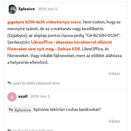
Xplosive
2019. nov 5.
gigabyte b250-ds3h videokártya csere
. Nem tudom, hogy ez
mennyire számít, de ez a márkanév nagy kezdőbetűs
(Gigabyte), az alaplap pontos típusa pedig "GA-B250M-DS3H".
Szerkesztés:
Libreoffice - ékezetes karakterrel ellátott
filneveket nem nyit meg. - Debian KDE
. LibreOffice, és
fileneveket. Vagy inkább fájlneveket, mert az előbbit aláhúzza
a helyesírás-ellenőrző.
Válasz
aaa0
és
Htibi
válaszolt erre.
aaa0
2019. nov 5.
A
Xplosive lekörözi csuhas barátunkat?
Xplosive
Válasz
csuhas32
válaszolt erre.