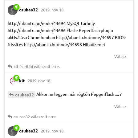
csuhas32
2019. nov 18.
http://ubuntu.hu/node/44694 MySQL tárhely
http://ubuntu.hu/node/44696 Flash- Peperflash plugin
aktiválása Chromiumban http://ubuntu.hu/node/44697 BIOS-
frissítés http://ubuntu.hu/node/44698 Hibaüzenet
Válasz
klt
és
Htibi
válaszolt erre.
klt
2019. nov 18.
Akkor ne legyen már rögtön Pepperflash .... ?
csuhas32
Válasz
csuhas32
válaszolt erre.
csuhas32
2019. nov 18.