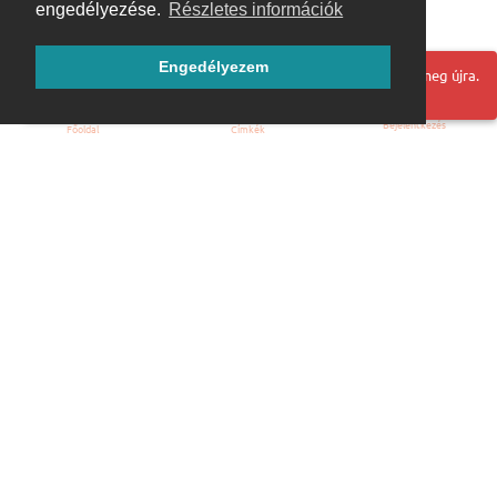
engedélyezése.
Részletes információk
Engedélyezem
Hoppá! Valami hiba történt. Frissítse az oldalt és próbálja meg újra.
Bejelentkezés
Főoldal
Címkék
Kezdőoldal
Blog
ÁSZF
Szabályzat
Kapcsolat
ubuntu.hu :: Magyar Ubuntu Közösség
© 2007 – 2026
Önkéntes segítők: