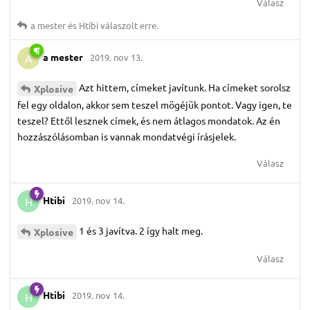
Válasz
a mester
és
Htibi
válaszolt erre.
a mester
2019. nov 13.
A
Azt hittem, címeket javítunk. Ha címeket sorolsz
Xplosive
fel egy oldalon, akkor sem teszel mögéjük pontot. Vagy igen, te
teszel? Ettől lesznek címek, és nem átlagos mondatok. Az én
hozzászólásomban is vannak mondatvégi írásjelek.
Válasz
Htibi
2019. nov 14.
H
1 és 3 javítva. 2 így halt meg.
Xplosive
Válasz
Htibi
2019. nov 14.
H