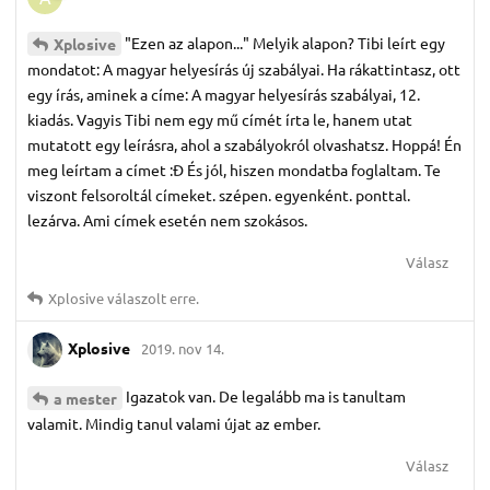
"Ezen az alapon..." Melyik alapon? Tibi leírt egy
Xplosive
mondatot: A magyar helyesírás új szabályai. Ha rákattintasz, ott
egy írás, aminek a címe: A magyar helyesírás szabályai, 12.
kiadás. Vagyis Tibi nem egy mű címét írta le, hanem utat
mutatott egy leírásra, ahol a szabályokról olvashatsz. Hoppá! Én
meg leírtam a címet :Đ És jól, hiszen mondatba foglaltam. Te
viszont felsoroltál címeket. szépen. egyenként. ponttal.
lezárva. Ami címek esetén nem szokásos.
Válasz
Xplosive
válaszolt erre.
Xplosive
2019. nov 14.
Igazatok van. De legalább ma is tanultam
a mester
valamit. Mindig tanul valami újat az ember.
Válasz