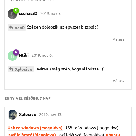
csuhas32
2019. nov 5.
Szépen dolgozik, az egyszer biztos! :-)
aaa0
Válasz
Htibi
2019. nov 6.
H
Javítva. (még szép, hogy aláhúzza :-))
Xplosive
Válasz
ENNYIVEL KÉSŐBB:
7 NAP
Xplosive
2019. nov 13.
Usb re windows (megoldva)
. USB-re Windows (megoldva).
.swf lejátszó(Megoldva)
. .swf lejátszó (Megoldva).
ubuntu