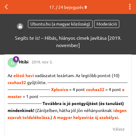
17
. /
24
bejegyzés
Ubuntu.hu (a magyar közösség)
Moderáció
Segíts te is! – Hibás, hiányos címek javítása [2019.
november]
Htibi
2019. nov 3.
H
Az
előző havi
vadászatot lezártam. Az legtöbb pontot (10)
csuhas32
gyűjtötte. ------------------------------------------------------------------
-----------------------------------
Xplosive
= 4 pont
csuhas32
= 4 pont
a
mester
= 1 pont
-------------------------------------------------------------------------
----------------------------
Továbbra is jó pontgyűjtést (és tanulást)
mindenkinek!
(Zárójelben, hátha jól jön néhányunknak:
idegen
szavak toldalékolása
.)
A magyar helyesírás új szabályai.
Válasz