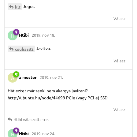
Jogos.
klt
Válasz
Htibi
2019. nov 18.
H
Javítva.
csuhas32
Válasz
a mester
2019. nov 21.
A
Hát eztet már senki nem akargya javítani?
http://ubuntu.hu/node/44699 PCIe (vagy PCI-e) SSD
Válasz
Htibi
válaszolt erre.
Htibi
2019. nov 24.
H