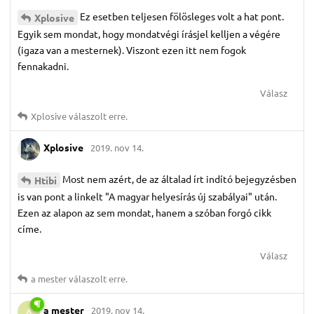
Ez esetben teljesen fölösleges volt a hat pont.
Xplosive
Egyik sem mondat, hogy mondatvégi írásjel kelljen a végére
(igaza van a mesternek). Viszont ezen itt nem fogok
fennakadni.
Válasz
Xplosive
válaszolt erre.
Xplosive
2019. nov 14.
Most nem azért, de az általad írt indító bejegyzésben
Htibi
is van pont a linkelt "A magyar helyesírás új szabályai" után.
Ezen az alapon az sem mondat, hanem a szóban forgó cikk
címe.
Válasz
a mester
válaszolt erre.
a mester
2019. nov 14.
A