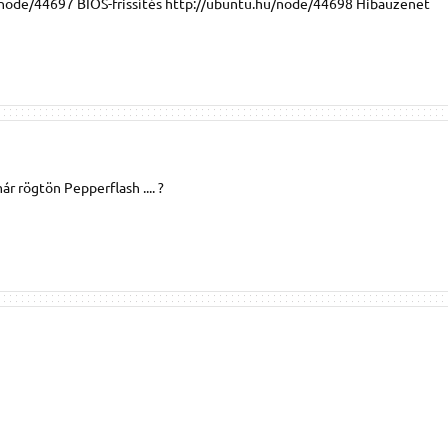
ode/44697 BIOS-frissítés http://ubuntu.hu/node/44698 Hibaüzenet
r rögtön Pepperflash .... ?