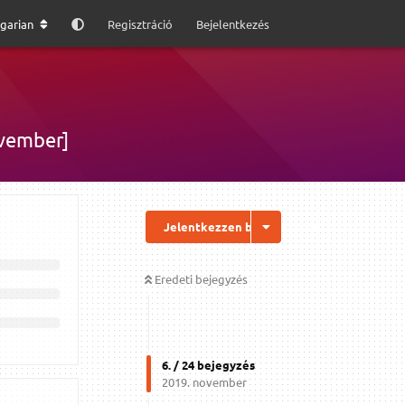
garian
Regisztráció
Bejelentkezés
ovember]
Jelentkezzen be a válaszhoz
Eredeti bejegyzés
6
. /
24
bejegyzés
2019. november