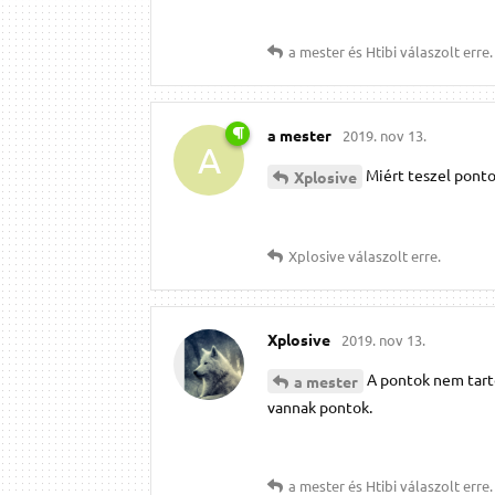
a mester
és
Htibi
válaszolt erre.
a mester
2019. nov 13.
A
Miért teszel ponto
Xplosive
Xplosive
válaszolt erre.
Xplosive
2019. nov 13.
A pontok nem tart
a mester
vannak pontok.
a mester
és
Htibi
válaszolt erre.