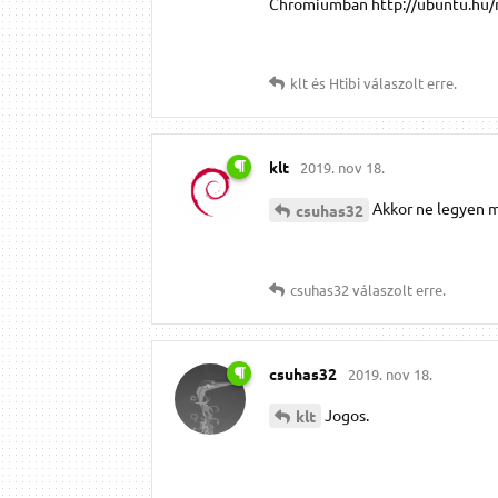
Chromiumban http://ubuntu.hu/n
klt
és
Htibi
válaszolt erre.
klt
2019. nov 18.
Akkor ne legyen má
csuhas32
csuhas32
válaszolt erre.
csuhas32
2019. nov 18.
Jogos.
klt