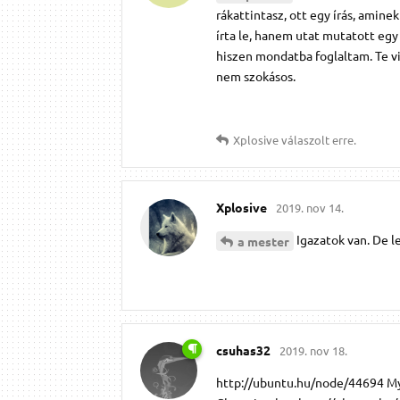
rákattintasz, ott egy írás, amine
írta le, hanem utat mutatott egy 
hiszen mondatba foglaltam. Te vi
nem szokásos.
Xplosive
válaszolt erre.
Xplosive
2019. nov 14.
Igazatok van. De l
a mester
csuhas32
2019. nov 18.
http://ubuntu.hu/node/44694 MyS