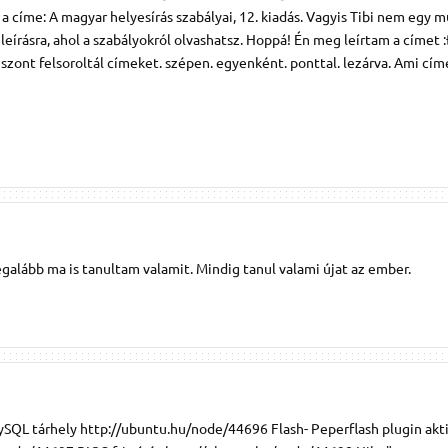
k a címe: A magyar helyesírás szabályai, 12. kiadás. Vagyis Tibi nem egy 
leírásra, ahol a szabályokról olvashatsz. Hoppá! Én meg leírtam a címet :Đ
szont felsoroltál címeket. szépen. egyenként. ponttal. lezárva. Ami cí
egalább ma is tanultam valamit. Mindig tanul valami újat az ember.
QL tárhely http://ubuntu.hu/node/44696 Flash- Peperflash plugin akti