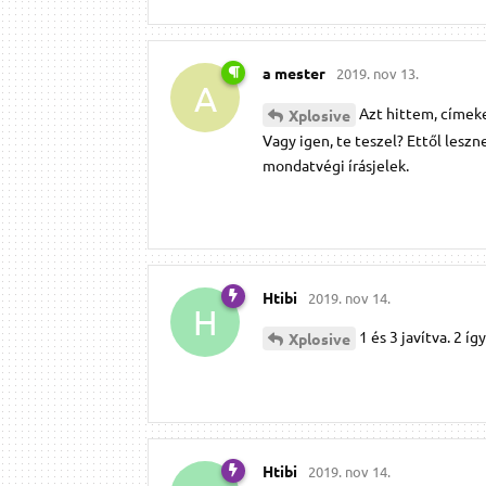
a mester
2019. nov 13.
A
Azt hittem, címeke
Xplosive
Vagy igen, te teszel? Ettől les
mondatvégi írásjelek.
Htibi
2019. nov 14.
H
1 és 3 javítva. 2 íg
Xplosive
Htibi
2019. nov 14.