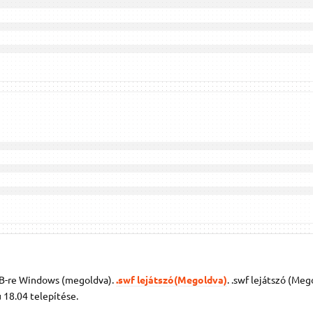
SB-re Windows (megoldva).
.swf lejátszó(Megoldva)
. .swf lejátszó (Meg
 18.04 telepítése.