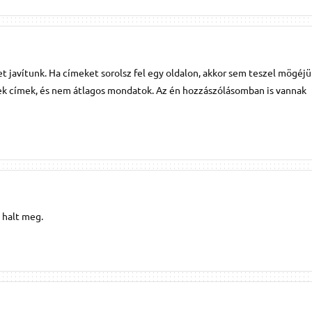
t javítunk. Ha címeket sorolsz fel egy oldalon, akkor sem teszel mögéjü
znek címek, és nem átlagos mondatok. Az én hozzászólásomban is vannak
y halt meg.