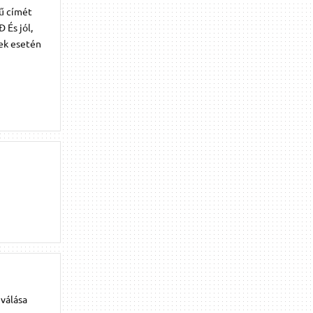
mű címét
 És jól,
mek esetén
válása