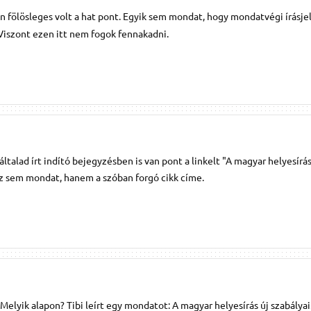
n fölösleges volt a hat pont. Egyik sem mondat, hogy mondatvégi írásjel
Viszont ezen itt nem fogok fennakadni.
ltalad írt indító bejegyzésben is van pont a linkelt "A magyar helyesírás
az sem mondat, hanem a szóban forgó cikk címe.
 Melyik alapon? Tibi leírt egy mondatot: A magyar helyesírás új szabályai