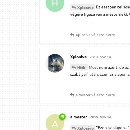
H
Ez esetben teljese
Xplosive
végére (igaza van a mesternek). 
Xplosive
válaszolt erre.
Xplosive
2019. nov 14.
Most nem azért, de az á
Htibi
szabályai" után. Ezen az alapon 
a mester
válaszolt erre.
a mester
2019. nov 14.
A
"Ezen az alapon..."
Xplosive