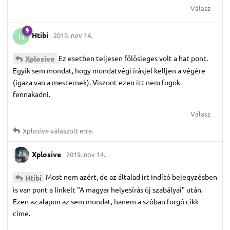
Válasz
Htibi
2019. nov 14.
H
Ez esetben teljesen fölösleges volt a hat pont.
Xplosive
Egyik sem mondat, hogy mondatvégi írásjel kelljen a végére
(igaza van a mesternek). Viszont ezen itt nem fogok
fennakadni.
Válasz
Xplosive
válaszolt erre.
Xplosive
2019. nov 14.
Most nem azért, de az általad írt indító bejegyzésben
Htibi
is van pont a linkelt "A magyar helyesírás új szabályai" után.
Ezen az alapon az sem mondat, hanem a szóban forgó cikk
címe.