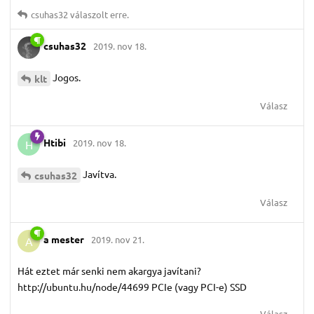
csuhas32
válaszolt erre.
csuhas32
2019. nov 18.
Jogos.
klt
Válasz
Htibi
2019. nov 18.
H
Javítva.
csuhas32
Válasz
a mester
2019. nov 21.
A
Hát eztet már senki nem akargya javítani?
http://ubuntu.hu/node/44699 PCIe (vagy PCI-e) SSD
Válasz