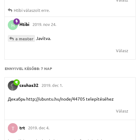
Htibi
válaszolt erre.
Htibi
2019. nov 24.
H
Javítva.
a mester
Válasz
ENNYIVEL KÉSŐBB:
7 NAP
csuhas32
2019. dec 1.
Декабрь http://ubuntu.hu/node/44705 telepítéséhez
Válasz
trt
2019. dec 4.
T