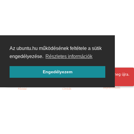
Az ubuntu.hu működésének feltétele a sütik
engedélyezése.
Részletes információk
Engedélyezem
Hoppá! Valami hiba történt. Frissítse az oldalt és próbálja meg újra.
Bejelentkezés
Főoldal
Címkék