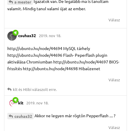
Igazatok van. De legalább ma is tanultam
a mester
valamit. Mindig tanul valami újat az ember.
Válasz
csuhas32
2019. nov 18.
http://ubuntu.hu/node/44694 MySQL tárhely
http://ubuntu.hu/node/44696 Flash- Peperflash plugin
aktiválása Chromiumban http://ubuntu.hu/node/44697 BIOS-
frissítés http://ubuntu.hu/node/44698 Hibaüzenet
Válasz
klt
és
Htibi
válaszolt erre.
klt
2019. nov 18.
Akkor ne legyen már rögtön Pepperflash .... ?
csuhas32
Válasz