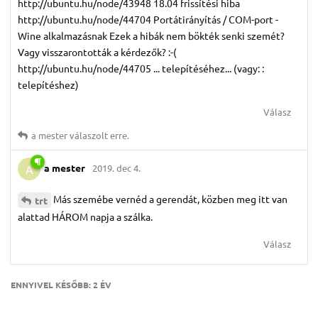
http://ubuntu.hu/node/43948 18.04 frissítési hiba
http://ubuntu.hu/node/44704 Portátirányítás / COM-port -
Wine alkalmazásnak Ezek a hibák nem bökték senki szemét?
Vagy visszarontották a kérdezők? :-(
http://ubuntu.hu/node/44705 ... telepítéséhez... (vagy: :
telepítéshez)
Válasz
a mester
válaszolt erre.
a mester
2019. dec 4.
A
Más szemébe vernéd a gerendát, közben meg itt van
trt
alattad HÁROM napja a szálka.
Válasz
ENNYIVEL KÉSŐBB:
2 ÉV