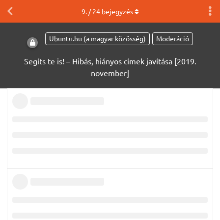
9
. /
24
bejegyzés
Ubuntu.hu (a magyar közösség)
Moderáció
Segíts te is! – Hibás, hiányos címek javítása [2019.
november]