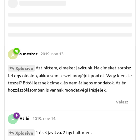
a mester
2019. nov 13.
A
Azt hittem, címeket javítunk. Ha címeket sorolsz
Xplosive
fel egy oldalon, akkor sem teszel mögéjük pontot. Vagy igen, te
teszel? Ettől lesznek címek, és nem átlagos mondatok. Az én
hozzászólásomban is vannak mondatvégi írásjelek.
Válasz
Htibi
2019. nov 14.
H
1 és 3 javítva. 2 így halt meg.
Xplosive