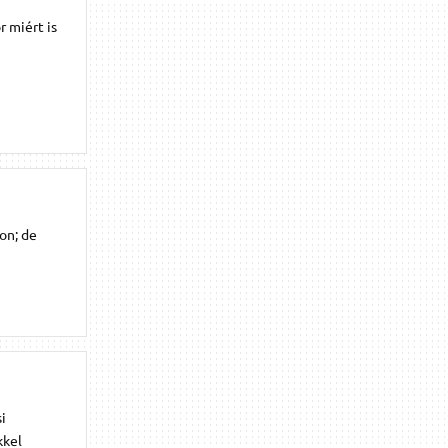
 miért is
on; de
i
kkel