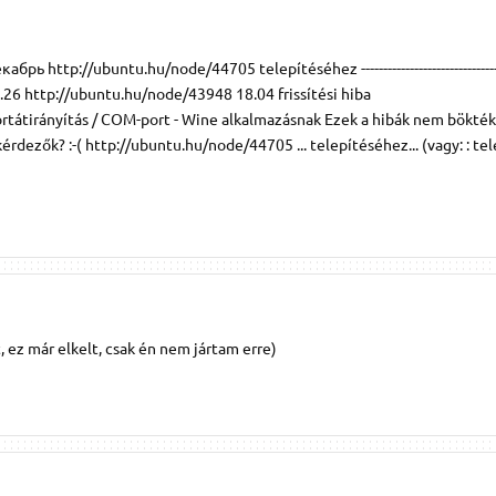
 http://ubuntu.hu/node/44705 telepítéséhez -----------------------------------
 – ma, 13.26 http://ubuntu.hu/node/43948 18.04 frissítési hiba
tátirányítás / COM-port - Wine alkalmazásnak Ezek a hibák nem bökték
rdezők? :-( http://ubuntu.hu/node/44705 ... telepítéséhez... (vagy: : te
t, ez már elkelt, csak én nem jártam erre)