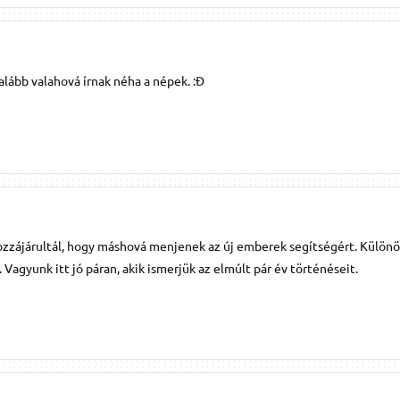
alább valahová írnak néha a népek. :Đ
zzájárultál, hogy máshová menjenek az új emberek segítségért. Külön
 Vagyunk itt jó páran, akik ismerjük az elmúlt pár év történéseit.