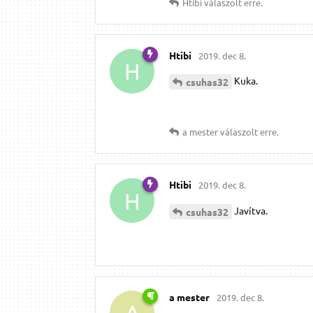
Htibi
válaszolt erre.
Htibi
2019. dec 8.
H
Kuka.
csuhas32
a mester
válaszolt erre.
Htibi
2019. dec 8.
H
Javítva.
csuhas32
a mester
2019. dec 8.
A