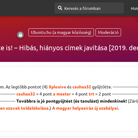
Hun
Ubuntu.hu (a magyar közösség)
Moderáció
te is! – Hibás, hiányos címek javítása [2019. d
m. Az legtöbb pontot (4)
Xplosive
és
csuhas32
gyűjtötte. ----------------------
--------------
csuhas32
= 4 pont
a mester
= 4 pont
trt
= 2 pont
---------------------
--------------
Továbbra is jó pontgyűjtést (és tanulást) mindenkinek!
(Záró
en szavak toldalékolása
.)
A magyar helyesírás új szabályai.