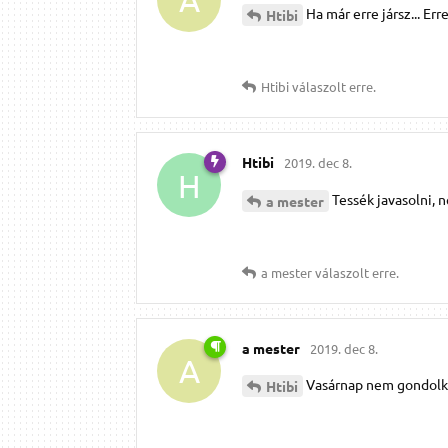
Ha már erre jársz... E
Htibi
Htibi
válaszolt erre.
Htibi
2019. dec 8.
H
Tessék javasolni, 
a mester
a mester
válaszolt erre.
a mester
2019. dec 8.
A
Vasárnap nem gondolkoz
Htibi