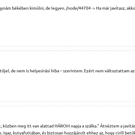
ynám békében kimúlni, de legyen. /node/44704 -> Ha már javítasz, akkor
őjel, de nem is helyesírási hiba – szerintem. Ezért nem változtattam az
 közben meg itt van alattad HÁROM napja a szálka." Átnéztem a javítás
 Igaz, kutyafuttában, és biztosan hozzájárult ehhez az, hogy cirill betű