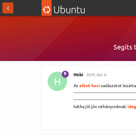
Segíts 
Htibi
2019. dec 4.
H
Az
előző havi
vadászatot lezárta
--------------------------------------------------
--------------------------------------------------
hátha jól jön néhányunknak:
ideg