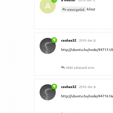
A
kössz
emergelek
csuhas32
2019. dec 8.
http://ubuntu.hu/node/44713 U
Htibi
válaszolt erre.
csuhas32
2019. dec 8.
http://ubuntu.hu/node/44716 Nem 