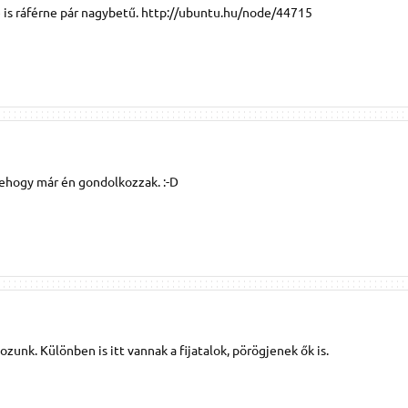
rre is ráférne pár nagybetű. http://ubuntu.hu/node/44715
nehogy már én gondolkozzak. :-D
unk. Különben is itt vannak a fijatalok, pörögjenek ők is.