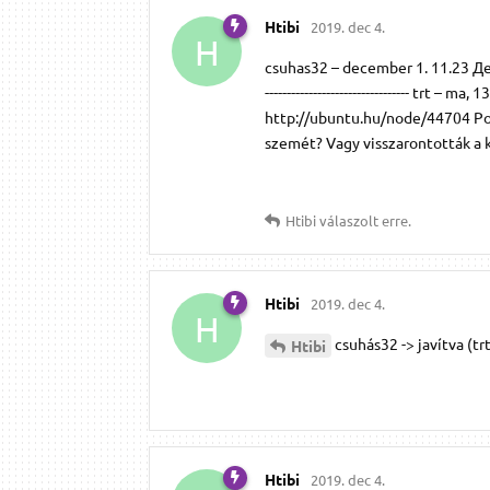
Htibi
2019. dec 4.
H
csuhas32 – december 1. 11.23 Декабрь
--------------------------------- trt
http://ubuntu.hu/node/44704 Por
szemét? Vagy visszarontották a ké
Htibi
válaszolt erre.
Htibi
2019. dec 4.
H
csuhás32 -> javítva (tr
Htibi
Htibi
2019. dec 4.