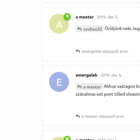
a mester
2019. dec 5.
A
Örüljünk neki, leg
csuhas32
emergelek
válaszolt erre.
emergelek
2019. dec 5.
E
Ahhoz vastagon ho
a mester
szánalmas ezt pont tőled olvasni.
a mester
válaszolt erre.
a mester
2019. dec 5.