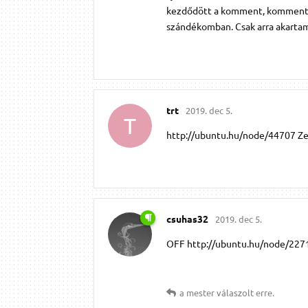
kezdődött a komment, kommentát
szándékomban. Csak arra akartam 
trt
2019. dec 5.
T
http://ubuntu.hu/node/44707 Zen
csuhas32
2019. dec 5.
OFF http://ubuntu.hu/node/227
a mester
válaszolt erre.