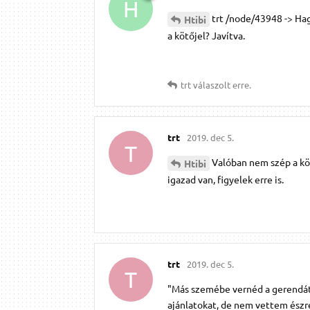
H
trt /node/43948 -> Hag
Htibi
a kötőjel? Javítva.
trt
válaszolt erre.
trt
2019. dec 5.
T
Valóban nem szép a köt
Htibi
igazad van, figyelek erre is.
trt
2019. dec 5.
T
"Más szemébe vernéd a gerendát,
ajánlatokat, de nem vettem észre.