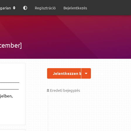
garian
Regisztráció
Bejelentkezés
ecember]
Jelentkezzen be a válaszhoz
---------------
----------------
Eredeti bejegyzés
jelben,