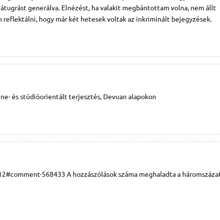
ugrást generálva. Elnézést, ha valakit megbántottam volna, nem állt
reflektálni, hogy már két hetesek voltak az inkriminált bejegyzések.
e- és stúdióorientált terjesztés, Devuan alapokon
12#comment-568433 A hozzászólások száma meghaladta a háromszázat