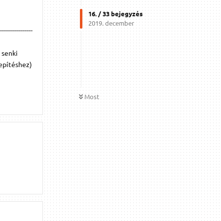
16
. /
33
bejegyzés
2019. december
------------
 senki
lepítéshez)
Most