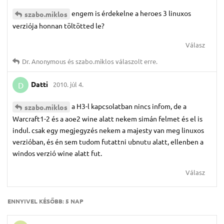
engem is érdekelne a heroes 3 linuxos
szabo.​miklos
verziója honnan töltötted le?
Válasz
Dr.​ Anonymous
és
szabo.​miklos
válaszolt erre.
Datti
2010. júl 4.
D
a H3-l kapcsolatban nincs infom, de a
szabo.​miklos
Warcraft1-2 és a aoe2 wine alatt nekem simán felmet és el is
indul. csak egy megjegyzés nekem a majesty van meg linuxos
verzióban, és én sem tudom futattni ubnutu alatt, ellenben a
windos verzió wine alatt fut.
Válasz
ENNYIVEL KÉSŐBB:
5 NAP