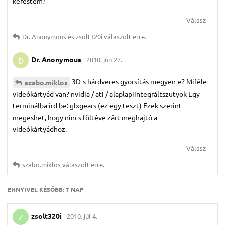
kerestem?
Válasz
Dr.​ Anonymous
és
zsolt320i
válaszolt erre.
Dr.​ Anonymous
2010. jún 27.
D
3D-s hárdveres gyorsítás megyen-e? Miféle
szabo.​miklos
videókártyád van? nvidia / ati / alaplapiintegráltszutyok Egy
terminálba írd be: glxgears (ez egy teszt) Ezek szerint
megeshet, hogy nincs föltéve zárt meghajtó a
videókártyádhoz.
Válasz
szabo.​miklos
válaszolt erre.
ENNYIVEL KÉSŐBB:
7 NAP
zsolt320i
2010. júl 4.
Z