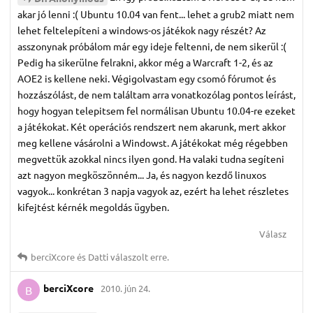
akar jó lenni :( Ubuntu 10.04 van fent... lehet a grub2 miatt nem
lehet feltelepíteni a windows-os játékok nagy részét? Az
asszonynak próbálom már egy ideje feltenni, de nem sikerül :(
Pedig ha sikerülne felrakni, akkor még a Warcraft 1-2, és az
AOE2 is kellene neki. Végigolvastam egy csomó fórumot és
hozzászólást, de nem találtam arra vonatkozólag pontos leírást,
hogy hogyan telepitsem fel normálisan Ubuntu 10.04-re ezeket
a játékokat. Két operációs rendszert nem akarunk, mert akkor
meg kellene vásárolni a Windowst. A játékokat még régebben
megvettük azokkal nincs ilyen gond. Ha valaki tudna segíteni
azt nagyon megköszönném... Ja, és nagyon kezdő linuxos
vagyok... konkrétan 3 napja vagyok az, ezért ha lehet részletes
kifejtést kérnék megoldás ügyben.
Válasz
berciXcore
és
Datti
válaszolt erre.
berciXcore
2010. jún 24.
B