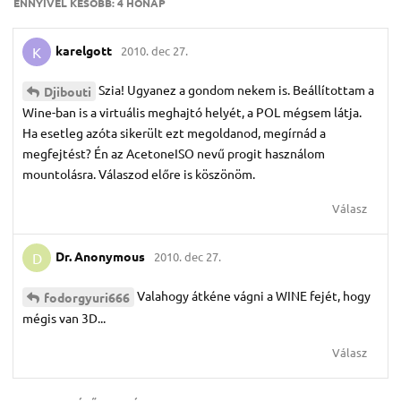
ENNYIVEL KÉSŐBB:
4 HÓNAP
karelgott
2010. dec 27.
K
Szia! Ugyanez a gondom nekem is. Beállítottam a
Djibouti
Wine-ban is a virtuális meghajtó helyét, a POL mégsem látja.
Ha esetleg azóta sikerült ezt megoldanod, megírnád a
megfejtést? Én az AcetoneISO nevű progit használom
mountolásra. Válaszod előre is köszönöm.
Válasz
Dr.​ Anonymous
2010. dec 27.
D
Valahogy átkéne vágni a WINE fejét, hogy
fodorgyuri666
mégis van 3D...
Válasz