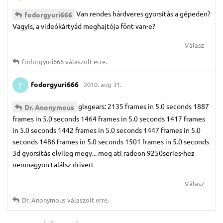
Van rendes hárdveres gyorsítás a gépeden?
fodorgyuri666
Vagyis, a videókártyád meghajtója fönt van-e?
Válasz
fodorgyuri666
válaszolt erre.
fodorgyuri666
2010. aug 31.
F
glxgears: 2135 frames in 5.0 seconds 1887
Dr.​ Anonymous
frames in 5.0 seconds 1464 frames in 5.0 seconds 1417 frames
in 5.0 seconds 1442 frames in 5.0 seconds 1447 frames in 5.0
seconds 1486 frames in 5.0 seconds 1501 frames in 5.0 seconds
3d gyorsítás elvileg megy... meg ati radeon 9250series-hez
nemnagyon találsz drivert
Válasz
Dr.​ Anonymous
válaszolt erre.