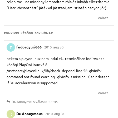
telepitve... na mindegy lemondtam róla és inkább elkezdtem a
"Harc Wesnothért" játékkal játszani, ami szintén nagyon jó :)
Válasz
ENNYIVEL KÉSŐBB:
EGY HÓNAP
fodorgyuri666
2010. aug 30.
F
nekem a playonlinux nem indul el... terminálban indítva ezt
köhögi PlayOnLinux v3.8
/usr/share/playonlinux/lib/check_depend: line 56: glxinfo:
command not found Warning : glxinfo is missing ! Can't detect
if 3D acceleration is supported
Válasz
Dr.​ Anonymous
válaszolt erre.
Dr.​ Anonymous
2010. aug 31.
D