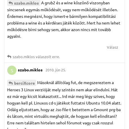
A grub2 és a wine köszönő viszonyban
szabo.​miklos
sincsenek egymás működését, vagy nem-működését illetően.
Érdemes megnézni, hogy ismert-e bármilyen kompatibilitási
probléma a wine és a kérdéses játék között. Mert ha nem lehet
működésre bírni sehogy sem, akkor azon nincs mit tovább
agyalni.
Válasz
szabo.​miklos
válaszolt erre.
szabo.​miklos
2010. jún 25.
S
Másoknál állítólag fut, de megszereztem a
berciXcore
Heroes 3 Linux verzióját mely szintén nem akar elindulni. Hát
ez már egy kicsit kiakasztott... Ird már meg légy szives, hogy
hogyan kell pl. Linuxos cd-s játékot futtatni Ubuntu 10.04 alatt.
Odáig eljutottam, hogy az .iso file-t betettem a Gmount prg-ba
és látom, mint virtuális meghajtót, de hogyan kell elinditani?
Erre nem találtam hirtelen sehol fórumot vagy csak rosszul