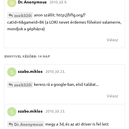
Dr.​ Anonymous
2010. júl 9.
D
anon szállít: http://liflg.org/?
zsolt320i
catid=6&gameid=86 (a LOKI nevet érdemes fölvésni valamerre,
mondjuk a gépházra)
Válasz
ENNYIVEL KÉSŐBB:
14 NAP
szabo.​miklos
2010. júl 23.
S
keress rá a google-ban, első találat...
zsolt320i
Válasz
szabo.​miklos
2010. júl 23.
S
megy a 3d, és az ati driver is fel lett
Dr.​ Anonymous