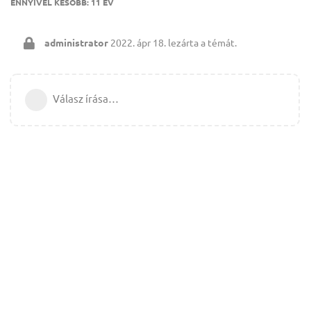
ENNYIVEL KÉSŐBB:
11 ÉV
administrator
2022. ápr 18.
lezárta a témát.
Válasz írása…