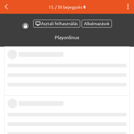
15
. /
30
bejegyzés
Asztali felhasználás
Alkalmazások
Playonlinux