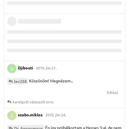
Djibouti
2010. jún 21.
D
Köszönöm! Megnézem...
lev258
Válasz
karelgott
válaszolt erre.
szabo.​miklos
2010. jún 24.
S
Én így próbálkoztam a Heroes 3-al, de nem
Dr.​ Anonymous