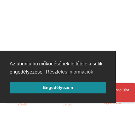
Az ubuntu.hu működésének feltétele a sütik
engedélyezése.
Részletes információk
Engedélyezem
Hoppá! Valami hiba történt. Frissítse az oldalt és próbálja meg újra.
Bejelentkezés
Főoldal
Címkék