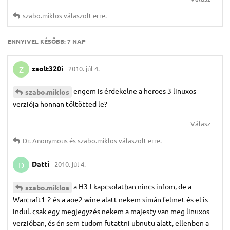
szabo.​miklos
válaszolt erre.
ENNYIVEL KÉSŐBB:
7 NAP
zsolt320i
2010. júl 4.
Z
engem is érdekelne a heroes 3 linuxos
szabo.​miklos
verziója honnan töltötted le?
Válasz
Dr.​ Anonymous
és
szabo.​miklos
válaszolt erre.
Datti
2010. júl 4.
D
a H3-l kapcsolatban nincs infom, de a
szabo.​miklos
Warcraft1-2 és a aoe2 wine alatt nekem simán felmet és el is
indul. csak egy megjegyzés nekem a majesty van meg linuxos
verzióban, és én sem tudom futattni ubnutu alatt, ellenben a