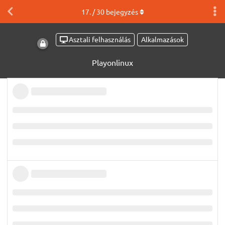
17
. /
30
bejegyzés
Asztali felhasználás
Alkalmazások
Playonlinux