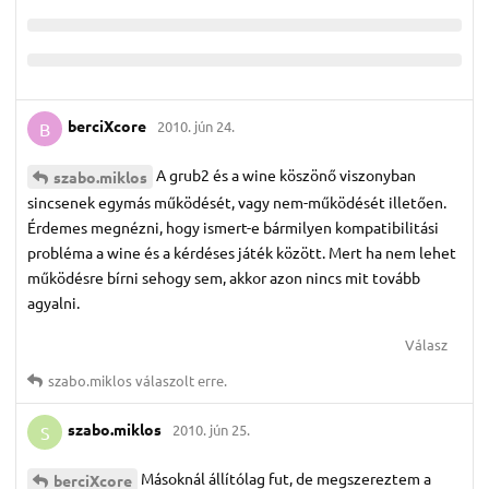
berciXcore
2010. jún 24.
B
A grub2 és a wine köszönő viszonyban
szabo.​miklos
sincsenek egymás működését, vagy nem-működését illetően.
Érdemes megnézni, hogy ismert-e bármilyen kompatibilitási
probléma a wine és a kérdéses játék között. Mert ha nem lehet
működésre bírni sehogy sem, akkor azon nincs mit tovább
agyalni.
Válasz
szabo.​miklos
válaszolt erre.
szabo.​miklos
2010. jún 25.
S
Másoknál állítólag fut, de megszereztem a
berciXcore