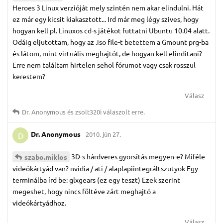
Heroes 3 Linux verzióját mely szintén nem akar elindulni. Hát
ez már egy kicsit kiakasztott... Ird már meg légy szives, hogy
hogyan kell pl. Linuxos cd-s játékot futtatni Ubuntu 10.04 alatt.
Odáig eljutottam, hogy az .iso file-t betettem a Gmount prg-ba
és látom, mint virtuális meghajtót, de hogyan kell elinditani?
Erre nem találtam hirtelen sehol fórumot vagy csak rosszul
kerestem?
Válasz
Dr.​ Anonymous
és
zsolt320i
válaszolt erre.
Dr.​ Anonymous
2010. jún 27.
D
3D-s hárdveres gyorsítás megyen-e? Miféle
szabo.​miklos
videókártyád van? nvidia / ati / alaplapiintegráltszutyok Egy
terminálba írd be: glxgears (ez egy teszt) Ezek szerint
megeshet, hogy nincs föltéve zárt meghajtó a
videókártyádhoz.
Válasz