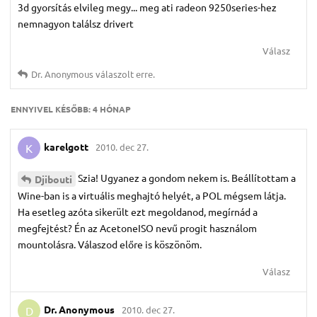
3d gyorsítás elvileg megy... meg ati radeon 9250series-hez
nemnagyon találsz drivert
Válasz
Dr.​ Anonymous
válaszolt erre.
ENNYIVEL KÉSŐBB:
4 HÓNAP
karelgott
2010. dec 27.
K
Szia! Ugyanez a gondom nekem is. Beállítottam a
Djibouti
Wine-ban is a virtuális meghajtó helyét, a POL mégsem látja.
Ha esetleg azóta sikerült ezt megoldanod, megírnád a
megfejtést? Én az AcetoneISO nevű progit használom
mountolásra. Válaszod előre is köszönöm.
Válasz
Dr.​ Anonymous
2010. dec 27.
D