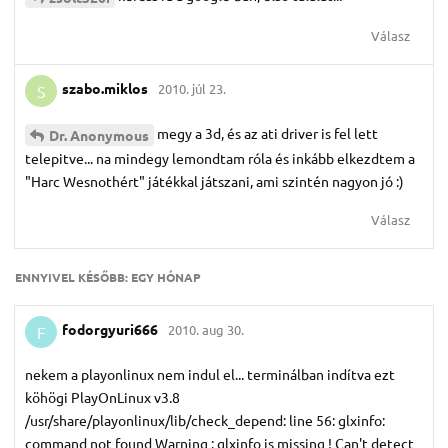
Válasz
szabo.​miklos
2010. júl 23.
S
megy a 3d, és az ati driver is fel lett
Dr.​ Anonymous
telepitve... na mindegy lemondtam róla és inkább elkezdtem a
"Harc Wesnothért" játékkal játszani, ami szintén nagyon jó :)
Válasz
ENNYIVEL KÉSŐBB:
EGY HÓNAP
fodorgyuri666
2010. aug 30.
F
nekem a playonlinux nem indul el... terminálban indítva ezt
köhögi PlayOnLinux v3.8
/usr/share/playonlinux/lib/check_depend: line 56: glxinfo:
command not found Warning : glxinfo is missing ! Can't detect