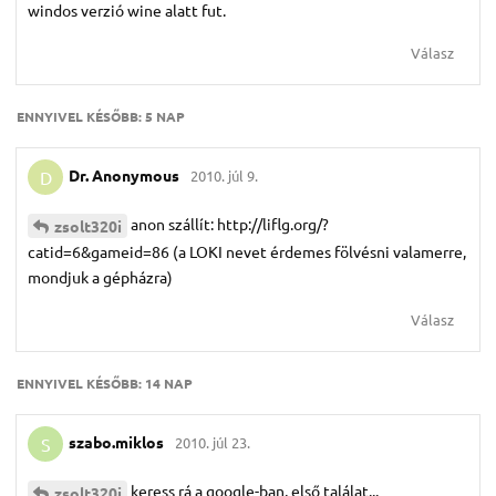
windos verzió wine alatt fut.
Válasz
ENNYIVEL KÉSŐBB:
5 NAP
Dr.​ Anonymous
2010. júl 9.
D
anon szállít: http://liflg.org/?
zsolt320i
catid=6&gameid=86 (a LOKI nevet érdemes fölvésni valamerre,
mondjuk a gépházra)
Válasz
ENNYIVEL KÉSŐBB:
14 NAP
szabo.​miklos
2010. júl 23.
S
keress rá a google-ban, első találat...
zsolt320i