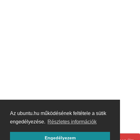
Az ubuntu.hu működésének feltétele a sütik
engedélyezése.
Részletes információk
Engedélyezem