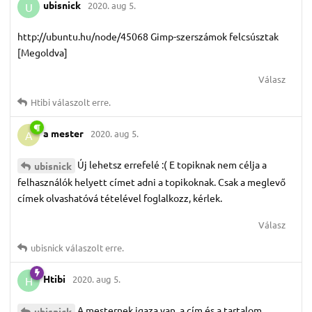
ubisnick
2020. aug 5.
U
http://ubuntu.hu/node/45068 Gimp-szerszámok felcsúsztak
[Megoldva]
Válasz
Htibi
válaszolt erre.
a mester
2020. aug 5.
A
Új lehetsz errefelé :( E topiknak nem célja a
ubisnick
felhasználók helyett címet adni a topikoknak. Csak a meglevő
címek olvashatóvá tételével foglalkozz, kérlek.
Válasz
ubisnick
válaszolt erre.
Htibi
2020. aug 5.
H
A mesternek igaza van, a cím és a tartalom
ubisnick