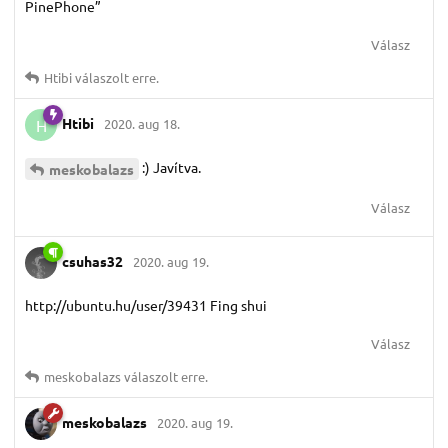
PinePhone”
Válasz
Htibi
válaszolt erre.
Htibi
2020. aug 18.
H
:) Javítva.
meskobalazs
Válasz
csuhas32
2020. aug 19.
http://ubuntu.hu/user/39431 Fing shui
Válasz
meskobalazs
válaszolt erre.
meskobalazs
2020. aug 19.