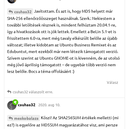
Javítottam. És azt is, hogy MD5 helyett már
csuhas32
SHA-256 ellenőrzőösszeget használnak. Szerk.: Nekiestem a
további letöltések résznek is, mindent felhúztam 20.04.1-re,
így a hivatkozások ott is jók lettek. Emellett a BeLin 5.1-et is
frissítettem 6.0-ra, mert még tavaly elkészült belőle az újabb
változat; illetve kidobtam az Ubuntu Business Remixet és az
Edubuntut, mert ezekből már nem létezik támogatott verzió.
Szívem szerint az Ubuntu GNOME-ot is kivenném, de az utolsó
még jövő áprilisig támogatott – de ugyebár több verzió nem
lesz belőle. Bocs a téma offolásáért :)
Válasz
csuhas32
válaszolt erre.
csuhas32
2020. aug 10.
Köszi! Az SHA256SUM értékek melletti (mi
meskobalazs
ez?) is egyelőre az MD5SUM magyarázatához visz, ami persze