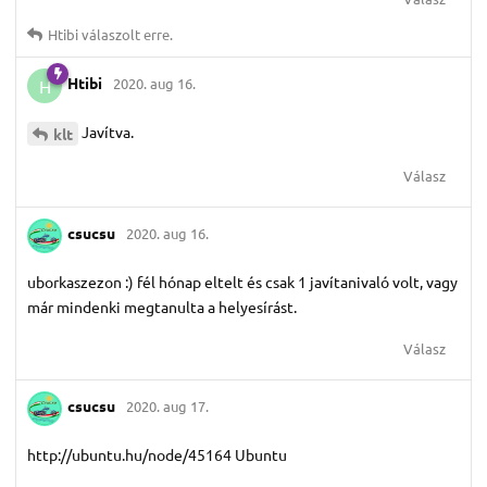
Htibi
válaszolt erre.
Htibi
2020. aug 16.
H
Javítva.
klt
Válasz
csucsu
2020. aug 16.
uborkaszezon :) fél hónap eltelt és csak 1 javítanivaló volt, vagy
már mindenki megtanulta a helyesírást.
Válasz
csucsu
2020. aug 17.
http://ubuntu.hu/node/45164 Ubuntu