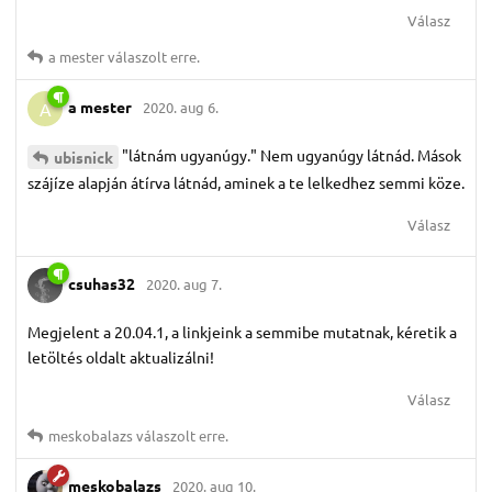
Válasz
a mester
válaszolt erre.
a mester
2020. aug 6.
A
"látnám ugyanúgy." Nem ugyanúgy látnád. Mások
ubisnick
szájíze alapján átírva látnád, aminek a te lelkedhez semmi köze.
Válasz
csuhas32
2020. aug 7.
Megjelent a 20.04.1, a linkjeink a semmibe mutatnak, kéretik a
letöltés oldalt aktualizálni!
Válasz
meskobalazs
válaszolt erre.
meskobalazs
2020. aug 10.