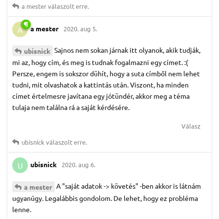
a mester
válaszolt erre.
a mester
2020. aug 5.
A
Sajnos nem sokan járnak itt olyanok, akik tudják,
ubisnick
mi az, hogy cím, és meg is tudnak fogalmazni egy címet. :(
Persze, engem is sokszor dühít, hogy a suta címből nem lehet
tudni, mit olvashatok a kattintás után. Viszont, ha minden
címet értelmesre javítana egy jótündér, akkor meg a téma
tulaja nem találna rá a saját kérdésére.
Válasz
ubisnick
válaszolt erre.
ubisnick
2020. aug 6.
U
A "saját adatok -> követés" -ben akkor is látnám
a mester
ugyanúgy. Legalábbis gondolom. De lehet, hogy ez probléma
lenne.