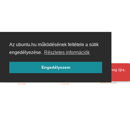
Az ubuntu.hu működésének feltétele a sütik
engedélyezése.
Részletes információk
Engedélyezem
Hoppá! Valami hiba történt. Frissítse az oldalt és próbálja meg újra.
Bejelentkezés
Főoldal
Címkék