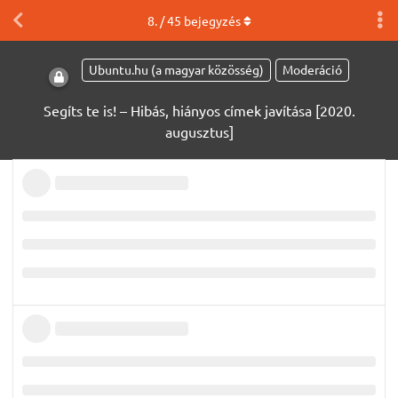
8
. /
45
bejegyzés
Ubuntu.hu (a magyar közösség)
Moderáció
Segíts te is! – Hibás, hiányos címek javítása [2020.
augusztus]