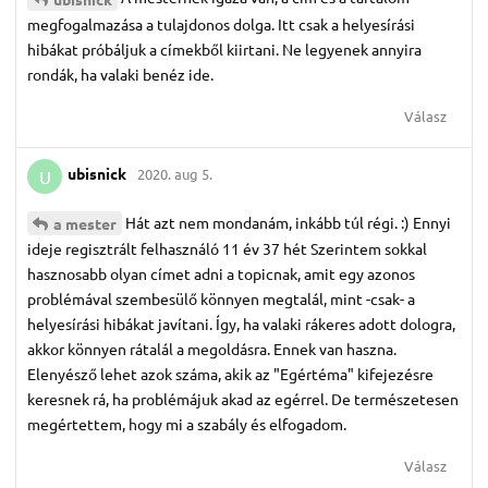
megfogalmazása a tulajdonos dolga. Itt csak a helyesírási
hibákat próbáljuk a címekből kiirtani. Ne legyenek annyira
rondák, ha valaki benéz ide.
Válasz
ubisnick
2020. aug 5.
U
Hát azt nem mondanám, inkább túl régi. :) Ennyi
a mester
ideje regisztrált felhasználó 11 év 37 hét Szerintem sokkal
hasznosabb olyan címet adni a topicnak, amit egy azonos
problémával szembesülő könnyen megtalál, mint -csak- a
helyesírási hibákat javítani. Így, ha valaki rákeres adott dologra,
akkor könnyen rátalál a megoldásra. Ennek van haszna.
Elenyésző lehet azok száma, akik az "Egértéma" kifejezésre
keresnek rá, ha problémájuk akad az egérrel. De természetesen
megértettem, hogy mi a szabály és elfogadom.
Válasz