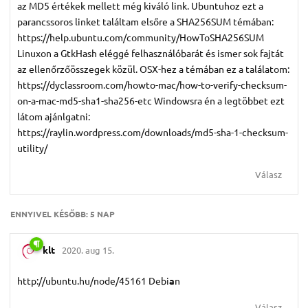
az MD5 értékek mellett még kiváló link. Ubuntuhoz ezt a
parancssoros linket találtam elsőre a SHA256SUM témában:
https://help.ubuntu.com/community/HowToSHA256SUM
Linuxon a GtkHash eléggé felhasználóbarát és ismer sok fajtát
az ellenőrzőösszegek közül. OSX-hez a témában ez a találatom:
https://dyclassroom.com/howto-mac/how-to-verify-checksum-
on-a-mac-md5-sha1-sha256-etc Windowsra én a legtöbbet ezt
látom ajánlgatni:
https://raylin.wordpress.com/downloads/md5-sha-1-checksum-
utility/
Válasz
ENNYIVEL KÉSŐBB:
5 NAP
klt
2020. aug 15.
http://ubuntu.hu/node/45161 Debi
a
n
Válasz