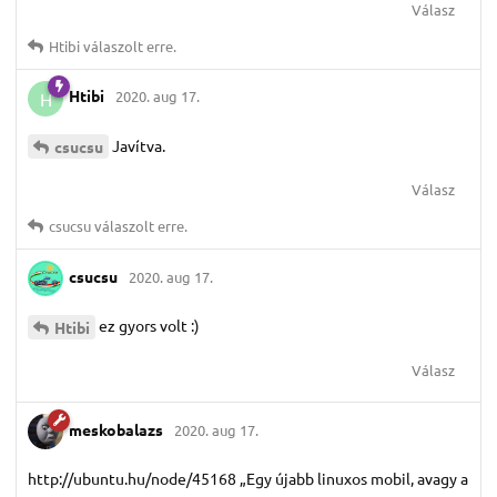
Válasz
Htibi
válaszolt erre.
Htibi
2020. aug 17.
H
Javítva.
csucsu
Válasz
csucsu
válaszolt erre.
csucsu
2020. aug 17.
ez gyors volt :)
Htibi
Válasz
meskobalazs
2020. aug 17.
http://ubuntu.hu/node/45168 „Egy újabb linuxos mobil, avagy a