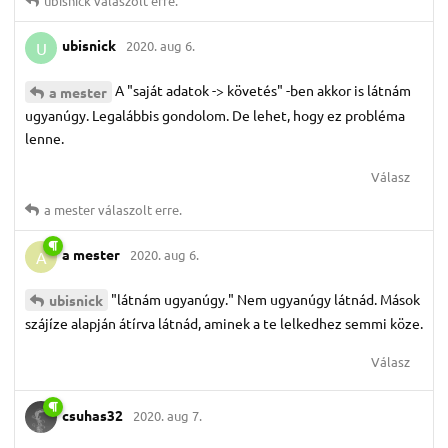
ubisnick
válaszolt erre.
ubisnick
2020. aug 6.
U
A "saját adatok -> követés" -ben akkor is látnám
a mester
ugyanúgy. Legalábbis gondolom. De lehet, hogy ez probléma
lenne.
Válasz
a mester
válaszolt erre.
a mester
2020. aug 6.
A
"látnám ugyanúgy." Nem ugyanúgy látnád. Mások
ubisnick
szájíze alapján átírva látnád, aminek a te lelkedhez semmi köze.
Válasz
csuhas32
2020. aug 7.