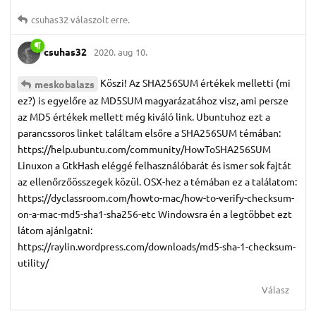
csuhas32
válaszolt erre.
csuhas32
2020. aug 10.
Köszi! Az SHA256SUM értékek melletti (mi
meskobalazs
ez?) is egyelőre az MD5SUM magyarázatához visz, ami persze
az MD5 értékek mellett még kiváló link. Ubuntuhoz ezt a
parancssoros linket találtam elsőre a SHA256SUM témában:
https://help.ubuntu.com/community/HowToSHA256SUM
Linuxon a GtkHash eléggé felhasználóbarát és ismer sok fajtát
az ellenőrzőösszegek közül. OSX-hez a témában ez a találatom:
https://dyclassroom.com/howto-mac/how-to-verify-checksum-
on-a-mac-md5-sha1-sha256-etc Windowsra én a legtöbbet ezt
látom ajánlgatni:
https://raylin.wordpress.com/downloads/md5-sha-1-checksum-
utility/
Válasz