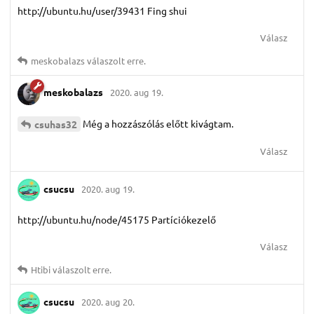
http://ubuntu.hu/user/39431 Fing shui
Válasz
meskobalazs
válaszolt erre.
meskobalazs
2020. aug 19.
Még a hozzászólás előtt kivágtam.
csuhas32
Válasz
csucsu
2020. aug 19.
http://ubuntu.hu/node/45175 Partíciókezelő
Válasz
Htibi
válaszolt erre.
csucsu
2020. aug 20.