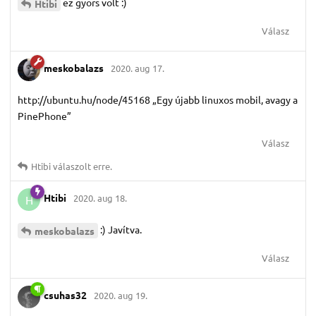
ez gyors volt :)
Htibi
Válasz
meskobalazs
2020. aug 17.
http://ubuntu.hu/node/45168 „Egy újabb linuxos mobil, avagy a
PinePhone”
Válasz
Htibi
válaszolt erre.
Htibi
2020. aug 18.
H
:) Javítva.
meskobalazs
Válasz
csuhas32
2020. aug 19.