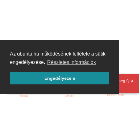
Az ubuntu.hu működésének feltétele a sütik
engedélyezése.
Részletes információk
Engedélyezem
Hoppá! Valami hiba történt. Frissítse az oldalt és próbálja meg újra.
Bejelentkezés
Főoldal
Címkék