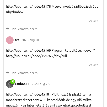
http://ubuntu.hu/node/45178 Magyar nyelvű rádióadások és a
Rhythmbox
Válasz
Htibi
válaszolt erre.
trt
2020. aug 20.
T
http://ubuntu.hu/node/45169 Program telepítése, hogyan?
http://ubuntu.hu/node/45176 >/dev/null
Válasz
Htibi
válaszolt erre.
csuhas32
2020. aug 22.
http://ubuntu.hu/node/45181 Picit hozzá is piszkáltam a
mondatszerkezethez: WiFi kapcsolódik, de egy idő múlva
megszűnik az internetelérés ami csak újrakapcsolodással