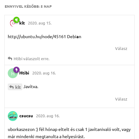
ENNYIVEL KÉSŐBB:
5 NAP
klt
2020. aug 15.
http://ubuntu.hu/node/45161 Debi
a
n
Válasz
Htibi
válaszolt erre.
Htibi
2020. aug 16.
H
Javítva.
klt
Válasz
csucsu
2020. aug 16.
uborkaszezon :) fél hónap eltelt és csak 1 javítanivaló volt, vagy
már mindenki megtanulta a helyesírást.