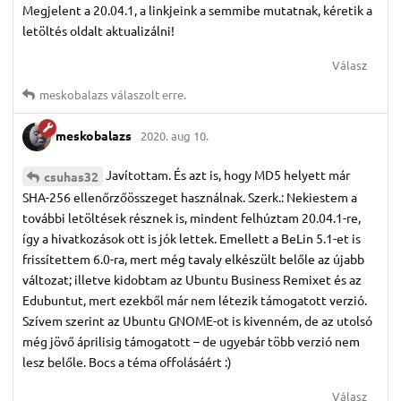
Megjelent a 20.04.1, a linkjeink a semmibe mutatnak, kéretik a
letöltés oldalt aktualizálni!
Válasz
meskobalazs
válaszolt erre.
meskobalazs
2020. aug 10.
Javítottam. És azt is, hogy MD5 helyett már
csuhas32
SHA-256 ellenőrzőösszeget használnak. Szerk.: Nekiestem a
további letöltések résznek is, mindent felhúztam 20.04.1-re,
így a hivatkozások ott is jók lettek. Emellett a BeLin 5.1-et is
frissítettem 6.0-ra, mert még tavaly elkészült belőle az újabb
változat; illetve kidobtam az Ubuntu Business Remixet és az
Edubuntut, mert ezekből már nem létezik támogatott verzió.
Szívem szerint az Ubuntu GNOME-ot is kivenném, de az utolsó
még jövő áprilisig támogatott – de ugyebár több verzió nem
lesz belőle. Bocs a téma offolásáért :)
Válasz