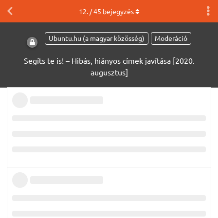
12
. /
45
bejegyzés
Ubuntu.hu (a magyar közösség)
Moderáció
Segíts te is! – Hibás, hiányos címek javítása [2020.
augusztus]