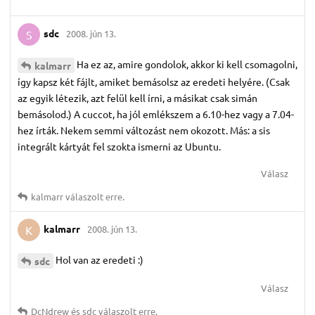
sdc
2008. jún 13.
S
Ha ez az, amire gondolok, akkor ki kell csomagolni,
kalmarr
így kapsz két fájlt, amiket bemásolsz az eredeti helyére. (Csak
az egyik létezik, azt felül kell írni, a másikat csak simán
bemásolod.) A cuccot, ha jól emlékszem a 6.10-hez vagy a 7.04-
hez írták. Nekem semmi változást nem okozott. Más: a sis
integrált kártyát fel szokta ismerni az Ubuntu.
Válasz
kalmarr
válaszolt erre.
kalmarr
2008. jún 13.
K
Hol van az eredeti :)
sdc
Válasz
DcNdrew
és
sdc
válaszolt erre.