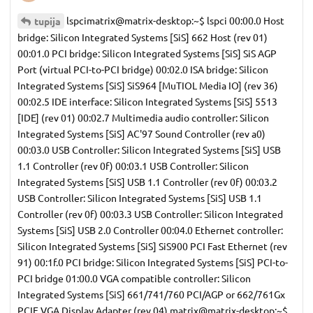
lspcimatrix@matrix-desktop:~$ lspci 00:00.0 Host
tupija
bridge: Silicon Integrated Systems [SiS] 662 Host (rev 01)
00:01.0 PCI bridge: Silicon Integrated Systems [SiS] SiS AGP
Port (virtual PCI-to-PCI bridge) 00:02.0 ISA bridge: Silicon
Integrated Systems [SiS] SiS964 [MuTIOL Media IO] (rev 36)
00:02.5 IDE interface: Silicon Integrated Systems [SiS] 5513
[IDE] (rev 01) 00:02.7 Multimedia audio controller: Silicon
Integrated Systems [SiS] AC'97 Sound Controller (rev a0)
00:03.0 USB Controller: Silicon Integrated Systems [SiS] USB
1.1 Controller (rev 0f) 00:03.1 USB Controller: Silicon
Integrated Systems [SiS] USB 1.1 Controller (rev 0f) 00:03.2
USB Controller: Silicon Integrated Systems [SiS] USB 1.1
Controller (rev 0f) 00:03.3 USB Controller: Silicon Integrated
Systems [SiS] USB 2.0 Controller 00:04.0 Ethernet controller:
Silicon Integrated Systems [SiS] SiS900 PCI Fast Ethernet (rev
91) 00:1f.0 PCI bridge: Silicon Integrated Systems [SiS] PCI-to-
PCI bridge 01:00.0 VGA compatible controller: Silicon
Integrated Systems [SiS] 661/741/760 PCI/AGP or 662/761Gx
PCIE VGA Display Adapter (rev 04) matrix@matrix-desktop:~$