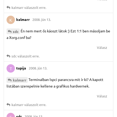
kalmarr
válaszolt erre.
kalmarr
2008. jún 13.
K
Én nem mert ős káoszt látok :) Ezt 1:1 ben másoljam be
sdc
a Xorg.conf ba?
Válasz
sdc
válaszolt erre.
tupija
2008. jún 13.
T
Terminalban lspci parancsra mit ír ki? A kapott
kalmarr
listában szerepelnie kellene a grafikus hardvernek.
Válasz
kalmarr
válaszolt erre.
sdc
2008. jún 13.
S