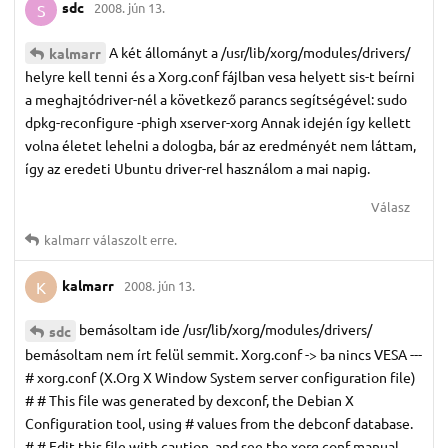
sdc
2008. jún 13.
S
A két állományt a /usr/lib/xorg/modules/drivers/
kalmarr
helyre kell tenni és a Xorg.conf fájlban vesa helyett sis-t beírni
a meghajtódriver-nél a következő parancs segítségével: sudo
dpkg-reconfigure -phigh xserver-xorg Annak idején így kellett
volna életet lehelni a dologba, bár az eredményét nem láttam,
így az eredeti Ubuntu driver-rel használom a mai napig.
Válasz
kalmarr
válaszolt erre.
kalmarr
2008. jún 13.
K
bemásoltam ide /usr/lib/xorg/modules/drivers/
sdc
bemásoltam nem írt felül semmit. Xorg.conf -> ba nincs VESA ---
# xorg.conf (X.Org X Window System server configuration file)
# # This file was generated by dexconf, the Debian X
Configuration tool, using # values from the debconf database.
# # Edit this file with caution, and see the xorg.conf manual