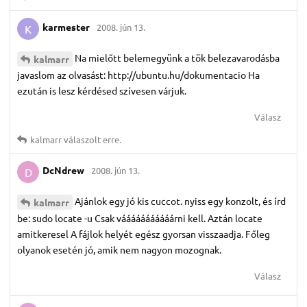
karmester
2008. jún 13.
K
Na mielőtt belemegyünk a tök belezavarodásba
kalmarr
javaslom az olvasást: http://ubuntu.hu/dokumentacio Ha
ezután is lesz kérdésed szívesen várjuk.
Válasz
kalmarr
válaszolt erre.
DcNdrew
2008. jún 13.
D
Ajánlok egy jó kis cuccot. nyiss egy konzolt, és írd
kalmarr
be: sudo locate -u Csak vááááááááááárni kell. Aztán locate
amitkeresel A fájlok helyét egész gyorsan visszaadja. Főleg
olyanok esetén jó, amik nem nagyon mozognak.
Válasz