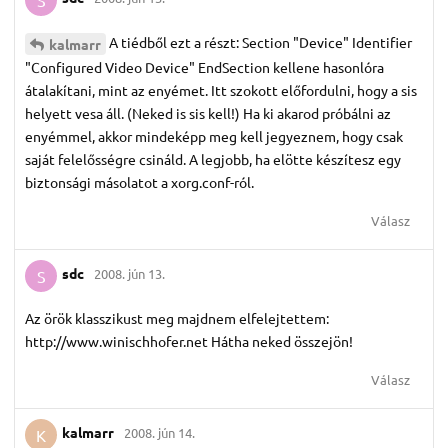
A tiédből ezt a részt: Section "Device" Identifier
kalmarr
"Configured Video Device" EndSection kellene hasonlóra
átalakítani, mint az enyémet. Itt szokott előfordulni, hogy a sis
helyett vesa áll. (Neked is sis kell!) Ha ki akarod próbálni az
enyémmel, akkor mindeképp meg kell jegyeznem, hogy csak
saját felelősségre csináld. A legjobb, ha elötte készítesz egy
biztonsági másolatot a xorg.conf-ról.
Válasz
sdc
2008. jún 13.
S
Az örök klasszikust meg majdnem elfelejtettem:
http://www.winischhofer.net Hátha neked összejön!
Válasz
kalmarr
2008. jún 14.
K