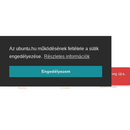
Az ubuntu.hu működésének feltétele a sütik
engedélyezése.
Részletes információk
Engedélyezem
Hoppá! Valami hiba történt. Frissítse az oldalt és próbálja meg újra.
Bejelentkezés
Főoldal
Címkék