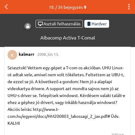
18
. /
36
bejegyzés
Asztali felhasználás
Hardver
Albacomp Activa T-Comal
kalmarr
2008. jún 13.
K
Sziasztok! Vettem egy gépet a T-com os akcióban. UHU Linux-
ot adtak vele, amivel nem volt tökéletes. Feltettem az UBU-t,
de ezzel se jó. A következő a gondom: Nem jó a alaplapi
videokartya drivere. A support azt mondta sajnos nem jó az
UHU-s driver se. Telepítsek windowst. Kérdésem valaki talált-e
ehez a géphez jó drivert, vagy inkább használja windowst?
Akciós leírás: http://www.t-
com.hu/egyeni/docs/HM200803_lakossagi_2_jav.pdf# Üdv.
KALMI
Válasz