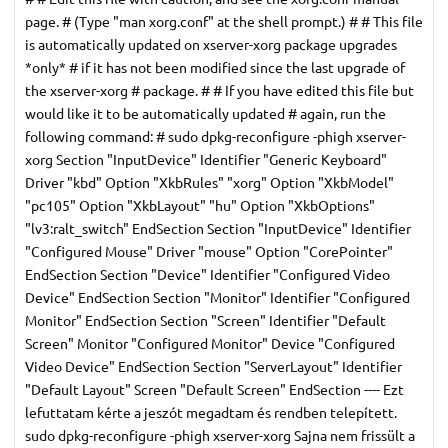
page. # (Type "man xorg.conf" at the shell prompt.) # # This file
is automatically updated on xserver-xorg package upgrades
*only* # if it has not been modified since the last upgrade of
the xserver-xorg # package. # # If you have edited this file but
would like it to be automatically updated # again, run the
following command: # sudo dpkg-reconfigure -phigh xserver-
xorg Section "InputDevice" Identifier "Generic Keyboard"
Driver "kbd" Option "XkbRules" "xorg" Option "XkbModel"
"pc105" Option "XkbLayout" "hu" Option "XkbOptions"
"lv3:ralt_switch" EndSection Section "InputDevice" Identifier
"Configured Mouse" Driver "mouse" Option "CorePointer"
EndSection Section "Device" Identifier "Configured Video
Device" EndSection Section "Monitor" Identifier "Configured
Monitor" EndSection Section "Screen" Identifier "Default
Screen" Monitor "Configured Monitor" Device "Configured
Video Device" EndSection Section "ServerLayout" Identifier
"Default Layout" Screen "Default Screen" EndSection ---- Ezt
lefuttatam kérte a jeszót megadtam és rendben telepített.
sudo dpkg-reconfigure -phigh xserver-xorg Sajna nem frissült a