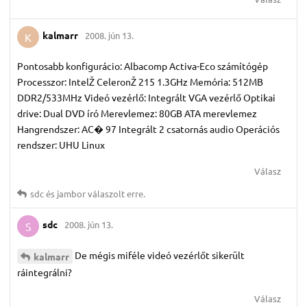
kalmarr
2008. jún 13.
K
Pontosabb konfigurácio: Albacomp Activa-Eco számítógép
Processzor: IntelŽ CeleronŽ 215 1.3GHz Memória: 512MB
DDR2/533MHz Videó vezérlő: Integrált VGA vezérlő Optikai
drive: Dual DVD író Merevlemez: 80GB ATA merevlemez
Hangrendszer: AC� 97 Integrált 2 csatornás audio Operációs
rendszer: UHU Linux
Válasz
sdc
és
jambor
válaszolt erre.
sdc
2008. jún 13.
S
De mégis miféle videó vezérlőt sikerült
kalmarr
ráintegrálni?
Válasz