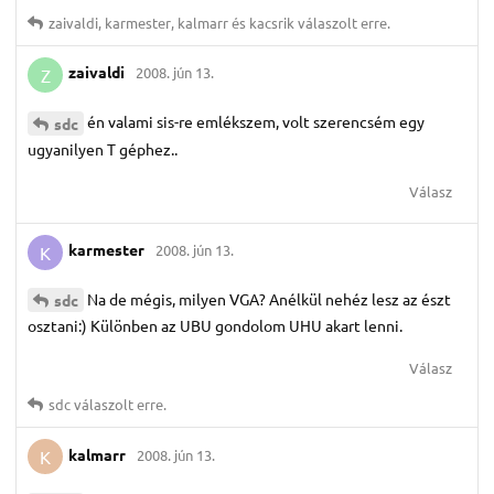
zaivaldi
,
karmester
,
kalmarr
és
kacsrik
válaszolt erre.
zaivaldi
2008. jún 13.
Z
én valami sis-re emlékszem, volt szerencsém egy
sdc
ugyanilyen T géphez..
Válasz
karmester
2008. jún 13.
K
Na de mégis, milyen VGA? Anélkül nehéz lesz az észt
sdc
osztani:) Különben az UBU gondolom UHU akart lenni.
Válasz
sdc
válaszolt erre.
kalmarr
2008. jún 13.
K