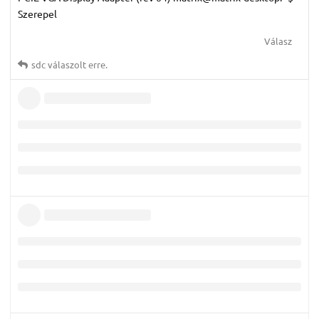
Szerepel
Válasz
sdc
válaszolt erre.