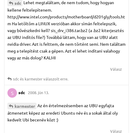
Lehet megtaláltam, de nem tudom, hogy hogyan
sdc
kellene feltelepítenem.
http://www.intel.com/products/motherboard/d201gly/tools.ht
m Ha letöltöm a LINUX verzióban akkor símán feltelepszik,
vagy bűvészkedni kell? sis_drv_i386.tar.bz2 (a .bz2 kiterjesztés
az UBU indítós file?) Továbbá láttam, hogy van az UBU alatt
nvidia driver. Azt is felttem, de nem történt semi. Nem találtam
meg a telepítést csak a gépen. Azt el lehet indítani valahogy
vagy az más dolog? KALMI
Válasz
sdc
és
karmester
válaszolt erre.
sdc
2008. jún 13.
S
Az én értelmezésemben az UBU egyfajta
karmester
átmenetet képez az eredeti Ubuntu név és a sokak által oly
kedvelt Ubi becenév közt :)
Válasz