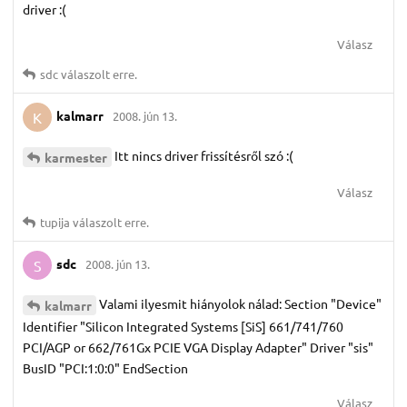
driver :(
Válasz
sdc
válaszolt erre.
kalmarr
2008. jún 13.
K
Itt nincs driver frissítésről szó :(
karmester
Válasz
tupija
válaszolt erre.
sdc
2008. jún 13.
S
Valami ilyesmit hiányolok nálad: Section "Device"
kalmarr
Identifier "Silicon Integrated Systems [SiS] 661/741/760
PCI/AGP or 662/761Gx PCIE VGA Display Adapter" Driver "sis"
BusID "PCI:1:0:0" EndSection
Válasz