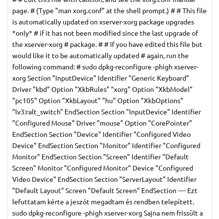
page. # (Type "man xorg.conf" at the shell prompt.) # # This file
is automatically updated on xserver-xorg package upgrades
*only* # if it has not been modified since the last upgrade of
the xserver-xorg # package. # # If you have edited this file but
would like it to be automatically updated # again, run the
following command: # sudo dpkg-reconfigure -phigh xserver-
xorg Section "InputDevice" Identifier "Generic Keyboard"
Driver "kbd" Option "XkbRules" "xorg" Option "XkbModel"
"pc105" Option "XkbLayout" "hu" Option "XkbOptions"
"lv3:ralt_switch" EndSection Section "InputDevice" Identifier
"Configured Mouse" Driver "mouse" Option "CorePointer"
EndSection Section "Device" Identifier "Configured Video
Device" EndSection Section "Monitor" Identifier "Configured
Monitor" EndSection Section "Screen" Identifier "Default
Screen" Monitor "Configured Monitor" Device "Configured
Video Device" EndSection Section "ServerLayout" Identifier
"Default Layout" Screen "Default Screen" EndSection ---- Ezt
lefuttatam kérte a jeszót megadtam és rendben telepített.
sudo dpkg-reconfigure -phigh xserver-xorg Sajna nem frissült a