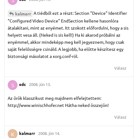
A tiédből ezt a részt: Section "Device" Identifier
kalmarr
"Configured Video Device" EndSection kellene hasonlóra
átalakítani, mint az enyémet. Itt szokott előfordulni, hogy a sis
helyett vesa áll. (Neked is sis kell!) Ha ki akarod próbálni az
enyémmel, akkor mindeképp meg kell jegyeznem, hogy csak
saját felelősségre csináld. A legjobb, ha elötte készítesz egy
biztonsági másolatot a xorg.conf-ról.
Válasz
sdc
2008. jún 13.
S
Az örök klasszikust meg majdnem elfelejtettem:
http://www.winischhofer.net Hátha neked összejön!
Válasz
kalmarr
2008. jún 14.
K