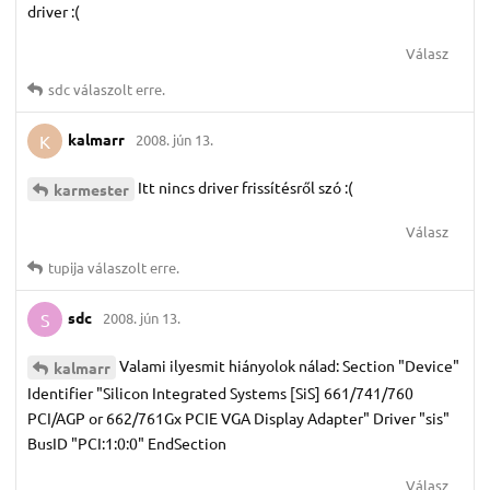
driver :(
Válasz
sdc
válaszolt erre.
kalmarr
2008. jún 13.
K
Itt nincs driver frissítésről szó :(
karmester
Válasz
tupija
válaszolt erre.
sdc
2008. jún 13.
S
Valami ilyesmit hiányolok nálad: Section "Device"
kalmarr
Identifier "Silicon Integrated Systems [SiS] 661/741/760
PCI/AGP or 662/761Gx PCIE VGA Display Adapter" Driver "sis"
BusID "PCI:1:0:0" EndSection
Válasz