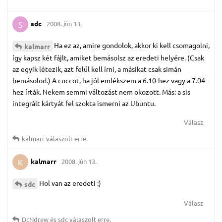
sdc
2008. jún 13.
S
Ha ez az, amire gondolok, akkor ki kell csomagolni,
kalmarr
így kapsz két fájlt, amiket bemásolsz az eredeti helyére. (Csak
az egyik létezik, azt felül kell írni, a másikat csak simán
bemásolod.) A cuccot, ha jól emlékszem a 6.10-hez vagy a 7.04-
hez írták. Nekem semmi változást nem okozott. Más: a sis
integrált kártyát fel szokta ismerni az Ubuntu.
Válasz
kalmarr
válaszolt erre.
kalmarr
2008. jún 13.
K
Hol van az eredeti :)
sdc
Válasz
DcNdrew
és
sdc
válaszolt erre.