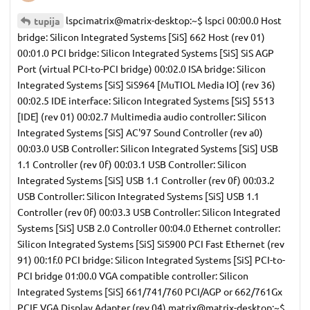
lspcimatrix@matrix-desktop:~$ lspci 00:00.0 Host
tupija
bridge: Silicon Integrated Systems [SiS] 662 Host (rev 01)
00:01.0 PCI bridge: Silicon Integrated Systems [SiS] SiS AGP
Port (virtual PCI-to-PCI bridge) 00:02.0 ISA bridge: Silicon
Integrated Systems [SiS] SiS964 [MuTIOL Media IO] (rev 36)
00:02.5 IDE interface: Silicon Integrated Systems [SiS] 5513
[IDE] (rev 01) 00:02.7 Multimedia audio controller: Silicon
Integrated Systems [SiS] AC'97 Sound Controller (rev a0)
00:03.0 USB Controller: Silicon Integrated Systems [SiS] USB
1.1 Controller (rev 0f) 00:03.1 USB Controller: Silicon
Integrated Systems [SiS] USB 1.1 Controller (rev 0f) 00:03.2
USB Controller: Silicon Integrated Systems [SiS] USB 1.1
Controller (rev 0f) 00:03.3 USB Controller: Silicon Integrated
Systems [SiS] USB 2.0 Controller 00:04.0 Ethernet controller:
Silicon Integrated Systems [SiS] SiS900 PCI Fast Ethernet (rev
91) 00:1f.0 PCI bridge: Silicon Integrated Systems [SiS] PCI-to-
PCI bridge 01:00.0 VGA compatible controller: Silicon
Integrated Systems [SiS] 661/741/760 PCI/AGP or 662/761Gx
PCIE VGA Display Adapter (rev 04) matrix@matrix-desktop:~$