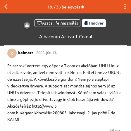
18
. /
36
bejegyzés
Asztali felhasználás
Hardver
Albacomp Activa T-Comal
kalmarr
2008. jún 13.
K
Sziasztok! Vettem egy gépet a T-com os akcióban. UHU Linux-
ot adtak vele, amivel nem volt tökéletes. Feltettem az UBU-t,
de ezzel se jó. A következő a gondom: Nem jó a alaplapi
videokartya drivere. A support azt mondta sajnos nem jó az
UHU-s driver se. Telepítsek windowst. Kérdésem valaki talált-e
ehez a géphez jó drivert, vagy inkább használja windowst?
Akciós leírás: http://www.t-
com.hu/egyeni/docs/HM200803_lakossagi_2_jav.pdf# Üdv.
KALMI
Válasz