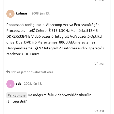
kalmarr
2008. jún 13.
K
Pontosabb konfigurácio: Albacomp Activa-Eco számítógép
Processzor: IntelŽ CeleronŽ 215 1.3GHz Memória: 512MB
DDR2/533MHz Videó vezérlő: Integrált VGA vezérlő Optikai
drive: Dual DVD író Merevlemez: 80GB ATA merevlemez
Hangrendszer: AC� 97 Integrált 2 csatornás audio Operációs
rendszer: UHU Linux
Válasz
sdc
és
jambor
válaszolt erre.
sdc
2008. jún 13.
S
De mégis miféle videó vezérlőt sikerült
kalmarr
ráintegrálni?
Válasz