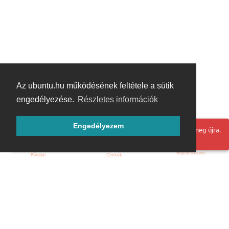
Az ubuntu.hu működésének feltétele a sütik
engedélyezése.
Részletes információk
Engedélyezem
Hoppá! Valami hiba történt. Frissítse az oldalt és próbálja meg újra.
Bejelentkezés
Főoldal
Címkék