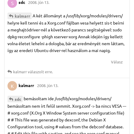
sdc
2008. jún 13.
S
A két állományt a /usr/lib/xorg/modules/drivers/
kalmarr
helyre kell tenni és a Xorg.conf fájlban vesa helyett sis-t beírni
a meghajtódriver-nél a következő parancs segítségével: sudo
dpkg-reconfigure -phigh xserver-xorg Annak idején így kellett
volna életet lehelni a dologba, bár az eredményét nem láttam,
így az eredeti Ubuntu driver-rel használom a mai napig.
Válasz
kalmarr
válaszolt erre.
kalmarr
2008. jún 13.
K
bemásoltam ide /usr/lib/xorg/modules/drivers/
sdc
bemásoltam nem írt felül semmit. Xorg.conf -> ba nincs VESA ---
# xorg.conf (X.Org X Window System server configuration file)
# # This file was generated by dexconf, the Debian X
Configuration tool, using # values from the debconf database.
# # Edit this file with caution, and see the xorg.conf manual