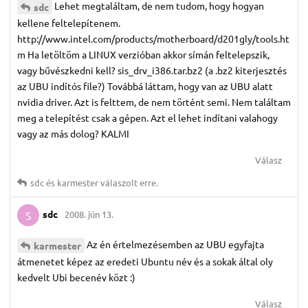
Lehet megtaláltam, de nem tudom, hogy hogyan
sdc
kellene feltelepítenem.
http://www.intel.com/products/motherboard/d201gly/tools.ht
m Ha letöltöm a LINUX verzióban akkor símán feltelepszik,
vagy bűvészkedni kell? sis_drv_i386.tar.bz2 (a .bz2 kiterjesztés
az UBU indítós file?) Továbbá láttam, hogy van az UBU alatt
nvidia driver. Azt is felttem, de nem történt semi. Nem találtam
meg a telepítést csak a gépen. Azt el lehet indítani valahogy
vagy az más dolog? KALMI
Válasz
sdc
és
karmester
válaszolt erre.
sdc
2008. jún 13.
S
Az én értelmezésemben az UBU egyfajta
karmester
átmenetet képez az eredeti Ubuntu név és a sokak által oly
kedvelt Ubi becenév közt :)
Válasz