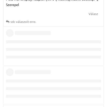
Szerepel
Válasz
sdc
válaszolt erre.