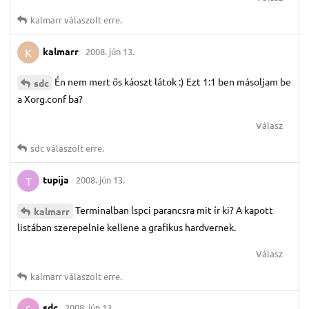
kalmarr
válaszolt erre.
kalmarr
2008. jún 13.
K
Én nem mert ős káoszt látok :) Ezt 1:1 ben másoljam be
sdc
a Xorg.conf ba?
Válasz
sdc
válaszolt erre.
tupija
2008. jún 13.
T
Terminalban lspci parancsra mit ír ki? A kapott
kalmarr
listában szerepelnie kellene a grafikus hardvernek.
Válasz
kalmarr
válaszolt erre.
sdc
2008. jún 13.
S