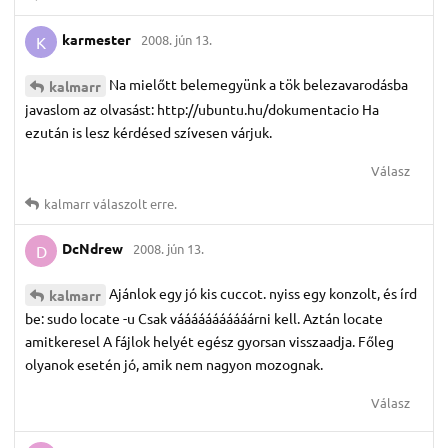
karmester
2008. jún 13.
K
Na mielőtt belemegyünk a tök belezavarodásba
kalmarr
javaslom az olvasást: http://ubuntu.hu/dokumentacio Ha
ezután is lesz kérdésed szívesen várjuk.
Válasz
kalmarr
válaszolt erre.
DcNdrew
2008. jún 13.
D
Ajánlok egy jó kis cuccot. nyiss egy konzolt, és írd
kalmarr
be: sudo locate -u Csak vááááááááááárni kell. Aztán locate
amitkeresel A fájlok helyét egész gyorsan visszaadja. Főleg
olyanok esetén jó, amik nem nagyon mozognak.
Válasz