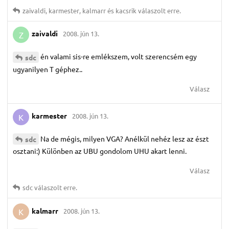
zaivaldi
,
karmester
,
kalmarr
és
kacsrik
válaszolt erre.
zaivaldi
2008. jún 13.
Z
én valami sis-re emlékszem, volt szerencsém egy
sdc
ugyanilyen T géphez..
Válasz
karmester
2008. jún 13.
K
Na de mégis, milyen VGA? Anélkül nehéz lesz az észt
sdc
osztani:) Különben az UBU gondolom UHU akart lenni.
Válasz
sdc
válaszolt erre.
kalmarr
2008. jún 13.
K