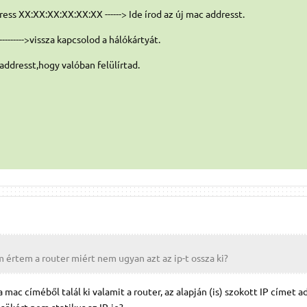
ress XX:XX:XX:XX:XX:XX ------> Ide írod az új mac addresst.
-------->vissza kapcsolod a hálókártyát.
c addresst,hogy valóban felülírtad.
 értem a router miért nem ugyan azt az ip-t ossza ki?
 mac címéből talál ki valamit a router, az alapján (is) szokott IP címet ad