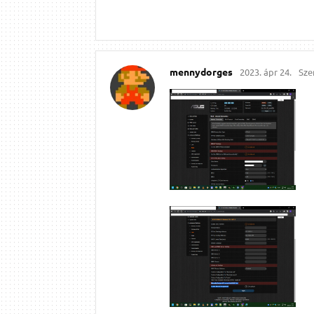
mennydorges
2023. ápr 24.
Sze