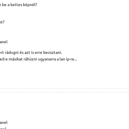
m be a kettes képnél?
st?
anel
 rádugni és azt is erre beosztani.
-e másikat ráhúzni ugyanarra a lan ip-re...
anel
anel