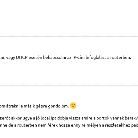
lni, vagy DHCP esetén bekapcsolni az IP-cím lefoglalást a routerben.
om átrakni a másik gépre gondolom.
erót akkor ugye a jó local ipt dobja vissza amire a portok vannak berakva
enne de a routerben nem férek hozzá ennyire mélyen a részletekhez p