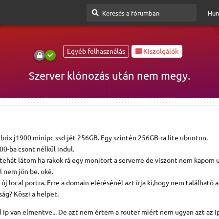
Hun
Egyéb felhasználás
Kiszolgálók
Szerver klónozás után nem megy.
brix j1900 minipc ssd-jét 256GB. Egy szintén 256GB-ra lite ubuntun.
00-ba csont nélkül indul.
tehát látom ha rakok rá egy monitort a serverre de viszont nem kapom 
l nem jön be. oké.
j local portra. Erre a domain elérésénél azt írja ki,hogy nem található 
sság? Köszi a helpet.
l ip van elmentve... De azt nem értem a router miért nem ugyan azt az i