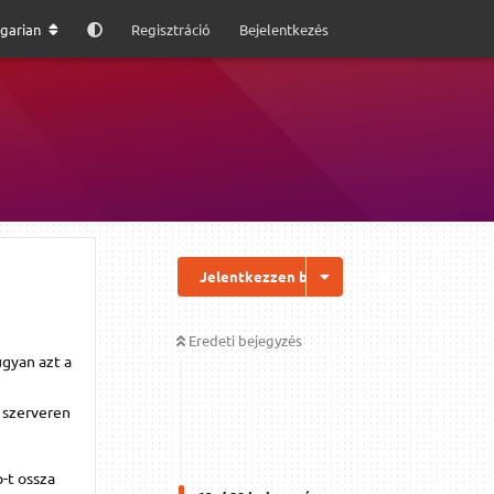
garian
Regisztráció
Bejelentkezés
Jelentkezzen be a válaszhoz
Eredeti bejegyzés
ugyan azt a
a szerveren
p-t ossza