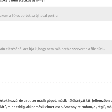
csökért nem statikus az IP-je?
kom a 80-as portot az új local portra.
in elérésénél azt írja ki,hogy nem található a szerveren a file 404...
tek hozzá, de a router másik gépet, másik hálókártyát lát, jellemzően
át”, mint eddig, akkor másik címet oszt. Amennyire tudom, a „régi”, má