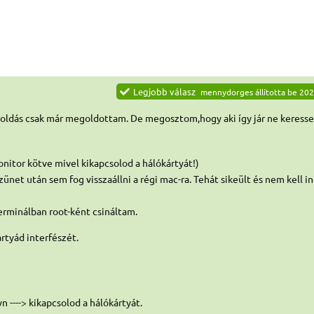
Legjobb válasz
mennydorges
állította be
202
goldás csak már megoldottam. De megosztom,hogy aki így jár ne keresse
nitor kötve mivel kikapcsolod a hálókártyát!)
net után sem fog visszaállni a régi mac-ra. Tehát sikeült és nem kell in
minálban root-ként csináltam.
ártyád interfészét.
n ----> kikapcsolod a hálókártyát.