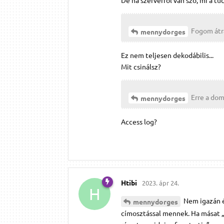
De ha szerverről van szó, mi a tü
Fogom átra
mennydorges
Ez nem teljesen dekodábilis...
Mit csinálsz?
Erre a doma
mennydorges
Access log?
Htibi
2023. ápr 24.
H
Nem igazán ér
mennydorges
címosztással mennek. Ha másat „l