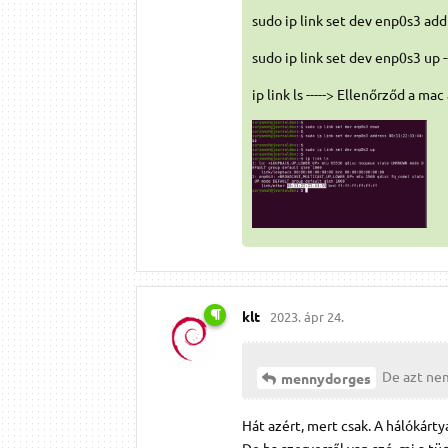
sudo ip link set dev enp0s3 add
sudo ip link set dev enp0s3 up --
ip link ls -----> Ellenőrződ a ma
klt
2023. ápr 24.
De azt nem
mennydorges
Hát azért, mert csak. A hálókártya