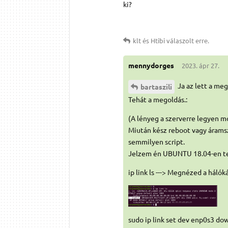
ki?
klt
és
Htibi
válaszolt erre.
mennydorges
2023. ápr 27.
Ja az lett a me
bartaszili
Tehát a megoldás.:
(A lényeg a szerverre legyen mo
Miután kész reboot vagy áramszü
semmilyen script.
Jelzem én UBUNTU 18.04-en ter
ip link ls ---> Megnézed a hálók
sudo ip link set dev enp0s3 dow