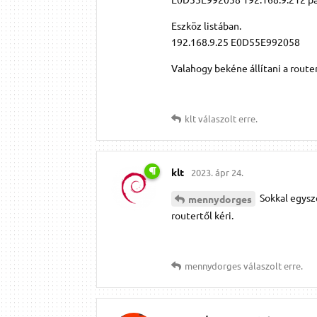
Eszköz listában.
192.168.9.25 E0D55E992058
Valahogy bekéne állítani a router
klt
válaszolt erre.
klt
2023. ápr 24.
Sokkal egysze
mennydorges
routertől kéri.
mennydorges
válaszolt erre.