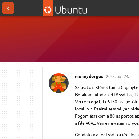
mennydorges
2023. ápr 24.
Sziasztok. Klónoztam a Gigabyte 
Berakom mind a kettő ssd-t a j19
Vettem egy brix 3160-ast betölt 
local ip-t. Ezáltal semmilyen olda
Fogom átrakom a 80-as portot az ú
a file 404... Van erre valami orvo
Gondolom a régi ssd-n a régi loca