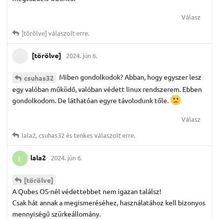
Válasz
[törölve]
válaszolt erre.
[törölve]
2024. jún 6.
Miben gondolkodok? Abban, hogy egyszer lesz
csuhas32
egy valóban működő, valóban védett linux rendszerem. Ebben
gondolkodom. De láthatóan egyre távolodunk tőle.
Válasz
lala2
,
csuhas32
és
tenkes
válaszolt erre.
lala2
2024. jún 6.
L
[törölve]
A Qubes OS-nél védettebbet nem igazan találsz!
Csak hát annak a megismeréséhez, használatához kell bizonyos
mennyiségű szürkeállomány.