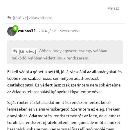
Válasz
[törölve]
válaszolt erre.
csuhas32
2024. jún 6.
Szerkesztve
Abban, hogy egyszer lesz egy valóban
[törölve]
működő, valóban védett linux rendszerem.
El kell vágni a gépet a nettől, jól átvizsgálni az állományokat és
többé nem szabad hozzá semmilyen adathordozót
csatlakoztatni. Ez védett lesz csak szerintem nem sok értelme
az átlagos felhasználási igényeket figyelembe véve.
Saját router tűzfallal, adatmentés, rendszermentés külső
lemezeken és valami víruskergető. Szerintem ez elég. (Nekem
ennyi sincs. Adatmentés, rendszermentés az igen, de a lemezt
törölni, a rendszert újratelepíteni nem gond, de mióta Linuxot
használok, soha semmilyen vírussal összefüggő problémám