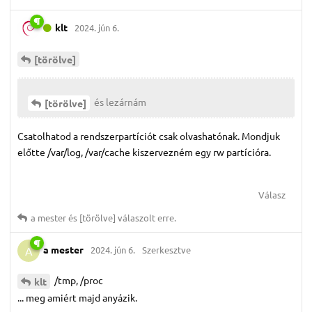
klt
2024. jún 6.
[törölve]
és lezárnám
[törölve]
Csatolhatod a rendszerpartíciót csak olvashatónak. Mondjuk
előtte /var/log, /var/cache kiszervezném egy rw partícióra.
Válasz
a mester
és
[törölve]
válaszolt erre.
a mester
2024. jún 6.
Szerkesztve
A
/tmp, /proc
klt
... meg amiért majd anyázik.