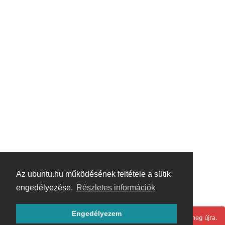
Az ubuntu.hu működésének feltétele a sütik
engedélyezése.
Részletes információk
Engedélyezem
Hoppá! Valami hiba történt. Frissítse az oldalt és próbálja meg újra.