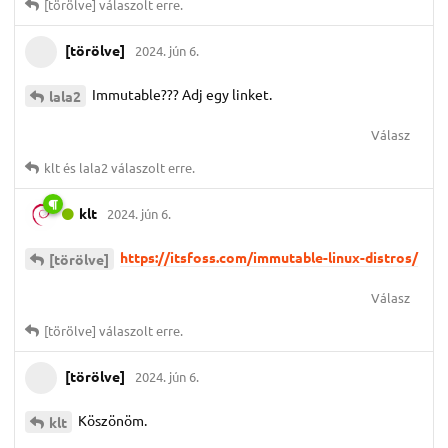
[törölve]
válaszolt erre.
[törölve]
2024. jún 6.
Immutable??? Adj egy linket.
lala2
Válasz
klt
és
lala2
válaszolt erre.
klt
2024. jún 6.
https://itsfoss.com/immutable-linux-distros/
[törölve]
Válasz
[törölve]
válaszolt erre.
[törölve]
2024. jún 6.
Köszönöm.
klt