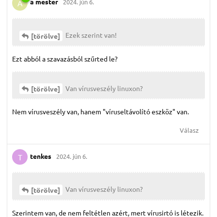
a mester
2024. jún 6.
A
Ezek szerint van!
[törölve]
Ezt abból a szavazásból szűrted le?
Van vírusveszély linuxon?
[törölve]
Nem vírusveszély van, hanem "víruseltávolító eszköz" van.
Válasz
tenkes
2024. jún 6.
T
Van vírusveszély linuxon?
[törölve]
Szerintem van, de nem feltétlen azért, mert vírusirtó is létezik.