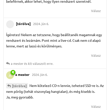
beleférnek, akkor lehet, hogy ilyen rendszert szeretnél.
Válasz
[törölve]
2024. jún 6.
Ígéretes! Nekem az tetszene, hogy beállítanék magamnak egy
rendszert és lezárnám. Pont mint a live-cd. Csak nem cd alapú
lenne, mert az lassú és körülményes.
Válasz
a mester
és
klt
válaszolt erre.
a mester
2024. jún 6.
A
Nem kötelező CD-n lennie, teheted SSD-re is. Az
[törölve]
nem pörög (tehát viszonylag hangtalan), és még kisebb is.
Ja, meg gyorsabb.
Válasz