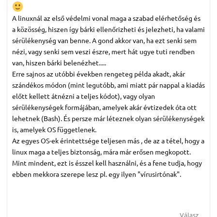
A linuxnál az első védelmi vonal maga a szabad elérhetőség és
a közösség, hiszen így bárki ellenőrizheti és jelezheti, ha valami
sérülékenység van benne. A gond akkor van, ha ezt senki sem
nézi, vagy senki sem veszi észre, mert hát ugye tuti rendben
van, hiszen bárki belenézhet.....
Erre sajnos az utóbbi években rengeteg példa akadt, akár
szándékos módon (mint legutóbb, ami miatt pár nappal a kiadás
előtt kellett átnézni a teljes kódot), vagy olyan
sérülékenységek formájában, amelyek akár évtizedek óta ott
lehetnek (Bash). És persze már léteznek olyan sérülékenységek
is, amelyek OS függetlenek.
Az egyes OS-ek érintettsége teljesen más , de az a tétel, hogy a
linux maga a teljes biztonság, mára már erősen megkopott.
Mint mindent, ezt is ésszel kell használni, és a fene tudja, hogy
ebben mekkora szerepe lesz pl. egy ilyen "vírusirtónak".
Válasz