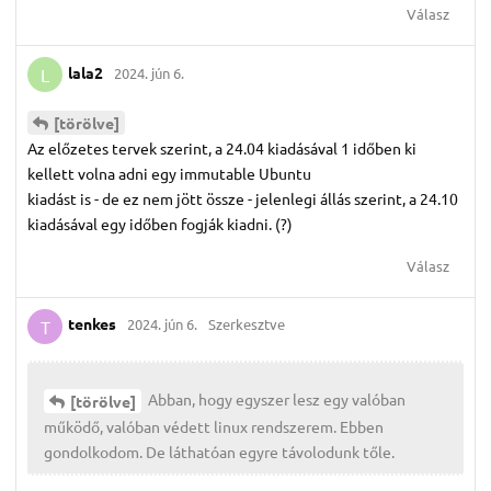
Válasz
lala2
2024. jún 6.
L
[törölve]
Az előzetes tervek szerint, a 24.04 kiadásával 1 időben ki
kellett volna adni egy immutable Ubuntu
kiadást is - de ez nem jött össze - jelenlegi állás szerint, a 24.10
kiadásával egy időben fogják kiadni. (?)
Válasz
tenkes
2024. jún 6.
Szerkesztve
T
Abban, hogy egyszer lesz egy valóban
[törölve]
működő, valóban védett linux rendszerem. Ebben
gondolkodom. De láthatóan egyre távolodunk tőle.