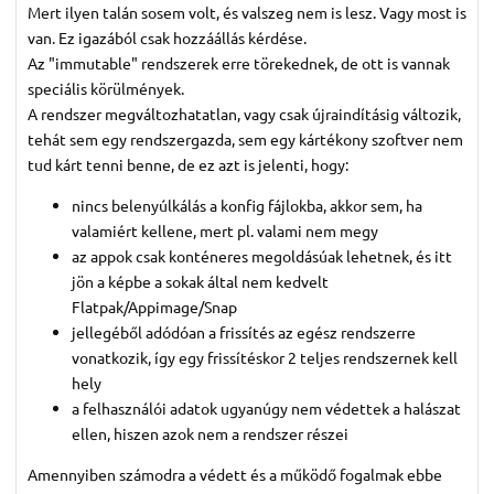
Mert ilyen talán sosem volt, és valszeg nem is lesz. Vagy most is
van. Ez igazából csak hozzáállás kérdése.
Az "immutable" rendszerek erre törekednek, de ott is vannak
speciális körülmények.
A rendszer megváltozhatatlan, vagy csak újraindításig változik,
tehát sem egy rendszergazda, sem egy kártékony szoftver nem
tud kárt tenni benne, de ez azt is jelenti, hogy:
nincs belenyúlkálás a konfig fájlokba, akkor sem, ha
valamiért kellene, mert pl. valami nem megy
az appok csak konténeres megoldásúak lehetnek, és itt
jön a képbe a sokak által nem kedvelt
Flatpak/Appimage/Snap
jellegéből adódóan a frissítés az egész rendszerre
vonatkozik, így egy frissítéskor 2 teljes rendszernek kell
hely
a felhasználói adatok ugyanúgy nem védettek a halászat
ellen, hiszen azok nem a rendszer részei
Amennyiben számodra a védett és a működő fogalmak ebbe