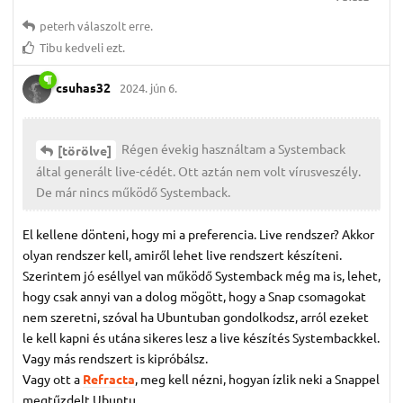
peterh
válaszolt erre.
Tibu
kedveli ezt.
csuhas32
2024. jún 6.
Régen évekig használtam a Systemback
[törölve]
által generált live-cédét. Ott aztán nem volt vírusveszély.
De már nincs működő Systemback.
El kellene dönteni, hogy mi a preferencia. Live rendszer? Akkor
olyan rendszer kell, amiről lehet live rendszert készíteni.
Szerintem jó eséllyel van működő Systemback még ma is, lehet,
hogy csak annyi van a dolog mögött, hogy a Snap csomagokat
nem szeretni, szóval ha Ubuntuban gondolkodsz, arról ezeket
le kell kapni és utána sikeres lesz a live készítés Systembackkel.
Vagy más rendszert is kipróbálsz.
Vagy ott a
Refracta
, meg kell nézni, hogyan ízlik neki a Snappel
megtűzdelt Ubuntu.