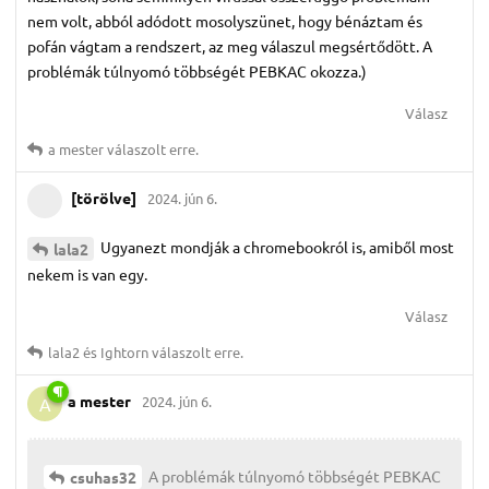
nem volt, abból adódott mosolyszünet, hogy bénáztam és
pofán vágtam a rendszert, az meg válaszul megsértődött. A
problémák túlnyomó többségét PEBKAC okozza.)
Válasz
a mester
válaszolt erre.
[törölve]
2024. jún 6.
Ugyanezt mondják a chromebookról is, amiből most
lala2
nekem is van egy.
Válasz
lala2
és
Ightorn
válaszolt erre.
a mester
2024. jún 6.
A
A problémák túlnyomó többségét PEBKAC
csuhas32