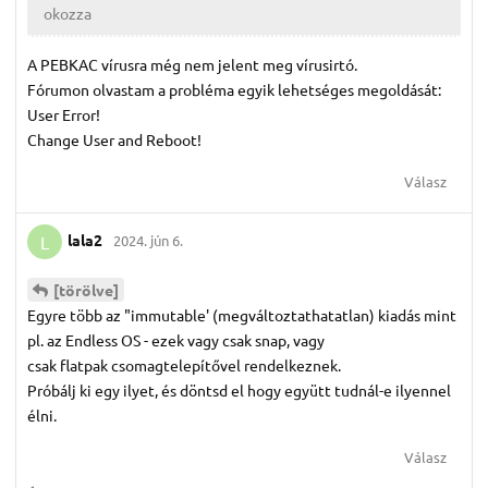
okozza
A PEBKAC vírusra még nem jelent meg vírusirtó.
Fórumon olvastam a probléma egyik lehetséges megoldását:
User Error!
Change User and Reboot!
Válasz
lala2
2024. jún 6.
L
[törölve]
Egyre több az "immutable' (megváltoztathatatlan) kiadás mint
pl. az Endless OS - ezek vagy csak snap, vagy
csak flatpak csomagtelepítővel rendelkeznek.
Próbálj ki egy ilyet, és döntsd el hogy együtt tudnál-e ilyennel
élni.
Válasz