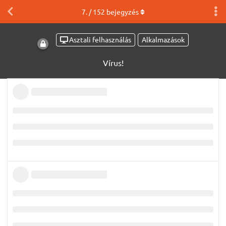
7
. /
152
bejegyzés
Asztali felhasználás
Alkalmazások
Vírus!