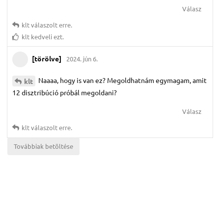
Válasz
klt
válaszolt erre.
klt
kedveli ezt.
[törölve]
2024. jún 6.
Naaaa, hogy is van ez? Megoldhatnám egymagam, amit
klt
12 disztribúció próbál megoldani?
Válasz
klt
válaszolt erre.
Továbbiak betöltése