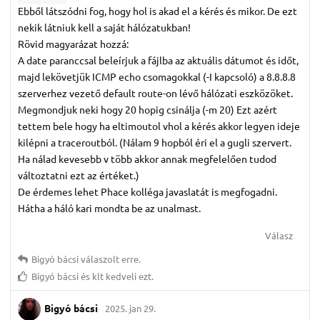
Ebből látszódni fog, hogy hol is akad el a kérés és mikor. De ezt
nekik látniuk kell a saját hálózatukban!
Rövid magyarázat hozzá:
A date paranccsal beleírjuk a fájlba az aktuális dátumot és időt,
majd lekövetjük ICMP echo csomagokkal (-I kapcsoló) a 8.8.8.8
szerverhez vezető default route-on lévő hálózati eszközöket.
Megmondjuk neki hogy 20 hopig csinálja (-m 20) Ezt azért
tettem bele hogy ha eltimoutol vhol a kérés akkor legyen ideje
kilépni a traceroutból. (Nálam 9 hopból éri el a gugli szervert.
Ha nálad kevesebb v több akkor annak megfelelően tudod
változtatni ezt az értéket.)
De érdemes lehet Phace kolléga javaslatát is megfogadni.
Hátha a háló kari mondta be az unalmast.
Válasz
Bigyó bácsi
válaszolt erre.
Bigyó bácsi
és
klt
kedveli ezt.
Bigyó bácsi
2025. jan 29.