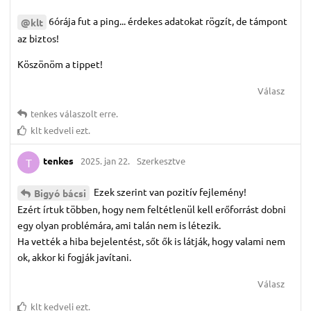
6órája fut a ping... érdekes adatokat rögzít, de támpont
@klt
az biztos!
Köszönöm a tippet!
Válasz
tenkes
válaszolt erre.
klt
kedveli ezt.
tenkes
2025. jan 22.
Szerkesztve
T
Ezek szerint van pozitív fejlemény!
Bigyó bácsi
Ezért írtuk többen, hogy nem feltétlenül kell erőforrást dobni
egy olyan problémára, ami talán nem is létezik.
Ha vették a hiba bejelentést, sőt ők is látják, hogy valami nem
ok, akkor ki fogják javítani.
Válasz
klt
kedveli ezt.