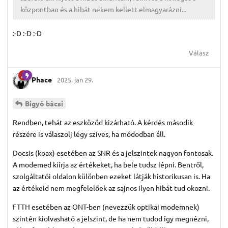
központban és a hibát nekem kellett elmagyarázni...
:-D :-D :-D
Válasz
Phace
2025. jan 29.
Bigyó bácsi
Rendben, tehát az eszközöd kizárható. A kérdés második
részére is válaszolj légy szíves, ha módodban áll.
Docsis (koax) esetében az SNR és a jelszintek nagyon fontosak.
A modemed kiírja az értékeket, ha bele tudsz lépni. Bentről,
szolgáltatói oldalon különben ezeket látják historikusan is. Ha
az értékeid nem megfelelőek az sajnos ilyen hibát tud okozni.
FTTH esetében az ONT-ben (nevezzük optikai modemnek)
szintén kiolvasható a jelszint, de ha nem tudod így megnézni,