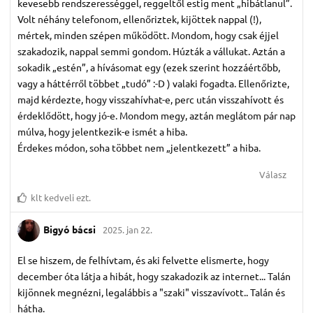
kevesebb rendszerességgel, reggeltől estig ment „hibátlanul”.
Volt néhány telefonom, ellenőriztek, kijöttek nappal (!),
mértek, minden szépen működött. Mondom, hogy csak éjjel
szakadozik, nappal semmi gondom. Húzták a vállukat. Aztán a
sokadik „estén”, a hívásomat egy (ezek szerint hozzáértőbb,
vagy a háttérről többet „tudó” :-D ) valaki fogadta. Ellenőrizte,
majd kérdezte, hogy visszahívhat-e, perc után visszahívott és
érdeklődött, hogy jó-e. Mondom megy, aztán meglátom pár nap
múlva, hogy jelentkezik-e ismét a hiba.
Érdekes módon, soha többet nem „jelentkezett” a hiba.
Válasz
klt
kedveli ezt.
Bigyó bácsi
2025. jan 22.
El se hiszem, de felhívtam, és aki felvette elismerte, hogy
december óta látja a hibát, hogy szakadozik az internet... Talán
kijönnek megnézni, legalábbis a "szaki" visszavívott.. Talán és
hátha.