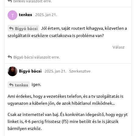
tenkes
válaszolt erre.
tenkes
2025. jan 21.
T
Jól értem, saját routert kihagyva, közvetlen a
Bigyó bácsi
szolgáltatói eszközre csatlakozva is probléma van?
Válasz
Bigyó bácsi
válaszolt erre.
Bigyó bácsi
2025. jan 21.
Szerkesztve
igen.
tenkes
Ami érdekes, hogy a vezetékes telefon, és a tv szolgáltatás is
ugyanazon a kábelen jön, de azok hibátlanul működnek...
Csak az internettel van baj. És konkrétan idegesítő, hogy egy yt
linket is, 4-6 percig frisstesz (f5) mire betölt és le is játszik
bármilyen eszköz.