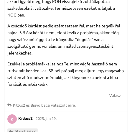
akkor figyeld meg, hogy PON visszajelző zöld állapota a
szakadásoknál változik-e. Természetesen ezeket is látják a
NOC-ban.
A csúcsidő kérdést pedig azért tettem fel, mert ha tegyük fel
hajnal 3-5 óra között nem jelentkezik a probléma, akkor elég
nagy valószínűséggel a Te irányodba "dugulás" van a
szolgáltató gerinc vonalán, ami nálad csomagvesztésként
jelentkezhet.
Ezekkel a problémákkal sajnos Te, mint végfelhasználó nem
tudsz mit kezdeni, az ISP-nél próbálj meg eljutni egy magasabb
szinten álló rendszermérnökig, aki kinyomozza neked a hiba
forrását és intézkedik.
Válasz
Kittus2
és
Bigyó bácsi
válaszolt erre.
Kittus2
2025. jan 29.
K
Bigyó bácsi