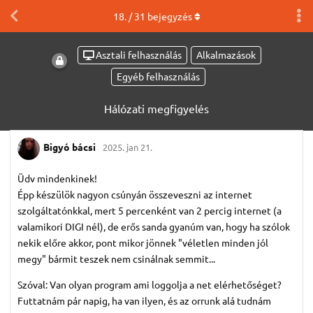
18
. /
31
bejegyzés
Asztali felhasználás
Alkalmazások
Egyéb felhasználás
Hálózati megfigyelés
Bigyó bácsi
2025. jan 21.
Üdv mindenkinek!
Épp készülök nagyon csúnyán összeveszni az internet
szolgáltatónkkal, mert 5 percenként van 2 percig internet (a
valamikori DIGI nél), de erős sanda gyanúm van, hogy ha szólok
nekik előre akkor, pont mikor jönnek "véletlen minden jól
megy" bármit teszek nem csinálnak semmit...
Szóval: Van olyan program ami loggolja a net elérhetőséget?
Futtatnám pár napig, ha van ilyen, és az orrunk alá tudnám