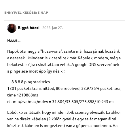
ENNYIVEL KÉSŐBB:
5 NAP
Bigyó bácsi
2025. jan 27.
Hááát...
Napok óta megy a "huza-vona", szinte már haza járnak hozzánk
a netesek... Mindent is kicseréltek már. Kábelek, modem, még a
bekötést is újra csináltattam velük. A google DNS szerverének
a pingelése most épp így néz ki:
--- 8.8.8.8 ping statistics ---
1201 packets transmitted, 805 received, 32.9725% packet loss,
time 1210868ms
rtt min/avg/max/mdev = 31.304/33.605/276.898/10.943 ms
Ebből kb az látszik, hogy minden 3.-ik csomag elveszik. Ez akkor
van ha direkt kébelen (2 külön gyári és egy saját magam által
készített kábelen is megéztem) van a gépem a modemen. Ha