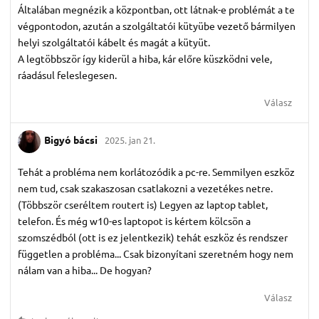
Általában megnézik a központban, ott látnak-e problémát a te
végpontodon, azután a szolgáltatói kütyübe vezető bármilyen
helyi szolgáltatói kábelt és magát a kütyüt.
A legtöbbször így kiderül a hiba, kár előre küszködni vele,
ráadásul feleslegesen.
Válasz
Bigyó bácsi
2025. jan 21.
Tehát a probléma nem korlátozódik a pc-re. Semmilyen eszköz
nem tud, csak szakaszosan csatlakozni a vezetékes netre.
(Többször cseréltem routert is) Legyen az laptop tablet,
telefon. És még w10-es laptopot is kértem kölcsön a
szomszédból (ott is ez jelentkezik) tehát eszköz és rendszer
független a probléma... Csak bizonyítani szeretném hogy nem
nálam van a hiba... De hogyan?
Válasz