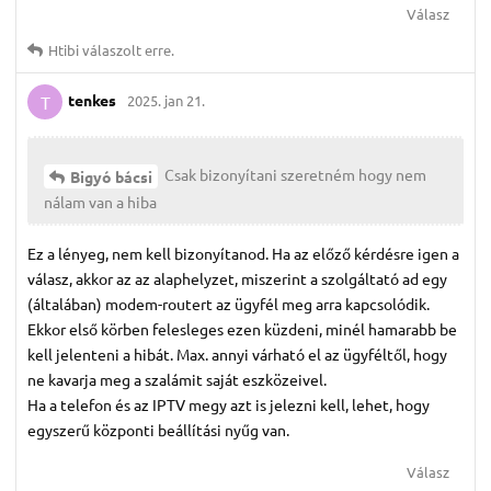
Válasz
Htibi
válaszolt erre.
tenkes
2025. jan 21.
T
Csak bizonyítani szeretném hogy nem
Bigyó bácsi
nálam van a hiba
Ez a lényeg, nem kell bizonyítanod. Ha az előző kérdésre igen a
válasz, akkor az az alaphelyzet, miszerint a szolgáltató ad egy
(általában) modem-routert az ügyfél meg arra kapcsolódik.
Ekkor első körben felesleges ezen küzdeni, minél hamarabb be
kell jelenteni a hibát. Max. annyi várható el az ügyféltől, hogy
ne kavarja meg a szalámit saját eszközeivel.
Ha a telefon és az IPTV megy azt is jelezni kell, lehet, hogy
egyszerű központi beállítási nyűg van.
Válasz