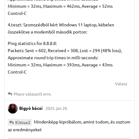
Minimum = 32ms, Maximum = 462ms, Average = 52ms
Control-C
4.teszt: Szomszédból kért Windows 11 laptop, kébelen
összekötve a modemböl második porton:
Ping statistics for 8.8.8.8:
Packets: Sent = 602, Received = 308, Lost = 294 (48% loss),
Approximate round trip times in milli-seconds:
Minimum = 32ms, Maximum = 393ms, Average = 43ms
Control-C
Válasz
Phace
válaszolt erre.
Bigyó bácsi
2025. jan 29.
Mindenképp kipróbálom, amint tudom, és osztom
Kittus2
az eredményeket