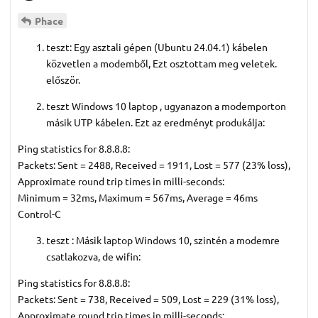
Phace
teszt: Egy asztali gépen (Ubuntu 24.04.1) kábelen
közvetlen a modemből, Ezt osztottam meg veletek.
először.
teszt Windows 10 laptop , ugyanazon a modemporton
másik UTP kábelen. Ezt az eredményt produkálja:
Ping statistics for 8.8.8.8:
Packets: Sent = 2488, Received = 1911, Lost = 577 (23% loss),
Approximate round trip times in milli-seconds:
Minimum = 32ms, Maximum = 567ms, Average = 46ms
Control-C
teszt : Másik laptop Windows 10, szintén a modemre
csatlakozva, de wifin:
Ping statistics for 8.8.8.8:
Packets: Sent = 738, Received = 509, Lost = 229 (31% loss),
Approximate round trip times in milli-seconds: