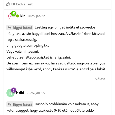
klt
kedveli ezt.
klt
2025. jan 22.
Esetleg egy pinget indíts el szövegbe
Bigyó bácsi
irányítva, aztán hagyd futni hosszan. A válaszidőkben látszani
fog a szakaszosság.
ping google.com >ping.txt
Vagy valami ilyesmi.
Lehet cizelláltabb scriptet is farigcsálni.
De szerintem ez ráér akkor, ha a szolgáltató nagyon látványos
vállvonogatásba kezd, ahogy tenkes is írta: jelentsd be a hibát!
Válasz
Htibi
2025. jan 22.
H
Hasonló problémám volt nekem is, annyi
Bigyó bácsi
különbséggel, hogy csak este 9-10 után dobált le több-