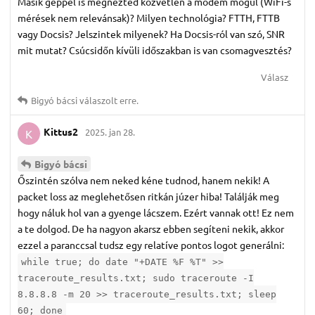
Másik géppel is megnézted közvetlen a modem mögül (WiFi-s
mérések nem relevánsak)? Milyen technológia? FTTH, FTTB
vagy Docsis? Jelszintek milyenek? Ha Docsis-ról van szó, SNR
mit mutat? Csúcsidőn kívüli időszakban is van csomagvesztés?
Válasz
Bigyó bácsi
válaszolt erre.
Kittus2
2025. jan 28.
K
Bigyó bácsi
Őszintén szólva nem neked kéne tudnod, hanem nekik! A
packet loss az meglehetősen ritkán júzer hiba! Találják meg
hogy náluk hol van a gyenge lácszem. Ezért vannak ott! Ez nem
a te dolgod. De ha nagyon akarsz ebben segíteni nekik, akkor
ezzel a paranccsal tudsz egy relatíve pontos logot generálni:
while true; do date "+DATE %F %T" >>
traceroute_results.txt; sudo traceroute -I
8.8.8.8 -m 20 >> traceroute_results.txt; sleep
60; done