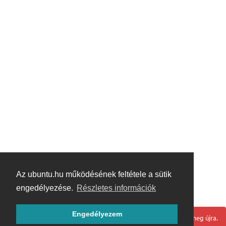
Az ubuntu.hu működésének feltétele a sütik
engedélyezése.
Részletes információk
Engedélyezem
Hoppá! Valami hiba történt. Frissítse az oldalt és próbálja meg újra.