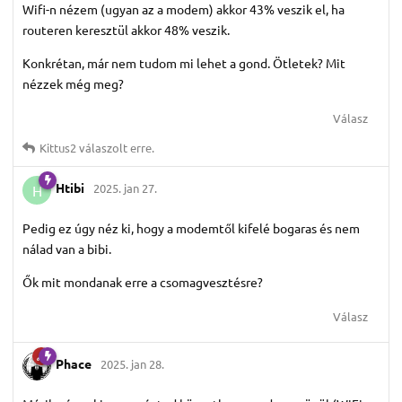
Wifi-n nézem (ugyan az a modem) akkor 43% veszik el, ha
routeren keresztül akkor 48% veszik.
Konkrétan, már nem tudom mi lehet a gond. Ötletek? Mit
nézzek még meg?
Válasz
Kittus2
válaszolt erre.
Htibi
2025. jan 27.
H
Pedig ez úgy néz ki, hogy a modemtől kifelé bogaras és nem
nálad van a bibi.
Ők mit mondanak erre a csomagvesztésre?
Válasz
Phace
2025. jan 28.