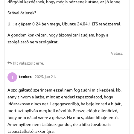
dörgölni kezdésnek, hogy mégis nézzenek utána, az jó lenne...
Szóval ötletek?
U.i.: a gépem 0-24 ben megy, Ubuntu 24.04.1 LTS rendszerrel.
A gondom konkrétan, hogy bizonyítani tudjam, hogy a
szolgáltató nem szolgáltat.
Válasz
klt
válaszolt erre.
tenkes
2025. jan 21.
T
A szolgáltató szerintem ezzel nem fog tudni mit kezdeni, kb.
annyit nyom a latba, mint az eredeti tapasztalatod, hogy
időszakosan nincs net. Legegyszerűbb, ha bejelented a hibát,
mert azt nyilván meg kell nézniük. Persze előbb ellenőrizd,
hogy nem nálad van-e a gebasz. Ha nincs, akkor hibajelentő.
Amennyiben nem találnak gondot, de a hiba továbbra is
tapasztalható, akkor újra.