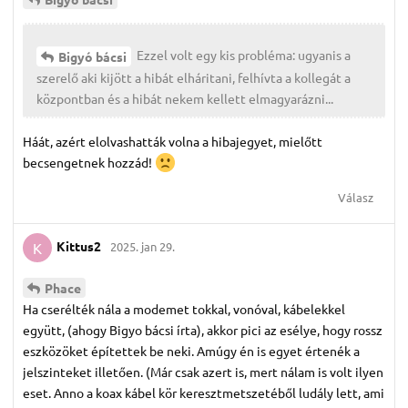
Ezzel volt egy kis probléma: ugyanis a
Bigyó bácsi
szerelő aki kijött a hibát elháritani, felhívta a kollegát a
központban és a hibát nekem kellett elmagyarázni...
Háát, azért elolvashatták volna a hibajegyet, mielőtt
becsengetnek hozzád!
Válasz
Kittus2
2025. jan 29.
K
Phace
Ha cserélték nála a modemet tokkal, vonóval, kábelekkel
együtt, (ahogy Bigyo bácsi írta), akkor pici az esélye, hogy rossz
eszközöket építettek be neki. Amúgy én is egyet értenék a
jelszinteket illetően. (Már csak azert is, mert nálam is volt ilyen
eset. Anno a koax kábel kör keresztmetszetéből ludály lett, ami