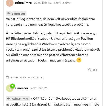
tokoziimre
2025. feb 25.
Szerkesztve
T
a mester
Valószínűleg igazad van, de nem volt akkor időm foglalkozni
vele, azóta meg nem igazán foglalkoztatott a probléma.
A családban az asztali gép, valamint egy Dell Latitude és egy
HP Elitebook működik szépen Ubival, a feleségem Pavilion
Aero gépe egyébként is Windows (nyelvtanár, egy csomó
vackuk win only), szóval lezártam a problémát küzdelem nélkül.
50 körül én már nem minden páston választom a harcot,
értelmesen el tudom foglalni magam mással is.
Válasz
a mester
válaszolt erre.
a mester
2025. feb 25.
A
( OFF: két hét múlva kopogtat az ajtómon a
tokoziimre
nyugdíjkorhatár.) Én viszont kihívásként élem meg még mindig