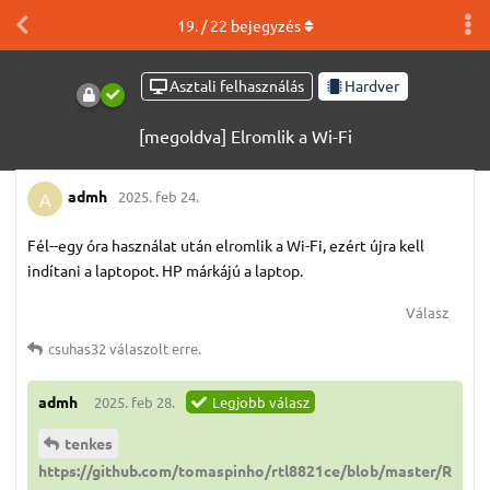
19
. /
22
bejegyzés
Asztali felhasználás
Hardver
[megoldva] Elromlik a Wi-Fi
admh
2025. feb 24.
A
Fél--egy óra használat után elromlik a Wi-Fi, ezért újra kell
indítani a laptopot. HP márkájú a laptop.
Válasz
csuhas32
válaszolt erre.
admh
2025. feb 28.
Legjobb válasz
tenkes
https://github.com/tomaspinho/rtl8821ce/blob/master/R