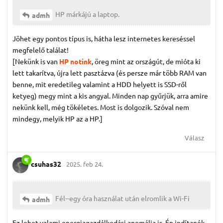
HP márkájú a laptop.
admh
Jöhet egy pontos típus is, hátha lesz internetes kereséssel
megfelelő találat!
[Nekünk is van
HP notink
, öreg mint az országút, de mióta ki
lett takarítva, újra lett pasztázva (és persze már több RAM van
benne, mit eredetileg valamint a HDD helyett is SSD-ről
ketyeg) megy mint a kis angyal. Minden nap gyűrjük, arra amire
nekünk kell, még tökéletes. Most is dolgozik. Szóval nem
mindegy, melyik HP az a HP.]
Válasz
csuhas32
2025. feb 24.
Fél--egy óra használat után elromlik a Wi-Fi
admh
Ez lehet valami energiagazdálkodási anomália is. Én indítanék