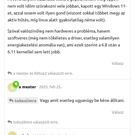
nem volt időm szórakozni vele jobban, kapott egy Windows 11-
et, azzal sosem volt ilyen gond (viszont sokkal többet megy az
aktív hűtés, míg linux alatt gyakorlatilag néma volt).
Szóval valószínűleg nem hardveres a probléma, hanem
szoftveres (még nem tökéletes a driver, esetleg valamilyen
energiakezelési anomália van), ami ezek szerint a 6.8 után a
6.11 kernellel sem lett jobb.
Válasz
a mester
és
Kittus2
válaszolt erre.
a mester
2025. feb 25.
A
Vagy amit esetleg ugyanúgy be kéne állítani.
tokoziimre
Válasz
tokoziimre
válaszolt erre.