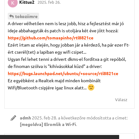
Kittus2
2025. feb 26.
K
tokoziimre
A driver vélhetően nem is lesz jobb, hisz a fejlesztést már jó
ideje abbahagyták és patch is utoljára két éve jött hozzá:
https://github.com/tomaspinho/rtl8821ce
Ezért írtam az elején, hogy jobban jár a kérdező, ha pár ezer Ft-
ért cserél(tet) a lapiban egy wifi csipet...
Ugyan fel lehet tenni a drivert dkms-el fordítva a git repóból,
de finoman szólva is "kihívásokkal küzd" a driver:
https://bugs.launchpad.net/ubuntu/+source/rtl8821ce
Ez egyébként a Realtek majd minden kombinált
Wifi/Bluetooth csipjére igaz linux alatt...
Válasz
admh
2025. feb 28.
a következőre módosította a címet:
[megoldva] Elromlik a Wi-Fi
.