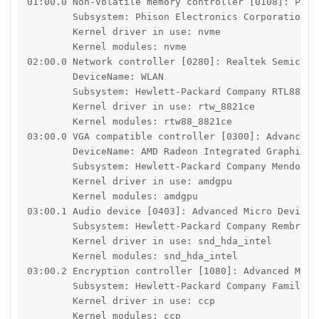
01:00.0 Non-Volatile memory controller [0108]: Phis
	Subsystem: Phison Electronics Corporation PS5019-E19 PCIe4 NVMe Controller (DRAM-less) [1987:5019]

	Kernel driver in use: nvme

	Kernel modules: nvme

02:00.0 Network controller [0280]: Realtek Semicond
	DeviceName: WLAN

	Subsystem: Hewlett-Packard Company RTL8821CE 802.11ac PCIe Wireless Network Adapter [103c:884d]

	Kernel driver in use: rtw_8821ce

	Kernel modules: rtw88_8821ce

03:00.0 VGA compatible controller [0300]: Advanced 
	DeviceName: AMD Radeon Integrated Graphics

	Subsystem: Hewlett-Packard Company Mendocino [103c:8a81]

	Kernel driver in use: amdgpu

	Kernel modules: amdgpu

03:00.1 Audio device [0403]: Advanced Micro Devices
	Subsystem: Hewlett-Packard Company Rembrandt Radeon High Definition Audio Controller [103c:8a81]

	Kernel driver in use: snd_hda_intel

	Kernel modules: snd_hda_intel

03:00.2 Encryption controller [1080]: Advanced Micr
	Subsystem: Hewlett-Packard Company Family 19h PSP/CCP [103c:8a81]

	Kernel driver in use: ccp

	Kernel modules: ccp
