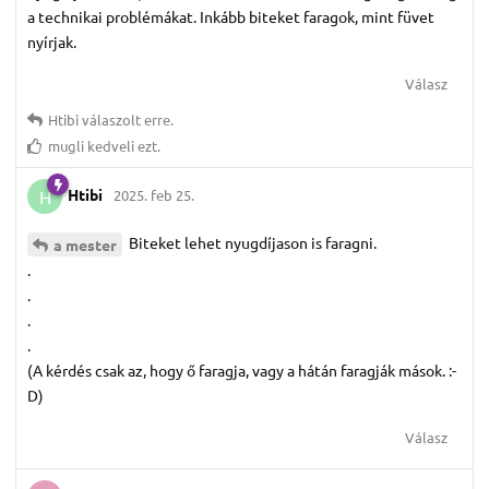
a technikai problémákat. Inkább biteket faragok, mint füvet
nyírjak.
Válasz
Htibi
válaszolt erre.
mugli
kedveli ezt.
Htibi
2025. feb 25.
H
Biteket lehet nyugdíjason is faragni.
a mester
.
.
.
.
(A kérdés csak az, hogy ő faragja, vagy a hátán faragják mások. :-
D)
Válasz