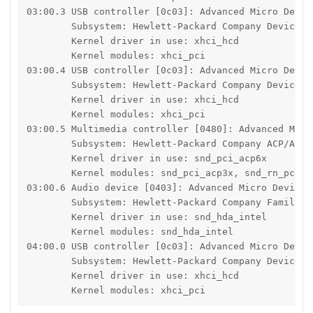
03:00.3 USB controller [0c03]: Advanced Micro Devic
	Subsystem: Hewlett-Packard Company Device [103c:8a81]

	Kernel driver in use: xhci_hcd

	Kernel modules: xhci_pci

03:00.4 USB controller [0c03]: Advanced Micro Devic
	Subsystem: Hewlett-Packard Company Device [103c:8a81]

	Kernel driver in use: xhci_hcd

	Kernel modules: xhci_pci

03:00.5 Multimedia controller [0480]: Advanced Micr
	Subsystem: Hewlett-Packard Company ACP/ACP3X/ACP6x Audio Coprocessor [103c:8c04]

	Kernel driver in use: snd_pci_acp6x

	Kernel modules: snd_pci_acp3x, snd_rn_pci_acp3x, snd_pci_acp5x, snd_pci_acp6x, snd_acp_pci, snd_rpl_pci_acp6x, snd_pci_ps, snd_sof_amd_renoir, snd_sof_amd_rembrandt, snd_sof_amd_vangogh, snd_sof_amd_acp63

03:00.6 Audio device [0403]: Advanced Micro Devices
	Subsystem: Hewlett-Packard Company Family 17h/19h HD Audio Controller [103c:8a81]

	Kernel driver in use: snd_hda_intel

	Kernel modules: snd_hda_intel

04:00.0 USB controller [0c03]: Advanced Micro Devic
	Subsystem: Hewlett-Packard Company Device [103c:8a81]

	Kernel driver in use: xhci_hcd

	Kernel modules: xhci_pci