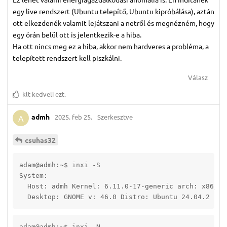
egy live rendszert (Ubuntu telepítő, Ubuntu kipróbálása), aztán
ott elkezdenék valamit lejátszani a netről és megnézném, hogy
egy órán belül ott is jelentkezik-e a hiba.
Ha ott nincs meg ez a hiba, akkor nem hardveres a probléma, a
telepített rendszert kell piszkálni.
Válasz
klt
kedveli ezt.
admh
2025. feb 25.
Szerkesztve
A
csuhas32
adam@admh:~$ inxi -S

System:

  Host: admh Kernel: 6.11.0-17-generic arch: x86_64 
  Desktop: GNOME v: 46.0 Distro: Ubuntu 24.04.2 LTS
adam@admh:~$ inxi -N
