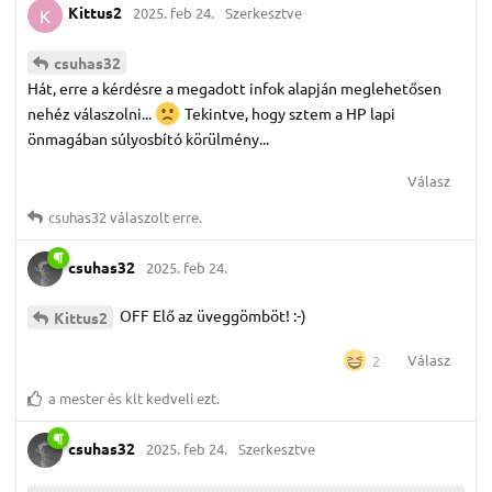
Kittus2
2025. feb 24.
Szerkesztve
K
csuhas32
Hát, erre a kérdésre a megadott infok alapján meglehetősen
nehéz válaszolni...
Tekintve, hogy sztem a HP lapi
önmagában súlyosbító körülmény...
Válasz
csuhas32
válaszolt erre.
csuhas32
2025. feb 24.
OFF Elő az üveggömböt! :-)
Kittus2
Válasz
2
a mester
és
klt
kedveli ezt.
csuhas32
2025. feb 24.
Szerkesztve