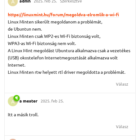
admh
2025. feb 25.
Szerkesztve
A
https://linuxmint.hu/forum/megoldva-elromlik-a-wi-fi
Linux Minten sikerült megoldanom a problémát,
de Ubuntun nem.
Linux Minten csak WP2-es Wi-Fi biztonság volt,
WPA3-as Wi-Fi biztonság nem volt.
A Linux Mint megoldást Ubuntura alkalmazva csak a vezetékes
(USB) okostelefon Internetmegosztását alkalmazva volt
Internet.
Linux Minten rtw helyett rtl driver megoldotta a problémát.
Válasz
a mester
2025. feb 25.
A
Itt a másik troll.
Válasz