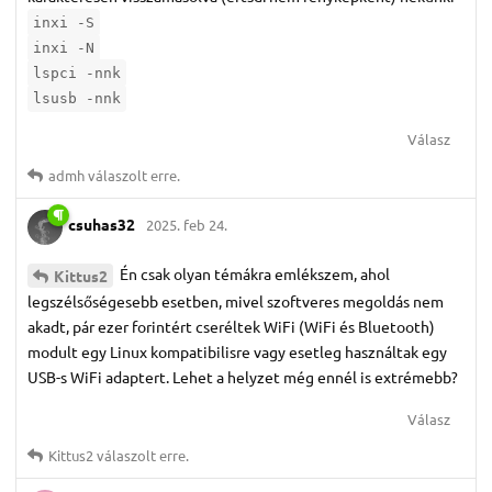
inxi -S
inxi -N
lspci -nnk
lsusb -nnk
Válasz
admh
válaszolt erre.
csuhas32
2025. feb 24.
Én csak olyan témákra emlékszem, ahol
Kittus2
legszélsőségesebb esetben, mivel szoftveres megoldás nem
akadt, pár ezer forintért cseréltek WiFi (WiFi és Bluetooth)
modult egy Linux kompatibilisre vagy esetleg használtak egy
USB-s WiFi adaptert. Lehet a helyzet még ennél is extrémebb?
Válasz
Kittus2
válaszolt erre.