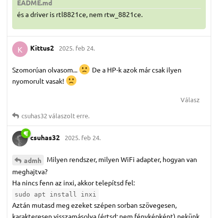
EADME.md
és a driver is rtl8821ce, nem rtw_8821ce.
Kittus2
2025. feb 24.
K
Szomorúan olvasom...
De a HP-k azok már csak ilyen
nyomorult vasak!
Válasz
csuhas32
válaszolt erre.
csuhas32
2025. feb 24.
Milyen rendszer, milyen WiFi adapter, hogyan van
admh
meghajtva?
Ha nincs fenn az inxi, akkor telepítsd fel:
sudo apt install inxi
Aztán mutasd meg ezeket szépen sorban szövegesen,
karakteresen visszamásolva (értsd: nem fényképként) nekünk.