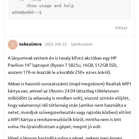
      Show usage and help

adam@admh:~$
Válasz
tokoziimre
2025. feb 25.
Szerkesztve
T
A lányomnak vettem én is tavaly kifutó akcióban egy HP
Pavilion 14" laptopot (Ryzen 7 5825u, 16GB, 512GB SSD,
asszem 170-re árazták le a korábbi 250+ ezres áráról).
Abban is hasonló sorozatszámú (majd megnézem) Realtek WIFI
kártya van, amivel az Ubuntu 24.04 látszólag tökéletesen
működött (a sebesség is rendben volt), viszont szintén elöjött,
hogy valamennyi idő tétlenség után (amikor nem használta a
netet, mondjuk szövegszerkesztés vagy rajzolás közben) eltűnt
a WIFI kártya a rendszereszközök közül, mintha nem is lett
volna. Ha újraindítottam a gépet, megint jó volt.
Mivel a lányom használta volna a gépet, nekem meg éppen