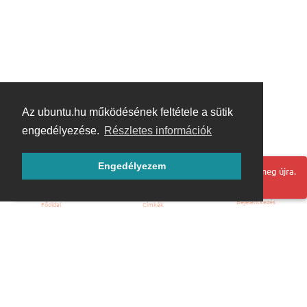
Az ubuntu.hu működésének feltétele a sütik
engedélyezése.
Részletes információk
Engedélyezem
Hoppá! Valami hiba történt. Frissítse az oldalt és próbálja meg újra.
Bejelentkezés
Főoldal
Címkék