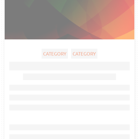
CATEGORY
CATEGORY
Ghost title