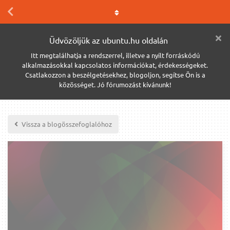
Üdvözöljük az ubuntu.hu oldalán
Itt megtalálhatja a rendszerrel, illetve a nyílt forráskódú
alkalmazásokkal kapcsolatos információkat, érdekességeket.
Csatlakozzon a beszélgetésekhez, blogoljon, segítse Ön is a
közösséget. Jó fórumozást kívánunk!
Vissza a blogösszefoglalóhoz