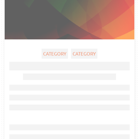
CATEGORY
CATEGORY
Ghost title