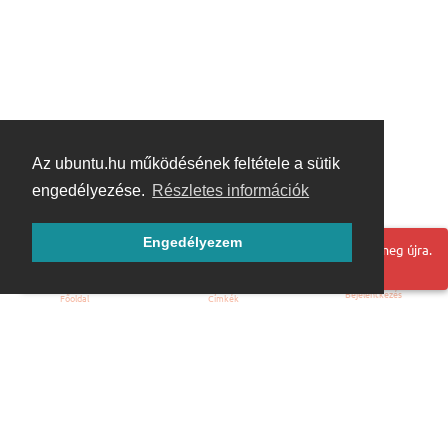
Az ubuntu.hu működésének feltétele a sütik
engedélyezése.
Részletes információk
Engedélyezem
Hoppá! Valami hiba történt. Frissítse az oldalt és próbálja meg újra.
Bejelentkezés
Főoldal
Címkék