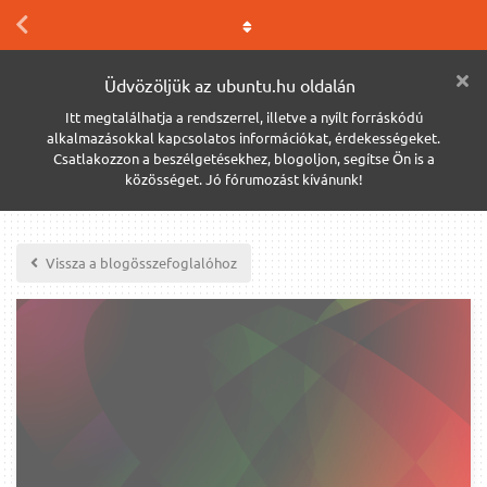
Üdvözöljük az ubuntu.hu oldalán
Itt megtalálhatja a rendszerrel, illetve a nyílt forráskódú
alkalmazásokkal kapcsolatos információkat, érdekességeket.
Csatlakozzon a beszélgetésekhez, blogoljon, segítse Ön is a
közösséget. Jó fórumozást kívánunk!
Vissza a blogösszefoglalóhoz