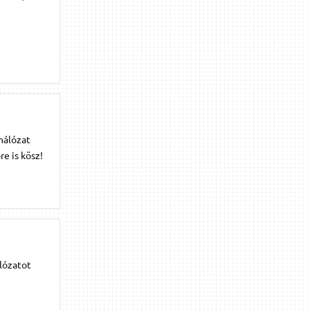
hálózat
e is kösz!
álózatot