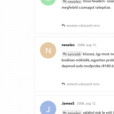
linux-headers-`unam
neualex
megfelelő csomagot telepítse.
neualex
válaszolt erre.
neualex
2008. aug 12.
N
kössssz, így most me
zaivaldi
kiválóan működik, egyetlen prob
depmod sudo modprobe r8180 és 
JamesS
válaszolt erre.
JamesS
2008. aug 12.
J
valahol már le volt
neualex