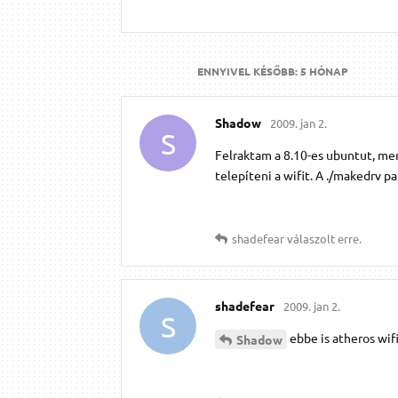
ENNYIVEL KÉSŐBB:
5 HÓNAP
Shadow
2009. jan 2.
S
Felraktam a 8.10-es ubuntut, mer
telepíteni a wifit. A ./makedrv pa
shadefear
válaszolt erre.
shadefear
2009. jan 2.
S
ebbe is atheros wif
Shadow