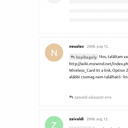
neualex
2008. aug 12.
N
Nos, találtam v
kopibagoly
http://wiki.msiwind.net/index
Wireless_Card itt a link, Option 
alábbi csomag nem található : li
zaivaldi
válaszolt erre.
zaivaldi
2008. aug 12.
Z