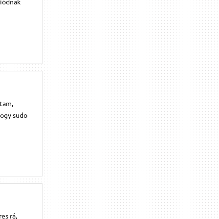
ziódnak
ltam,
hogy sudo
es rá,