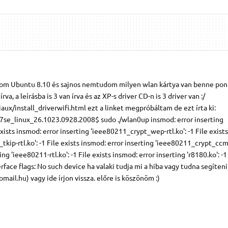
om Ubuntu 8.10 és sajnos nemtudom milyen wlan kártya van benne pon
va, a leírásba is 3 van írva és az XP-s driver CD-n is 3 driver van :/
ux/install_driverwifi.html ezt a linket megpróbáltam de ezt írta ki:
se_linux_26.1023.0928.2008$ sudo ./wlan0up insmod: error inserting
exists insmod: error inserting 'ieee80211_crypt_wep-rtl.ko': -1 File exist
tkip-rtl.ko': -1 File exists insmod: error inserting 'ieee80211_crypt_ccmp
ing 'ieee80211-rtl.ko': -1 File exists insmod: error inserting 'r8180.ko': -1
face flags: No such device ha valaki tudja mi a hiba vagy tudna segíten
mail.hu) vagy ide írjon vissza. előre is köszönöm :)