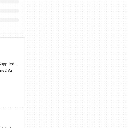
Supplied_
enet: Az