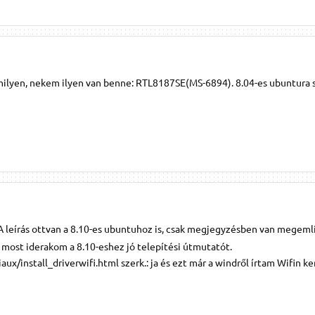
ilyen, nekem ilyen van benne: RTL8187SE(MS-6894). 8.04-es ubuntura 
 A leírás ottvan a 8.10-es ubuntuhoz is, csak megjegyzésben van megeml
most iderakom a 8.10-eshez jó telepítési útmutatót.
ux/install_driverwifi.html szerk.: ja és ezt már a windről írtam Wifin ker