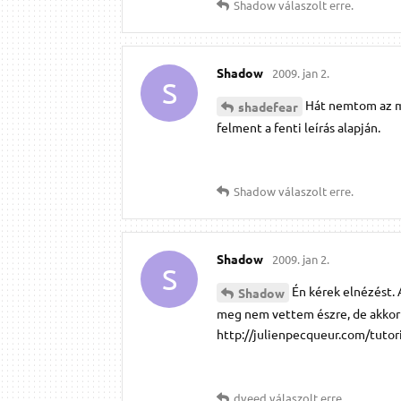
Shadow
válaszolt erre.
Shadow
2009. jan 2.
S
Hát nemtom az m
shadefear
felment a fenti leírás alapján.
Shadow
válaszolt erre.
Shadow
2009. jan 2.
S
Én kérek elnézést.
Shadow
meg nem vettem észre, de akkor 
http://julienpecqueur.com/tutoria
dveed
válaszolt erre.