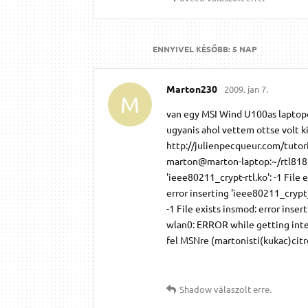
ENNYIVEL KÉSŐBB:
5 NAP
Marton230
2009. jan 7.
M
van egy MSI Wind U100as laptop
ugyanis ahol vettem ottse volt kiír
http://julienpecqueur.com/tutoria
marton@marton-laptop:~/rtl8187
'ieee80211_crypt-rtl.ko': -1 File 
error inserting 'ieee80211_crypt_
-1 File exists insmod: error insert
wlan0: ERROR while getting inter
fel MSNre (martonisti(kukac)citro
Shadow
válaszolt erre.