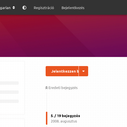
garian
Regisztráció
Bejelentkezés
Jelentkezzen be a válaszhoz
Eredeti bejegyzés
5
. /
19
bejegyzés
2008. augusztus