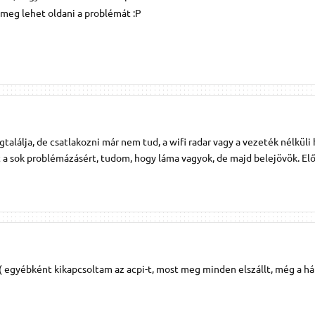
t meg lehet oldani a problémát :P
alálja, de csatlakozni már nem tud, a wifi radar vagy a vezeték nélküli 
 a sok problémázásért, tudom, hogy láma vagyok, de majd belejövök. Előr
( egyébként kikapcsoltam az acpi-t, most meg minden elszállt, még a h