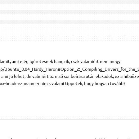
alamit, ami elég igéretesnek hangzik, csak valamiért nem megy:
.php/Ubuntu_8.04_Hardy_Heron#Option_2:_Compiling_Drivers_for_the_
2 ami jó lehet, de valmiért az első sor beírása után elakadok, ez a hibaüz
nux-headers-uname -r nincs valami tippetek, hogy hogyan tovább?