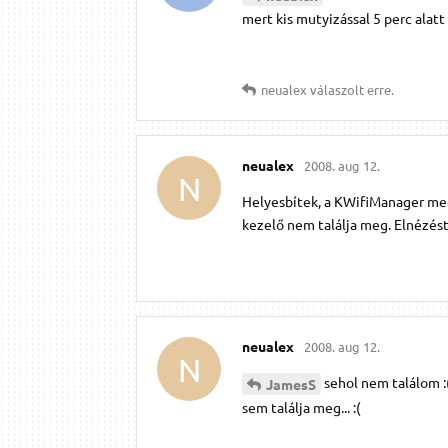
mert kis mutyizással 5 perc alat
neualex
válaszolt erre.
neualex
2008. aug 12.
N
Helyesbítek, a KWifiManager megt
kezelő nem találja meg. Elnézést
neualex
2008. aug 12.
N
sehol nem találom :
JamesS
sem találja meg... :(