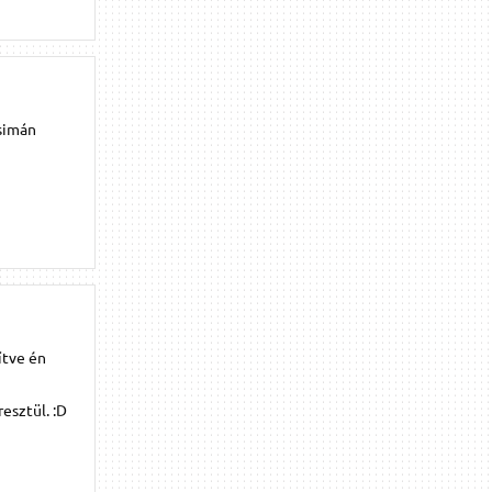
simán
ítve én
esztül. :D