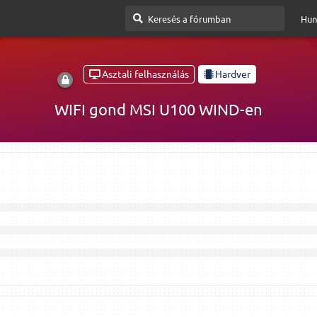
Hun
Asztali felhasználás
Hardver
WIFI gond MSI U100 WIND-en