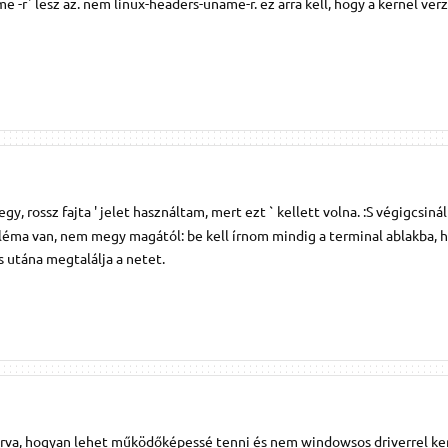
e -r` lesz az. nem linux-headers-uname-r. ez arra kell, hogy a kernel ver
gy, rossz fajta ' jelet használtam, mert ezt ` kellett volna. :S végigcsiná
léma van, nem megy magától: be kell írnom mindig a terminal ablakba, 
utána megtalálja a netet.
 írva, hogyan lehet működőképessé tenni és nem windowsos driverrel ker