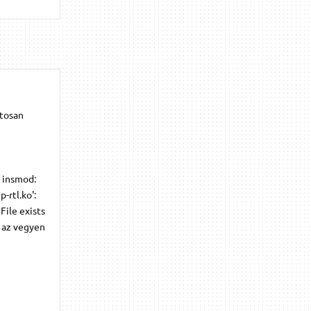
tosan
s insmod:
-rtl.ko':
 File exists
i az vegyen