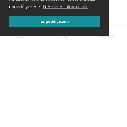
engedélyezése.
Részletes információk
Engedélyezem
Bejelentkezés
Főoldal
Címkék
Kezdőoldal
Blog
ÁSZF
Szabályzat
Kapcsolat
ubuntu.hu :: Magyar Ubuntu Közösség
© 2007 – 2026