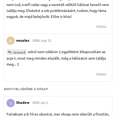
nem tud, a wifi radar vagy a vezeték nélküli hálózat kezelő nem
találja meg. Elnézést a sok problémázásért, tudom, hogy láma
vagyok, de majd belejövök. Előre is kösz!
Válasz
neualex
2008. aug 12.
N
sehol nem találom :( egyébként kikapcsoltam az
JamesS
acpi-t, most meg minden elszállt, még a hálózatot sem találja
meg... :(
Válasz
ENNYIVEL KÉSŐBB:
5 HÓNAP
Shadow
2009. jan 2.
S
Felraktam a 8.10-es ubuntut, mer vhogy nem sikerült a frissítés,