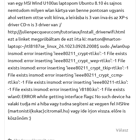
van egy MSI Wind U100as laptopom Ubuntu 8.10 és sajnos
nemtudom milyen wlan kártya van benne pontosan ugyanis
ahol vettem ottse volt kiírva, a leírásba is 3 van írva és az XP-s
driver CD-n is 3 driver van :/
http://julienpecqueur.com/tutoriaux/install_driverwifi.html
ezt a linket megpróbáltam de ezt írta ki: marton@marton-
laptop:~/rtl8187se_linux_26.1023.0928.2008$ sudo ./wlan0up
insmod: error inserting 'ieee80211_crypt-rtl.ko': -1 File exists
insmod: error inserting 'ieee80211_crypt_wep-rtl.ko': -1 File
exists insmod: error inserting 'ieee80211_crypt_tkip-rtl.ko': -1
File exists insmod: error inserting 'ieee80211_crypt_ccmp-
rtl.ko': -1 File exists insmod: error inserting 'ieee80211-rtl.ko':
-1 File exists insmod: error inserting 'r8180.ko': -1 File exists
wlan0: ERROR while getting interface flags: No such device ha
valaki tudja mi a hiba vagy tudna segíteni az vegyen fel MSNre
(martonisti(kukac)citromail.hu) vagy ide írjon vissza. előre is
köszönöm :)
Válasz