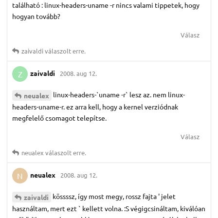
található : linux-headers-uname -r nincs valami tippetek, hogy
hogyan tovább?
Válasz
zaivaldi
válaszolt erre.
zaivaldi
2008. aug 12.
Z
linux-headers-`uname -r` lesz az. nem linux-
neualex
headers-uname-r. ez arra kell, hogy a kernel verziódnak
megfelelő csomagot telepítse.
Válasz
neualex
válaszolt erre.
neualex
2008. aug 12.
N
kössssz, így most megy, rossz fajta ' jelet
zaivaldi
használtam, mert ezt ` kellett volna. :S végigcsináltam, kiválóan