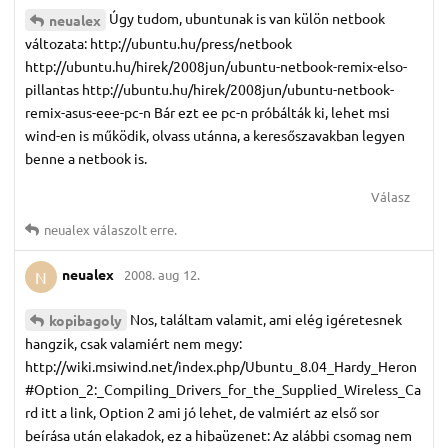
Úgy tudom, ubuntunak is van külön netbook
neualex
változata: http://ubuntu.hu/press/netbook
http://ubuntu.hu/hirek/2008jun/ubuntu-netbook-remix-elso-
pillantas http://ubuntu.hu/hirek/2008jun/ubuntu-netbook-
remix-asus-eee-pc-n Bár ezt ee pc-n próbálták ki, lehet msi
wind-en is működik, olvass utánna, a keresőszavakban legyen
benne a netbook is.
Válasz
neualex
válaszolt erre.
neualex
2008. aug 12.
N
Nos, találtam valamit, ami elég igéretesnek
kopibagoly
hangzik, csak valamiért nem megy:
http://wiki.msiwind.net/index.php/Ubuntu_8.04_Hardy_Heron
#Option_2:_Compiling_Drivers_for_the_Supplied_Wireless_Ca
rd itt a link, Option 2 ami jó lehet, de valmiért az első sor
beírása után elakadok, ez a hibaüzenet: Az alábbi csomag nem