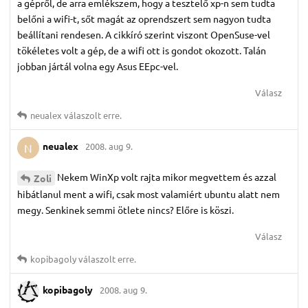
a gépről, de arra emlékszem, hogy a tesztelő xp-n sem tudta
belőni a wifi-t, sőt magát az oprendszert sem nagyon tudta
beállítani rendesen. A cikkíró szerint viszont OpenSuse-vel
tökéletes volt a gép, de a wifi ott is gondot okozott. Talán
jobban jártál volna egy Asus EEpc-vel.
Válasz
neualex
válaszolt erre.
neualex
2008. aug 9.
N
Nekem WinXp volt rajta mikor megvettem és azzal
Zoli
hibátlanul ment a wifi, csak most valamiért ubuntu alatt nem
megy. Senkinek semmi ötlete nincs? Előre is köszi.
Válasz
kopibagoly
válaszolt erre.
kopibagoly
2008. aug 9.