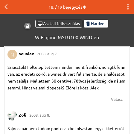
18
. /
19
bejegyzés
Asztali felhasználás
Hardver
WIFI gond MSI U100 WIND-en
neualex
2008. aug 7.
N
Sziasztok! Feltelepítettem minden ment frankón, ndisgtk fenn
van, az eredeti cd-ről a wines drivert felismerte, de a hálózatot
nem találja. Mellettem 30 centivel 78%os jelerősség, de nálam
semmi. Nincs valami tippetek? Előre is kösz, Alex
Válasz
Zoli
2008. aug 8.
Sajnos már nem tudom pontosan hol olvastam egy cikket erről