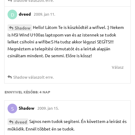
Shadow
válaszolt erre.
dveed
2009. jan 11.
D
Hello! Látom Te is küszködtél a wifivel. :) Nekem
Shadow
is MSI Wind U100as laptopom van és az istennek se tudok
lelket csiholni a wifibe:S Ha tudsz akkor légyszi SEGÍTS!!!
Megnéztem a telepítési útmutatót és a leírtak alapján
csináltam mindent. De semmi. Előre is kössz!
Válasz
Shadow
válaszolt erre.
ENNYIVEL KÉSŐBB:
4 NAP
Shadow
2009. jan 15.
S
Sajnos nem tudok segíteni. Én követtem a leírást és
dveed
működik. Ennél többet én se tudok.