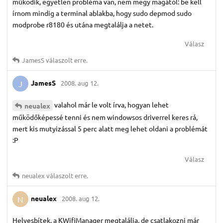
működik, egyetlen probléma van, nem megy magától: be kell
írnom mindig a terminal ablakba, hogy sudo depmod sudo
modprobe r8180 és utána megtalálja a netet.
Válasz
JamesS
válaszolt erre.
JamesS
2008. aug 12.
J
valahol már le volt írva, hogyan lehet
neualex
működőképessé tenni és nem windowsos driverrel keres rá,
mert kis mutyizással 5 perc alatt meg lehet oldani a problémát
:P
Válasz
neualex
válaszolt erre.
neualex
2008. aug 12.
N
Helyesbítek, a KWifiManager megtalálja, de csatlakozni már