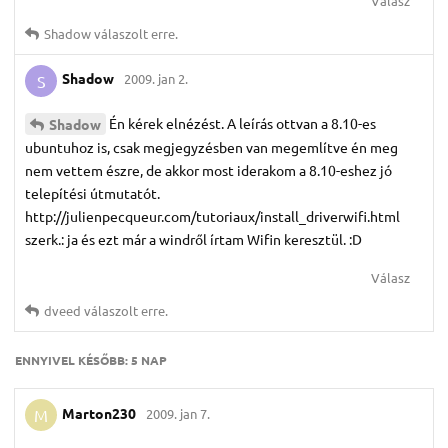
Válasz
Shadow
válaszolt erre.
Shadow
2009. jan 2.
S
Én kérek elnézést. A leírás ottvan a 8.10-es
Shadow
ubuntuhoz is, csak megjegyzésben van megemlítve én meg
nem vettem észre, de akkor most iderakom a 8.10-eshez jó
telepítési útmutatót.
http://julienpecqueur.com/tutoriaux/install_driverwifi.html
szerk.: ja és ezt már a windről írtam Wifin keresztül. :D
Válasz
dveed
válaszolt erre.
ENNYIVEL KÉSŐBB:
5 NAP
Marton230
2009. jan 7.
M