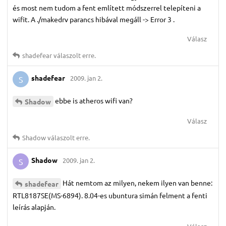
és most nem tudom a fent említett módszerrel telepíteni a
wifit. A ./makedrv parancs hibával megáll -> Error 3 .
Válasz
shadefear
válaszolt erre.
shadefear
2009. jan 2.
S
ebbe is atheros wifi van?
Shadow
Válasz
Shadow
válaszolt erre.
Shadow
2009. jan 2.
S
Hát nemtom az milyen, nekem ilyen van benne:
shadefear
RTL8187SE(MS-6894). 8.04-es ubuntura simán felment a fenti
leírás alapján.