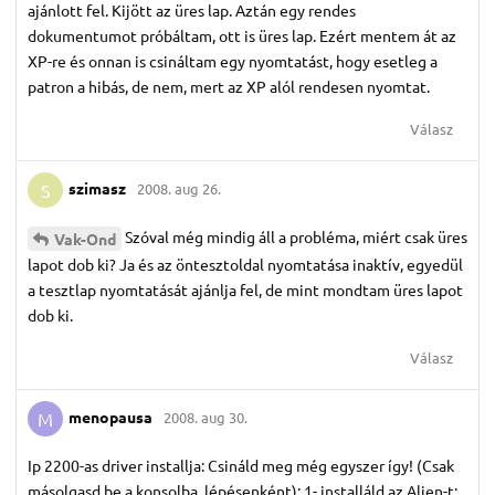
ajánlott fel. Kijött az üres lap. Aztán egy rendes
dokumentumot próbáltam, ott is üres lap. Ezért mentem át az
XP-re és onnan is csináltam egy nyomtatást, hogy esetleg a
patron a hibás, de nem, mert az XP alól rendesen nyomtat.
Válasz
szimasz
2008. aug 26.
S
Szóval még mindig áll a probléma, miért csak üres
Vak-Ond
lapot dob ki? Ja és az öntesztoldal nyomtatása inaktív, egyedül
a tesztlap nyomtatását ajánlja fel, de mint mondtam üres lapot
dob ki.
Válasz
menopausa
2008. aug 30.
M
Ip 2200-as driver installja: Csináld meg még egyszer így! (Csak
másolgasd be a konsolba, lépésenként): 1- installáld az Alien-t: