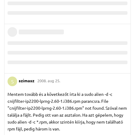
szimasz
2008. aug 25.
S
Mentem tovább és a következőt írta ki a sudo alien -d -c
cnijfilter-ip2200-lprng-2.60-1.i386.rpm parancsra. File
"cnijfilter-ip2200-lprng-2.60-1.i386.rpm" not found. Szóval nem
találja a fájlt. Pedig ott van az asztalon. Ha azt gépelem, hogy
sudo alien -d -c *.rpm, akkor szintén kiírja, hogy nem található
rpm fájl, pedig három is van.