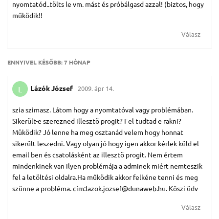
nyomtatód..tölts le vm. mást és próbálgasd azzal! (biztos, hogy
működik!!
Válasz
ENNYIVEL KÉSŐBB:
7 HÓNAP
Lázók József
2009. ápr 14.
L
szia szimasz. Látom hogy a nyomtatóval vagy problémában.
Sikerült-e szerezned illesztö progit? Fel tudtad e rakni?
Müködik? Jó lenne ha meg osztanád velem hogy honnat
sikerült leszedni. Vagy olyan jó hogy igen akkor kérlek küld el
email ben és csatolásként az illesztö progit. Nem értem
mindenkinek van ilyen problémája a adminek miért nemteszik
fel a letöltési oldalra.Ha működik akkor felkéne tenni és meg
szünne a probléma. cím:lazok.jozsef@dunaweb.hu. Köszi üdv
Válasz