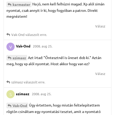
Na jó, nem kell felhúzni magad. Xp alól simán
karmester
nyomtat, csak annyit ír ki, hogy fogyóban a patron. Direkt
megnéztem!
Válasz
Vak-Ond
válaszolt erre.
Vak-Ond
2008. aug 25.
V
Azt írtad: "Öntesztnél is üreset dob ki." Aztán
szimasz
meg, hogy xp alól nyomtat. Most akkor hogy van ez?
Válasz
szimasz
válaszolt erre.
szimasz
2008. aug 25.
S
Úgy értettem, hogy miután feltelepítettem
Vak-Ond
rögtön csináltam egy nyomtatási tesztet, amit a nyomtató