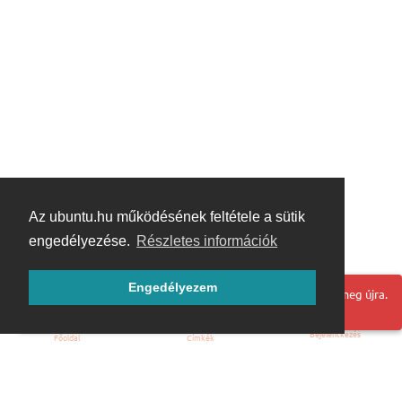
Az ubuntu.hu működésének feltétele a sütik
engedélyezése.
Részletes információk
Engedélyezem
Hoppá! Valami hiba történt. Frissítse az oldalt és próbálja meg újra.
Bejelentkezés
Főoldal
Címkék