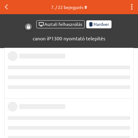
7
. /
22
bejegyzés
Asztali felhasználás
Hardver
canon iP1300 nyomtató telepítés