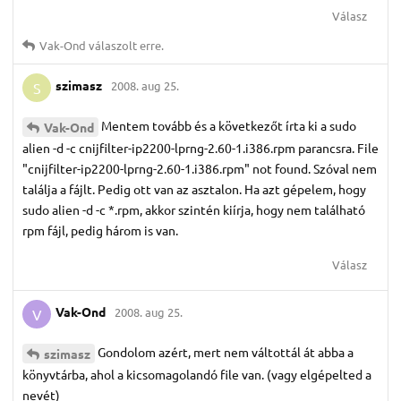
Válasz
Vak-Ond
válaszolt erre.
szimasz
2008. aug 25.
S
Mentem tovább és a következőt írta ki a sudo
Vak-Ond
alien -d -c cnijfilter-ip2200-lprng-2.60-1.i386.rpm parancsra. File
"cnijfilter-ip2200-lprng-2.60-1.i386.rpm" not found. Szóval nem
találja a fájlt. Pedig ott van az asztalon. Ha azt gépelem, hogy
sudo alien -d -c *.rpm, akkor szintén kiírja, hogy nem található
rpm fájl, pedig három is van.
Válasz
Vak-Ond
2008. aug 25.
V
Gondolom azért, mert nem váltottál át abba a
szimasz
könyvtárba, ahol a kicsomagolandó file van. (vagy elgépelted a
nevét)