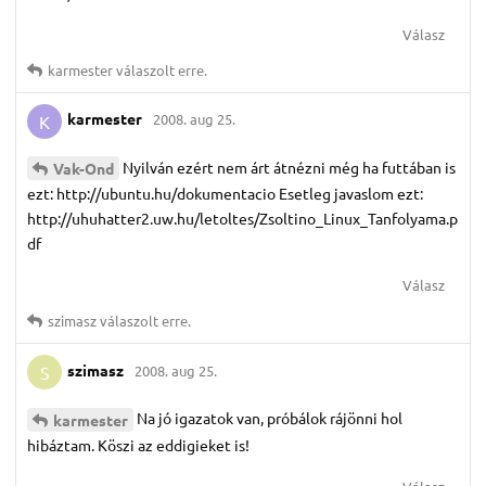
Válasz
karmester
válaszolt erre.
karmester
2008. aug 25.
K
Nyilván ezért nem árt átnézni még ha futtában is
Vak-Ond
ezt: http://ubuntu.hu/dokumentacio Esetleg javaslom ezt:
http://uhuhatter2.uw.hu/letoltes/Zsoltino_Linux_Tanfolyama.p
df
Válasz
szimasz
válaszolt erre.
szimasz
2008. aug 25.
S
Na jó igazatok van, próbálok rájönni hol
karmester
hibáztam. Köszi az eddigieket is!