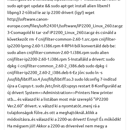
sudo apt-get update && sudo apt-get install alien libxml1
libpng3 2-töltsd le az ip 2200 drivert (így!) wget
http://software.canon-
europe.com/files/soft24301/software/iP2200_Linux_260.tar.gz
3-Csomagold ki tar -zxf iP2200_Linux_260.tar.gz és csináld a
következőt rm -f cnijfilter-common-2.60-1.src.rpm cnijfilter-
ip2200-lprng-2.60-1.i386.rpm 4-RPM-ből konvertáld deb-be:
sudo alien cnijfilter-common-2.60-1.i386.rpm sudo alien
cnijfilter-ip2200-2.60-1.i386.rpm 5-Installáld a drivert: sudo
dpkg -i cnijfilter-common_2.60-2_i386.deb sudo dpkg -i
cnijfilter-ip2200_2.60-2_i386.deb 6-Ez jön: sudo ln -s
/usr/lib/libtiff.so.4 /usr/lib/libtiff.so.3 sudo ldconfig 7-indítsd
újra a Cupsys-t. sudo /etc/init.d/cupsys restart 8-Konfiguráld az
új drivert System=>Administration=>Printers New printer
stb.... és válaszd ki a listában most már szereplő "iP2200
Ver.2.60" drivert. v. válszd ki a nyomtatót..menj rá a
tulajdonságok fülre..és ott a meghajtóknál..klikk a
módosításra..és válaszd ki a 2200-as drivert! Ennyi! És működik!
Ha mégsem jó!! Akkor a 2200-as driverével nem megy a