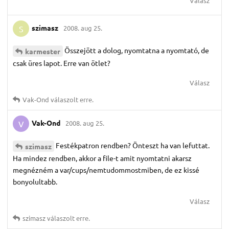
Válasz
szimasz
2008. aug 25.
S
Összejött a dolog, nyomtatna a nyomtató, de
karmester
csak üres lapot. Erre van ötlet?
Válasz
Vak-Ond
válaszolt erre.
Vak-Ond
2008. aug 25.
V
Festékpatron rendben? Önteszt ha van lefuttat.
szimasz
Ha mindez rendben, akkor a file-t amit nyomtatni akarsz
megnézném a var/cups/nemtudommostmiben, de ez kissé
bonyolultabb.
Válasz
szimasz
válaszolt erre.