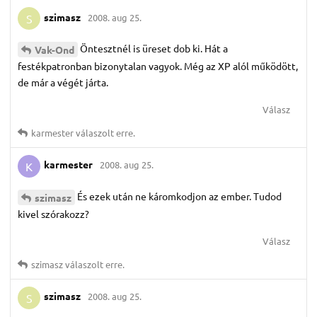
szimasz
2008. aug 25.
S
Öntesztnél is üreset dob ki. Hát a
Vak-Ond
festékpatronban bizonytalan vagyok. Még az XP alól működött,
de már a végét járta.
Válasz
karmester
válaszolt erre.
karmester
2008. aug 25.
K
És ezek után ne káromkodjon az ember. Tudod
szimasz
kivel szórakozz?
Válasz
szimasz
válaszolt erre.
szimasz
2008. aug 25.
S