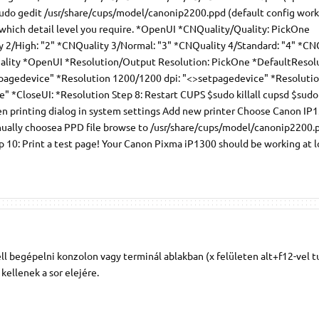
sudo gedit /usr/share/cups/model/canonip2200.ppd (default config work
 which detail level you require. *OpenUI *CNQuality/Quality: PickOne
 2/High: "2" *CNQuality 3/Normal: "3" *CNQuality 4/Standard: "4" *CN
ality *OpenUI *Resolution/Output Resolution: PickOne *DefaultResolu
tpagedevice" *Resolution 1200/1200 dpi: "<>setpagedevice" *Resoluti
" *CloseUI: *Resolution Step 8: Restart CUPS $sudo killall cupsd $sud
en printing dialog in system settings Add new printer Choose Canon IP
ually choosea PPD file browse to /usr/share/cups/model/canonip2200.
ep 10: Print a test page! Your Canon Pixma iP1300 should be working at lo
ell begépelni konzolon vagy terminál ablakban (x felületen alt+f12-vel t
kellenek a sor elejére.