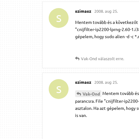
szimasz
2008. aug 25.
S
Mentem tovább és a következőt írt
"cnijfilter-ip2200-lprng-2.60-1.i3
gépelem, hogy sudo alien -d -c *.
Vak-Ond
válaszolt erre.
szimasz
2008. aug 25.
S
Mentem tovább és a 
Vak-Ond
parancsra. File "cnijfilter-ip2200
asztalon. Ha azt gépelem, hogy su
is van.