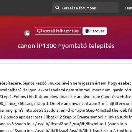
Hun
Asztali felhasználás
Hardver
canon iP1300 nyomtató telepítés
telepítésére. Sajnos kezdő linuxos lévén nem igazán értem, hogy ezeket
 terminálban? Ha igen, akkor is valami nem stimmel, mert nem igazán tör
Step 1: Follow this link and download the archive from Canon's website.
200_Linux_260.tar.gz Step 3: Delete an unwanted .rpm $rm cnijfilter-co
ining rpm's into .deb's $sudo alien -d -c *.rpm Step 4: Install the .deb f
tk1.2 $sudo apt-get install libgtk1.2 Step 6: Create symbolic links $sudo ln
png.so.3 $sudo ln -s /usr/lib/libxml2.so.2 /usr/lib/libxml.so.1 $sudo ln -s
ng.so.2 $sudo ln -s /usr/lib/libtiff.so.4 /usr/lib/libtiff.so.3 Step 7: (option