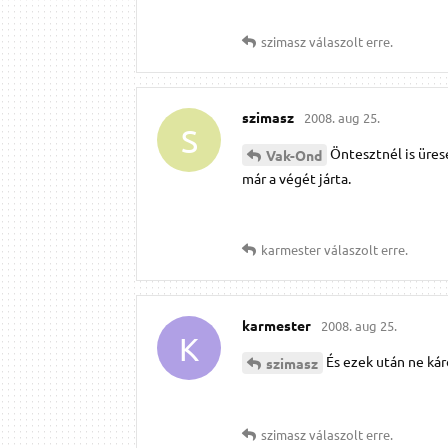
szimasz
válaszolt erre.
szimasz
2008. aug 25.
S
Öntesztnél is üres
Vak-Ond
már a végét járta.
karmester
válaszolt erre.
karmester
2008. aug 25.
K
És ezek után ne ká
szimasz
szimasz
válaszolt erre.