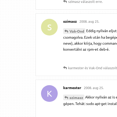
szimasz
válaszolt erre.
szimasz
2008. aug 25.
S
Eddig nyilván eljut
Vak-Ond
csomagolva. Ezek után ha begépel
neve), akkor kiírja, hogy command
konvertálni az rpm-et deb-é.
karmester
és
Vak-Ond
válaszolt
karmester
2008. aug 25.
K
Akkor nyilván az is
szimasz
gépen. Tehát: sudo apt-get instal