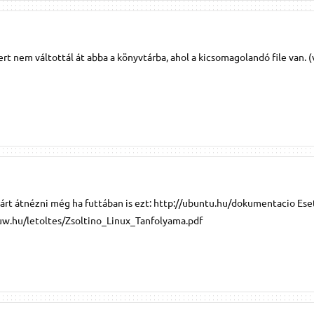
t nem váltottál át abba a könyvtárba, ahol a kicsomagolandó file van. 
árt átnézni még ha futtában is ezt: http://ubuntu.hu/dokumentacio Ese
.uw.hu/letoltes/Zsoltino_Linux_Tanfolyama.pdf