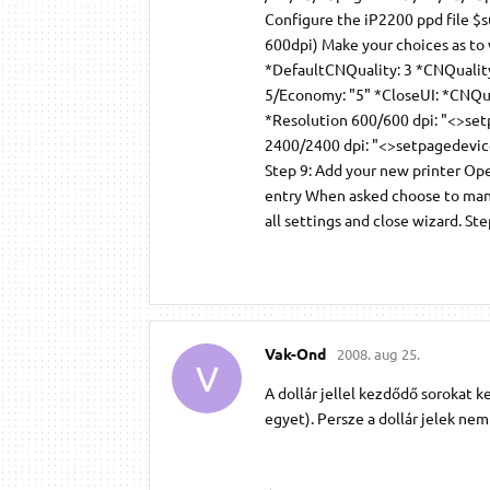
Configure the iP2200 ppd file $
600dpi) Make your choices as to
*DefaultCNQuality: 3 *CNQuality
5/Economy: "5" *CloseUI: *CNQu
*Resolution 600/600 dpi: "<>se
2400/2400 dpi: "<>setpagedevice
Step 9: Add your new printer Op
entry When asked choose to man
all settings and close wizard. St
Vak-Ond
2008. aug 25.
V
A dollár jellel kezdődő sorokat k
egyet). Persze a dollár jelek nem 