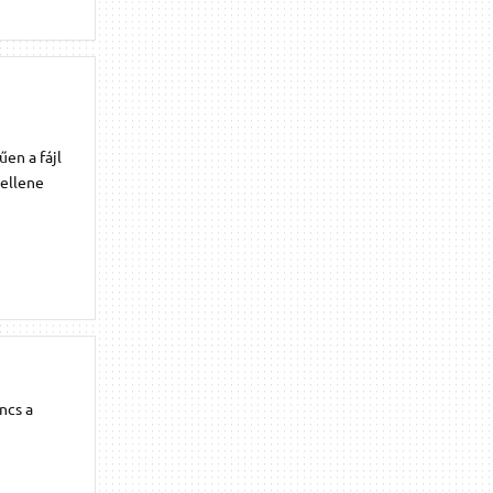
en a fájl
kellene
ncs a