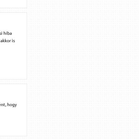
i hiba
akkor is
ént, hogy