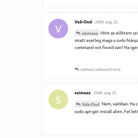
Vak-Ond
2008. aug 25.
V
Mint az előttem szó
szimasz
miatt esetleg maga a sudo hiányz
command not found van? Ha igen 
szimasz
válaszolt erre.
szimasz
2008. aug 25.
S
Nem, valóban. Ha c
Vak-Ond
sudo apt-get install alien. Fel l