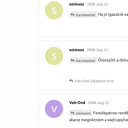
szimasz
2008. aug 25.
S
Na jó igazatok va
karmester
szimasz
2008. aug 25.
S
Összejött a dolo
karmester
Vak-Ond
válaszolt erre.
Vak-Ond
2008. aug 25.
V
Festékpatron rendb
szimasz
akarsz megnézném a var/cups/n