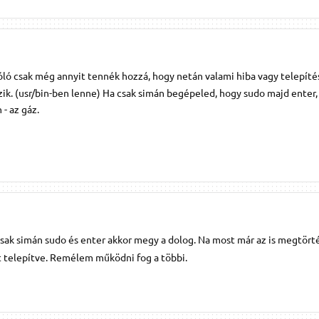
ló csak még annyit tennék hozzá, hogy netán valami hiba vagy telepítés
ik. (usr/bin-ben lenne) Ha csak simán begépeled, hogy sudo majd enter, 
- az gáz.
sak simán sudo és enter akkor megy a dolog. Na most már az is megtört
ett telepítve. Remélem működni fog a többi.