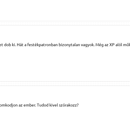
et dob ki. Hát a festékpatronban bizonytalan vagyok. Még az XP alól mű
romkodjon az ember. Tudod kivel szórakozz?