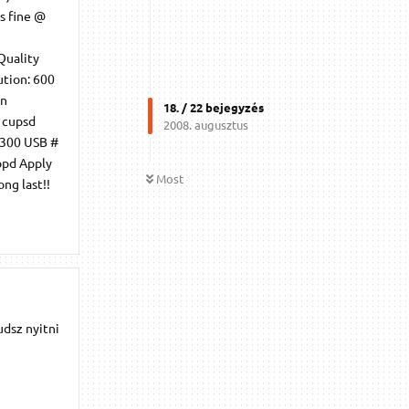
s fine @
Quality
tion: 600
on
18
. /
22
bejegyzés
o cupsd
2008. augusztus
1300 USB #
ppd Apply
Most
ng last!!
udsz nyitni