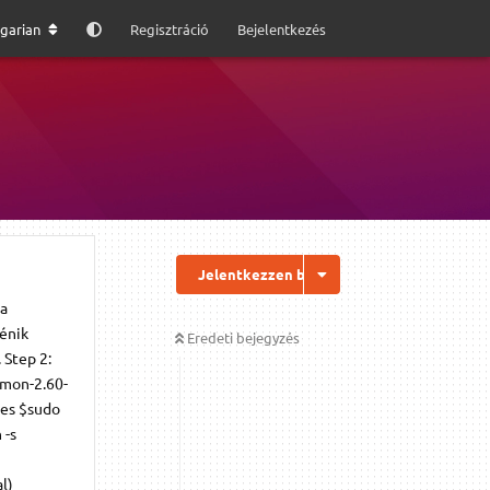
garian
Regisztráció
Bejelentkezés
Jelentkezzen be a válaszhoz
 a
ténik
Eredeti bejegyzés
 Step 2:
mmon-2.60-
iles $sudo
 -s
al)