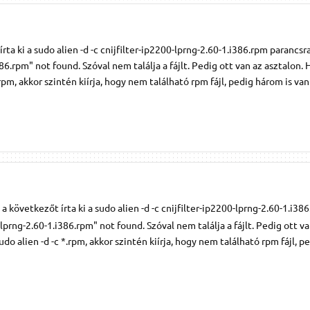
a ki a sudo alien -d -c cnijfilter-ip2200-lprng-2.60-1.i386.rpm parancsra
86.rpm" not found. Szóval nem találja a fájlt. Pedig ott van az asztalon. 
rpm, akkor szintén kiírja, hogy nem található rpm fájl, pedig három is van
következőt írta ki a sudo alien -d -c cnijfilter-ip2200-lprng-2.60-1.i38
-lprng-2.60-1.i386.rpm" not found. Szóval nem találja a fájlt. Pedig ott va
do alien -d -c *.rpm, akkor szintén kiírja, hogy nem található rpm fájl, 