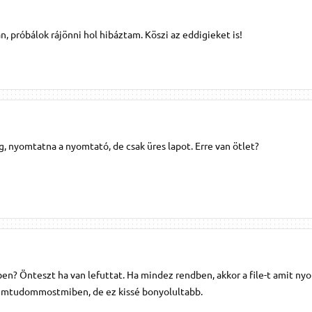
n, próbálok rájönni hol hibáztam. Köszi az eddigieket is!
g, nyomtatna a nyomtató, de csak üres lapot. Erre van ötlet?
en? Önteszt ha van lefuttat. Ha mindez rendben, akkor a file-t amit ny
emtudommostmiben, de ez kissé bonyolultabb.