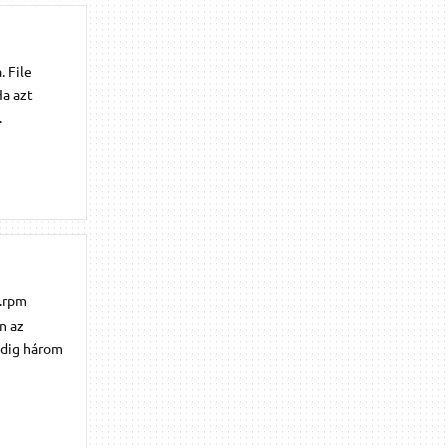
. File
Ha azt
.
6.rpm
n az
pedig három