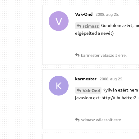
Vak-Ond
2008. aug 25.
V
Gondolom azért, mer
szimasz
elgépelted a nevét)
karmester
válaszolt erre.
karmester
2008. aug 25.
K
Nyilván ezért nem 
Vak-Ond
javaslom ezt: http://uhuhatter2
szimasz
válaszolt erre.