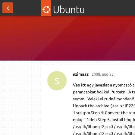
szimasz
2008. aug 25.
S
Van itt egy javaslat a nyomtató 
parancsokat hol kell futtatni. A
semmi. Valaki el tudná mondani! 
Unpack the archive $tar -xf iP2
1.src.rpm Step 4: Convert the rema
dpkg -i *.deb Step 5: Install libg
/usr/lib/libpng12.so.0 /usr/lib/lib
/usr/lib/libpng12.so.0 /usr/lib/libp