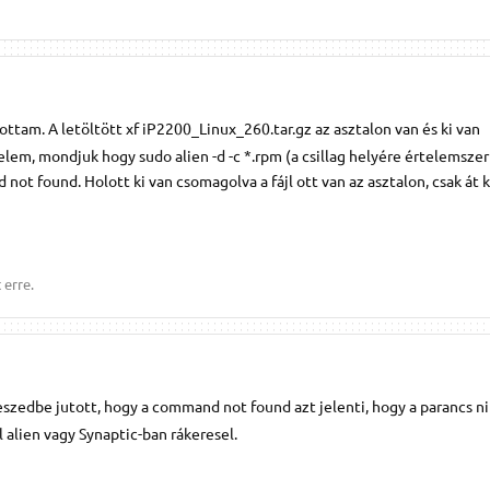
ottam. A letöltött xf iP2200_Linux_260.tar.gz az asztalon van és ki van
em, mondjuk hogy sudo alien -d -c *.rpm (a csillag helyére értelemszerű
 not found. Holott ki van csomagolva a fájl ott van az asztalon, csak át 
 erre.
 eszedbe jutott, hogy a command not found azt jelenti, hogy a parancs ni
l alien vagy Synaptic-ban rákeresel.