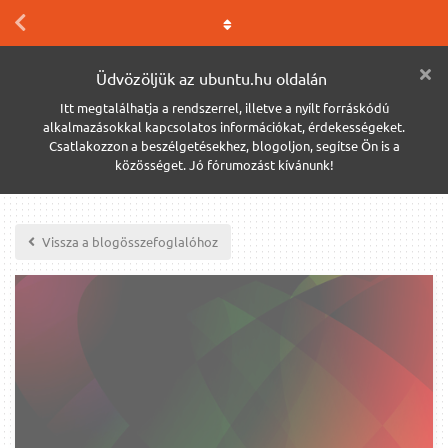
Üdvözöljük az ubuntu.hu oldalán
Itt megtalálhatja a rendszerrel, illetve a nyílt forráskódú
alkalmazásokkal kapcsolatos információkat, érdekességeket.
Csatlakozzon a beszélgetésekhez, blogoljon, segítse Ön is a
közösséget. Jó fórumozást kívánunk!
Vissza a blogösszefoglalóhoz