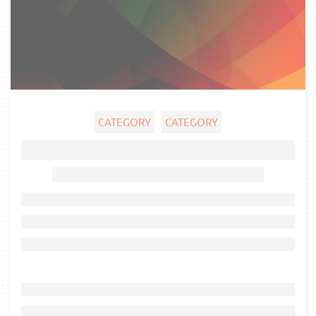
CATEGORY
CATEGORY
Ghost title