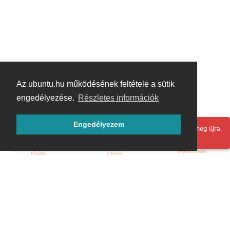
Az ubuntu.hu működésének feltétele a sütik
engedélyezése.
Részletes információk
Engedélyezem
Hoppá! Valami hiba történt. Frissítse az oldalt és próbálja meg újra.
Bejelentkezés
Főoldal
Címkék