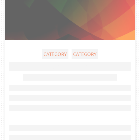
CATEGORY
CATEGORY
Ghost title