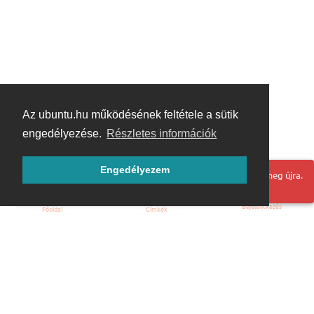
Az ubuntu.hu működésének feltétele a sütik
engedélyezése.
Részletes információk
Engedélyezem
Hoppá! Valami hiba történt. Frissítse az oldalt és próbálja meg újra.
Bejelentkezés
Főoldal
Címkék