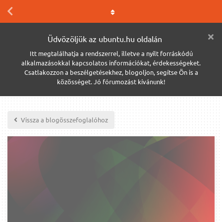
Üdvözöljük az ubuntu.hu oldalán
Itt megtalálhatja a rendszerrel, illetve a nyílt forráskódú
alkalmazásokkal kapcsolatos információkat, érdekességeket.
Csatlakozzon a beszélgetésekhez, blogoljon, segítse Ön is a
közösséget. Jó fórumozást kívánunk!
Vissza a blogösszefoglalóhoz