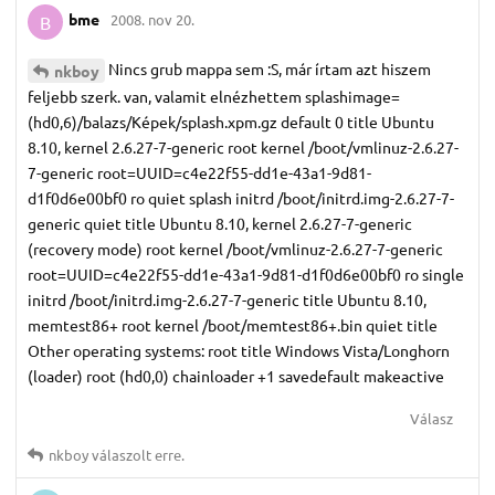
bme
2008. nov 20.
B
Nincs grub mappa sem :S, már írtam azt hiszem
nkboy
feljebb szerk. van, valamit elnézhettem splashimage=
(hd0,6)/balazs/Képek/splash.xpm.gz default 0 title Ubuntu
8.10, kernel 2.6.27-7-generic root kernel /boot/vmlinuz-2.6.27-
7-generic root=UUID=c4e22f55-dd1e-43a1-9d81-
d1f0d6e00bf0 ro quiet splash initrd /boot/initrd.img-2.6.27-7-
generic quiet title Ubuntu 8.10, kernel 2.6.27-7-generic
(recovery mode) root kernel /boot/vmlinuz-2.6.27-7-generic
root=UUID=c4e22f55-dd1e-43a1-9d81-d1f0d6e00bf0 ro single
initrd /boot/initrd.img-2.6.27-7-generic title Ubuntu 8.10,
memtest86+ root kernel /boot/memtest86+.bin quiet title
Other operating systems: root title Windows Vista/Longhorn
(loader) root (hd0,0) chainloader +1 savedefault makeactive
Válasz
nkboy
válaszolt erre.