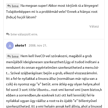
Na megvan super! Akkor most térjünk rá a lényegre!
bme
Tulajdonképpen mi is a problémád vele? Ennek a hiánya: root
(hdx,x) ha jól látom?
Válasz
bme
válaszolt erre.
akoto1
2008. nov 21.
A
Nem kell liveCD-vel szórakozni, magából a grub
bme
menüjéből ideiglenesen szerkeszthető,így el tudod indítani a
rendszert és onnan egyértelműen szerkesztheted a menu.lst-
t... Szóval szájbarágósan: bejön a grub, elkezd visszaszámolni.
Itt a fel-le nyilakkal a linuxra állsz (normálisan már rajta van a
csík) és nyomsz egy "e" betüt. erre átlép egy olyan helyre,ahol
fel sorol 3 sort: title Ubuntu... root vmi kernel vmi (nem biztos,h
ebben a sorrendben,de ezeknek tuti ott kell lenniük) fel-le
nyilakkal ugyan úgy ráállsz a root-ra és újabb "e" billentyűvel
szerkesztheted. itt a vmi helyén annak kell állnia, ahol a linuxod