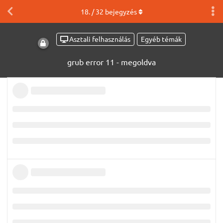
18
. /
32
bejegyzés
Asztali felhasználás
Egyéb témák
grub error 11 - megoldva