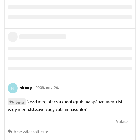
nkboy
2008. nov 20.
N
Nézd meg nincs a /boot/grub mappában menu.lst~
bme
vagy menu.lst.save vagy valami hasonló?
Válasz
bme
válaszolt erre.