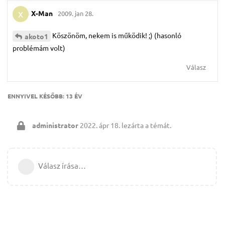
X-Man
2009. jan 28.
X
Köszönöm, nekem is működik! ;) (hasonló
akoto1
problémám volt)
Válasz
ENNYIVEL KÉSŐBB:
13 ÉV
administrator
2022. ápr 18.
lezárta a témát.
Válasz írása…