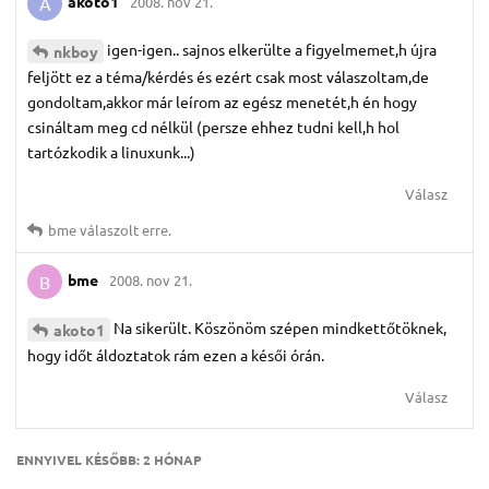
akoto1
2008. nov 21.
A
igen-igen.. sajnos elkerülte a figyelmemet,h újra
nkboy
feljött ez a téma/kérdés és ezért csak most válaszoltam,de
gondoltam,akkor már leírom az egész menetét,h én hogy
csináltam meg cd nélkül (persze ehhez tudni kell,h hol
tartózkodik a linuxunk...)
Válasz
bme
válaszolt erre.
bme
2008. nov 21.
B
Na sikerült. Köszönöm szépen mindkettőtöknek,
akoto1
hogy időt áldoztatok rám ezen a késői órán.
Válasz
ENNYIVEL KÉSŐBB:
2 HÓNAP