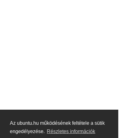
Az ubuntu.hu működésének feltétele a sütik
engedélyezése.
Részletes információk