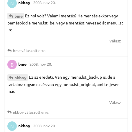
nkboy
2008. nov 20.
N
Ez hol volt? Valami mentés? Ha mentés akkor vagy
bme
bemásolod a menu.lst -be, vagy a mentést nevezed át menu.lst
-re.
Válasz
bme
válaszolt erre.
bme
2008. nov 20.
B
Ez az eredeti. Van egy menu.lst_backup is, de a
nkboy
tartalma ugyan ez, és van egy menu.lst_original, ami teljesen
más
Válasz
nkboy
válaszolt erre.
nkboy
2008. nov 20.
N