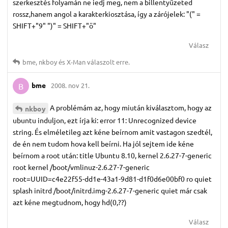
szerkesztés folyamán ne iedj meg, nem a billentyűzeted
rossz,hanem angol a karakterkiosztása, így a zárójelek: "(" =
SHIFT+"9" ")" = SHIFT+"ö"
Válasz
bme
,
nkboy
és
X-Man
válaszolt erre.
bme
2008. nov 21.
B
A problémám az, hogy miután kiválasztom, hogy az
nkboy
ubuntu induljon, ezt írja ki: error 11: Unrecognized device
string. És elméletileg azt kéne beírnom amit vastagon szedtél,
de én nem tudom hova kell beírni. Ha jól sejtem ide kéne
beírnom a root után: title Ubuntu 8.10, kernel 2.6.27-7-generic
root kernel /boot/vmlinuz-2.6.27-7-generic
root=UUID=c4e22f55-dd1e-43a1-9d81-d1f0d6e00bf0 ro quiet
splash initrd /boot/initrd.img-2.6.27-7-generic quiet már csak
azt kéne megtudnom, hogy hd(0,??)
Válasz