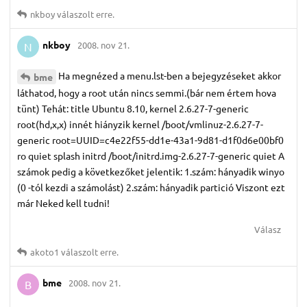
nkboy
válaszolt erre.
nkboy
2008. nov 21.
N
Ha megnézed a menu.lst-ben a bejegyzéseket akkor
bme
láthatod, hogy a root után nincs semmi.(bár nem értem hova
tünt) Tehát: title Ubuntu 8.10, kernel 2.6.27-7-generic
root(hd,x,x) innét hiányzik kernel /boot/vmlinuz-2.6.27-7-
generic root=UUID=c4e22f55-dd1e-43a1-9d81-d1f0d6e00bf0
ro quiet splash initrd /boot/initrd.img-2.6.27-7-generic quiet A
számok pedig a következőket jelentik: 1.szám: hányadik winyo
(0 -tól kezdi a számolást) 2.szám: hányadik partició Viszont ezt
már Neked kell tudni!
Válasz
akoto1
válaszolt erre.
bme
2008. nov 21.
B