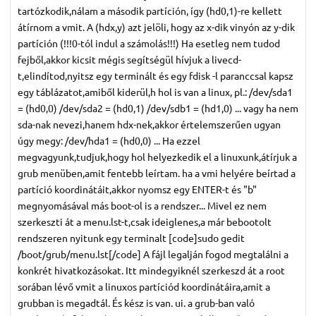
tartózkodik,nálam a második partíción, így (hd0,1)-re kellett
átírnom a vmit. A (hdx,y) azt jelöli, hogy az x-dik vinyón az y-dik
partíción (!!!0-tól indul a számolás!!!) Ha esetleg nem tudod
fejből,akkor kicsit mégis segítségül hívjuk a livecd-
t,elindítod,nyitsz egy terminált és egy fdisk -l paranccsal kapsz
egy táblázatot,amiből kiderül,h hol is van a linux, pl.: /dev/sda1
= (hd0,0) /dev/sda2 = (hd0,1) /dev/sdb1 = (hd1,0) ... vagy ha nem
sda-nak nevezi,hanem hdx-nek,akkor értelemszerűen ugyan
úgy megy: /dev/hda1 = (hd0,0) ... Ha ezzel
megvagyunk,tudjuk,hogy hol helyezkedik el a linuxunk,átírjuk a
grub menüben,amit fentebb leírtam. ha a vmi helyére beírtad a
partíció koordinátáit,akkor nyomsz egy ENTER-t és "b"
megnyomásával más boot-ol is a rendszer... Mivel ez nem
szerkeszti át a menu.lst-t,csak ideiglenes,a már bebootolt
rendszeren nyitunk egy terminalt [code]sudo gedit
/boot/grub/menu.lst[/code] A fájl legalján fogod megtalálni a
konkrét hivatkozásokat. Itt mindegyiknél szerkeszd át a root
sorában lévő vmit a linuxos partíciód koordinátáira,amit a
grubban is megadtál. És kész is van. ui. a grub-ban való