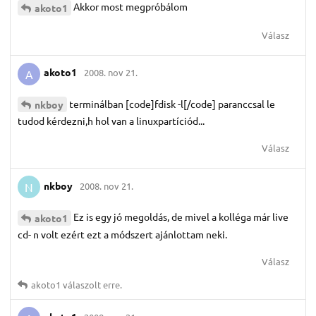
Akkor most megpróbálom
akoto1
Válasz
akoto1
2008. nov 21.
A
terminálban [code]fdisk -l[/code] paranccsal le
nkboy
tudod kérdezni,h hol van a linuxpartíciód...
Válasz
nkboy
2008. nov 21.
N
Ez is egy jó megoldás, de mivel a kolléga már live
akoto1
cd- n volt ezért ezt a módszert ajánlottam neki.
Válasz
akoto1
válaszolt erre.