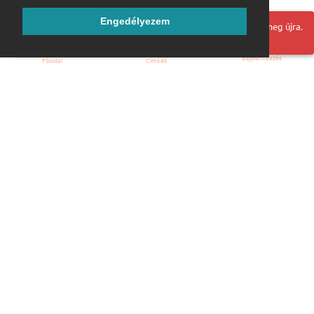
Engedélyezem
Hoppá! Valami hiba történt. Frissítse az oldalt és próbálja meg újra.
Bejelentkezés
Főoldal
Címkék
Kezdőoldal
Blog
ÁSZF
Szabályzat
Kapcsolat
ubuntu.hu :: Magyar Ubuntu Közösség
© 2007 – 2026
Önkéntes segítők:
Megtekintés