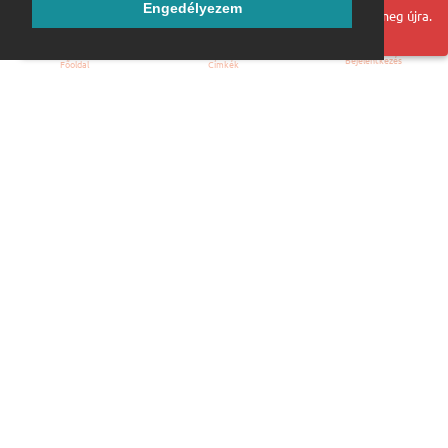
Engedélyezem
Hoppá! Valami hiba történt. Frissítse az oldalt és próbálja meg újra.
Bejelentkezés
Főoldal
Címkék
Kezdőoldal
Blog
ÁSZF
Szabályzat
Kapcsolat
ubuntu.hu :: Magyar Ubuntu Közösség
© 2007 – 2026
Önkéntes segítők:
Megtekintés