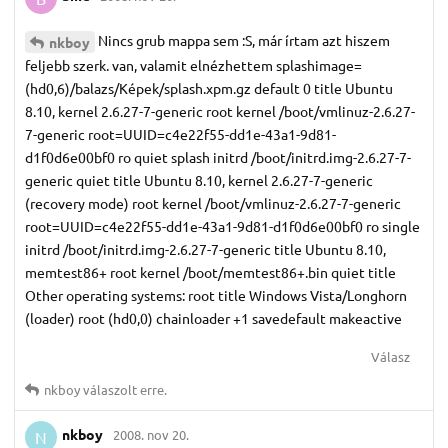
Nincs grub mappa sem :S, már írtam azt hiszem
nkboy
feljebb szerk. van, valamit elnézhettem splashimage=
(hd0,6)/balazs/Képek/splash.xpm.gz default 0 title Ubuntu
8.10, kernel 2.6.27-7-generic root kernel /boot/vmlinuz-2.6.27-
7-generic root=UUID=c4e22f55-dd1e-43a1-9d81-
d1f0d6e00bf0 ro quiet splash initrd /boot/initrd.img-2.6.27-7-
generic quiet title Ubuntu 8.10, kernel 2.6.27-7-generic
(recovery mode) root kernel /boot/vmlinuz-2.6.27-7-generic
root=UUID=c4e22f55-dd1e-43a1-9d81-d1f0d6e00bf0 ro single
initrd /boot/initrd.img-2.6.27-7-generic title Ubuntu 8.10,
memtest86+ root kernel /boot/memtest86+.bin quiet title
Other operating systems: root title Windows Vista/Longhorn
(loader) root (hd0,0) chainloader +1 savedefault makeactive
Válasz
nkboy
válaszolt erre.
nkboy
2008. nov 20.
N