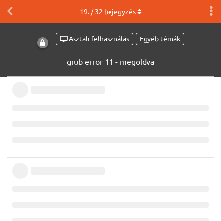
19
. /
32
bejegyzés
Asztali felhasználás
Egyéb témák
grub error 11 - megoldva