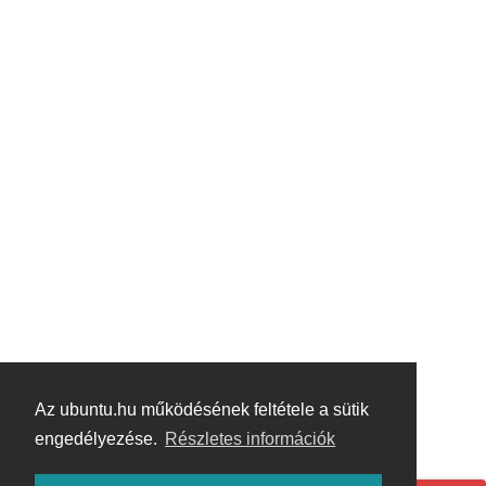
Az ubuntu.hu működésének feltétele a sütik
engedélyezése.
Részletes információk