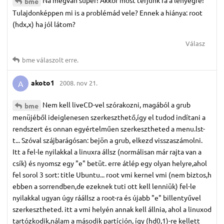
Na megvan super! Akkor most térjünk rá a lényegre!
bme
Tulajdonképpen mi is a problémád vele? Ennek a hiánya: root
(hdx,x) ha jól látom?
Válasz
bme
válaszolt erre.
akoto1
2008. nov 21.
A
Nem kell liveCD-vel szórakozni, magából a grub
bme
menüjéből ideiglenesen szerkeszthető,így el tudod indítani a
rendszert és onnan egyértelműen szerkesztheted a menu.lst-
t... Szóval szájbarágósan: bejön a grub, elkezd visszaszámolni.
Itt a fel-le nyilakkal a linuxra állsz (normálisan már rajta van a
csík) és nyomsz egy "e" betüt. erre átlép egy olyan helyre,ahol
fel sorol 3 sort: title Ubuntu... root vmi kernel vmi (nem biztos,h
ebben a sorrendben,de ezeknek tuti ott kell lenniük) fel-le
nyilakkal ugyan úgy ráállsz a root-ra és újabb "e" billentyűvel
szerkesztheted. itt a vmi helyén annak kell állnia, ahol a linuxod
tartózkodik,nálam a második partíción, így (hd0,1)-re kellett