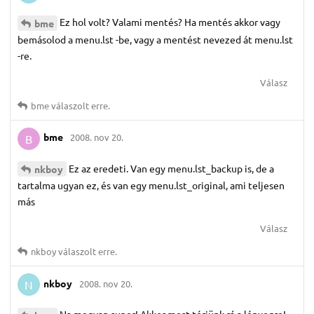
Ez hol volt? Valami mentés? Ha mentés akkor vagy
bme
bemásolod a menu.lst -be, vagy a mentést nevezed át menu.lst
-re.
Válasz
bme
válaszolt erre.
bme
2008. nov 20.
B
Ez az eredeti. Van egy menu.lst_backup is, de a
nkboy
tartalma ugyan ez, és van egy menu.lst_original, ami teljesen
más
Válasz
nkboy
válaszolt erre.
nkboy
2008. nov 20.
N