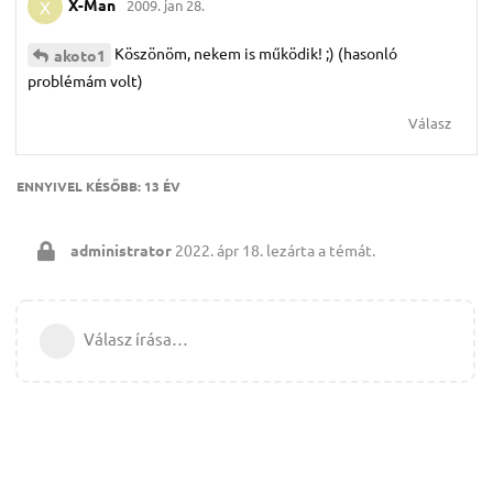
X-Man
2009. jan 28.
X
Köszönöm, nekem is működik! ;) (hasonló
akoto1
problémám volt)
Válasz
ENNYIVEL KÉSŐBB:
13 ÉV
administrator
2022. ápr 18.
lezárta a témát.
Válasz írása…