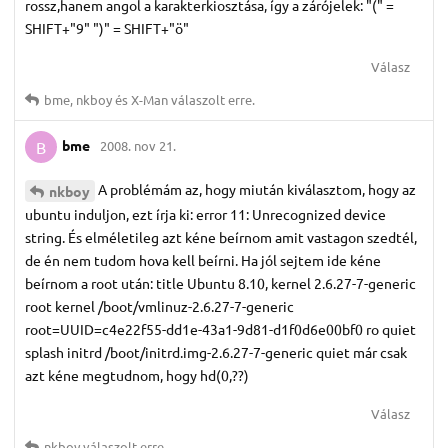
rossz,hanem angol a karakterkiosztása, így a zárójelek: "(" =
SHIFT+"9" ")" = SHIFT+"ö"
Válasz
bme
,
nkboy
és
X-Man
válaszolt erre.
bme
2008. nov 21.
B
A problémám az, hogy miután kiválasztom, hogy az
nkboy
ubuntu induljon, ezt írja ki: error 11: Unrecognized device
string. És elméletileg azt kéne beírnom amit vastagon szedtél,
de én nem tudom hova kell beírni. Ha jól sejtem ide kéne
beírnom a root után: title Ubuntu 8.10, kernel 2.6.27-7-generic
root kernel /boot/vmlinuz-2.6.27-7-generic
root=UUID=c4e22f55-dd1e-43a1-9d81-d1f0d6e00bf0 ro quiet
splash initrd /boot/initrd.img-2.6.27-7-generic quiet már csak
azt kéne megtudnom, hogy hd(0,??)
Válasz
nkboy
válaszolt erre.