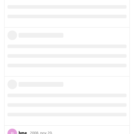
bme
2008. nov 20.
B