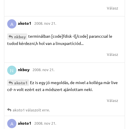
Válasz
akoto1
2008. nov 21.
A
terminálban [code]fdisk -l[/code] paranccsal le
nkboy
tudod kérdezni,h hol van a linuxpartíciód...
Válasz
nkboy
2008. nov 21.
N
Ez is egy jó megoldás, de mivel a kolléga már live
akoto1
cd- n volt ezért ezt a módszert ajánlottam neki.
Válasz
akoto1
válaszolt erre.
akoto1
2008. nov 21.
A