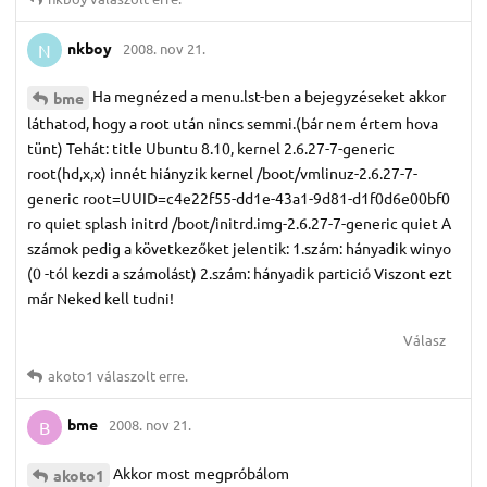
nkboy
2008. nov 21.
N
Ha megnézed a menu.lst-ben a bejegyzéseket akkor
bme
láthatod, hogy a root után nincs semmi.(bár nem értem hova
tünt) Tehát: title Ubuntu 8.10, kernel 2.6.27-7-generic
root(hd,x,x) innét hiányzik kernel /boot/vmlinuz-2.6.27-7-
generic root=UUID=c4e22f55-dd1e-43a1-9d81-d1f0d6e00bf0
ro quiet splash initrd /boot/initrd.img-2.6.27-7-generic quiet A
számok pedig a következőket jelentik: 1.szám: hányadik winyo
(0 -tól kezdi a számolást) 2.szám: hányadik partició Viszont ezt
már Neked kell tudni!
Válasz
akoto1
válaszolt erre.
bme
2008. nov 21.
B
Akkor most megpróbálom
akoto1