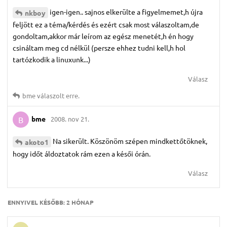
igen-igen.. sajnos elkerülte a figyelmemet,h újra
nkboy
feljött ez a téma/kérdés és ezért csak most válaszoltam,de
gondoltam,akkor már leírom az egész menetét,h én hogy
csináltam meg cd nélkül (persze ehhez tudni kell,h hol
tartózkodik a linuxunk...)
Válasz
bme
válaszolt erre.
bme
2008. nov 21.
B
Na sikerült. Köszönöm szépen mindkettőtöknek,
akoto1
hogy időt áldoztatok rám ezen a késői órán.
Válasz
ENNYIVEL KÉSŐBB:
2 HÓNAP