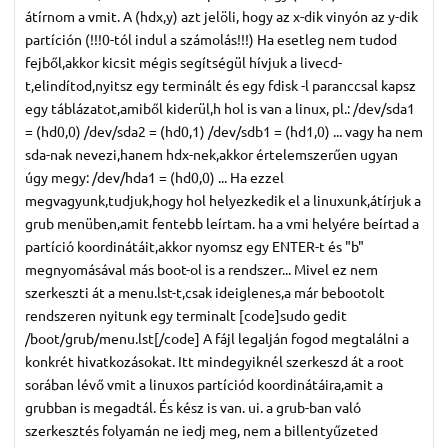
átírnom a vmit. A (hdx,y) azt jelöli, hogy az x-dik vinyón az y-dik
partíción (!!!0-tól indul a számolás!!!) Ha esetleg nem tudod
fejből,akkor kicsit mégis segítségül hívjuk a livecd-
t,elindítod,nyitsz egy terminált és egy fdisk -l paranccsal kapsz
egy táblázatot,amiből kiderül,h hol is van a linux, pl.: /dev/sda1
= (hd0,0) /dev/sda2 = (hd0,1) /dev/sdb1 = (hd1,0) ... vagy ha nem
sda-nak nevezi,hanem hdx-nek,akkor értelemszerűen ugyan
úgy megy: /dev/hda1 = (hd0,0) ... Ha ezzel
megvagyunk,tudjuk,hogy hol helyezkedik el a linuxunk,átírjuk a
grub menüben,amit fentebb leírtam. ha a vmi helyére beírtad a
partíció koordinátáit,akkor nyomsz egy ENTER-t és "b"
megnyomásával más boot-ol is a rendszer... Mivel ez nem
szerkeszti át a menu.lst-t,csak ideiglenes,a már bebootolt
rendszeren nyitunk egy terminalt [code]sudo gedit
/boot/grub/menu.lst[/code] A fájl legalján fogod megtalálni a
konkrét hivatkozásokat. Itt mindegyiknél szerkeszd át a root
sorában lévő vmit a linuxos partíciód koordinátáira,amit a
grubban is megadtál. És kész is van. ui. a grub-ban való
szerkesztés folyamán ne iedj meg, nem a billentyűzeted