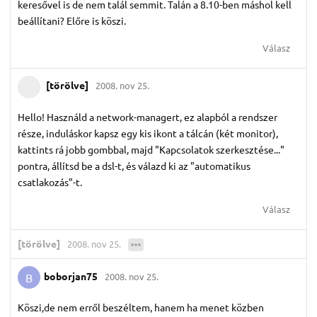
keresővel is de nem talál semmit. Talán a 8.10-ben máshol kell
beállítani? Előre is köszi.
Válasz
[törölve]
2008. nov 25.
Hello! Használd a network-managert, ez alapból a rendszer
része, induláskor kapsz egy kis ikont a tálcán (két monitor),
kattints rá jobb gombbal, majd "Kapcsolatok szerkesztése..."
pontra, állítsd be a dsl-t, és válazd ki az "automatikus
csatlakozás"-t.
Válasz
[törölve]
2008. nov 25.
boborjan75
2008. nov 25.
B
Köszi,de nem erről beszéltem, hanem ha menet közben