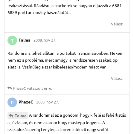
leakasztással. Ráadásul a trackerek se nagyon díjazzák a 6881-
6889 porttartomány használatát...
Válasz
Talma
2008. nov 27.
T
Randomra is lehet állítani a portokat Transmissionben. Nekem
nem ez a probléma, mert amúgy is rendszeresen szakad, xp
alatt is. Vszínűleg a szar kábelezés/modem miatt van.
Válasz
PhazeC
válaszolt erre.
PhazeC
2008. nov 27.
P
A randommal az a gondom, hogy kifelé is fehérlistás
Talma
a tűzfalam, és nem akarom hogy másképp legyen... A
szakadozás pedig tényleg a torrentüldöző nagy szülői