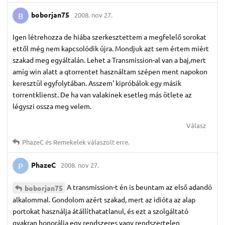
boborjan75
2008. nov 27.
B
Igen létrehozza de hiába szerkesztettem a megfelelő sorokat
ettől még nem kapcsolódik újra. Mondjuk azt sem értem miért
szakad meg egyáltalán. Lehet a Transmission-al van a baj,mert
amíg win alatt a qtorrentet használtam szépen ment napokon
keresztül egyfolytában. Asszem' kipróbálok egy másik
torrentklienst. De ha van valakinek esetleg más ötlete az
légyszi ossza meg velem.
Válasz
PhazeC
és
Remekelek
válaszolt erre.
PhazeC
2008. nov 27.
P
A transmission-t én is beuntam az első adandó
boborjan75
alkalommal. Gondolom azért szakad, mert az idióta az alap
portokat használja átállíthatatlanul, és ezt a szolgáltató
gyakran honorálja egy rendszeres vagy rendszertelen