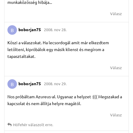
munkaközösség hibája...
Válasz
boborjan75
2008. nov 28.
B
Köszi a válaszokat. Ha lecsordogál amit már elkezdtem
letölteni, kipróbálok egy másik klienst és megírom a
tapasztaltakat.
Válasz
boborjan75
2008. nov 29.
B
Nos próbáltam Azureus-al. Ugyanaz a helyzet :((( Megszakad a
kapcsolat és nem állítja helyre magától.
Válasz
Hófehér
válaszolt erre.