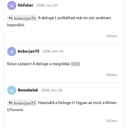
Hófehér
2008. nov 29.
H
A deluge t próbáltad már én ezt szoktam
boborjan75
használni.
Válasz
boborjan75
2008. nov 29.
B
Köszi szépen! A deluge a megoldás :))))))
Válasz
Remekelek
2008. nov 29.
R
Használd a Deluge-t! Ugyan az mint a Wines
boborjan75
UTorrent
Válasz