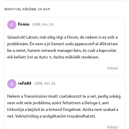
ENNYIVEL KÉSŐBB:
24 NAP
firmin
2008. dec 24.
F
Sziasztok! Látom, már elég régi a fórum, de nekem is ez volt a
problémám. Én nem a jó lismert sudo pppeoconf-al állítottam
be a netet, hanem network manager-ben, és csak a kapcsolat
elé kellett írni az Auto -t. Azóta működik rendesen.
Válasz
rafis83
2008. dec 24.
R
Nekem a Transmission miatt csatlakozott le a net, pedig sokáig
nem volt vele probléma, ezért feltettem a Deluge-t, ami
titkosítja a bejövő és a kimenő forgalmat. Azóta nem szakad a
net. Valószínűleg a szolgáltatóm toszakodhatott.
Válasz