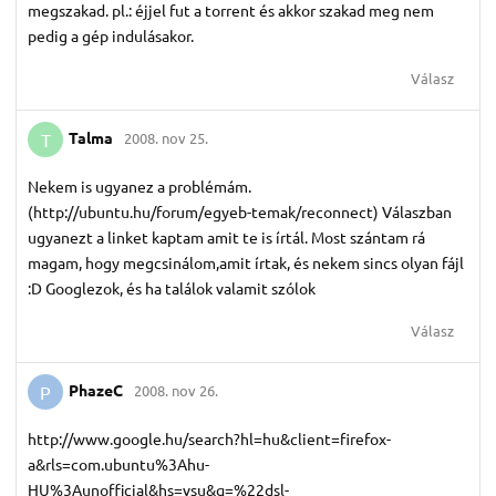
megszakad. pl.: éjjel fut a torrent és akkor szakad meg nem
pedig a gép indulásakor.
Válasz
Talma
2008. nov 25.
T
Nekem is ugyanez a problémám.
(http://ubuntu.hu/forum/egyeb-temak/reconnect) Válaszban
ugyanezt a linket kaptam amit te is írtál. Most szántam rá
magam, hogy megcsinálom,amit írtak, és nekem sincs olyan fájl
:D Googlezok, és ha találok valamit szólok
Válasz
PhazeC
2008. nov 26.
P
http://www.google.hu/search?hl=hu&client=firefox-
a&rls=com.ubuntu%3Ahu-
HU%3Aunofficial&hs=vsu&q=%22dsl-