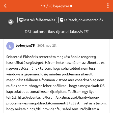
19
. /
20
bejegyzés
Asztali felhasználás
Leírások, dokumentációk
DSL automatikus újracsatlakozás ???
boborjan75
2008. nov 25.
B
Sziasztok! Először is szeretném megköszönni a rengeteg
használható segítséget. Három hete használom az Ubuntut és
nagyon valószínűnek tartom, hogy soha többet nem lesz
windows a gépemen. Idáig minden problémára sikerült
megoldást találnom a fórumon viszont arra vonatkozólag nem
találok semmit:hogyan lehet beállítani, hogy a megszakadt DSL
kapcsolatot automatikusan újraépítse. Találtam egy ilyen
leírást: http://ubuntu.hu/forum/alkalmazasok/hardy-heron-
problemak-es-megoldasok#comment-27532 Amivel az a bajom,
hogy nekem nincs /dsl-provider fálj sehol sem. Próbáltam a