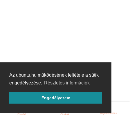
Az ubuntu.hu működésének feltétele a sütik
engedélyezése.
Részletes információk
Engedélyezem
Bejelentkezés
Főoldal
Címkék