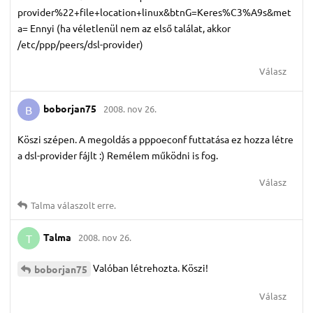
provider%22+file+location+linux&btnG=Keres%C3%A9s&met
a= Ennyi (ha véletlenül nem az első találat, akkor
/etc/ppp/peers/dsl-provider)
Válasz
boborjan75
2008. nov 26.
B
Köszi szépen. A megoldás a pppoeconf futtatása ez hozza létre
a dsl-provider fájlt :) Remélem működni is fog.
Válasz
Talma
válaszolt erre.
Talma
2008. nov 26.
T
Valóban létrehozta. Köszi!
boborjan75
Válasz