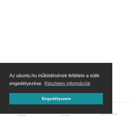
Az ubuntu.hu működésének feltétele a sütik
engedélyezése.
Részletes információk
Engedélyezem
Bejelentkezés
Főoldal
Címkék