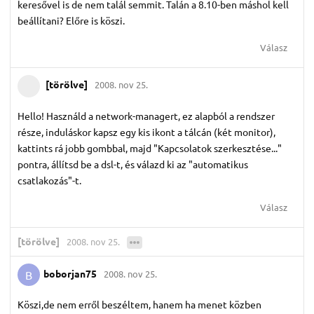
keresővel is de nem talál semmit. Talán a 8.10-ben máshol kell
beállítani? Előre is köszi.
Válasz
[törölve]
2008. nov 25.
Hello! Használd a network-managert, ez alapból a rendszer
része, induláskor kapsz egy kis ikont a tálcán (két monitor),
kattints rá jobb gombbal, majd "Kapcsolatok szerkesztése..."
pontra, állítsd be a dsl-t, és válazd ki az "automatikus
csatlakozás"-t.
Válasz
[törölve]
2008. nov 25.
boborjan75
2008. nov 25.
B
Köszi,de nem erről beszéltem, hanem ha menet közben