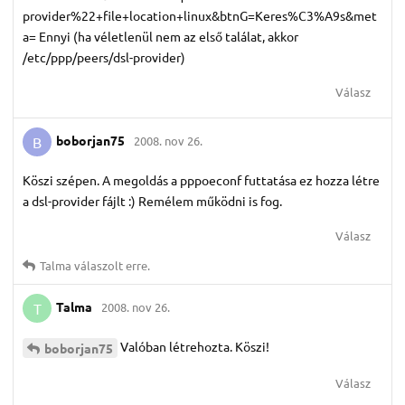
provider%22+file+location+linux&btnG=Keres%C3%A9s&met
a= Ennyi (ha véletlenül nem az első találat, akkor
/etc/ppp/peers/dsl-provider)
Válasz
boborjan75
2008. nov 26.
B
Köszi szépen. A megoldás a pppoeconf futtatása ez hozza létre
a dsl-provider fájlt :) Remélem működni is fog.
Válasz
Talma
válaszolt erre.
Talma
2008. nov 26.
T
Valóban létrehozta. Köszi!
boborjan75
Válasz