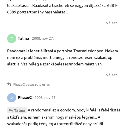
leakasztással. Ráadásul a trackerek se nagyon díjazzák a 6881-
6889 porttartomány használatát...
Válasz
Talma
2008. nov 27.
T
Randomra is lehet állítani a portokat Transmissionben. Nekem
nem ez a probléma, mert amúgy is rendszeresen szakad, xp
alatt is. Vszínűleg a szar kábelezés/modem miatt van.
Válasz
PhazeC
válaszolt erre.
PhazeC
2008. nov 27.
P
A randommal az a gondom, hogy kifelé is fehérlistás
Talma
a tűzfalam, és nem akarom hogy másképp legyen... A
szakadozás pedig tényleg a torrentüldöző nagy szülői