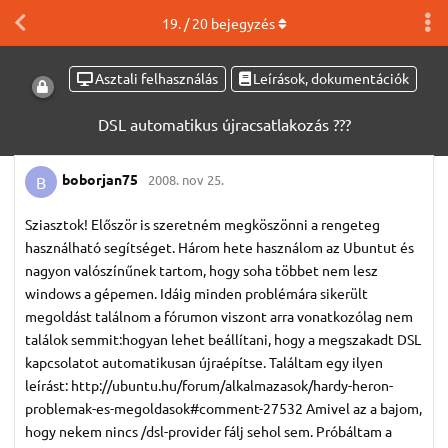
19
. /
20
bejegyzés
Asztali felhasználás
Leírások, dokumentációk
DSL automatikus újracsatlakozás ???
boborjan75
2008. nov 25.
B
Sziasztok! Először is szeretném megköszönni a rengeteg
használható segítséget. Három hete használom az Ubuntut és
nagyon valószínűnek tartom, hogy soha többet nem lesz
windows a gépemen. Idáig minden problémára sikerült
megoldást találnom a fórumon viszont arra vonatkozólag nem
találok semmit:hogyan lehet beállítani, hogy a megszakadt DSL
kapcsolatot automatikusan újraépítse. Találtam egy ilyen
leírást: http://ubuntu.hu/forum/alkalmazasok/hardy-heron-
problemak-es-megoldasok#comment-27532 Amivel az a bajom,
hogy nekem nincs /dsl-provider fálj sehol sem. Próbáltam a