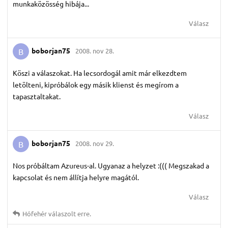
munkaközösség hibája...
Válasz
boborjan75
2008. nov 28.
B
Köszi a válaszokat. Ha lecsordogál amit már elkezdtem
letölteni, kipróbálok egy másik klienst és megírom a
tapasztaltakat.
Válasz
boborjan75
2008. nov 29.
B
Nos próbáltam Azureus-al. Ugyanaz a helyzet :((( Megszakad a
kapcsolat és nem állítja helyre magától.
Válasz
Hófehér
válaszolt erre.