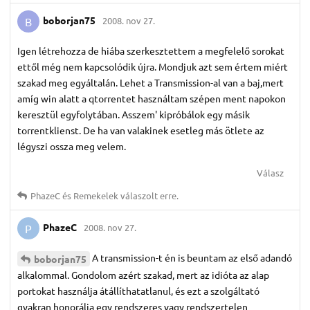
boborjan75
2008. nov 27.
B
Igen létrehozza de hiába szerkesztettem a megfelelő sorokat
ettől még nem kapcsolódik újra. Mondjuk azt sem értem miért
szakad meg egyáltalán. Lehet a Transmission-al van a baj,mert
amíg win alatt a qtorrentet használtam szépen ment napokon
keresztül egyfolytában. Asszem' kipróbálok egy másik
torrentklienst. De ha van valakinek esetleg más ötlete az
légyszi ossza meg velem.
Válasz
PhazeC
és
Remekelek
válaszolt erre.
PhazeC
2008. nov 27.
P
A transmission-t én is beuntam az első adandó
boborjan75
alkalommal. Gondolom azért szakad, mert az idióta az alap
portokat használja átállíthatatlanul, és ezt a szolgáltató
gyakran honorálja egy rendszeres vagy rendszertelen