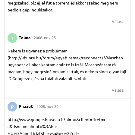
megszakad. pl.: éjjel fut a torrent és akkor szakad meg nem
pedig a gép indulásakor.
Válasz
Talma
2008. nov 25.
T
Nekem is ugyanez a problémám.
(http://ubuntu.hu/forum/egyeb-temak/reconnect) Válaszban
ugyanezt a linket kaptam amit te is írtál. Most szántam rá
magam, hogy megcsinálom,amit írtak, és nekem sincs olyan fájl
:D Googlezok, és ha találok valamit szólok
Válasz
PhazeC
2008. nov 26.
P
http://www.google.hu/search?hl=hu&client=firefox-
a&rls=com.ubuntu%3Ahu-
HU%3Aunofficial&hs=vsu&q=%22dsl-