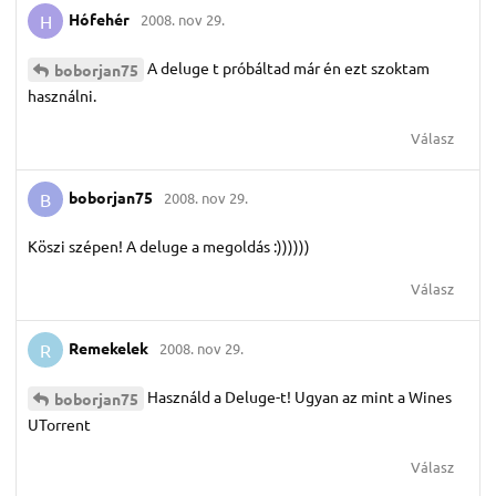
Hófehér
2008. nov 29.
H
A deluge t próbáltad már én ezt szoktam
boborjan75
használni.
Válasz
boborjan75
2008. nov 29.
B
Köszi szépen! A deluge a megoldás :))))))
Válasz
Remekelek
2008. nov 29.
R
Használd a Deluge-t! Ugyan az mint a Wines
boborjan75
UTorrent
Válasz