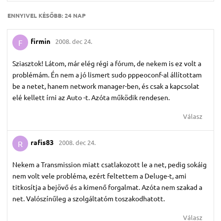
ENNYIVEL KÉSŐBB:
24 NAP
firmin
2008. dec 24.
F
Sziasztok! Látom, már elég régi a fórum, de nekem is ez volt a
problémám. Én nem a jó lismert sudo pppeoconf-al állítottam
be a netet, hanem network manager-ben, és csak a kapcsolat
elé kellett írni az Auto -t. Azóta működik rendesen.
Válasz
rafis83
2008. dec 24.
R
Nekem a Transmission miatt csatlakozott le a net, pedig sokáig
nem volt vele probléma, ezért feltettem a Deluge-t, ami
titkosítja a bejövő és a kimenő forgalmat. Azóta nem szakad a
net. Valószínűleg a szolgáltatóm toszakodhatott.
Válasz