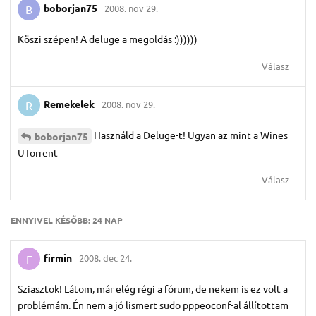
boborjan75
2008. nov 29.
B
Köszi szépen! A deluge a megoldás :))))))
Válasz
Remekelek
2008. nov 29.
R
Használd a Deluge-t! Ugyan az mint a Wines
boborjan75
UTorrent
Válasz
ENNYIVEL KÉSŐBB:
24 NAP
firmin
2008. dec 24.
F
Sziasztok! Látom, már elég régi a fórum, de nekem is ez volt a
problémám. Én nem a jó lismert sudo pppeoconf-al állítottam