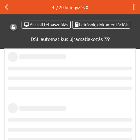
4
. /
20
bejegyzés
Asztali felhasználás
Leírások, dokumentációk
DSL automatikus újracsatlakozás ???