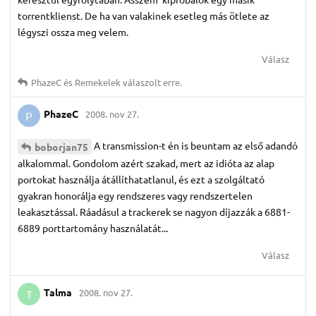
torrentklienst. De ha van valakinek esetleg más ötlete az
légyszi ossza meg velem.
Válasz
PhazeC
és
Remekelek
válaszolt erre.
PhazeC
2008. nov 27.
P
A transmission-t én is beuntam az első adandó
boborjan75
alkalommal. Gondolom azért szakad, mert az idióta az alap
portokat használja átállíthatatlanul, és ezt a szolgáltató
gyakran honorálja egy rendszeres vagy rendszertelen
leakasztással. Ráadásul a trackerek se nagyon díjazzák a 6881-
6889 porttartomány használatát...
Válasz
Talma
2008. nov 27.
T