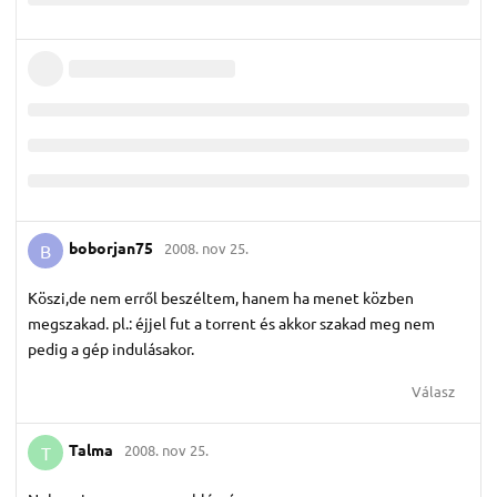
boborjan75
2008. nov 25.
B
Köszi,de nem erről beszéltem, hanem ha menet közben
megszakad. pl.: éjjel fut a torrent és akkor szakad meg nem
pedig a gép indulásakor.
Válasz
Talma
2008. nov 25.
T