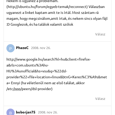
Nekem is ugyanez a problémám.
(http://ubuntu.hu/forum/egyeb-temak/reconnect) Válaszban
ugyanezt a linket kaptam amit te is írtál. Most szántam rá
magam, hogy megcsinálom,amit írtak, és nekem sincs olyan fájl
:D Googlezok, és ha találok valamit szólok
Válasz
PhazeC
2008. nov 26.
P
http://www.google.hu/search?hl=hu&client=firefox-
a&rls=com.ubuntu%3Ahu-
HU%3Aunofficial&hs=vsu&q=%22dsl-
provider%22+file+location+linux&btnG=Keres%C3%A9s&met
a= Ennyi (ha véletlenül nem az első találat, akkor
/etc/ppp/peers/dsl-provider)
Válasz
boborjan75
2008. nov 26.
B