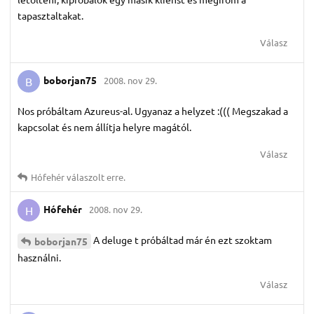
tapasztaltakat.
Válasz
boborjan75
2008. nov 29.
B
Nos próbáltam Azureus-al. Ugyanaz a helyzet :((( Megszakad a
kapcsolat és nem állítja helyre magától.
Válasz
Hófehér
válaszolt erre.
Hófehér
2008. nov 29.
H
A deluge t próbáltad már én ezt szoktam
boborjan75
használni.
Válasz