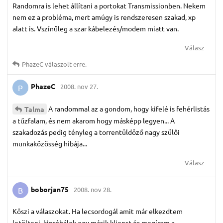
Randomra is lehet állítani a portokat Transmissionben. Nekem
nem ez a probléma, mert amúgy is rendszeresen szakad, xp
alatt is. Vszínűleg a szar kábelezés/modem miatt van.
Válasz
PhazeC
válaszolt erre.
PhazeC
2008. nov 27.
P
A randommal az a gondom, hogy kifelé is fehérlistás
Talma
a tűzfalam, és nem akarom hogy másképp legyen... A
szakadozás pedig tényleg a torrentüldöző nagy szülői
munkaközösség hibája...
Válasz
boborjan75
2008. nov 28.
B
Köszi a válaszokat. Ha lecsordogál amit már elkezdtem
letölteni, kipróbálok egy másik klienst és megírom a