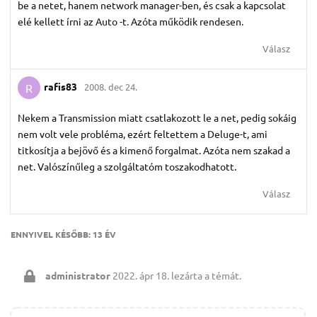
be a netet, hanem network manager-ben, és csak a kapcsolat
elé kellett írni az Auto -t. Azóta működik rendesen.
Válasz
rafis83
2008. dec 24.
R
Nekem a Transmission miatt csatlakozott le a net, pedig sokáig
nem volt vele probléma, ezért feltettem a Deluge-t, ami
titkosítja a bejövő és a kimenő forgalmat. Azóta nem szakad a
net. Valószínűleg a szolgáltatóm toszakodhatott.
Válasz
ENNYIVEL KÉSŐBB:
13 ÉV
administrator
2022. ápr 18.
lezárta a témát.