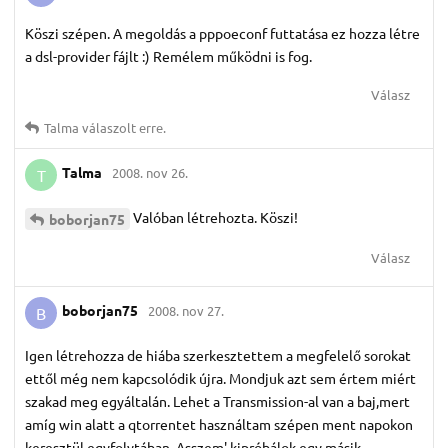
Köszi szépen. A megoldás a pppoeconf futtatása ez hozza létre
a dsl-provider fájlt :) Remélem működni is fog.
Válasz
Talma
válaszolt erre.
Talma
2008. nov 26.
T
Valóban létrehozta. Köszi!
boborjan75
Válasz
boborjan75
2008. nov 27.
B
Igen létrehozza de hiába szerkesztettem a megfelelő sorokat
ettől még nem kapcsolódik újra. Mondjuk azt sem értem miért
szakad meg egyáltalán. Lehet a Transmission-al van a baj,mert
amíg win alatt a qtorrentet használtam szépen ment napokon
keresztül egyfolytában. Asszem' kipróbálok egy másik