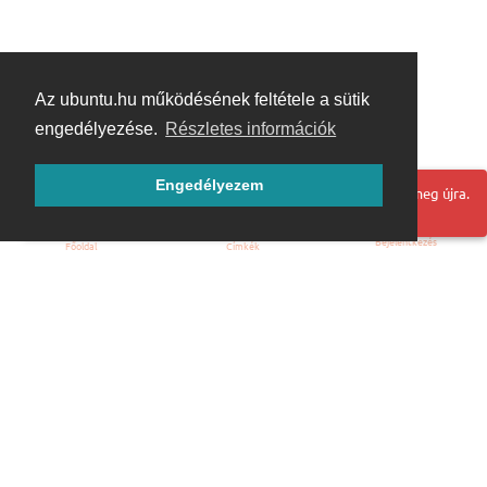
Az ubuntu.hu működésének feltétele a sütik
engedélyezése.
Részletes információk
Engedélyezem
Hoppá! Valami hiba történt. Frissítse az oldalt és próbálja meg újra.
Bejelentkezés
Főoldal
Címkék
Kezdőoldal
Blog
ÁSZF
Szabályzat
Kapcsolat