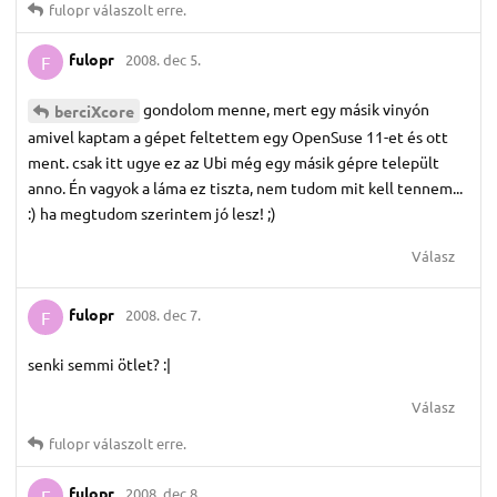
fulopr
válaszolt erre.
fulopr
2008. dec 5.
F
gondolom menne, mert egy másik vinyón
berciXcore
amivel kaptam a gépet feltettem egy OpenSuse 11-et és ott
ment. csak itt ugye ez az Ubi még egy másik gépre települt
anno. Én vagyok a láma ez tiszta, nem tudom mit kell tennem...
:) ha megtudom szerintem jó lesz! ;)
Válasz
fulopr
2008. dec 7.
F
senki semmi ötlet? :|
Válasz
fulopr
válaszolt erre.
fulopr
2008. dec 8.
F