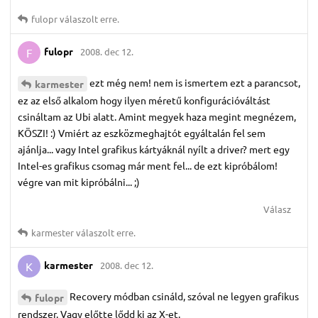
fulopr
válaszolt erre.
fulopr
2008. dec 12.
F
ezt még nem! nem is ismertem ezt a parancsot,
karmester
ez az első alkalom hogy ilyen méretű konfigurációváltást
csináltam az Ubi alatt. Amint megyek haza megint megnézem,
KÖSZI! :) Vmiért az eszközmeghajtót egyáltalán fel sem
ajánlja... vagy Intel grafikus kártyáknál nyílt a driver? mert egy
Intel-es grafikus csomag már ment fel... de ezt kipróbálom!
végre van mit kipróbálni... ;)
Válasz
karmester
válaszolt erre.
karmester
2008. dec 12.
K
Recovery módban csináld, szóval ne legyen grafikus
fulopr
rendszer. Vagy előtte lődd ki az X-et.