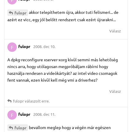
akkor telepíthetem újra, akkor tuti felismeri... de
fulopr
azért ez vicc, egy jól belőtt rendszert csak ezért újrarakni...
Válasz
fulopr
2008. dec 10.
F
A dpkg-reconfigure xserver-xorg kívül semmi más lehetőség
nincs arra, hogy utólagosan megpróbáljam rábírni hogy
használja rendesen a videókártyát? az intel video csomagok
fent vannak, ezen kívül kell még vmi a driverhez?
Válasz
fulopr
válaszolt erre.
fulopr
2008. dec 11.
F
bevallom meglep hogy a végén már egészen
fulopr