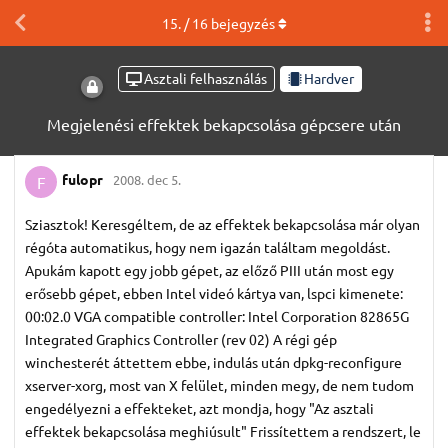
15
. /
16
bejegyzés
Asztali felhasználás
Hardver
Megjelenési effektek bekapcsolása gépcsere után
fulopr
2008. dec 5.
F
Sziasztok! Keresgéltem, de az effektek bekapcsolása már olyan
régóta automatikus, hogy nem igazán találtam megoldást.
Apukám kapott egy jobb gépet, az előző PIII után most egy
erősebb gépet, ebben Intel videó kártya van, lspci kimenete:
00:02.0 VGA compatible controller: Intel Corporation 82865G
Integrated Graphics Controller (rev 02) A régi gép
winchesterét áttettem ebbe, indulás után dpkg-reconfigure
xserver-xorg, most van X felület, minden megy, de nem tudom
engedélyezni a effekteket, azt mondja, hogy "Az asztali
effektek bekapcsolása meghiúsult" Frissítettem a rendszert, le