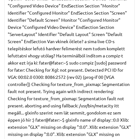
"Configured Video Device" EndSection Section "Monitor"
Identifier "Configured Monitor" EndSection Section "Screen"
Identifier "Default Screen" Monitor "Configured Monitor"
Device "Configured Video Device" EndSection Section
"ServerLayout" Identifier "Default Layout" Screen "Default
Screen" EndSection Van vkinek ötlete? a sima live CD-s
telepítéskor lefutó hardver felimerést nem tudom komplett
lefuttatni vhogy utólag? Ha terminálból indítom a compiz-t
akkor ezt írja ki: fater@fater:~$ sudo compiz [sudo] password
for fater: Checking for Xgl: not present. Detected PCI ID for
VGA: 00:02.0 0300: 8086:2572 (rev 02) (prog-if 00 [VGA
controller]) Checking for texture_from_pixmap: Segmentation
fault not present. Trying again with indirect rendering:
Checking for texture_from_pixmap: Segmentation fault not
present. aborting and using fallback: /usr/bin/metacity itt
megáll... glxinfo szerint nem lát semmit, gondolom ez sem
éppen jó hír :) fater@fater:~$ glxinfo name of display: :0.0 Xlib:
extension "GLX" missing on display ":0.0". Xlib: extension "GLX"
missing on display ":0.0". Xlib: extension "GLX" missing on