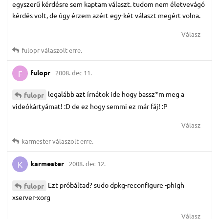
egyszerű kérdésre sem kaptam választ. tudom nem életvevágó
kérdés volt, de úgy érzem azért egy-két választ megért volna.
Válasz
fulopr
válaszolt erre.
fulopr
2008. dec 11.
F
legalább azt írnátok ide hogy bassz*m meg a
fulopr
videókártyámat! :D de ez hogy semmi ez már fáj! :P
Válasz
karmester
válaszolt erre.
karmester
2008. dec 12.
K
Ezt próbáltad? sudo dpkg-reconfigure -phigh
fulopr
xserver-xorg
Válasz