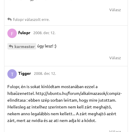
Válasz
fulopr
válaszolt erre.
fulopr
2008. dec 12.
F
úgy lesz! :)
karmester
Válasz
Tigger
2008. dec 12.
T
Fulopr, én is sokat kínlódtam mostanában ezzel a
hibaüzenettel. http://ubuntu.hu/forum/alkalmazasok/compiz-
elinditasa : ebben szép sorban leírtam, hogy mire jutottam.
Mellesleg az intelhez szerintem nem kell zárt meghajtó,
nekem anno legalábbis nem kellett... A zárt meghajtó azért
zárt, mert az nvidia és az ati nem adja ki a kódot.
Válasz