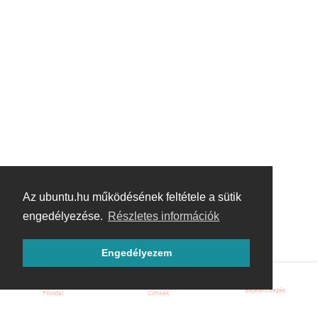
Az ubuntu.hu működésének feltétele a sütik
engedélyezése.
Részletes információk
Engedélyezem
Bejelentkezés
Főoldal
Címkék