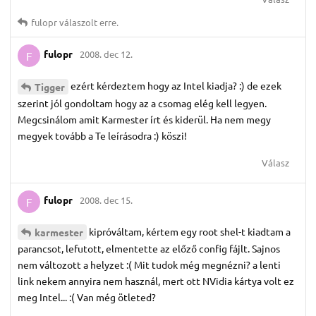
fulopr
válaszolt erre.
fulopr
2008. dec 12.
F
ezért kérdeztem hogy az Intel kiadja? :) de ezek
Tigger
szerint jól gondoltam hogy az a csomag elég kell legyen.
Megcsinálom amit Karmester írt és kiderül. Ha nem megy
megyek tovább a Te leírásodra :) köszi!
Válasz
fulopr
2008. dec 15.
F
kipróváltam, kértem egy root shel-t kiadtam a
karmester
parancsot, lefutott, elmentette az előző config fájlt. Sajnos
nem változott a helyzet :( Mit tudok még megnézni? a lenti
link nekem annyira nem használ, mert ott NVidia kártya volt ez
meg Intel... :( Van még ötleted?