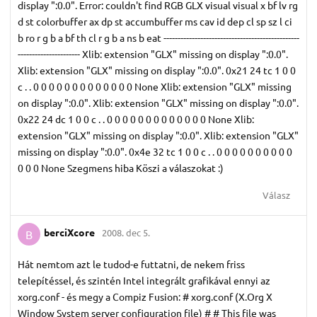
display ":0.0". Error: couldn't find RGB GLX visual visual x bf lv rg
d st colorbuffer ax dp st accumbuffer ms cav id dep cl sp sz l ci
b ro r g b a bf th cl r g b a ns b eat ------------------------------------------------
---------------------- Xlib: extension "GLX" missing on display ":0.0".
Xlib: extension "GLX" missing on display ":0.0". 0x21 24 tc 1 0 0
c . . 0 0 0 0 0 0 0 0 0 0 0 0 0 None Xlib: extension "GLX" missing
on display ":0.0". Xlib: extension "GLX" missing on display ":0.0".
0x22 24 dc 1 0 0 c . . 0 0 0 0 0 0 0 0 0 0 0 0 0 None Xlib:
extension "GLX" missing on display ":0.0". Xlib: extension "GLX"
missing on display ":0.0". 0x4e 32 tc 1 0 0 c . . 0 0 0 0 0 0 0 0 0 0
0 0 0 None Szegmens hiba Köszi a válaszokat :)
Válasz
berciXcore
2008. dec 5.
B
Hát nemtom azt le tudod-e futtatni, de nekem friss
telepítéssel, és szintén Intel integrált grafikával ennyi az
xorg.conf - és megy a Compiz Fusion: # xorg.conf (X.Org X
Window System server configuration file) # # This file was