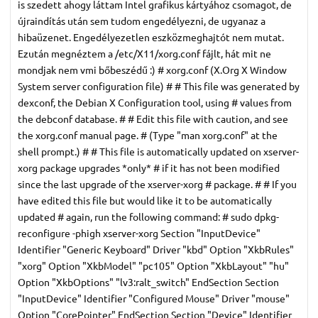
is szedett ahogy láttam Intel grafikus kártyához csomagot, de
újraindítás után sem tudom engedélyezni, de ugyanaz a
hibaüzenet. Engedélyezetlen eszközmeghajtót nem mutat.
Ezután megnéztem a /etc/X11/xorg.conf fájlt, hát mit ne
mondjak nem vmi bőbeszédű :) # xorg.conf (X.Org X Window
System server configuration file) # # This file was generated by
dexconf, the Debian X Configuration tool, using # values from
the debconf database. # # Edit this file with caution, and see
the xorg.conf manual page. # (Type "man xorg.conf" at the
shell prompt.) # # This file is automatically updated on xserver-
xorg package upgrades *only* # if it has not been modified
since the last upgrade of the xserver-xorg # package. # # If you
have edited this file but would like it to be automatically
updated # again, run the following command: # sudo dpkg-
reconfigure -phigh xserver-xorg Section "InputDevice"
Identifier "Generic Keyboard" Driver "kbd" Option "XkbRules"
"xorg" Option "XkbModel" "pc105" Option "XkbLayout" "hu"
Option "XkbOptions" "lv3:ralt_switch" EndSection Section
"InputDevice" Identifier "Configured Mouse" Driver "mouse"
Option "CorePointer" EndSection Section "Device" Identifier