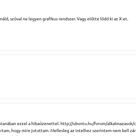
ld, szóval ne legyen grafikus rendszer. Vagy előtte lődd ki az X-et.
ostanában ezzel a hibaüzenettel. http://ubuntu.hu/forum/alkalmazasok/
eírtam, hogy mire jutottam. Mellesleg az intelhez szerintem nem kell zár