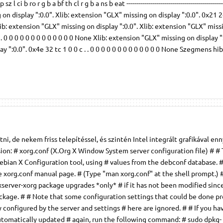
 b ro r g b a bf th cl r g b a ns b eat ---------------------------------------------------
g on display ":0.0". Xlib: extension "GLX" missing on display ":0.0". 0x21 2
 Xlib: extension "GLX" missing on display ":0.0". Xlib: extension "GLX" mis
. . 0 0 0 0 0 0 0 0 0 0 0 0 0 None Xlib: extension "GLX" missing on display ":
 ":0.0". 0x4e 32 tc 1 0 0 c . . 0 0 0 0 0 0 0 0 0 0 0 0 0 None Szegmens hib
i, de nekem friss telepítéssel, és szintén Intel integrált grafikával enn
ion: # xorg.conf (X.Org X Window System server configuration file) # # T
bian X Configuration tool, using # values from the debconf database. #
he xorg.conf manual page. # (Type "man xorg.conf" at the shell prompt.) 
xserver-xorg package upgrades *only* # if it has not been modified since
ckage. # # Note that some configuration settings that could be done pr
ly configured by the server and settings # here are ignored. # # If you ha
e automatically updated # again, run the following command: # sudo dpkg-