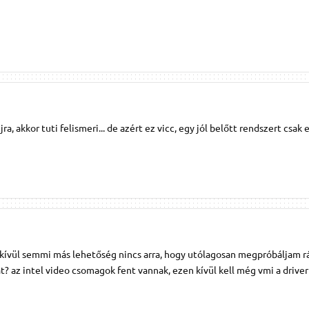
a, akkor tuti felismeri... de azért ez vicc, egy jól belőtt rendszert csak 
 kívül semmi más lehetőség nincs arra, hogy utólagosan megpróbáljam r
t? az intel video csomagok fent vannak, ezen kívül kell még vmi a drive