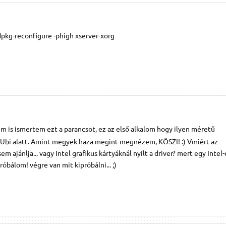
dpkg-reconfigure -phigh xserver-xorg
 is ismertem ezt a parancsot, ez az első alkalom hogy ilyen méretű
z Ubi alatt. Amint megyek haza megint megnézem, KÖSZI! :) Vmiért az
 ajánlja... vagy Intel grafikus kártyáknál nyílt a driver? mert egy Intel-
róbálom! végre van mit kipróbálni... ;)