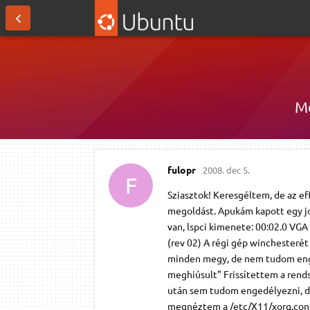
Me
fulopr
2008. dec 5.
F
Sziasztok! Keresgéltem, de az e
megoldást. Apukám kapott egy jo
van, lspci kimenete: 00:02.0 VGA
(rev 02) A régi gép winchesterét
minden megy, de nem tudom enged
meghiúsult" Frissítettem a rendsz
után sem tudom engedélyezni, d
megnéztem a /etc/X11/xorg.conf 