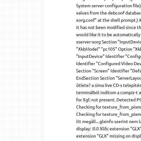
System server configuration file)
values from the debconf database
xorg.conf" at the shell prompt.) 
it has not been modified since th
would like it to be automaticall
xserver-xorg Section "InputDevi
"XkbModel" "pc105" Option "Xkb
"InputDevice" Identifier "Confi
Identifier "Configured Video De
Section "Screen" Identifier "De
EndSection Section "ServerLayou
ötlete? a sima live CD-s telepít
terminálból indítom a compiz-t a
for Xgl: not present. Detected PC
Checking for texture_from_pixmap
Checking for texture_from_pixmap
itt megáll... glxinfo szerint nem
display: :0.0 Xlib: extension "GLX
extension "GLX" missing on display