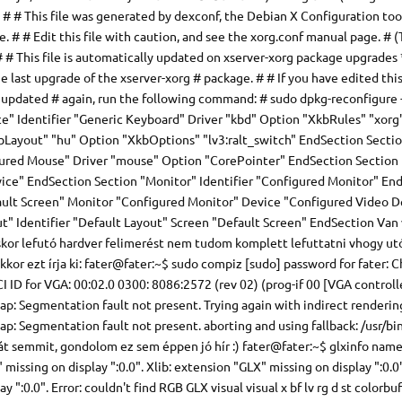
 # # This file was generated by dexconf, the Debian X Configuration tool
. # # Edit this file with caution, and see the xorg.conf manual page. #
# # This file is automatically updated on xserver-xorg package upgrades 
e last upgrade of the xserver-xorg # package. # # If you have edited this
y updated # again, run the following command: # sudo dpkg-reconfigure 
ce" Identifier "Generic Keyboard" Driver "kbd" Option "XkbRules" "xorg
Layout" "hu" Option "XkbOptions" "lv3:ralt_switch" EndSection Secti
gured Mouse" Driver "mouse" Option "CorePointer" EndSection Section
vice" EndSection Section "Monitor" Identifier "Configured Monitor" En
fault Screen" Monitor "Configured Monitor" Device "Configured Video D
t" Identifier "Default Layout" Screen "Default Screen" EndSection Van
éskor lefutó hardver felimerést nem tudom komplett lefuttatni vhogy ut
kkor ezt írja ki: fater@fater:~$ sudo compiz [sudo] password for fater: 
I ID for VGA: 00:02.0 0300: 8086:2572 (rev 02) (prog-if 00 [VGA controll
: Segmentation fault not present. Trying again with indirect renderin
: Segmentation fault not present. aborting and using fallback: /usr/bi
 lát semmit, gondolom ez sem éppen jó hír :) fater@fater:~$ glxinfo name
" missing on display ":0.0". Xlib: extension "GLX" missing on display ":0.0"
 ":0.0". Error: couldn't find RGB GLX visual visual x bf lv rg d st colorbu