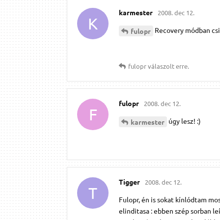
karmester
2008. dec 12.
K
Recovery módban csiná
fulopr
fulopr
válaszolt erre.
fulopr
2008. dec 12.
F
úgy lesz! :)
karmester
Tigger
2008. dec 12.
T
Fulopr, én is sokat kínlódtam m
elinditasa : ebben szép sorban l