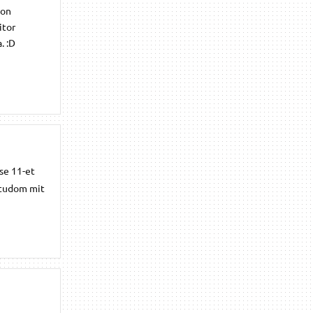
ion
itor
. :D
se 11-et
m tudom mit