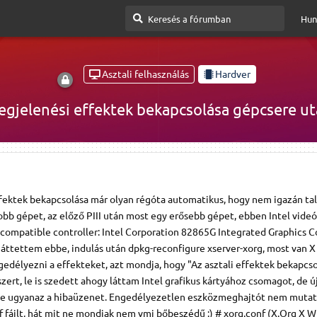
Hun
Asztali felhasználás
Hardver
gjelenési effektek bekapcsolása gépcsere u
ffektek bekapcsolása már olyan régóta automatikus, hogy nem igazán ta
bb gépet, az előző PIII után most egy erősebb gépet, ebben Intel videó
 compatible controller: Intel Corporation 82865G Integrated Graphics C
 áttettem ebbe, indulás után dpkg-reconfigure xserver-xorg, most van X 
élyezni a effekteket, azt mondja, hogy "Az asztali effektek bekapcso
ert, le is szedett ahogy láttam Intel grafikus kártyához csomagot, de ú
e ugyanaz a hibaüzenet. Engedélyezetlen eszközmeghajtót nem mutat
fájlt, hát mit ne mondjak nem vmi bőbeszédű :) # xorg.conf (X.Org X 