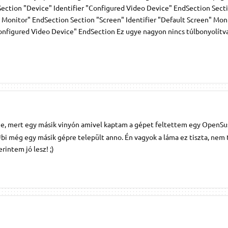
 Section "Device" Identifier "Configured Video Device" EndSection Sect
d Monitor" EndSection Section "Screen" Identifier "Default Screen" Mon
nfigured Video Device" EndSection Ez ugye nagyon nincs túlbonyolítva
, mert egy másik vinyón amivel kaptam a gépet feltettem egy OpenSu
 Ubi még egy másik gépre települt anno. Én vagyok a láma ez tiszta, ne
rintem jó lesz! ;)