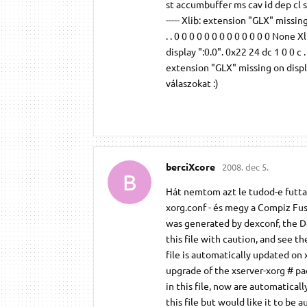
st accumbuffer ms cav id dep cl sp sz l ci
----- Xlib: extension "GLX" missin
. . 0 0 0 0 0 0 0 0 0 0 0 0 0 None
display ":0.0". 0x22 24 dc 1 0 0 c 
extension "GLX" missing on display
válaszokat :)
berciXcore
2008. dec 5.
B
Hát nemtom azt le tudod-e futtatn
xorg.conf - és megy a Compiz Fus
was generated by dexconf, the De
this file with caution, and see t
file is automatically updated on 
upgrade of the xserver-xorg # pa
in this file, now are automatical
this file but would like it to b