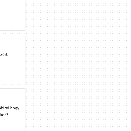
ezért
ábírni hogy
rhez?