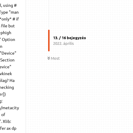
, using #
 (Type "man
*only* # if
 file but
-phigh
13
. /
16
bejegyzés
" Option
2022. április
on
 "Device"
Most
dSection
evice"
 vkinek
ólag? Ha
Checking
er])
g:
n/metacity
 of
. Xlib:
ffer ax dp