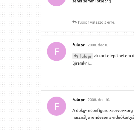
senki semmi ötlet? :|
fulopr
válaszolt erre.
fulopr
2008. dec 8.
F
akkor telepíthetem újr
fulopr
újrarakni...
fulopr
2008. dec 10.
F
A dpkg-reconfigure xserver-xorg
használja rendesen a videókártyá