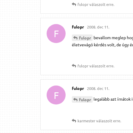
fulopr
válaszolt erre.
fulopr
2008. dec 11.
F
bevallom meglep hog
fulopr
életvevágó kérdés volt, de úgy é
fulopr
válaszolt erre.
fulopr
2008. dec 11.
F
legalább azt írnátok
fulopr
karmester
válaszolt erre.