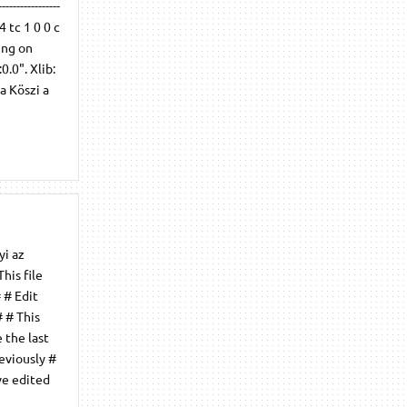
--------------
4 tc 1 0 0 c
sing on
0.0". Xlib:
a Köszi a
yi az
his file
 # Edit
# # This
 the last
eviously #
ve edited