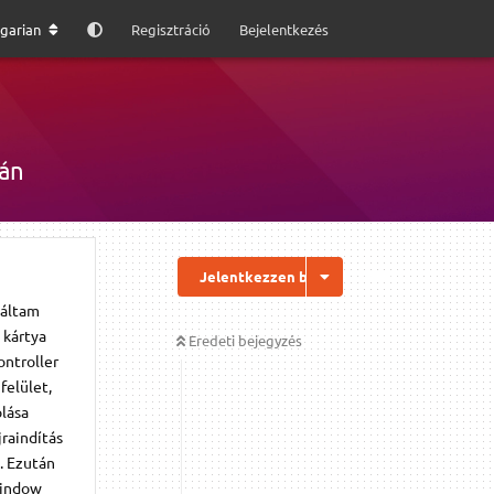
garian
Regisztráció
Bejelentkezés
tán
Jelentkezzen be a válaszhoz
láltam
 kártya
Eredeti bejegyzés
ontroller
felület,
lása
jraindítás
. Ezután
Window