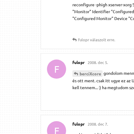
reconfigure -phigh xserver-xorg
"Monitor" Identifier "Configure
"Configured Monitor" Device "Co
fulopr
válaszolt erre.
fulopr
2008. dec 5.
F
gondolom menne
berciXcore
és ott ment. csak itt ugye ez az
kell tennem... :) ha megtudom sze
fulopr
2008. dec 7.
F