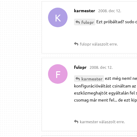
karmester
2008. dec 12.
K
Ezt próbáltad? sudo 
fulopr
fulopr
válaszolt erre.
fulopr
2008. dec 12.
F
ezt még nem! nem
karmester
konfigurációváltást csináltam a
eszközmeghajtót egyáltalán fel sem
csomag már ment fel... de ezt kip
karmester
válaszolt erre.