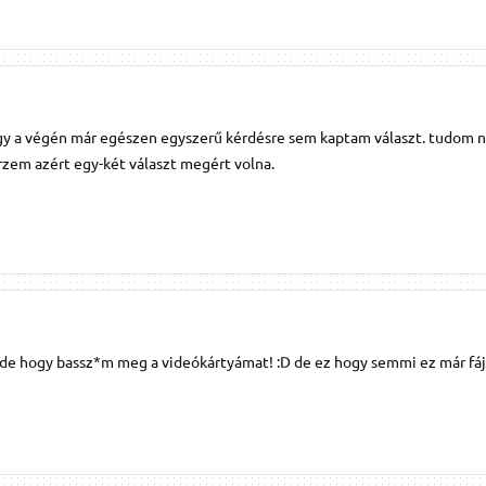
y a végén már egészen egyszerű kérdésre sem kaptam választ. tudom 
rzem azért egy-két választ megért volna.
 ide hogy bassz*m meg a videókártyámat! :D de ez hogy semmi ez már fáj!