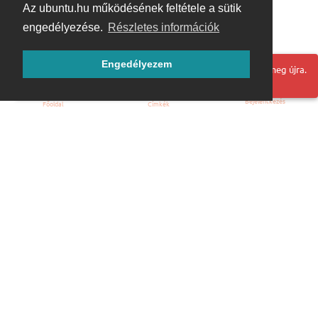
Az ubuntu.hu működésének feltétele a sütik
engedélyezése.
Részletes információk
Engedélyezem
Hoppá! Valami hiba történt. Frissítse az oldalt és próbálja meg újra.
Bejelentkezés
Főoldal
Címkék
Kezdőoldal
Blog
ÁSZF
Szabályzat
Kapcsolat
ubuntu.hu :: Magyar Ubuntu Közösség
© 2007 – 2026