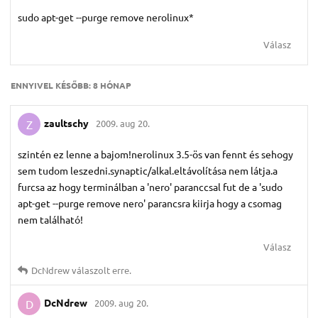
sudo apt-get --purge remove nerolinux*
Válasz
ENNYIVEL KÉSŐBB:
8 HÓNAP
zaultschy
2009. aug 20.
Z
szintén ez lenne a bajom!nerolinux 3.5-ös van fennt és sehogy
sem tudom leszedni.synaptic/alkal.eltávolítása nem látja.a
furcsa az hogy terminálban a 'nero' paranccsal fut de a 'sudo
apt-get --purge remove nero' parancsra kiirja hogy a csomag
nem található!
Válasz
DcNdrew
válaszolt erre.
DcNdrew
2009. aug 20.
D