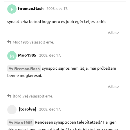
fireman.​flash
2008. dec 17.
F
synaptic-ba beírod hogy nero és jobb egér teljes törlés
Válasz
Moo1985
válaszolt erre.
Moo1985
2008. dec 17.
M
synaptic sajnos nem látja, már próbáltam
fireman.​flash
benne megkeresni.
Válasz
[törölve]
válaszolt erre.
[törölve]
2008. dec 17.
Rendesen synapticban telepítetted? Ha igen
Moo1985
akkor nyisd meg a synapticot és Ctrl+F és ide írd be a csomag