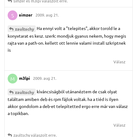
simzer
és
m3lpi
válaszolt erre.
simzer
2009. aug 21.
S
Ha ennyi volt a "telepites", akkor torold le a
zaultschy
konyvtarat es kesz. szerk: mondjuk gyanus nekem, hogy megis
rajta van a path-on. kellett ott lennie valami install szkriptnek
is
Válasz
m3lpi
2009. aug 21.
M
kíváncsiságból utánanéztem de csak olyat
zaultschy
találtam amiben deb és rpm fájlok voltak. ha a tiéd is ilyen
akkor gondolom a deb-et telepítetted ergo erre már van válasz
a topikban.
Válasz
zaultschy
válaszolt erre.