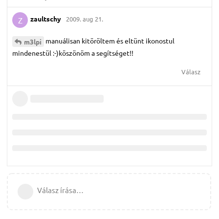
zaultschy
2009. aug 21.
Z
manuálisan kitöröltem és eltünt ikonostul
m3lpi
mindenestül :-)köszönöm a segítséget!!
Válasz
Válasz írása…