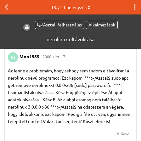
18
. /
21
bejegyzés
Asztali felhasználás
Alkalmazások
nerolinux eltávolítása
Moo1985
2008. dec 17.
M
Az lenne a problémám, hogy sehogy sem tudom eltávolítani a
nerolinux nevű programot! Ezt kapom: ***:~/Asztal$ sudo apt-
get remove nerolinux-3.0.0.0-x86 [sudo] password for ***:
Csomaglisták olvasása... Kész Függőségi fa építése Állapot
adatok olvasása... Kész E: Az alábbi csomag nem található:
nerolinux-3.0.0.0-x86 ***:~/Asztal$ ha odateszem a végére,
hogy .deb, akkor is ezt kapom! Pedig a file ott van, ugyaninnen
telepítettem fel! Valaki tud segíteni? Köszi előre is!
Válasz