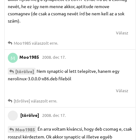
nevét, he ez így nem menne akkor, aptitude remove
csomagnev (de csak a csomag nevét írd be nem kell az a sok
szám).
Válasz
Moo1985
válaszolt erre.
Moo1985
2008. dec 17.
M
Nem synaptic-al lett telepítve, hanem egy
[törölve]
nerolinux-3.0.0.0-x86.deb fileból
Válasz
[törölve]
válaszolt erre.
[törölve]
2008. dec 17.
Én arra voltam kíváncsi, hogy deb csomag e, csak
Moo1985
rosszul kérdeztem. Ok akkor synaptic-al illetve egyéb