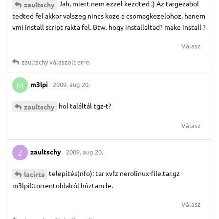
Jah, miert nem ezzel kezdted :) Az targezabol
zaultschy
tedted fel akkor valszeg nincs koze a csomagkezelohoz, hanem
vmi install script rakta fel. Btw. hogy installaltad? make install ?
Válasz
zaultschy
válaszolt erre.
m3lpi
2009. aug 20.
M
hol találtál tgz-t?
zaultschy
Válasz
zaultschy
2009. aug 20.
Z
telepítés(nfo): tar xvfz nerolinux-file.tar.gz
lacirta
m3lpi!:torrentoldalról húztam le.
Válasz