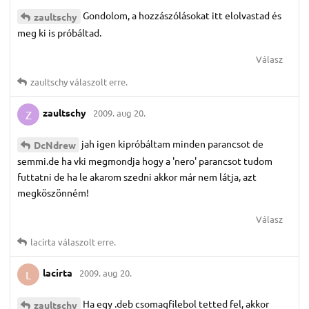
Gondolom, a hozzászólásokat itt elolvastad és
zaultschy
meg ki is próbáltad.
Válasz
zaultschy
válaszolt erre.
zaultschy
2009. aug 20.
Z
jah igen kipróbáltam minden parancsot de
DcNdrew
semmi.de ha vki megmondja hogy a 'nero' parancsot tudom
futtatni de ha le akarom szedni akkor már nem látja, azt
megköszönném!
Válasz
lacirta
válaszolt erre.
lacirta
2009. aug 20.
L
Ha egy .deb csomagfilebol tetted fel, akkor
zaultschy