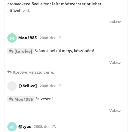
csomagkezelővel a fent leírt módszer szerint lehet
eltávolítani.
Válasz
Moo1985
2008. dec 17.
M
Számok nélkül megy, köszönöm!
[törölve]
Válasz
[törölve]
válaszolt erre.
[törölve]
2008. dec 17.
Szivesen!
Moo1985
Válasz
@tyus
2008. dec 17.
@