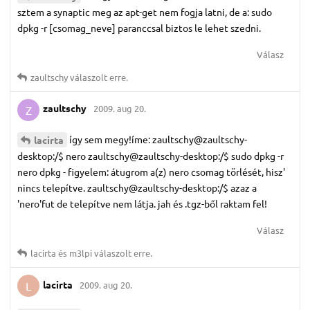
sztem a synaptic meg az apt-get nem fogja latni, de a: sudo
dpkg -r [csomag_neve] paranccsal biztos le lehet szedni.
Válasz
zaultschy
válaszolt erre.
zaultschy
2009. aug 20.
Z
így sem megy!íme: zaultschy@zaultschy-
lacirta
desktop:/$ nero zaultschy@zaultschy-desktop:/$ sudo dpkg -r
nero dpkg - figyelem: átugrom a(z) nero csomag törlését, hisz'
nincs telepítve. zaultschy@zaultschy-desktop:/$ azaz a
'nero'fut de telepítve nem látja. jah és .tgz-ből raktam fel!
Válasz
lacirta
és
m3lpi
válaszolt erre.
lacirta
2009. aug 20.
L